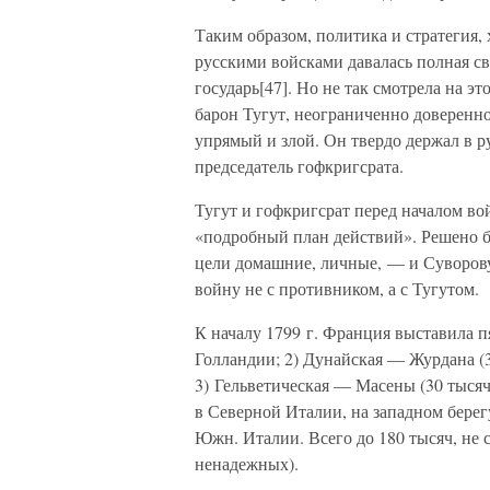
Таким образом, политика и стратегия, 
русскими войсками давалась полная св
государь[47]. Но не так смотрела на э
барон Тугут, неограниченно доверенн
упрямый и злой. Он твердо держал в р
председатель гофкригсрата.
Тугут и гофкригсрат перед началом в
«подробный план действий». Решено б
цели домашние, личные, — и Суворову
войну не с противником, а с Тугутом.
К началу 1799 г. Франция выставила пя
Голландии; 2) Дунайская — Журдана (37
3) Гельветическая — Масены (30 тысяч
в Северной Италии, на западном берег
Южн. Италии. Всего до 180 тысяч, не 
ненадежных).