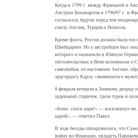
Когда в 1799 г. между Францией и Ав
Австрии Бонапартом в 1796/97 г. и Ф
согласился, будучи перед тем неоднок
союзу Англия, Турция и Неаполь.
Кроме флота, Россия должна была пос
Швейцарию. Но у австрийцев был лишь
которого и назначили в Южную Герман
обстоятельствах в Вене вспомнили о С
самолюбия, по настоянию Англии, обр
эрцгерцогу Карлу «знаменитого мужес
8 февраля вечером к Зимнему дворцу п
худенький старичок, гроза турок и по
«Боже, спаси царя!» — воскликнул он, 
царей», — ответил Павел.
В ходе беседы обнаружилось, что Суво
войну во Францию, овладеть Парижем 