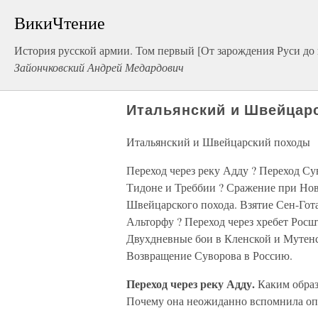
ВикиЧтение
История русской армии. Том первый [От зарождения Руси до 
Зайончковский Андрей Медардович
Итальянский и Швейцар
Итальянский и Швейцарский походы
Переход через реку Адду ? Переход Су
Тидоне и Треббии ? Сражение при Нов
Швейцарского похода. Взятие Сен-Гота
Альторфу ? Переход через хребет Росш
Двухдневные бои в Кленской и Мутенс
Возвращение Суворова в Россию.
Переход через реку Адду.
Каким образ
Почему она неожиданно вспомнила оп