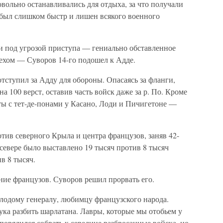
вольно останавливались для отдыха, за что получали
был слишком быстр и лишен всякого военного
ши под угрозой приступа — гениально обставленное
пехом — Суворов 14-го подошел к Адде.
отступил за Адду для обороны. Опасаясь за фланги,
на 100 верст, оставив часть войск даже за р. По. Кроме
ты с тет-де-понами у Касано, Лоди и Пичигетоне —
отив северного Крыла и центра французов, заняв 42-
севере было выставлено 19 тысяч против 8 тысяч
в 8 тысяч.
ние французов. Суворов решил прорвать его.
олодому генералу, любимцу французского народа.
тука разбить шарлатана. Лавры, которые мы отобьем у
порядился собрать к середине разбросанные войска, но