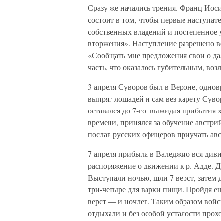
Сразу же начались трения. Франц Иос
состоит в том, чтобы первые наступа
собственных владений и постепенное 
вторжения». Наступление разрешено ве
«Сообщать мне предложения свои о д
часть, что оказалось губительным, во
3 апреля Суворов был в Вероне, однов
выпряг лошадей и сам вез карету Суво
оставался до 7-го, выжидая прибытия х
времени, принялся за обучение австри
послав русских офицеров приучать ав
7 апреля прибыла в Валеджио вся див
распоряжение о движении к р. Адде. 
Выступали ночью, шли 7 верст, затем д
три-четыре для варки пищи. Пройдя еще
верст — и ночлег. Таким образом войс
отдыхали и без особой усталости прох