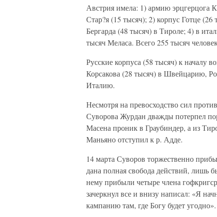
Австрия имела: 1) армию эрцгерцога Ка
Стар?я (15 тысяч); 2) корпус Готце (2
Бергарда (48 тысяч) в Тироле; 4) в и
тысяч Меласа. Всего 255 тысяч человек
Русские корпуса (58 тысяч) к началу 
Корсакова (28 тысяч) в Швейцарию, Ро
Италию.
Несмотря на превосходство сил проти
Суворова Журдан дважды потерпел пор
Масена проник в Граубиндер, а из Тир
Маньяно отступил к р. Адде.
14 марта Суворов торжественно прибыл
дана полная свобода действий, лишь б
нему прибыли четыре члена гофкригср
зачеркнул все и внизу написал: «Я нач
кампанию там, где Богу будет угодно».