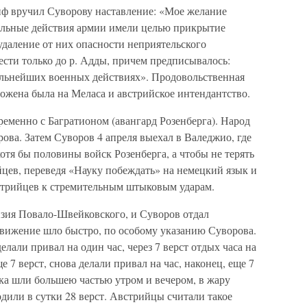
иф вручил Суворову наставление: «Мое желание
тельные действия армии имели целью прикрытие
удаление от них опасности неприятельского
сти только до р. Адды, причем предписывалось:
альнейших военных действиях». Продовольственная
зложена была на Меласа и австрийское интендантство.
ременно с Багратионом (авангард Розенберга). Народ
рова. Затем Суворов 4 апреля выехал в Валеджио, где
отя бы половины войск Розенберга, а чтобы не терять
йцев, переведя «Науку побеждать» на немецкий язык и
стрийцев к стремительным штыковым ударам.
изия Повало-Швейковского, и Суворов отдал
Движение шло быстро, по особому указанию Суворова.
елали привал на один час, через 7 верст отдых часа на
 7 верст, снова делали привал на час, наконец, еще 7
ка шли большею частью утром и вечером, в жару
одили в сутки 28 верст. Австрийцы считали такое