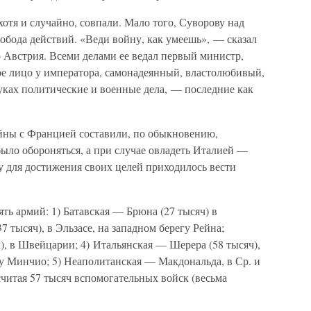
хотя и случайно, совпали. Мало того, Суворову над
обода действий. «Веди войну, как умеешь», — сказал
то Австрия. Всеми делами ее ведал первый министр,
ое лицо у императора, самонадеянный, властолюбивый,
уках политические и военные дела, — последние как
ойны с Францией составили, по обыкновению,
ыло обороняться, а при случае овладеть Италией —
 для достижения своих целей приходилось вести
ть армий: 1) Батавская — Брюна (27 тысяч) в
 тысяч), в Эльзасе, на западном берегу Рейна;
), в Швейцарии; 4) Итальянская — Шерера (58 тысяч),
у Минчио; 5) Неаполитанская — Макдональда, в Ср. и
считая 57 тысяч вспомогательных войск (весьма