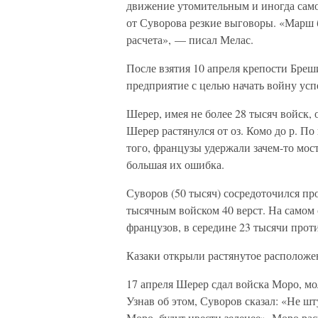
движение утомительным и иногда само
от Суворова резкие выговоры. «Марш 
расчета», — писал Мелас.
После взятия 10 апреля крепости Бре
предприятие с целью начать войну ус
Шерер, имея не более 28 тысяч войск, 
Шерер растянулся от оз. Комо до р. По 
того, французы удержали зачем-то мос
большая их ошибка.
Суворов (50 тысяч) сосредоточился пр
тысячным войском 40 верст. На самом 
французов, в середине 23 тысячи проти
Казаки открыли растянутое расположе
17 апреля Шерер сдал войска Моро, м
Узнав об этом, Суворов сказал: «Не ш
Моро, будут цвести зеленее». Моро рас