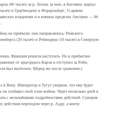
рла (80 тысяч) за р. Лехом; за нею, в Богемии, корпус
6 тысяч) в Граубиндене и Форарльберг; 3) армию
тальянских владениях и в южных пределах Австрии — 86
.
войны не прибыли; они направлялись: Римского-
зенберга (20 тысяч) и Ребиндера (10 тысяч) в Северную
вника, Франция решила наступать. Но к прибытию
ажение от эрцгерцога Карла и отступил за Рейн,
оля был вытеснен, Шерер же после сражения у
 в Вену. Император и Тугут уверяли, что ему будет
ы он сообщил свой план войны. Через несколько дней к
ата с мельчайшими подробностями действий. Суворов
ну действия переходом через р. Адду, а кончу