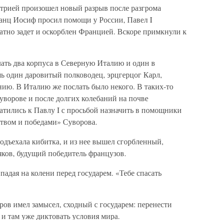
стрией произошел новый разрыв после разгрома
ранц Иосиф просил помощи у России, Павел I
ратно задет и оскорблен Францией. Вскоре примкнули к
лать два корпуса в Северную Италию и один в
 один даровитый полководец, эрцгерцог Карл,
ию. В Италию же послать было некого. В таких-то
уворове и после долгих колебаний на почве
атились к Павлу I с просьбой назначить в помощники
твом и победами» Суворова.
одъехала кибитка, и из нее вышел сгорбленный,
ляков, будущий победитель французов.
падая на колени перед государем. «Тебе спасать
ров имел замысел, сходный с государем: перенести
и там уже диктовать условия мира.