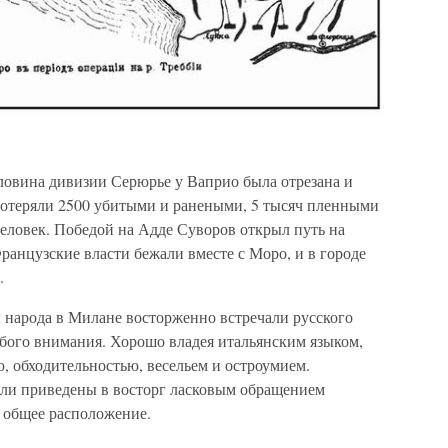
оловина дивизии Серюрье у Ваприо была отрезана и
потеряли 2500 убитыми и ранеными, 5 тысяч пленными
еловек. Победой на Адде Суворов открыл путь на
ранцузские власти бежали вместе с Моро, и в городе
.
ы народа в Милане восторженно встречали русского
обого внимания. Хорошо владея итальянским языком,
, обходительностью, весельем и остроумием.
ыли приведены в восторг ласковым обращением
и общее расположение.