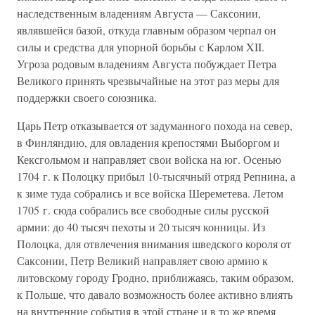
наследственным владениям Августа — Саксонии,
являвшейся базой, откуда главным образом черпал он
силы и средства для упорной борьбы с Карлом XII.
Угроза родовым владениям Августа побуждает Петра
Великого принять чрезвычайные на этот раз меры для
поддержки своего союзника.
Царь Петр отказывается от задуманного похода на север,
в Финляндию, для овладения крепостями Выборгом и
Кексгольмом и направляет свои войска на юг. Осенью
1704 г. к Полоцку прибыл 10-тысячный отряд Репнина, а
к зиме туда собрались и все войска Шереметева. Летом
1705 г. сюда собрались все свободные силы русской
армии: до 40 тысяч пехоты и 20 тысяч конницы. Из
Полоцка, для отвлечения внимания шведского короля от
Саксонии, Петр Великий направляет свою армию к
литовскому городу Гродно, приближаясь, таким образом,
к Польше, что давало возможность более активно влиять
на внутренние события в этой стране и в то же время