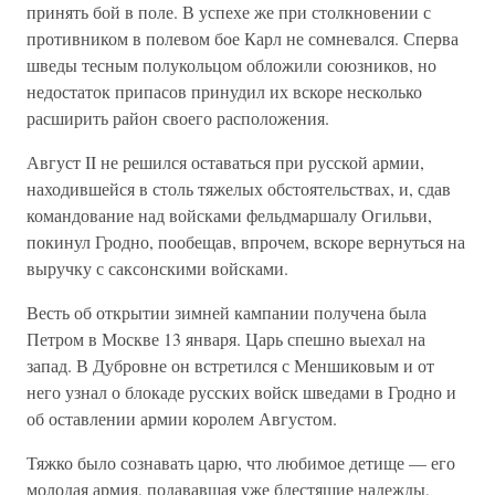
принять бой в поле. В успехе же при столкновении с
противником в полевом бое Карл не сомневался. Сперва
шведы тесным полукольцом обложили союзников, но
недостаток припасов принудил их вскоре несколько
расширить район своего расположения.
Август II не решился оставаться при русской армии,
находившейся в столь тяжелых обстоятельствах, и, сдав
командование над войсками фельдмаршалу Огильви,
покинул Гродно, пообещав, впрочем, вскоре вернуться на
выручку с саксонскими войсками.
Весть об открытии зимней кампании получена была
Петром в Москве 13 января. Царь спешно выехал на
запад. В Дубровне он встретился с Меншиковым и от
него узнал о блокаде русских войск шведами в Гродно и
об оставлении армии королем Августом.
Тяжко было сознавать царю, что любимое детище — его
молодая армия, подававшая уже блестящие надежды,