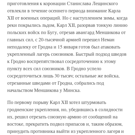
приготовления к коронации Станислава Лещинского
отвлекли в течение осеннего периода внимание Карла
XII от военных операций. Но с наступлением зимы, когда
реки покрылись льдом, Карл XII, разорвав тонкую линию
польских войск по Бугу, отрезав авангард Меншикова от
главных сил, с 20-тысячной армией перешел Неман
неподалеку от Гродна и 15 января готов был атаковать
укрепленный лагерь союзников. Быстрый подход шведов
к Гродно воспрепятствовал сосредоточению к этому
пункту всех сил союзников. В Гродно успело
сосредоточиться лишь 30 тысяч; остальные же войска,
отрезанные шведами от Гродна, собрались под
начальством Меншикова у Минска.
По первому порыву Карл XII хотел штурмовать
гродненские укрепления, но, убедившись в солидности
их, решил отрезать союзную армию от сообщений на
востоке, прекратить подвоз припасов и, таким образом,
принудить противника выйти из укрепленного лагеря и