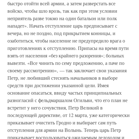
быстро отойти всей армии, а затем разверстать все
войско, чтобы шло врозь, так как при этом условии
неприятель разве токмо на один батальон или полк
нападет». Начать отступление царь предписывает с
вечера, но не поздно, под прикрытием конницы, и
озаботиться, чтобы население не предупредило врага о
приготовлениях к отступлению. Припасы на время пути
взять от населения «без крайнего разорения»; больных
вывезти. «Все чинить по сему предложению, а паче по
своему рассмотрению», — так заключает свои указания
Петр, не любивший стеснять начальников в выборе
средств при достижении указанной цели. Имея
основание опасаться, ввиду частых принципиальных
разногласий с фельдмаршалом Огильви, что его план не
встретит у него сочувствия, Петр Великий в
последующей директиве, от 12 марта, уже категорически
приказывает очистить Гродно и выбирает сам путь
отступления для армии на Волынь. Теперь царь Петр
приказывает воспользоваться ожидаемым ледоходом и