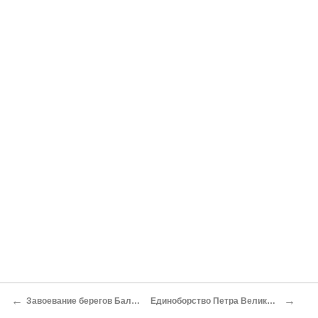
←
→
Завоевание берегов Балтийского моря
Единоборство Петра Великого с Карлом XII