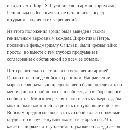
ожидать, что Карл XII, усилив свою армию корпусами
Реншильда и Левенгаупта, не остановится перед
штурмом гродненских укреплений.
Из этого положения армия была выведена своим
гениальным верховным вождем. Директивы Петра,
посланные фельдмаршалу Огильви, были чрезвычайно
просты, но вместе с тем глубоко продуманы и
согласованы с обстановкой во всем ее объеме.
Петр решительно настаивал на оставлении армией
Гродна и на отходе войск к границам. Направление
марша первоначально предоставлено было определить на
месте: «по которой дороге способнее», а о выборе дороги
сообщить в Минск «через пять или шесть курьеров, дабы
можно было конницей встретить отступающие войска».
Войскам предписывалось взять с собой только полковые
орудия, но в случае нужды «хотя и все бросить». Что
касается порядка отступления, то указывается: «до лесов