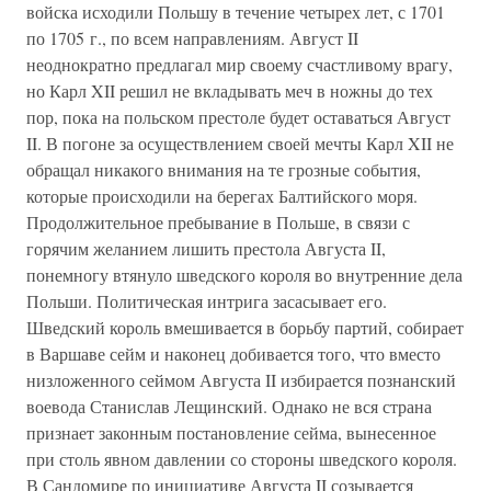
войска исходили Польшу в течение четырех лет, с 1701
по 1705 г., по всем направлениям. Август II
неоднократно предлагал мир своему счастливому врагу,
но Карл XII решил не вкладывать меч в ножны до тех
пор, пока на польском престоле будет оставаться Август
II. В погоне за осуществлением своей мечты Карл XII не
обращал никакого внимания на те грозные события,
которые происходили на берегах Балтийского моря.
Продолжительное пребывание в Польше, в связи с
горячим желанием лишить престола Августа II,
понемногу втянуло шведского короля во внутренние дела
Польши. Политическая интрига засасывает его.
Шведский король вмешивается в борьбу партий, собирает
в Варшаве сейм и наконец добивается того, что вместо
низложенного сеймом Августа II избирается познанский
воевода Станислав Лещинский. Однако не вся страна
признает законным постановление сейма, вынесенное
при столь явном давлении со стороны шведского короля.
В Сандомире по инициативе Августа II созывается