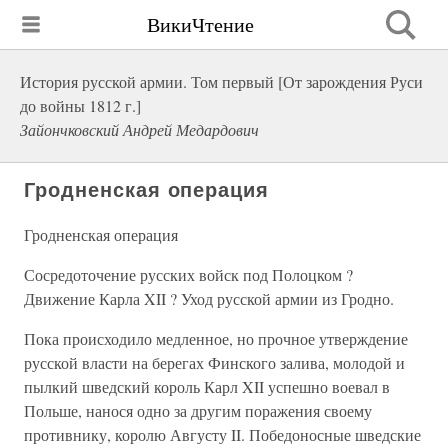
ВикиЧтение
История русской армии. Том первый [От зарождения Руси
до войны 1812 г.]
Зайончковский Андрей Медардович
Гродненская операция
Гродненская операция
Сосредоточение русских войск под Полоцком ?
Движение Карла XII ? Уход русской армии из Гродно.
Пока происходило медленное, но прочное утверждение
русской власти на берегах Финского залива, молодой и
пылкий шведский король Карл XII успешно воевал в
Польше, нанося одно за другим поражения своему
противнику, королю Августу II. Победоносные шведские