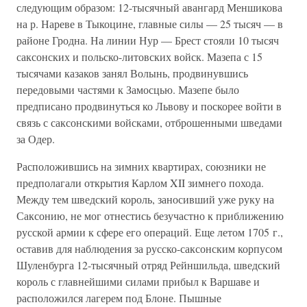
следующим образом: 12-тысячный авангард Меншикова
на р. Нареве в Тыкоцине, главные силы — 25 тысяч — в
районе Гродна. На линии Нур — Брест стояли 10 тысяч
саксонских и польско-литовских войск. Мазепа с 15
тысячами казаков занял Волынь, продвинувшись
передовыми частями к Замосцью. Мазепе было
предписано продвинуться ко Львову и поскорее войти в
связь с саксонскими войсками, отброшенными шведами
за Одер.
Расположившись на зимних квартирах, союзники не
предполагали открытия Карлом XII зимнего похода.
Между тем шведский король, заносивший уже руку на
Саксонию, не мог отнестись безучастно к приближению
русской армии к сфере его операций. Еще летом 1705 г.,
оставив для наблюдения за русско-саксонским корпусом
Шуленбурга 12-тысячный отряд Рейншильда, шведский
король с главнейшими силами прибыл к Варшаве и
расположился лагерем под Блоне. Пышные