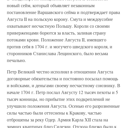
новый сейм, который объявляет незаконным
постановление Варшавского сейма и подтверждает права
Августа II на польскую корону. Смута и междоусобие
охватывают несчастную Польшу. Короли со своими
приверженцами борются за власть, заливая страну
потоками крови. Положение Августа II, имевшего
против себя в 1704 г. и могучего шведского короля, и
сторонников Станислава Лещинского, было весьма
печально.
Петр Великий честно исполнял в отношении Августа
договорные обязательства и постоянно посылал помощь
и войсками, и деньгами своему несчастному союзнику. В
начале 1704 г. Петр послал Августу 12 тысяч пехоты и 5
тысяч конницы, но прибытие этих подкреплений не
улучшило положения Августа. Осенью его разрозненные
силы частью были оттеснены к Кракову, частью
отброшены за реку Одер. Армия Карла XII стала на
зимних квартирах близ Силезии. Отсюда близко было к