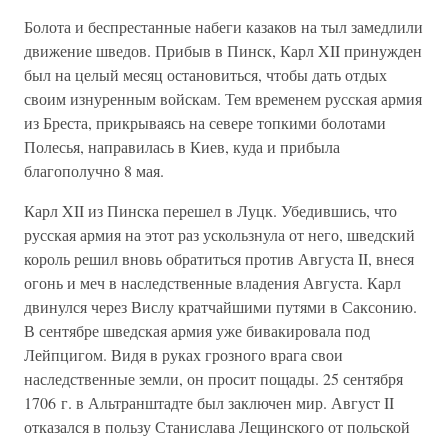
Болота и беспрестанные набеги казаков на тыл замедлили
движение шведов. Прибыв в Пинск, Карл XII принужден
был на целый месяц остановиться, чтобы дать отдых
своим изнуренным войскам. Тем временем русская армия
из Бреста, прикрываясь на севере топкими болотами
Полесья, направилась в Киев, куда и прибыла
благополучно 8 мая.
Карл XII из Пинска перешел в Луцк. Убедившись, что
русская армия на этот раз ускользнула от него, шведский
король решил вновь обратиться против Августа II, внеся
огонь и меч в наследственные владения Августа. Карл
двинулся через Вислу кратчайшими путями в Саксонию.
В сентябре шведская армия уже бивакировала под
Лейпцигом. Видя в руках грозного врага свои
наследственные земли, он просит пощады. 25 сентября
1706 г. в Альтранштадте был заключен мир. Август II
отказался в пользу Станислава Лещинского от польской