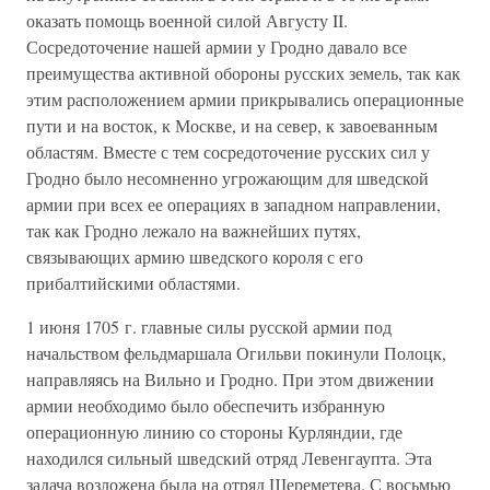
оказать помощь военной силой Августу II.
Сосредоточение нашей армии у Гродно давало все
преимущества активной обороны русских земель, так как
этим расположением армии прикрывались операционные
пути и на восток, к Москве, и на север, к завоеванным
областям. Вместе с тем сосредоточение русских сил у
Гродно было несомненно угрожающим для шведской
армии при всех ее операциях в западном направлении,
так как Гродно лежало на важнейших путях,
связывающих армию шведского короля с его
прибалтийскими областями.
1 июня 1705 г. главные силы русской армии под
начальством фельдмаршала Огильви покинули Полоцк,
направляясь на Вильно и Гродно. При этом движении
армии необходимо было обеспечить избранную
операционную линию со стороны Курляндии, где
находился сильный шведский отряд Левенгаупта. Эта
задача возложена была на отряд Шереметева. С восьмью