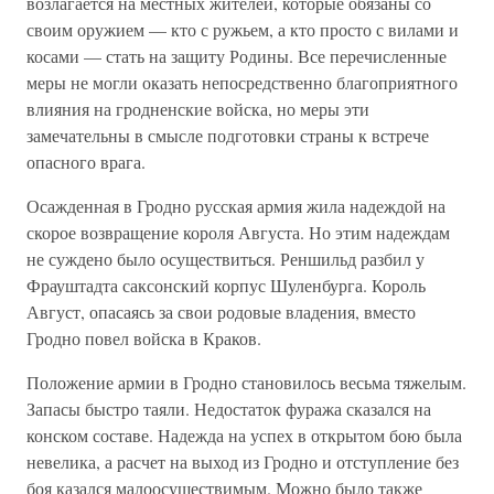
возлагается на местных жителей, которые обязаны со
своим оружием — кто с ружьем, а кто просто с вилами и
косами — стать на защиту Родины. Все перечисленные
меры не могли оказать непосредственно благоприятного
влияния на гродненские войска, но меры эти
замечательны в смысле подготовки страны к встрече
опасного врага.
Осажденная в Гродно русская армия жила надеждой на
скорое возвращение короля Августа. Но этим надеждам
не суждено было осуществиться. Реншильд разбил у
Фрауштадта саксонский корпус Шуленбурга. Король
Август, опасаясь за свои родовые владения, вместо
Гродно повел войска в Краков.
Положение армии в Гродно становилось весьма тяжелым.
Запасы быстро таяли. Недостаток фуража сказался на
конском составе. Надежда на успех в открытом бою была
невелика, а расчет на выход из Гродно и отступление без
боя казался малоосуществимым. Можно было также