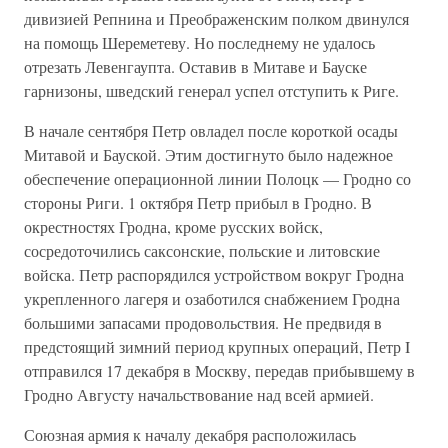
дивизией Репнина и Преображенским полком двинулся
на помощь Шереметеву. Но последнему не удалось
отрезать Левенгаупта. Оставив в Митаве и Бауске
гарнизоны, шведский генерал успел отступить к Риге.
В начале сентября Петр овладел после короткой осады
Митавой и Бауской. Этим достигнуто было надежное
обеспечение операционной линии Полоцк — Гродно со
стороны Риги. 1 октября Петр прибыл в Гродно. В
окрестностях Гродна, кроме русских войск,
сосредоточились саксонские, польские и литовские
войска. Петр распорядился устройством вокруг Гродна
укрепленного лагеря и озаботился снабжением Гродна
большими запасами продовольствия. Не предвидя в
предстоящий зимний период крупных операций, Петр I
отправился 17 декабря в Москву, передав прибывшему в
Гродно Августу начальствование над всей армией.
Союзная армия к началу декабря расположилась