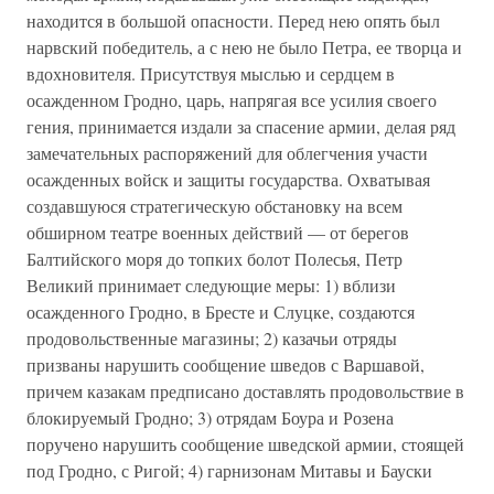
находится в большой опасности. Перед нею опять был
нарвский победитель, а с нею не было Петра, ее творца и
вдохновителя. Присутствуя мыслью и сердцем в
осажденном Гродно, царь, напрягая все усилия своего
гения, принимается издали за спасение армии, делая ряд
замечательных распоряжений для облегчения участи
осажденных войск и защиты государства. Охватывая
создавшуюся стратегическую обстановку на всем
обширном театре военных действий — от берегов
Балтийского моря до топких болот Полесья, Петр
Великий принимает следующие меры: 1) вблизи
осажденного Гродно, в Бресте и Слуцке, создаются
продовольственные магазины; 2) казачьи отряды
призваны нарушить сообщение шведов с Варшавой,
причем казакам предписано доставлять продовольствие в
блокируемый Гродно; 3) отрядам Боура и Розена
поручено нарушить сообщение шведской армии, стоящей
под Гродно, с Ригой; 4) гарнизонам Митавы и Бауски