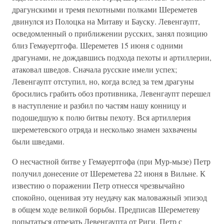
драгунскими и тремя пехотными полками Шереметев
двинулся из Полоцка на Митаву и Бауску. Левенгаупт,
осведомленный о приближении русских, занял позицию
близ Гемауертгофа. Шереметев 15 июня с одними
драгунами, не дождавшись подхода пехоты и артиллерии,
атаковал шведов. Сначала русские имели успех;
Левенгаупт отступил, но, когда вслед за тем драгуны
бросились грабить обоз противника, Левенгаупт перешел
в наступление и разбил по частям нашу конницу и
подошедшую к полю битвы пехоту. Вся артиллерия
шереметевского отряда и несколько знамен захвачены
были шведами.
О несчастной битве у Гемауертгофа (при Мур-мызе) Петр
получил донесение от Шереметева 22 июня в Вильне. К
известию о поражении Петр отнесся чрезвычайно
спокойно, оценивая эту неудачу как маловажный эпизод
в общем ходе великой борьбы. Предписав Шереметеву
попытаться отрезать Левенгаупта от Риги, Петр с