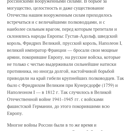
российскими вооруженными силами. В борьбе за
могущество, целостность и даже существование
Отечества нашим вооруженным силам приходилось
встречаться и с величайшими полководцами, и с
наиболее сильным врагом, перед которым трепетали и
склонялись народы Европы: Густав-Адольф, шведский
король, Фридрих Великий, прусский король, Наполеон I,
великий император Франции — бросали свои мощные
армии, покорившие Европу, на русские войска, которые
не только с честью выдерживали сильнейшие натиски
противника, но иногда долгой, настойчивой борьбой
приводили на край гибели крупнейших полководцев. Так
было с Фридрихом Великим при Кунерсдорфе (1759) и
Наполеоном I — в 1812 г. Так случилось в Великой
Отечественной войне 1941–1945 гг. с войсками
фашистской Германии, до этого покорившими всю
Европу.
Многие войны России были в то же время и