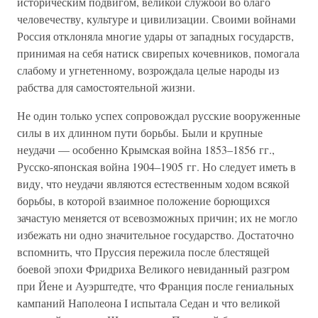
историческим подвигом, великой службой во благо
человечеству, культуре и цивилизации. Своими войнами
Россия отклоняла многие удары от западных государств,
принимая на себя натиск свирепых кочевников, помогала
слабому и угнетенному, возрождала целые народы из
рабства для самостоятельной жизни.
Не один только успех сопровождал русские вооруженные
силы в их длинном пути борьбы. Были и крупные
неудачи — особенно Крымская война 1853–1856 гг.,
Русско-японская война 1904–1905 гг. Но следует иметь в
виду, что неудачи являются естественным ходом всякой
борьбы, в которой взаимное положение борющихся
зачастую меняется от всевозможных причин; их не могло
избежать ни одно значительное государство. Достаточно
вспомнить, что Пруссия пережила после блестящей
боевой эпохи Фридриха Великого невиданный разгром
при Йене и Ауэрштедте, что Франция после гениальных
кампаний Наполеона I испытала Седан и что великой