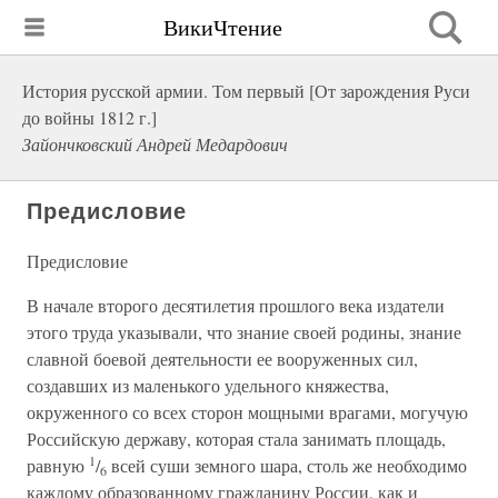
ВикиЧтение
История русской армии. Том первый [От зарождения Руси
до войны 1812 г.]
Зайончковский Андрей Медардович
Предисловие
Предисловие
В начале второго десятилетия прошлого века издатели
этого труда указывали, что знание своей родины, знание
славной боевой деятельности ее вооруженных сил,
создавших из маленького удельного княжества,
окруженного со всех сторон мощными врагами, могучую
Российскую державу, которая стала занимать площадь,
1
равную
/
всей суши земного шара, столь же необходимо
6
каждому образованному гражданину России, как и