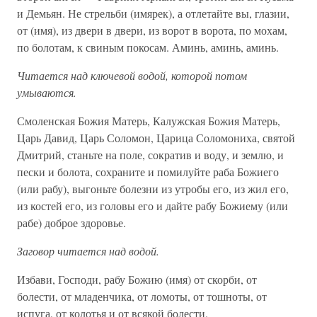
и Демьян. Не стрельби (имярек), а отлетайте вы, глазии,
от (имя), из двери в двери, из ворот в ворота, по мохам,
по болотам, к свиным покосам. Аминь, аминь, аминь.
Читается над ключевой водой, которой потом
умываются.
Смоленская Божия Матерь, Калужская Божия Матерь,
Царь Давид, Царь Соломон, Царица Соломониха, святой
Дмитрий, станьте на поле, сократив и воду, и землю, и
пески и болота, сохраните и помилуйте раба Божиего
(или рабу), выгоньте болезни из утробы его, из жил его,
из костей его, из головы его и дайте рабу Божиему (или
рабе) доброе здоровье.
Заговор читается над водой.
Избави, Господи, рабу Божию (имя) от скорби, от
болести, от младенчика, от ломоты, от тошноты, от
испуга, от колотья и от всякой болести.