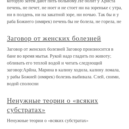
которую затем дают пить больному.Не болит у Христа
печень, не печет, не ноет и не стоет ни на зореньке с утра,
ни в полдень, ни на закатной зоре, ни ночью. Так бы и у
раба Божиего (имярек) печень бы не болела, не горела, не
Заговор от женских болезней
Заговор от женских болезней Заговор произносится в
бане во время мытья. Рукой надо гладить по животу;
обливать его теплой водой и читать следующий
заговор:Арйна, Марина в калину ходила, калину ломала,
у рабы Божией (имярек) болезнь выбивала. Слей, сними,
водой сполосни
Ненужные теории о «всяких
субстратах»
Ненужные теории о «всяких субстратах»