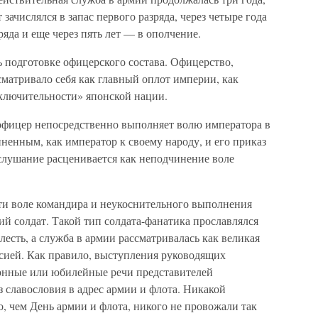
 зачислялся в запас первого разряда, через четыре года
ряда и еще через пять лет — в ополчение.
 подготовке офицерского состава. Офицерство,
матривало себя как главный оплот империи, как
ключительности» японской нации.
офицер непосредственно выполняет волю императора в
иненным, как император к своему народу, и его приказ
слушание расценивается как неподчинение воле
ти воле командира и неукоснительного выполнения
й солдат. Такой тип солдата-фанатика прославлялся
лесть, а служба в армии рассматривалась как великая
ссией. Как правило, выступления руководящих
онные или юбилейные речи представителей
з славословия в адрес армии и флота. Никакой
, чем День армии и флота, никого не провожали так