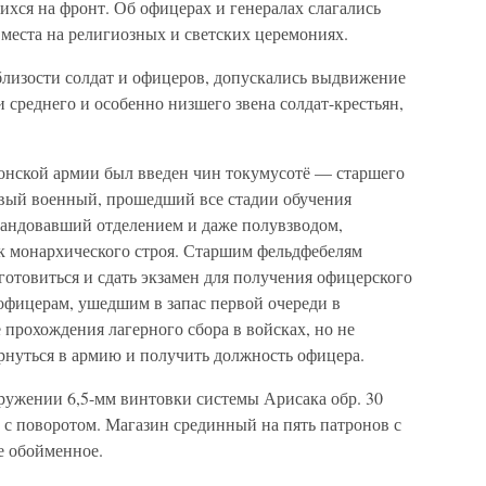
ихся на фронт. Об офицерах и генералах слагались
места на религиозных и светских церемониях.
близости солдат и офицеров, допускались выдвижение
 среднего и особенно низшего звена солдат-крестьян,
онской армии был введен чин токумусотё — старшего
вый военный, прошедший все стадии обучения
мандовавший отделением и даже полувзводом,
к монархического строя. Старшим фельдфебелям
готовиться и сдать экзамен для получения офицерского
офицерам, ушедшим в запас первой очереди в
 прохождения лагерного сбора в войсках, но не
рнуться в армию и получить должность офицера.
оружении 6,5-мм винтовки системы Арисака обр. 30
, с поворотом. Магазин срединный на пять патронов с
 обойменное.