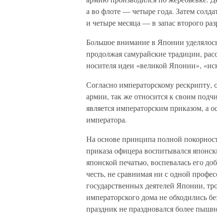
а во флоте — четыре года. Затем солдат
и четыре месяца — в запас второго раз
Большое внимание в Японии уделялось
продолжая самурайские традиции, расс
носителя идеи «великой Японии», «ис
Согласно императорскому рескрипту, 
армии, так же относится к своим подч
является императорским приказом, а о
императора.
На основе принципа полной покорнос
приказа офицера воспитывался японски
японской печатью, воспевалась его доб
честь, не сравнимая ни с одной профе
государственных деятелей Японии, тр
императорского дома не обходились бе
праздник не праздновался более пышно