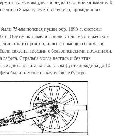
армии пулеметам уделяло недостаточное внимание. К
шое число 8-мм пулеметов Гочкиса, проходивших
ыли 75-мм полевая пушка обр. 1898 г. системы
98 г. Обе пушки имели стволы с цапфами и жесткие
шение отката производилось с помощью башмаков,
были связаны тросами с бельвилевскими пружинами,
лафета. Стрельба могла вестись и без этих
чае длина отката на скользком фунте доходила до 10
лафета были помещены каучуковые буферы.