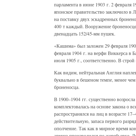
парламента в июне 1903 г. 2 февраля 1
японское правительство заключило в 
на поставку двух эскадренных бронен
400 т каждый. Вооружение броненосцев
двенадцать 152/45-мм пушек.
«Кашима» был заложен 29 февраля 190
февраля 1904 г. на верфи Виккерса в 
июля 1905 г., соответственно. В стро
Как видим, нейтральная Англия напле
буквально в бешеном темпе, менее чем
броненосца.
В 1900–1904 гг. существенно возросл
комплектовалась на основе закона о в
распространялся на лиц в возрасте 17
действительную, запаса первого разряд
ополчение. Так как в мирное время ко
армию производился по жеребьевке. Де