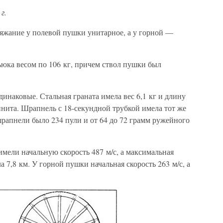
г.
ряжание у полевой пушки унитарное, а у горной —
ьюка весом по 106 кг, причем ствол пушки был
инаковые. Стальная граната имела вес 6,1 кг и длину
линита. Шрапнель с 18-секундной трубкой имела тот же
 шрапнели было 234 пули и от 64 до 72 грамм ружейного
мели начальную скорость 487 м/с, а максимальная
а 7,8 км. У горной пушки начальная скорость 263 м/с, а