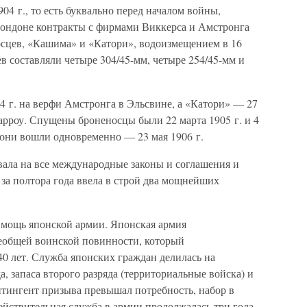
904 г., то есть буквально перед началом войны,
Лондоне контракты с фирмами Виккерса и Амстронга
осцев, «Кашима» и «Катори», водоизмещением в 16
 составляли четыре 304/45-мм, четыре 254/45-мм и
4 г. на верфи Амстронга в Эльсвине, а «Катори» — 27
Барроу. Спущены броненосцы были 22 марта 1905 г. и 4
й они вошли одновременно — 23 мая 1906 г.
вала на все международные законы и соглашения и
 за полтора года ввела в строй два мощнейших
а мощь японской армии. Японская армия
сеобщей воинской повинности, который
–40 лет. Служба японских граждан делилась на
а, запаса второго разряда (территориальные войска) и
нтингент призыва превышал потребность, набор в
йствительная служба в армии продолжалась три года,