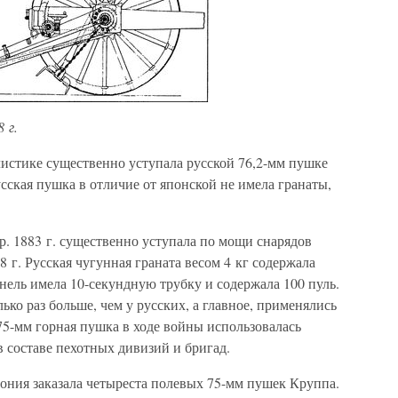
 г.
листике существенно уступала русской 76,2-мм пушке
русская пушка в отличие от японской не имела гранаты,
р. 1883 г. существенно уступала по мощи снарядов
 г. Русская чугунная граната весом 4 кг содержала
пнель имела 10-секундную трубку и содержала 100 пуль.
ко раз больше, чем у русских, а главное, применялись
75-мм горная пушка в ходе войны использовалась
в составе пехотных дивизий и бригад.
Япония заказала четыреста полевых 75-мм пушек Круппа.