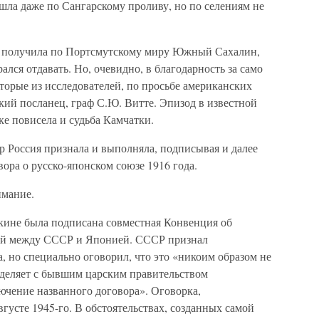
шла даже по Сангарскому проливу, но по селениям не
я получила по Портсмутскому миру Южный Сахалин,
ался отдавать. Но, очевидно, в благодарность за само
торые из исследователей, по просьбе американских
кий посланец, граф С.Ю. Витте. Эпизод в известной
ке повисела и судьба Камчатки.
р Россия признала и выполняла, подписывая и далее
ора о русско-японском союзе 1916 года.
имание.
Пекине была подписана совместная Конвенция об
й между СССР и Японией. СССР признал
, но специально оговорил, что это «никоим образом не
зделяет с бывшим царским правительством
ючение названного договора». Оговорка,
августе 1945-го. В обстоятельствах, созданных самой