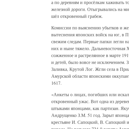
а по деревням и просёлкам хаживать 
железной дороги. Отыгрывались на ми
шёл откровенный грабеж.
Комиссии по выяснению убытков и же
вытеснения японских войск на юг, в 
свежим следам. Первые папки легли на
них и ныне тяжело. Дальневосточная Х
сожженное и растрелянное в марте 191
и детей, было вовсе не исключением. 
Заливка, Крутой Лог. Жгли села в При
Амурской области японскими оккупан
1617.
«Анкеты о лицах, погибших или иска
откровенный ужас. Вот одна из деревен
штыками японцами, как партизан. Якуб
Андрущенко З.М. 51 год. Зарыт японц
крестьяне И. Сапоцкий, В. Сапоцкий и 
повода. На разъезде 724-й версты Аму