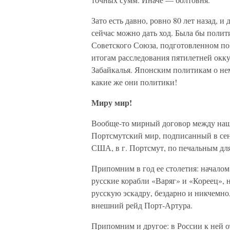
Зато есть давно, ровно 80 лет назад, 
сейчас можно дать ход. Была бы полит
Советского Союза, подготовленном п
итогам расследования пятилетней окк
Забайкалья. Японским политикам о нем
какие же они политики!
Миру мир!
Вообще-то мирный договор между наш
Портсмутский мир, подписанный в сен
США, в г. Портсмут, по печальным дл
Припомним в год ее столетия: началом
русские корабли «Варяг» и «Кореец», 
русскую эскадру, бездарно и никчемно
внешний рейд Порт-Артура.
Припомним и другое: в России к ней о