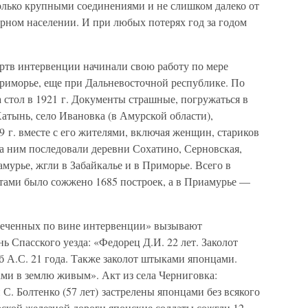
только крупными соединениями и не слишком далеко от
рном населении. И при любых потерях год за годом
ртв интервенции начинали свою работу по мере
Приморье, еще при Дальневосточной республике. По
 стол в 1921 г. Документы страшные, погружаться в
атынь, село Ивановка (в Амурской области),
9 г. вместе с его жителями, включая женщин, стариков
За ним последовали деревни Сохатино, Серновская,
амурье, жгли в Забайкалье и в Приморье. Всего в
тами было сожжено 1685 построек, а в Приамурье —
леченных по вине интервенции» вызывают
ь Спасского уезда: «Федорец Д.И. 22 лет. Заколот
 А.С. 21 года. Также заколот штыками японцами.
ами в землю живым». Акт из села Черниговка:
С. Болтенко (57 лет) застрелены японцами без всякого
рской железной дороги японские солдаты сожгли 12