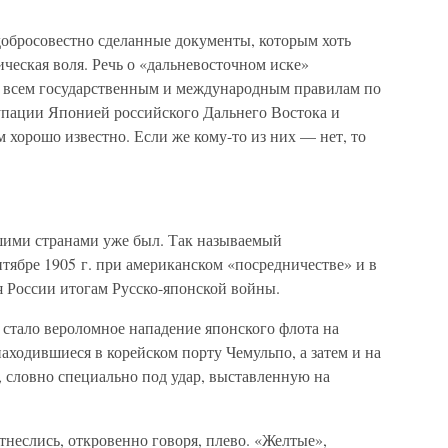
и добросовестно сделанные документы, которым хоть
ическая воля. Речь о «дальневосточном иске»
о всем государственным и международным правилам по
упации Японией российского Дальнего Востока и
 хорошо известно. Если же кому-то из них — нет, то
ими странами уже был. Так называемый
тябре 1905 г. при американском «посредничестве» и в
я России итогам Русско-японской войны.
 стало вероломное нападение японского флота на
находившиеся в корейском порту Чемульпо, а затем и на
, словно специально под удар, выставленную на
тнеслись, откровенно говоря, плево. «Желтые»,