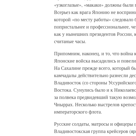
«узкоглазые», «макаки» должны были 
Всерьез как врага Японию не восприни
которой «по месту работы» следовало 
попристальнее и профессиональнее, че
как у нынешних президентов России, к
считаные часы.
Припомним, наконец, и то, что война 
Японские войска высадились и повели 
На Сахалине прежде всего, который б
камчадалы действительно разнесли деса
Владивосток (со стороны Уссурийског
Востока. Сунулись было и к Николаевс
за полвека предвидевший такую возмо
Чныррах. Несколько выстрелов крепос
императорского флота.
Русские солдаты, матросы и офицеры 
Владивостокская группа крейсеров (яр