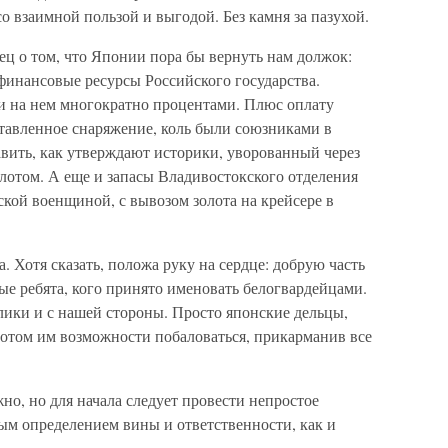
о взаимной пользой и выгодой. Без камня за пазухой.
ец о том, что Японии пора бы вернуть нам должок:
финансовые ресурсы Российского государства.
и на нем многократно процентами. Плюс оплату
оставленное снаряжение, коль были союзниками в
ить, как утверждают историки, уворованный через
лотом. А еще и запасы Владивостокского отделения
кой военщиной, с вывозом золота на крейсере в
. Хотя сказать, положа руку на сердце: добрую часть
мые ребята, кого принято именовать белогвардейцами.
лики и с нашей стороны. Просто японские дельцы,
потом им возможности побаловаться, прикарманив все
но, но для начала следует провести непростое
ым определением вины и ответственности, как и