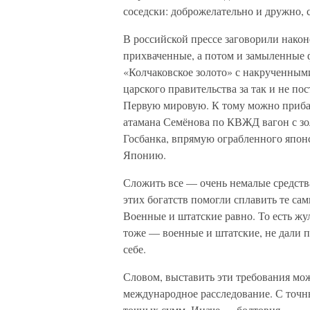
соседски: доброжелательно и дружно, с
В российской прессе заговорили након
прихваченные, а потом и замыленные 
«Колчаковское золото» с накрученным
царского правительства за так и не п
Первую мировую. К тому можно прибав
атамана Семёнова по КВЖД вагон с зо
Госбанка, впрямую ограбленного японс
Японию.
Сложить все — очень немалые средства
этих богатств помогли сплавить те са
Военные и штатские равно. То есть жу
тоже — военные и штатские, не дали 
себе.
Словом, выставить эти требования мож
международное расследование. С точн
точных сумм. Иначе — болтовня.