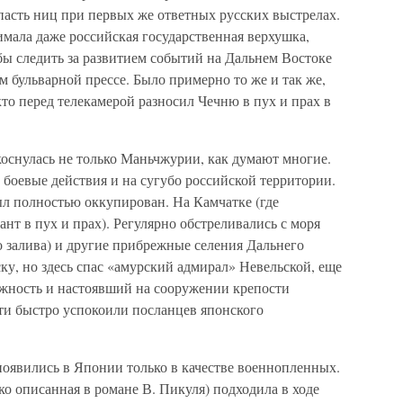
пасть ниц при первых же ответных русских выстрелах.
мала даже российская государственная верхушка,
бы следить за развитием событий на Дальнем Востоке
м бульварной прессе. Было примерно то же и так же,
то перед телекамерой разносил Чечню в пух и прах в
коснулась не только Маньчжурии, как думают многие.
боевые действия и на сугубо российской территории.
ыл полностью оккупирован. На Камчатке (где
нт в пух и прах). Регулярно обстреливались с моря
о залива) и другие прибрежные селения Дальнего
ку, но здесь спас «амурский адмирал» Невельской, еще
жность и настоявший на сооружении крепости
ти быстро успокоили посланцев японского
появились в Японии только в качестве военнопленных.
ко описанная в романе В. Пикуля) подходила в ходе