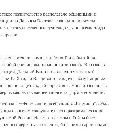
етское правительство располагало обширными и
енции на Дальнем Востоке, совокупным счетом,
кие государственные деятели, судя по всему, тогда
напрасно.
тержень всех погромных действий и событий на
, особой оригинальностью не отличались. Вначале, в
олюции, Дальний Восток наводняется японской
начале 1918-го, во Владивостоке вдруг гибнут мирные
о срочно защитить, и 5 апреля высаживаются войска.
ммерческая: из посланцев японских фирм и компаний.
обрал в себя половину всей японской армии. Особую
тунцы с опытом сокрушительного разгрома русских
упрямой России. Налет за налетом и бой за боем
военных держаться скученно, большими гарнизонами,