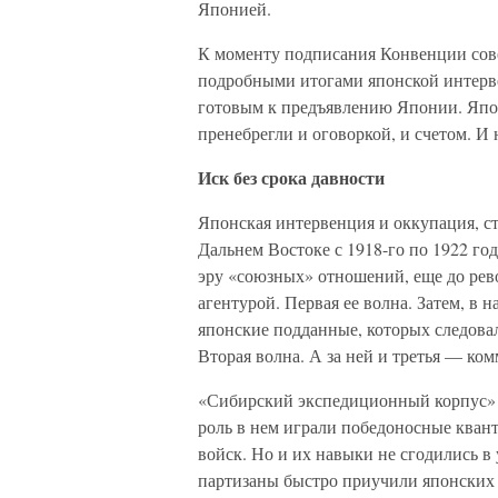
Японией.
К моменту подписания Конвенции сов
подробными итогами японской интерв
готовым к предъявлению Японии. Японс
пренебрегли и оговоркой, и счетом. И 
Иск без срока давности
Японская интервенция и оккупация, с
Дальнем Востоке с 1918-го по 1922 год
эру «союзных» отношений, еще до рев
агентурой. Первая ее волна. Затем, в 
японские подданные, которых следовал
Вторая волна. А за ней и третья — ко
«Сибирский экспедиционный корпус» в
роль в нем играли победоносные кван
войск. Но и их навыки не сгодились в 
партизаны быстро приучили японских 