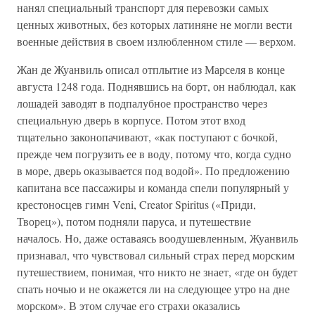
нанял специальный транспорт для перевозки самых
ценных животных, без которых латиняне не могли вести
военные действия в своем излюбленном стиле — верхом.
Жан де Жуанвиль описал отплытие из Марселя в конце
августа 1248 года. Поднявшись на борт, он наблюдал, как
лошадей заводят в подпалубное пространство через
специальную дверь в корпусе. Потом этот вход
тщательно законопачивают, «как поступают с бочкой,
прежде чем погрузить ее в воду, потому что, когда судно
в море, дверь оказывается под водой». По предложению
капитана все пассажиры и команда спели популярный у
крестоносцев гимн Veni, Creator Spiritus («Приди,
Творец»), потом подняли паруса, и путешествие
началось. Но, даже оставаясь воодушевленным, Жуанвиль
признавал, что чувствовал сильный страх перед морским
путешествием, понимая, что никто не знает, «где он будет
спать ночью и не окажется ли на следующее утро на дне
морском». В этом случае его страхи оказались