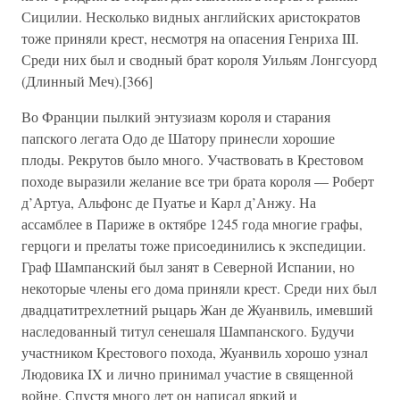
Сицилии. Несколько видных английских аристократов
тоже приняли крест, несмотря на опасения Генриха III.
Среди них был и сводный брат короля Уильям Лонгсуорд
(Длинный Меч).[366]
Во Франции пылкий энтузиазм короля и старания
папского легата Одо де Шатору принесли хорошие
плоды. Рекрутов было много. Участвовать в Крестовом
походе выразили желание все три брата короля — Роберт
д’Артуа, Альфонс де Пуатье и Карл д’Анжу. На
ассамблее в Париже в октябре 1245 года многие графы,
герцоги и прелаты тоже присоединились к экспедиции.
Граф Шампанский был занят в Северной Испании, но
некоторые члены его дома приняли крест. Среди них был
двадцатитрехлетний рыцарь Жан де Жуанвиль, имевший
наследованный титул сенешаля Шампанского. Будучи
участником Крестового похода, Жуанвиль хорошо узнал
Людовика IX и лично принимал участие в священной
войне. Спустя много лет он написал яркий и