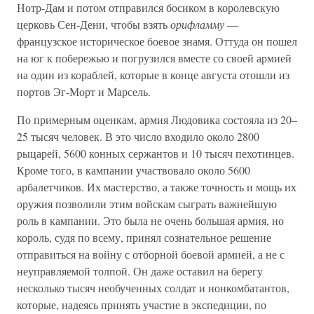
Нотр-Дам и потом отправился босиком в королевскую
церковь Сен-Дени, чтобы взять
орифламму
—
французское историческое боевое знамя. Оттуда он пошел
на юг к побережью и погрузился вместе со своей армией
на один из кораблей, которые в конце августа отошли из
портов Эг-Морт и Марсель.
По примерным оценкам, армия Людовика состояла из 20–
25 тысяч человек. В это число входило около 2800
рыцарей, 5600 конных сержантов и 10 тысяч пехотинцев.
Кроме того, в кампании участвовало около 5600
арбалетчиков. Их мастерство, а также точность и мощь их
оружия позволили этим войскам сыграть важнейшую
роль в кампании. Это была не очень большая армия, но
король, судя по всему, принял сознательное решение
отправиться на войну с отборной боевой армией, а не с
неуправляемой толпой. Он даже оставил на берегу
несколько тысяч необученных солдат и нонкомбатантов,
которые, надеясь принять участие в экспедиции, по