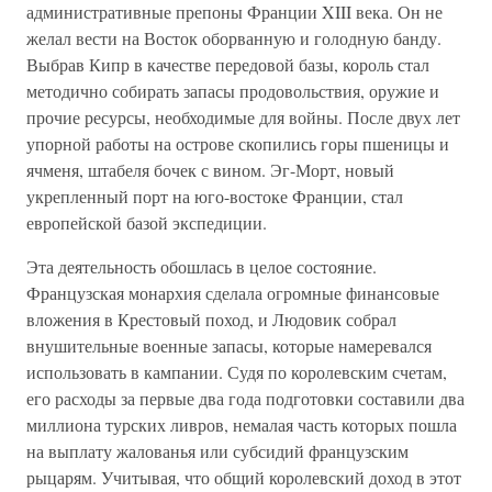
административные препоны Франции XIII века. Он не
желал вести на Восток оборванную и голодную банду.
Выбрав Кипр в качестве передовой базы, король стал
методично собирать запасы продовольствия, оружие и
прочие ресурсы, необходимые для войны. После двух лет
упорной работы на острове скопились горы пшеницы и
ячменя, штабеля бочек с вином. Эг-Морт, новый
укрепленный порт на юго-востоке Франции, стал
европейской базой экспедиции.
Эта деятельность обошлась в целое состояние.
Французская монархия сделала огромные финансовые
вложения в Крестовый поход, и Людовик собрал
внушительные военные запасы, которые намеревался
использовать в кампании. Судя по королевским счетам,
его расходы за первые два года подготовки составили два
миллиона турских ливров, немалая часть которых пошла
на выплату жалованья или субсидий французским
рыцарям. Учитывая, что общий королевский доход в этот