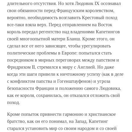
длительного отсутствия. Но хотя Людовик IX осознавал
свои обязанности перед Французским королевством,
вероятно, необходимость возглавить Крестовый поход
все-таки взяла верх. Перед отправлением на Восток
король передал регентство над владениями Капетингов
своей многоопытной матери Бланш. Кроме этого, он
сделал все от него зависящее, чтобы урегулировать
политические проблемы в Европе: попытался стать
посредником в мирных переговорах между папством и
Фридрихом II, стремился к миру с Англией. Но даже
когда эти шаги привели к ничтожному успеху (как в деле
с конфликтом папства и Гогенштауфенов) и угроза
безопасности Франции и положению самого Людовика,
как ее короля, сохранилась, он отказался отложить свой
поход.
Кроме попыток привнести гармонию и христианское
братство, как он его понимал, на Запад, Капетинг
старался установить мир со своим народом и со своей