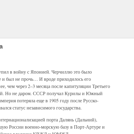
а
упил в войну с Японией. Черчиллю это было
е и был не прочь… И вроде приходилось его
е, чем через 2–3 месяца после капитуляции Третьего
ей. Но не даром. СССР получал Курилы и Южный
мперия потеряла еще в 1905 году после Русско-
ался статус независимого государства.
интернационализацией порта Далянь (Дальний),
ую России военно-морскую базу в Порт-Артуре и
итайское владение КВЖД и ЮМЖД.