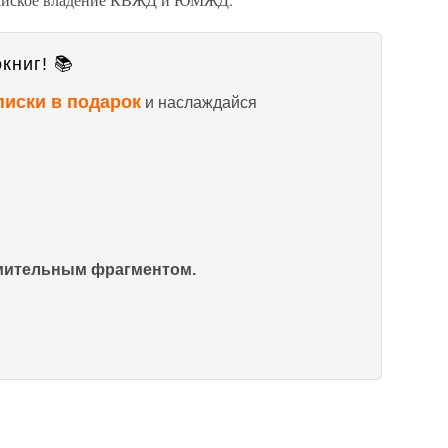
книг! 📚
писки в подарок
и наслаждайся
омительным фрагментом.