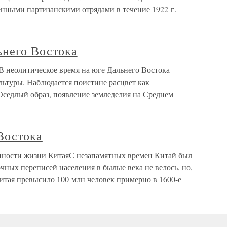
нными партизанскими отрядами в течение 1922 г.
ьнего Востока
В неолитическое время на юге Дальнего Востока
льтуры. Наблюдается поистине расцвет как
Оседлый образ, появление земледелия на Среднем
Востока
енности жизни КитаяС незапамятных времен Китай был
чных переписей населения в былые века не велось, но,
итая превысило 100 млн человек примерно в 1600-е