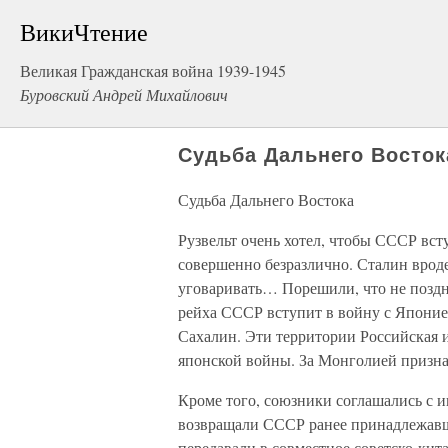
ВикиЧтение
Великая Гражданская война 1939-1945
Буровский Андрей Михайлович
Судьба Дальнего Восток
Судьба Дальнего Востока
Рузвельт очень хотел, чтобы СССР вст
совершенно безразлично. Сталин врод
уговаривать… Порешили, что не поздне
рейха СССР вступит в войну с Япони
Сахалин. Эти территории Российская и
японской войны. За Монголией признав
Кроме того, союзники соглашались с 
возвращали СССР ранее принадлежавш
передавали в совместное советско-к