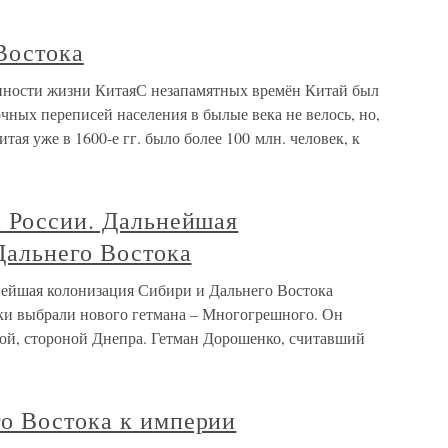
Востока
енности жизни КитаяС незапамятных времён Китай был
чных переписей населения в былые века не велось, но,
ая уже в 1600-е гг. было более 100 млн. человек, к
а России. Дальнейшая
Дальнего Востока
нейшая колонизация Сибири и Дальнего Востока
и выбрали нового гетмана – Многогрешного. Он
кой, стороной Днепра. Гетман Дорошенко, считавший
о Востока к империи