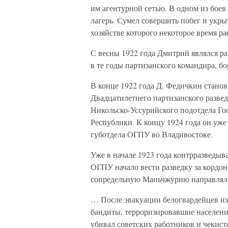
им агентурной сетью. В одном из боев
лагерь. Сумел совершить побег и укрыт
хозяйстве которого некоторое время ра
С весны 1922 года Дмитрий являлся ра
в те годы партизанского командира, б
В конце 1922 года Д. Федичкин станов
Двадцатилетнего партизанского разв
Никольско-Уссурийского подотдела Го
Республики. К концу 1924 года он уже
губотдела ОГПУ во Владивостоке.
Уже в начале 1923 года контрразведы
ОГПУ начало вести разведку за кордо
сопредельную Маньчжурию направлялс
… После эвакуации белогвардейцев из 
бандиты, терроризировавшие населени
убивал советских работников и чекист