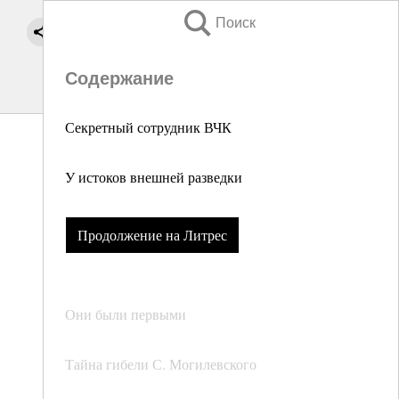
Поиск
Содержание
Секретный сотрудник ВЧК
У истоков внешней разведки
Продолжение на Литрес
Они были первыми
Тайна гибели С. Могилевского