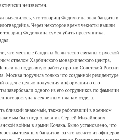
актически неизвестен.
ки выяснилось, что товарищ Федичкина знал бандита в
белогвардейца. Через некоторое время чекисты вышли
лке товарищ Федичкина сумел убить преступника,
адал.
и, что местные бандиты были тесно связаны с русской
нным отделом Харбинского монархического центра,
Деньги на подрывную работу против Советской России
а. Москва поручила только что созданной резидентуре
й отдел с целью получения информации о его
ты завербовали одного из его сотрудников по фамилии
енного доступа к секретным планам отдела.
есть близкий знакомый, также работавший в военном
 знакомым был подполковник Сергей Михайлович
нской войны в армии Кочака. Было установлено, что
ерствам таежных бандитов, за что кое-кто из офицеров
расных». Выяснилось также, что во Владивостоке у него