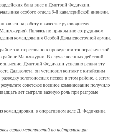
гвардейских банд внес и Дмитрий Федичкин,
ачальника особого отдела 9-й кавалерийской дивизии.
аправлен на работу в качестве руководителя
(Маньчжурия). Являясь по прикрытию сотрудником
 задания командования Особой Дальневосточной армии.
крайне заинтересовано в проведении топографической
в районе Маньчжурии. В случае военных действий
кое значение. Дмитрий Федичкин успешно решил эту
еста Дальзолота, он установил контакт с китайским
разведку золотоносных песков в этом районе, а затем
результате советское военное командование получило
двадцать лет сыграли важную роль при разгроме
из командировки, в оперативном деле Д. Федичкина
овел серию мероприятий по нейтрализации