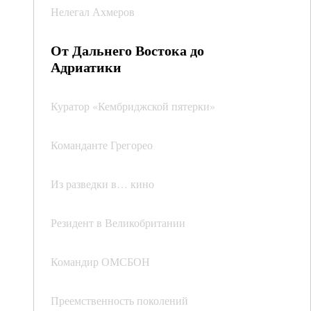
Нелегал Ахмеров
От Дальнего Востока до
Адриатики
Куратор «Кембриджской пятерки»
Команданте Грегорео
Из разведки в… кино
Резидент в Великобритании
Командир ОМСБОН
Преемственность поколений