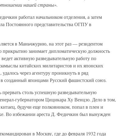
 отношении нашей страны».
дичкин работал начальником отделения, а затем
ела Постоянного представительства ОГПУ в
вляется в Маньчжурию, на этот раз — резидентом
По прикрытию занимает дипломатическую должность
н ведет активную разведывательную работу по
 замыслы китайских милитаристов и их японских
, удалось через агентуру проникнуть в ряд
е в созданный японцами Русский фашистский союз.
ь прервать столь успешную разведывательную
генерал-губернатором Цицикара Ху Венцзо. Дело в том,
китаец, будучи еще полковником, попал в плен и
ке. Во избежании ареста Д. Федичкин был вынужден
ткомандирован в Москву, где до февраля 1932 года