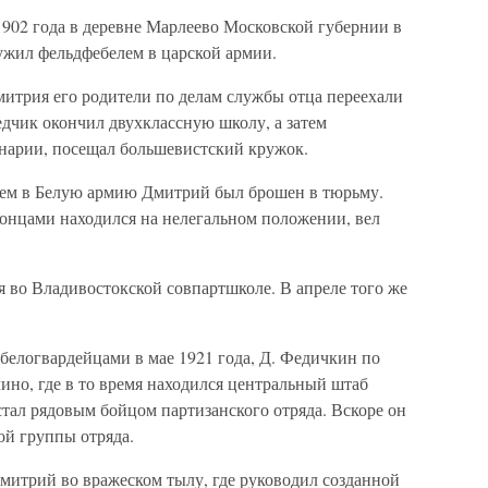
902 года в деревне Марлеево Московской губернии в
лужил фельдфебелем в царской армии.
митрия его родители по делам службы отца переехали
дчик окончил двухклассную школу, а затем
нарии, посещал большевистский кружок.
ьцем в Белую армию Дмитрий был брошен в тюрьму.
онцами находился на нелегальном положении, вел
я во Владивостокской совпартшколе. В апреле того же
 белогвардейцами в мае 1921 года, Д. Федичкин по
ино, где в то время находился центральный штаб
тал рядовым бойцом партизанского отряда. Вскоре он
ой группы отряда.
митрий во вражеском тылу, где руководил созданной