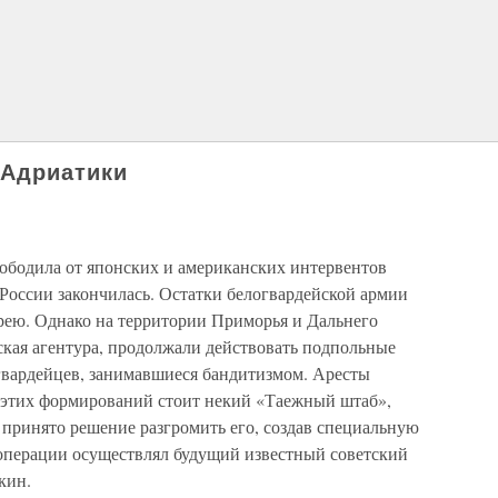
 Адриатики
вободила от японских и американских интервентов
России закончилась. Остатки белогвардейской армии
рею. Однако на территории Приморья и Дальнего
ская агентура, продолжали действовать подпольные
гвардейцев, занимавшиеся бандитизмом. Аресты
е этих формирований стоит некий «Таежный штаб»,
принято решение разгромить его, создав специальную
операции осуществлял будущий известный советский
кин.