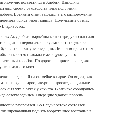
лагополучно возвратился в Харбин. Выполняя
ставил своему руководству план получения
добрен. Военный отдел выделил в его распоряжение
 переправлялись через границу. Получаемые от них
о Владивосток.
рховьях Амура белогвардейцы концентрируют силы для
то операции первоначально установить не удалось.
 буквально накануне операции. Личная встреча с ним
чтобы он коротко изложил имеющуюся у него
спичечный коробок. По дороге на пристань он должен
 у пешеходного мостика.
ичкин, сидевший на скамейке в парке. Он видел, как
рмана пачку папирос, закурил и проследовал дальше.
бок был уже в руках у чекиста. В записке сообщались
йде белогвардейцев. Операцию удалось пресечь.
лностью разгромлен. Во Владивостоке состоялся
 планировавшими поднять вооруженное восстание в