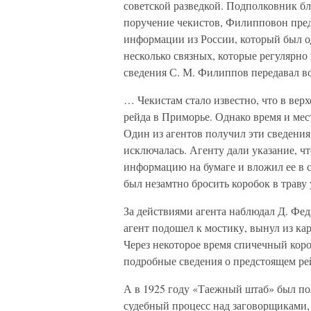
советской разведкой. Подполковник б
поручение чекистов, Филипповон пред
информации из России, который был о
несколько связных, которые регулярно
сведения С. М. Филиппов передавал в
… Чекистам стало известно, что в ве
рейда в Приморье. Однако время и мес
Один из агентов получил эти сведения
исключалась. Агенту дали указание, 
информацию на бумаге и вложил ее в 
был незамтно бросить коробок в траву
За действиями агента наблюдал Д. Фед
агент подошел к мостику, вынул из ка
Через некоторое время спичечный коро
подробные сведения о предстоящем ре
А в 1925 году «Таежный штаб» был по
судебный процесс над заговорщиками,