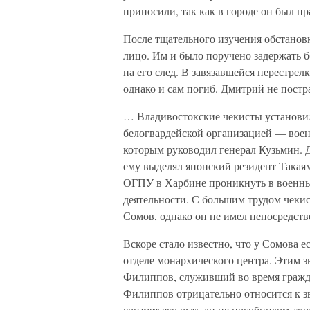
приносили, так как в городе он был пр
После тщательного изучения обстанов
лицо. Им и было поручено задержать 
на его след. В завязавшейся перестре
однако и сам погиб. Дмитрий не постр
… Владивостокские чекисты установил
белогвардейской организацией — вое
которым руководил генерал Кузьмин. 
ему выделял японский резидент Такаям
ОГПУ в Харбине проникнуть в военны
деятельности. С большим трудом чекис
Сомов, однако он не имел непосредств
Вскоре стало известно, что у Сомова 
отделе монархического центра. Этим
Филиппов, служивший во время гражда
Филиппов отрицательно относится к зв
считает его чуть ли не пособником «к