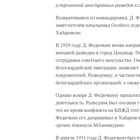
устремлений иностранных разведок в
Возвратившись из командировки, Д. Фе
заместителем начальника Особого отд
Хабаровске.
В 1929 году Д. Федичкин вновь напра
внешней разведки в город Цицикар. 
сотрудника советского консульства. О
белогвардейской эмиграции, выявляет
покровителей. Разведчику, в частности
белогвардейских организаций, а такж
Однако вскоре Д. Федичкину пришлос
деятельность. Разведчик был опознан 
что во время конфликта на КВЖД этот 
Федичкин его допрашивал в Хабаровс
срочно покинуть МАньчжурию.
В апреле 1931 года Д. Федичкин был о