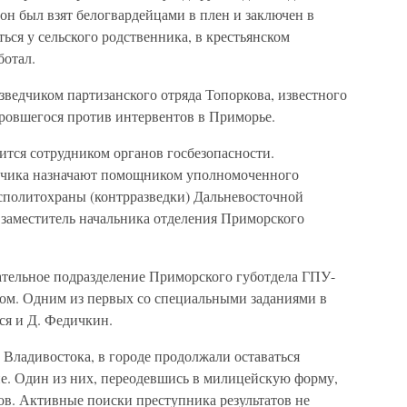
 он был взят белогвардейцами в плен и заключен в
ься у сельского родственника, в крестьянском
ботал.
зведчиком партизанского отряда Топоркова, известного
оровшегося против интервентов в Приморье.
ится сотрудником органов госбезопасности.
едчика назначают помощником уполномоченного
сполитохраны (контрразведки) Дальневосточной
 заместитель начальника отделения Приморского
вательное подразделение Приморского губотдела ГПУ-
ном. Одним из первых со специальными заданиями в
я и Д. Федичкин.
Владивостока, в городе продолжали оставаться
е. Один из них, переодевшись в милицейскую форму,
ов. Активные поиски преступника результатов не