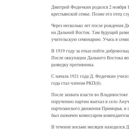
Дмитрий Федичкин родился 2 ноября 1
крестьянской семье. Позже его отец с
Через несколько лет после рождения Д
на Дальний Восток. Там будущий разве
учительскую семинарию. Учась в семи
В 1919 году за отказ пойти добровол
После оккупации Дальнего Востока яп
разведку противника.
С начала 1921 года Д. Федичкин училс
года стал членом РКП(б).
После захвата власти во Владивостоке
поручению партии выехал в село Ануч
партизанского движения Приморья, и с
был назначен комиссаром комендантск
В течение восьми месяцев находился Д