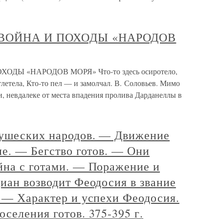
 ВОЙНА И ПОХОДЫ «НАРОДОВ
ДЫ «НАРОДОВ МОРЯ» Что-то здесь осиротело,
отлетела, Кто-то пел — и замолчал. В. Соловьев. Мимо
, невдалеке от места впадения пролива Дарданеллы в
ушеских народов. — Движение
пе. — Бегство готов. — Они
йна с готами. — Поражение и
иан возводит Феодосия в звание
 — Характер и успехи Феодосия.
селения готов. 375-395 г.