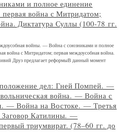
никами и полное единение
 первая война с Митридатом;
йна. Диктатура Суллы (100-78 гг.
доусобная войны. — Война с союзниками и полное
вая война с Митридатом; первая междоусобная война.
) Ливий Друз предлагает реформыВ данный момент
оложение дел: Гней Помпей. —
вольническая война. — Война с
. — Война на Востоке. — Третья
 Заговор Катилины. —
ервый триумвират. (78–60 гг. до