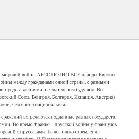
орой мировой войны АБСОЛЮТНО ВСЕ народы Европы
войны между гражданами одной страны, с разными
и представлениями о желательном будущем. Во
ветский Союз, Венгрия, Болгария, Испания, Австрия)
окой, чем война национальная.
 сражений встречаются подданные разных государств,
армии. Во время Франко—прусской войны у французов
оречий с пруссаками. Было только стремление
рства и ограбить. И Германская империя воевала с