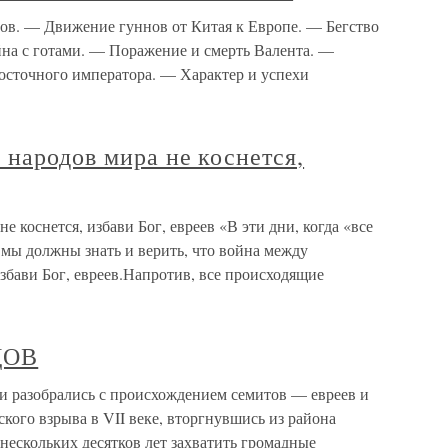
ов. — Движение гуннов от Китая к Европе. — Бегство
на с готами. — Поражение и смерть Валента. —
восточного императора. — Характер и успехи
народов мира не коснется,
 коснется, избави Бог, евреев «В эти дни, когда «все
, мы должны знать и верить, что война между
избави Бог, евреев.Напротив, все происходящие
ДОВ
зобрались с происхождением семитов — евреев и
еского взрыва в VII веке, вторгнувшись из района
 нескольких десятков лет захватить громадные