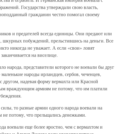
ражений. Государства утверждали свою власть,
ерноподданный гражданин честно помогал своему
иков и предателей всегда единицы. Они предают или
х, шкурных побуждений, прельстившись на деньги. Все
икто никогда не уважает. А если «свои» ловят
 заканчивается на виселице.
о народа, представители которого не воевали бы друг
е маленькие народы ирландцев, сербов, чеченцев,
 с другом, надевая форму вермахта или Красной
ным враждующим армиям не потому, что им платили
убеждения.
силы, то разные армии одного народа воевали на
м не потому, что прельщались денежками.
ода воевали еще более яростно, чем с вермахтом и
айова и Армия Людова вели кровопролитные