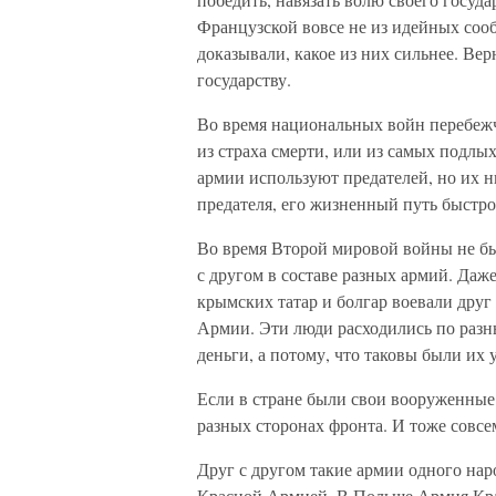
Французской вовсе не из идейных сооб
доказывали, какое из них сильнее. В
государству.
Во время национальных войн перебежч
из страха смерти, или из самых подлы
армии используют предателей, но их н
предателя, его жизненный путь быстро
Во время Второй мировой войны не был
с другом в составе разных армий. Даж
крымских татар и болгар воевали друг
Армии. Эти люди расходились по раз
деньги, а потому, что таковы были их 
Если в стране были свои вооруженные 
разных сторонах фронта. И тоже совсе
Друг с другом такие армии одного нар
Красной Армией. В Польше Армия Кр