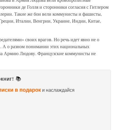
оронники де Голля и сторонники согласия с Гитлером
ллерии. Такие же бои вели коммунисты и фашисты,
реции, Италии, Венгрии, Украине, Индии, Китае,
едателями» своих врагов. Но речь идет явно не о
. А о разном понимании этих национальных
ала Армию Людову. Французские коммунисты не
книг! 📚
писки в подарок
и наслаждайся