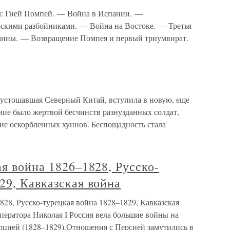
 Гней Помпей. — Война в Испании. —
рскими разбойниками. — Война на Востоке. — Третья
лины. — Возвращение Помпея и первый триумвират.
стошавшая Северный Китай, вступила в новую, еще
ение было жертвой бесчинств разнузданных солдат,
ние оскорбленных хуннов. Беспощадность стала
ая война 1826–1828, Русско-
29, Кавказская война
828, Русско-турецкая война 1828–1829, Кавказская
ператора Николая I Россия вела большие войны на
урцией (1828–1829).Отношения с Персией замутились в