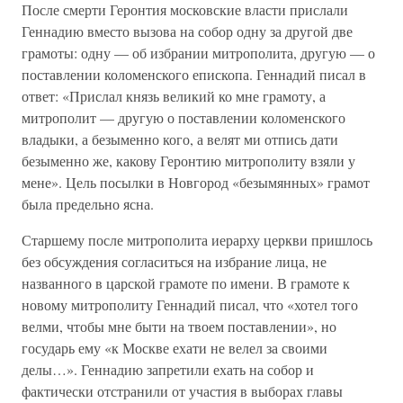
После смерти Геронтия московские власти прислали
Геннадию вместо вызова на собор одну за другой две
грамоты: одну — об избрании митрополита, другую — о
поставлении коломенского епископа. Геннадий писал в
ответ: «Прислал князь великий ко мне грамоту, а
митрополит — другую о поставлении коломенского
владыки, а безыменно кого, а велят ми отпись дати
безыменно же, какову Геронтию митрополиту взяли у
мене». Цель посылки в Новгород «безымянных» грамот
была предельно ясна.
Старшему после митрополита иерарху церкви пришлось
без обсуждения согласиться на избрание лица, не
названного в царской грамоте по имени. В грамоте к
новому митрополиту Геннадий писал, что «хотел того
велми, чтобы мне быти на твоем поставлении», но
государь ему «к Москве ехати не велел за своими
делы…». Геннадию запретили ехать на собор и
фактически отстранили от участия в выборах главы