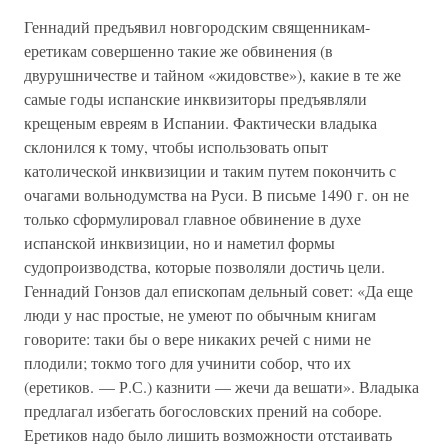
Геннадий предъявил новгородским священникам-
еретикам совершенно такие же обвинения (в
двурушничестве и тайном «жидовстве»), какие в те же
самые годы испанские инквизиторы предъявляли
крещеным евреям в Испании. Фактически владыка
склонился к тому, чтобы использовать опыт
католической инквизиции и таким путем покончить с
очагами вольнодумства на Руси. В письме 1490 г. он не
только сформулировал главное обвинение в духе
испанской инквизиции, но и наметил формы
судопроизводства, которые позволяли достичь цели.
Геннадий Гонзов дал епископам дельный совет: «Да еще
люди у нас простые, не умеют по обычным книгам
говорите: таки бы о вере никаких речей с ними не
плодили; токмо того для учинити собор, что их
(еретиков. — Р.С.) казнити — жечи да вешати». Владыка
предлагал избегать богословских прений на соборе.
Еретиков надо было лишить возможности отстаивать