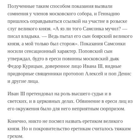
Полученные таким способом показания вызвали
сомнения у членов московского собора, и Геннадию
пришлось оправдываться ссылкой на участие в розыске
слуг великого князя. «А яз ли того Самсонка мучил? —
писал владыка. — Ведь пытал его сын боярский великого
князя, а мой только был сторож». Показания Самсонки
носили сенсационный характер. Поповский сын
утверждал, будто в ереси повинны московский дьяк
Федор Курицын, доверенное лицо Ивана III, видные
придворные священники протопоп Алексей и поп Денис
и другие лица.
Иван III претендовал на роль высшего судьи и в
светских, и в церковных делах. Обвинение в ереси лиц из
его окружения было для него неприятным сюрпризом.
Конечно, никто не посмел назвать еретиком великого
князя. Но и покровительство еретикам считалось тяжким
грехом.