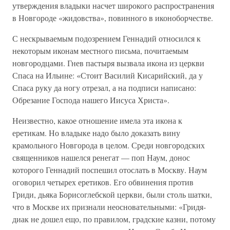
утверждения владыки насчет широкого распространения
в Новгороде «жидовства», повинного в иконоборчестве.
С нескрываемым подозрением Геннадий относился к
некоторым иконам местного письма, почитаемым
новгородцами. Гнев пастыря вызвала икона из церкви
Спаса на Ильине: «Стоит Василий Кисарийский, да у
Спаса руку да ногу отрезал, а на подписи написано:
Обрезание Господа нашего Иисуса Христа».
Неизвестно, какое отношение имела эта икона к
еретикам. Но владыке надо было доказать вину
крамольного Новгорода в целом. Среди новгородских
священников нашелся ренегат — поп Наум, донос
которого Геннадий поспешил отослать в Москву. Наум
оговорил четырех еретиков. Его обвинения против
Гриди, дьяка Борисоглебской церкви, были столь шатки,
что в Москве их признали неосновательными: «Гридя-
диак не дошел ещо, по правилом, градские казни, потому