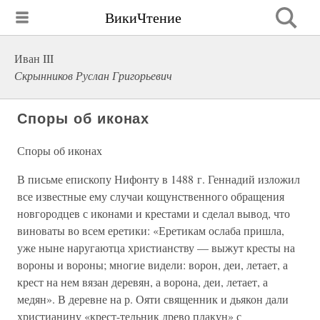
ВикиЧтение
Иван III
Скрынников Руслан Григорьевич
Споры об иконах
Споры об иконах
В письме епископу Нифонту в 1488 г. Геннадий изложил
все известные ему случаи кощунственного обращения
новгородцев с иконами и крестами и сделал вывод, что
виноваты во всем еретики: «Еретикам ослаба пришла,
уже ныне наругаютца христианству — выжут кресты на
вороны и вороны; многие видели: ворон, деи, летает, а
крест на нем вязан деревян, а ворона, деи, летает, а
медян». В деревне на р. Ояти священник и дьякон дали
христианину «крест-тельник древо плакун» с