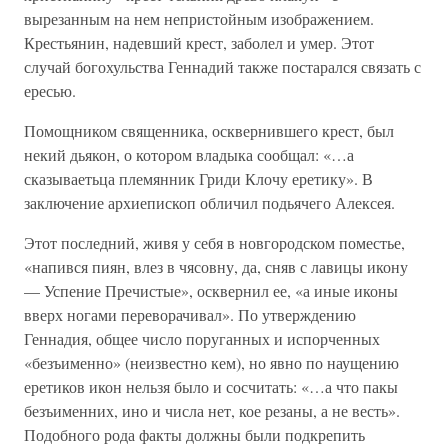
вырезанным на нем непристойным изображением.
Крестьянин, надевший крест, заболел и умер. Этот
случай богохульства Геннадий также постарался связать с
ересью.
Помощником священника, осквернившего крест, был
некий дьякон, о котором владыка сообщал: «…а
сказываетьца племянник Гриди Клочу еретику». В
заключение архиепископ обличил подьячего Алексея.
Этот последний, живя у себя в новгородском поместье,
«напився пиян, влез в чясовну, да, сняв с лавицы икону
— Успение Пречистые», осквернил ее, «а иные иконы
вверх ногами переворачивал». По утверждению
Геннадия, общее число поруганных и испорченных
«безъименно» (неизвестно кем), но явно по наущению
еретиков икон нельзя было и сосчитать: «…а что пакы
безъименних, ино и числа нет, кое резаны, а не весть».
Подобного рода факты должны были подкрепить