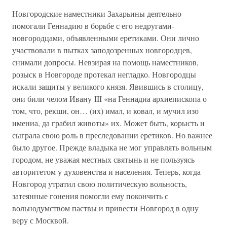
Новгородские наместники Захарьины деятельно
помогали Геннадию в борьбе с его недругами-
новгородцами, объявленными еретиками. Они лично
участвовали в пытках заподозренных новгородцев,
снимали допросы. Невзирая на помощь наместников,
розыск в Новгороде протекал негладко. Новгородцы
искали защиты у великого князя. Явившись в столицу,
они били челом Ивану III «на Геннадиа архиепископа о
том, что, рекши, он… (их) имал, и ковал, и мучил изо
имениа, да грабил животы» их. Может быть, корысть и
сыграла свою роль в преследовании еретиков. Но важнее
было другое. Прежде владыка не мог управлять вольным
городом, не уважая местных святынь и не пользуясь
авторитетом у духовенства и населения. Теперь, когда
Новгород утратил свою политическую вольность,
затеянные гонения помогли ему покончить с
вольнодумством паствы и привести Новгород в одну
веру с Москвой.