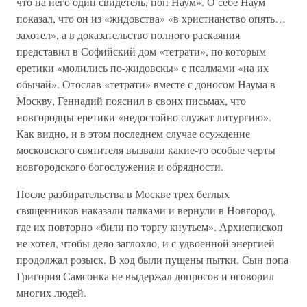
что на него один свидетель, поп Наум». О себе Наум
показал, что он из «жидовства» «в христианство опять…
захотел», а в доказательство полного раскаяния
представил в Софийский дом «тетрати», по которым
еретики «молились по-жидовскы» с псалмами «на их
обычай». Отослав «тетрати» вместе с доносом Наума в
Москву, Геннадий пояснил в своих письмах, что
новгородцы-еретики «недостойно служат литургию».
Как видно, и в этом последнем случае осуждение
московского святителя вызвали какие-то особые черты
новгородского богослужения и обрядности.
После разбирательства в Москве трех беглых
священников наказали палками и вернули в Новгород,
где их повторно «били по торгу кнутьем». Архиепископ
не хотел, чтобы дело заглохло, и с удвоенной энергией
продолжал розыск. В ход были пущены пытки. Сын попа
Григория Самсонка не выдержал допросов и оговорил
многих людей.