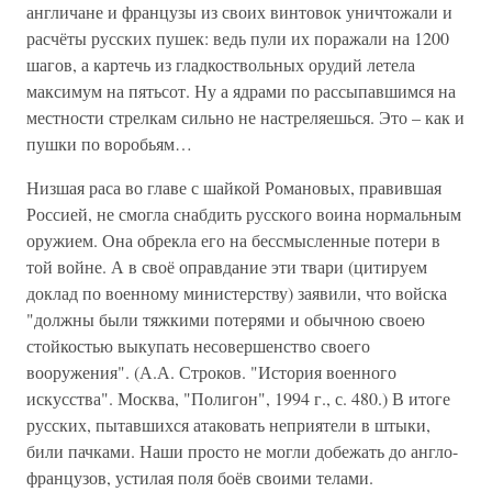
англичане и французы из своих винтовок уничтожали и
расчёты русских пушек: ведь пули их поражали на 1200
шагов, а картечь из гладкоствольных орудий летела
максимум на пятьсот. Ну а ядрами по рассыпавшимся на
местности стрелкам сильно не настреляешься. Это – как и
пушки по воробьям…
Низшая раса во главе с шайкой Романовых, правившая
Россией, не смогла снабдить русского воина нормальным
оружием. Она обрекла его на бессмысленные потери в
той войне. А в своё оправдание эти твари (цитируем
доклад по военному министерству) заявили, что войска
"должны были тяжкими потерями и обычною своею
стойкостью выкупать несовершенство своего
вооружения". (А.А. Строков. "История военного
искусства". Москва, "Полигон", 1994 г., с. 480.) В итоге
русских, пытавшихся атаковать неприятели в штыки,
били пачками. Наши просто не могли добежать до англо-
французов, устилая поля боёв своими телами.