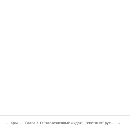
←
→
Крымский позор.
Глава 3. О "злокозненных жидах", "светлых" русских аристократах и о том, почему гитлеровцы нас за недочеловеков держали.