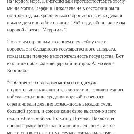
на Чёрном море. Ничегошеньки противопоставить этому
мы не могли. Верфи в Николаеве не в состоянии были
построить даже хреновенького броненосца, как сделали
южане-дикси в войне с янки в 1862 году, обшив железом
паровой фрегат "Мерримак".
Но самым страшным явлением в ту войну стали
воровство и бездарность государственного аппарата,
показавшие полную несостоятельность государства. Вот
как пишет об этом ещё царский историк Александр
Корнилов:
"Собственно говоря, несмотря на видимую
внушительность коалиции, союзники высадили немного
войска; тогдашние средства морской перевозки
ограничивали для них возможность высадки очень
большой армии, и союзниками было высажено всего
около 70 тыс. войска. Но хотя у Николая Павловича
вообще армии было около миллиона человек, мы не
могли справиться с этими семьюдесятью тысячами –