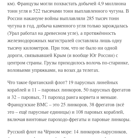
км). Французы могли похвастать добычей 4,9 миллиона
тонн угля и 522 тысячами тонн выплавленного чугуна. В
России накануне войны выплавляли 285 тысяч тонн
чугуна в год, добыча каменного угля только зарождалась
(Урал работал на древесном угле), а протяжённость
железнодорожных магистралей составляла лишь одну
тысячу километров. При том, что не было ни одной
дороги, связывавшей Крым (и вообще Юг России) с
центром страны. Грузы приходилось волочь по-старинке,
воловьими упряжками, на возах да телегах.
Что такое британский флот? 19 парусных линейных
кораблей и 11 – паровых линкоров, 50 парусных фрегатов
и 32 – паровых, 71 пароход ранга корвета и меньше.
Французские ВМС – это 25 линкоров, 38 фрегатов (всё
это – ещё парусные единицы) и 108 паровых кораблей,
включая винтовые пароходо-фрегаты и паровые линкоры.
Русский флот на Чёрном море: 14 линкоров-парусников,