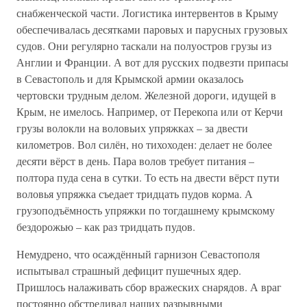
снабженческой части. Логистика интервентов в Крыму
обеспечивалась десятками паровых и парусных грузовых
судов. Они регулярно таскали на полуостров грузы из
Англии и Франции. А вот для русских подвезти припасы
в Севастополь и для Крымской армии оказалось
чертовски трудным делом. Железной дороги, идущей в
Крым, не имелось. Например, от Перекопа или от Керчи
грузы волокли на воловьих упряжках – за двести
километров. Вол силён, но тихоходен: делает не более
десяти вёрст в день. Пара волов требует питания –
полтора пуда сена в сутки. То есть на двести вёрст пути
воловья упряжка съедает тридцать пудов корма. А
грузоподъёмность упряжки по тогдашнему крымскому
бездорожью – как раз тридцать пудов.
Немудрено, что осаждённый гарнизон Севастополя
испытывал страшный дефицит пушечных ядер.
Пришлось налаживать сбор вражеских снарядов. А враг
постоянно обстреливал наших разрывными