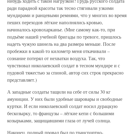
нибудь ходить с такой нагрузкой? Грудь русского солдата
ради парадной красоты так тесно стягивали узкими
мундирами и ранцевыми ремнями, что у многих во время
пеших переходов лёгкие наполнялись кровью,
начиналось кровохарканье. (Мне самому как-то, при
подъёме нашей учебной бригады по тревоге, пришлось
надеть чужую шинель на два размера меньше. После
пробежки в какой-то километр меня откачивали –
сознание потерял от нехватки воздуха. Так, что
чувствовал николаевский солдат в тесном мундире и с
пудовой тяжестью за спиной, автор сих строк прекрасно
представляет.)
А западные солдаты тащили на себе от силы 30 кг
амуниции. У них были удобные шаровары и свободные
куртки. И если николаевский солдат носил дурацкую
бескозырку, то французы – лёгкие кепи с большими
козырьками, защищавшими глаза от лучей солнца.
Наконец, полный провал был по транспортно-