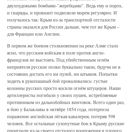
двухпудовыми бомбами-"жеребцами". Ведь ему и порох,
и снаряды, и провиант подвозили морем регулярно. И
получалось так: Крым из-за транспортной отсталости
страны оказался для России дальше, чем тот же Крым –
для Франции или Англии.
В первом же боевом столкновении на реке Алме стало
ясно, что русским войскам в поле против англо-
французов не выстоять. Под убийственным огнём
неприятеля русские полки буквально таяли, будучи не в
состоянии достать его ни пулей, ни штыком. Попытки
ходить в рукопашный бой проваливались: густые
колонны русских просто косили огнём штуцеров. Наши
артиллеристы погибали у своих пушек, истребляемые
противником из дальнобойных винтовок. Всего один раз,
в бою у Балаклавы в октябре 1854 года, потерпела
поражение английская лёгкая кавалерия, потеряв 598
человек. Все остальные сухопутные бои в Крыму русские
проиграли из-за своего отсталого вооружения и плохого