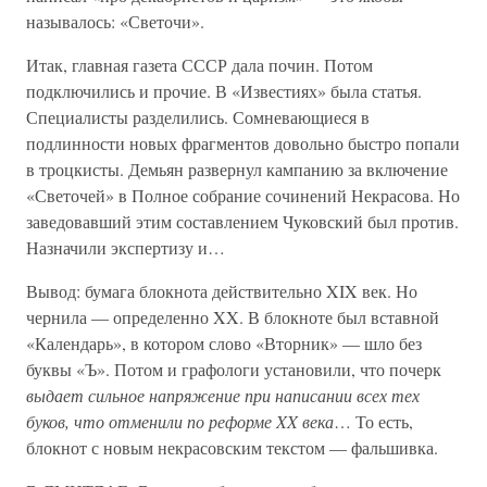
называлось: «Светочи».
Итак, главная газета СССР дала почин. Потом
подключились и прочие. В «Известиях» была статья.
Специалисты разделились. Сомневающиеся в
подлинности новых фрагментов довольно быстро попали
в троцкисты. Демьян развернул кампанию за включение
«Светочей» в Полное собрание сочинений Некрасова. Но
заведовавший этим составлением Чуковский был против.
Назначили экспертизу и…
Вывод: бумага блокнота действительно XIX век. Но
чернила — определенно XX. В блокноте был вставной
«Календарь», в котором слово «Вторник» — шло без
буквы «Ъ». Потом и графологи установили, что почерк
выдает сильное напряжение при написании всех тех
буков, что отменили по реформе XX века
… То есть,
блокнот с новым некрасовским текстом — фальшивка.