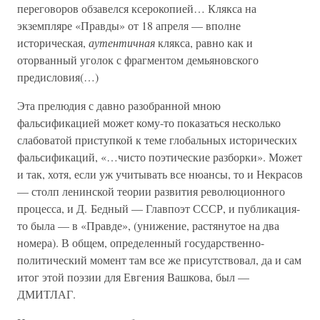
переговоров обзавелся ксерокопией… Клякса на
экземпляре «Правды» от 18 апреля — вполне
историческая,
аутентичная
клякса, равно как и
оторванный уголок с фрагментом демьяновского
предисловия(…)
Эта прелюдия с давно разобранной мною
фальсификацией может кому-то показаться несколько
слабоватой приступкой к теме глобальных исторических
фальсификаций, «…чисто поэтические разборки». Может
и так, хотя, если уж учитывать все нюансы, то и Некрасов
— столп ленинской теории развития революционного
процесса, и Д. Бедный — Главпоэт СССР, и публикация-
то была — в «Правде», (унижение, растянутое на два
номера). В общем, определенный государственно-
политический момент там все же присутствовал, да и сам
итог этой поэзии для Евгения Вашкова, был —
ДМИТЛАГ.