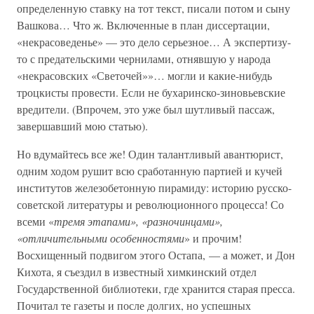
определенную ставку на тот текст, писали потом и сыну
Вашкова… Что ж. Включенные в план диссертации,
«некрасоведенье» — это дело серьезное… А экспертизу-
то с предательскими чернилами, отнявшую у народа
«некрасовских «Светочей»»… могли и какие-нибудь
троцкисты провести. Если не бухаринско-зиновьевские
вредители. (Впрочем, это уже был шутливый пассаж,
завершавший мою статью).
Но вдумайтесь все же! Один талантливый авантюрист,
одним ходом рушит всю сработанную партией и кучей
институтов железобетонную пирамиду: историю русско-
советской литературы и революционного процесса! Со
всеми «
тремя этапами», «разночинцами»,
«отличительными особенностями
» и прочим!
Восхищенный подвигом этого Остапа, — а может, и Дон
Кихота, я съездил в известный химкинский отдел
Государственной библиотеки, где хранится старая пресса.
Почитал те газеты и после долгих, но успешных