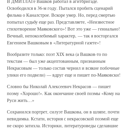
В ДМИТЛАГе Вашков работал в агитбригаде.
Освободился в 36-м году. Пытался пробить сценарий
фильма о Каналстрое. Вскоре умер. Но, перед смертью
попытал судьбу еще раз. Представляете, «Неизвестное
стихотворение Маяковского»! Вот это уже — гениально!
Вечный, непоколебимый характер, — так я восторгался
Евгением Вашковым в «Литературной газете»!
Вообразите только: поэт XIX века (а Вашков-то по
текстам — был уже акцептованным, признанным
Некрасовым — только состав чернил и всякие побочные
улики его подвели) — вдруг еще и пишет по-Маяковски!
Словно бы Николай Алексеевич Некрасов — пишет
поэму «Хорошо!». Как окончание своей поэмы «Кому на
Руси жить…»
Сохранился портрет, силуэт Вашкова, он в шляпе, почти
невидимка. Кстати, история с некрасовской поэмой еще
не скоро затихла. Историки, литературоведы сделавшие