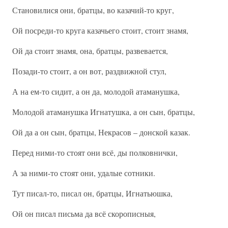
Становилися они, братцы, во казачий-то круг,
Ой посреди-то круга казачьего стоит, стоит знамя,
Ой да стоит знамя, она, братцы, развевается,
Позади-то стоит, а он вот, раздвижной стул,
А на ем-то сидит, а он да, молодой атаманушка,
Молодой атаманушка Игнатушка, а он сын, братцы,
Ой да а он сын, братцы, Некрасов – донской казак.
Перед ними-то стоят они всё, ды полковнички,
А за ними-то стоят они, удалые сотники.
Тут писал-то, писал он, братцы, Игнатьюшка,
Ой он писал письма да всё скорописныя,