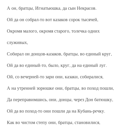
А он, братцы, Игнатьюшка, да сын Некрасов.
Ой да он собрал-то вот казаков сорок тысячей,
Окромя малого, окромя старого, толечка одних
служивых,
Собирал он донцов-казаков, братцы, во единый круг,
Ой да во единый-то, было, круг, да на единый луг.
Ой, со вечерней-то зари они, казаки, собиралися,
А на утренней зорюшке они, братцы, во поход пошли,
Да переправимшись, они, донцы, через Дон батюшку,
Ой да во поход-то они пошли да на Кубань-речку.
Как во чистом степу они, братцы, становилися,