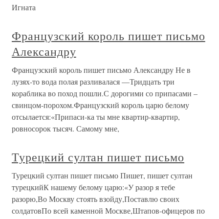
Игната
Французский король пишет письмо
Александру
Французский король пишет письмо Александру Не в
лузях-то вода полая разливалася —Тридцать три
кораблика во поход пошли.С дорогими со припасами –
свинцом-порохом.Французский король царю белому
отсылается:«Припаси-ка ты мне квартир-квартир,
ровносорок тысяч. Самому мне,
Турецкий султан пишет письмо
Турецкий султан пишет письмо Пишет, пишет султан
турецкийК нашему белому царю:«У разор я тебе
разорю,Во Москву стоять взойду,Поставлю своих
солдатовПо всей каменной Москве,Штапов-офицеров по