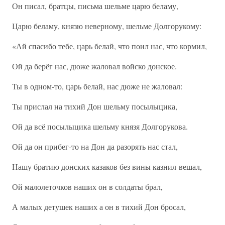
Он писал, братцы, письма шельме царю беламу,
Царю беламу, князю неверному, шельме Долгорукому:
«Ай спасибо тебе, царь белай, что поил нас, что кормил,
Ой да берёг нас, дюже жаловал войско донское.
Ты в одном-то, царь белай, нас дюже не жаловал:
Ты прислал на тихий Дон шельму посылыцика,
Ой да всё посылыцика шельму князя Долгорукова.
Ой да он прибег-то на Дон да разорять нас стал,
Нашу братию донских казаков без вины казнил-вешал,
Ой малолеточков наших он в солдаты брал,
А малых детушек наших а он в тихий Дон бросал,