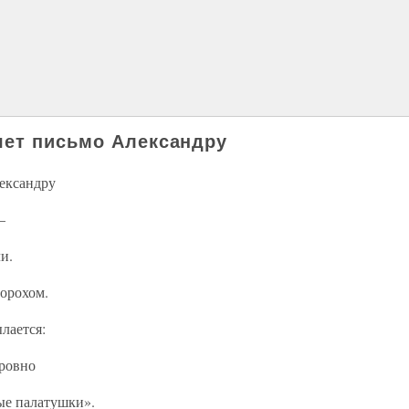
шет письмо Александру
ександру
—
и.
орохом.
лается:
 ровно
ые палатушки».