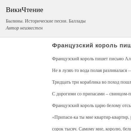
ВикиЧтение
Былины. Исторические песни. Баллады
Автор неизвестен
Французский король пи
Французский король пишет письмо Ал
Не в лузях-то вода полая разливалася 
Тридцать три кораблика во поход пошл
С дорогими со припасами – свинцом-п
Французский король царю белому отсы
«Припаси-ка ты мне квартир-квартир,
сорок тысяч. Самому мне, королю, бел