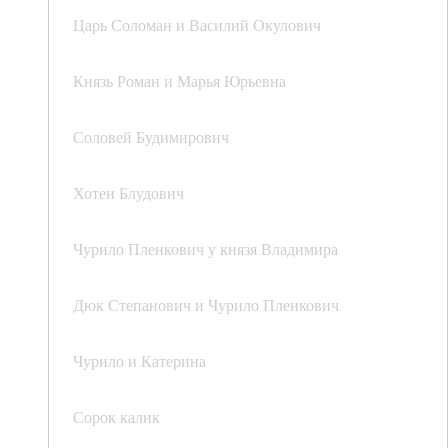
Царь Соломан и Василий Окулович
Князь Роман и Марья Юрьевна
Соловей Будимирович
Хотен Блудович
Чурило Пленкович у князя Владимира
Дюк Степанович и Чурило Пленкович
Чурило и Катерина
Сорок калик