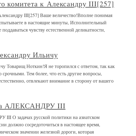
 комитета к Александру III[257]
лександру III[257] Ваше величество!Вполне понимая
 испытываете в настоящие минуты, Исполнительный
ве поддаваться чувству естественной деликатности,
лександру Ильичу
чу Товарищ Ноткин!Я не торопился с ответом, так как
срочными. Тем более, что есть другие вопросы,
стественно, отвлекают внимание в сторону от вашего
а АЛЕКСАНДРУ III
II О задачах русской политики на азиатском
ии должно сосредоточиться в настоящее время,
мическом значении железной дороги, которая