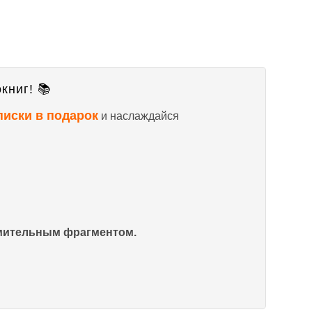
книг! 📚
писки в подарок
и наслаждайся
омительным фрагментом.