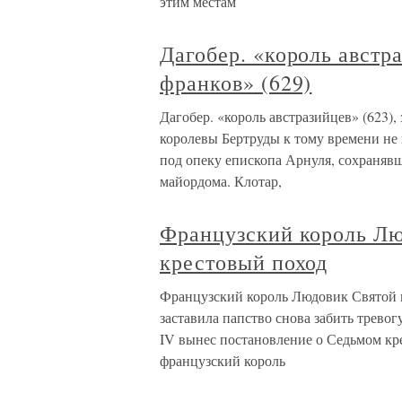
этим местам
Дагобер. «король австра
франков» (629)
Дагобер. «король австразийцев» (623),
королевы Бертруды к тому времени не 
под опеку епископа Арнуля, сохранявш
майордома. Клотар,
Французский король Лю
крестовый поход
Французский король Людовик Святой 
заставила папство снова забить трево
IV вынес постановление о Седьмом кре
французский король