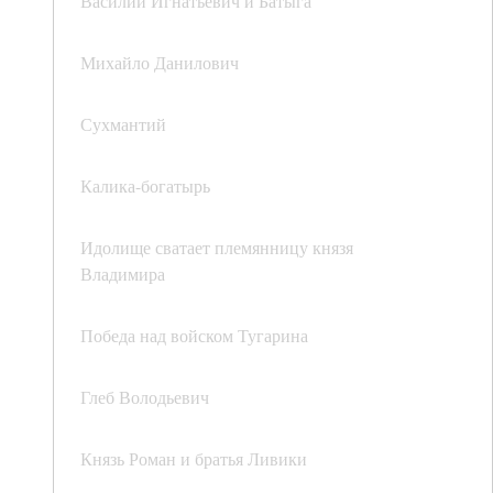
Василий Игнатьевич и Батыга
Михайло Данилович
Сухмантий
Калика-богатырь
Идолище сватает племянницу князя
Владимира
Победа над войском Тугарина
Глеб Володьевич
Князь Роман и братья Ливики