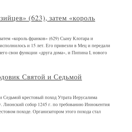
зийцев» (623), затем «король
 затем «король франков» (629) Сыну Клотара и
исполнилось и 15 лет. Его привезли в Мец и передали
его свои функции «друга дома», и Пипина I, нового
довик Святой и Седьмой
и Седьмой крестовый поход Утрата Иерусалима
гу. Лионский собор 1245 г. по требованию Иннокентия
стовом походе. Организатором этого похода стал