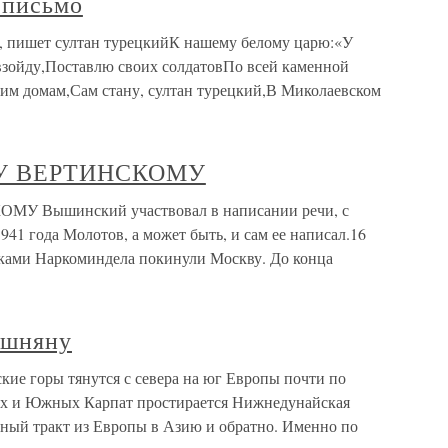
 письмо
, пишет султан турецкийК нашему белому царю:«У
 взойду,Поставлю своих солдатовПо всей каменной
им домам,Сам стану, султан турецкий,В Миколаевском
У ВЕРТИНСКОМУ
Вышинский участвовал в написании речи, с
941 года Молотов, а может быть, и сам ее написал.16
иками Наркоминдела покинули Москву. До конца
ушняну
ие горы тянутся с севера на юг Европы почти по
ных и Южных Карпат простирается Нижнедунайская
ный тракт из Европы в Азию и обратно. Именно по