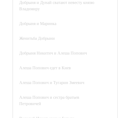
Добрыня и Дунай сватают невесту князю
Владимиру
Добрыня и Маринка
Женитьба Добрыни
Добрыня Никитич и Алеша Попович
Алеша Попович едет в Киев
Алеша Попович и Тугарин Змеевич
Алеша Попович и сестра братьев
Петровичей