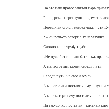
На это наш православный царь призад
Его царская персонушка переменилася
Перед ним стоял генералушка – сам Ку
Уж он речь-то говорил, генералушка.
Словно как в трубу трубил:
«Не пужайся ты, наш батюшка, правос
А мы встретим злодея середи пути,
Середи пути, на своей земли,
А мы столики поставим ему – пушки 
А мы скатерти ему постелим – вольны 
На закусочку поставим – каленых карт