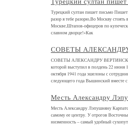
Турецкий султан пишет
Турецкий султан пишет письмо Пишет
разор я тебе разорю,Во Москву стоять
Москве,Штапов-офицеров по купеческ
славном дворце!»Как
СОВЕТЫ АЛЕКСАНДР
СОВЕТЫ АЛЕКСАНДРУ ВЕРТИНСКОМУ 
которой выступил в полдень 22 июня 1
октября 1941 года эшелоны с сотрудн
следующего года Вышинский вместе с
Месть Александру Лэп
Месть Александру Лэпушняну Карпатск
самому ее центру. У отрогов Восточ
низменность – самый удобный сухопут