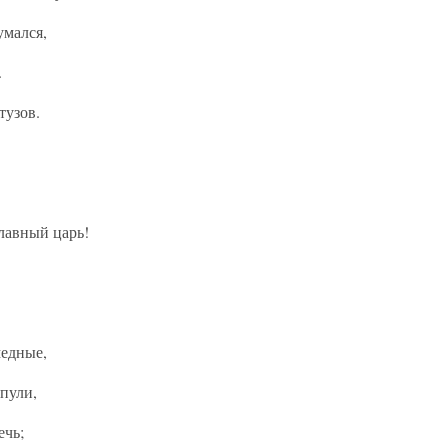
умался,
.
тузов.
лавный царь!
медные,
пули,
ечь;