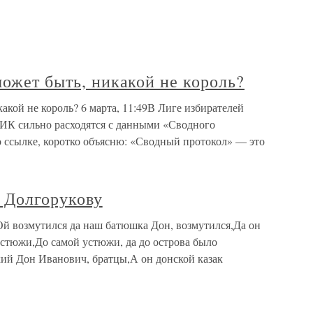
может быть, никакой не король?
акой не король? 6 марта, 11:49В Лиге избирателей
ИК сильно расходятся с данными «Сводного
по ссылке, коротко объясню: «Сводный протокол» — это
 Долгорукову
й возмутился да наш батюшка Дон, возмутился,Да он
стюжи,До самой устюжи, да до острова было
ий Дон Иванович, братцы,А он донской казак