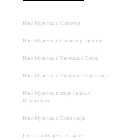
Илья Муромец и Святогор
Илья Муромец и Соловей-разбойник
Илья Муромец и Идолище в Киеве
Илья Муромец и Идолище в Царе-граде
Илья Муромец в ссоре с князем
Владимиром
Илья Муромец и Калин-царь
Бой Ильи Муромца с сыном