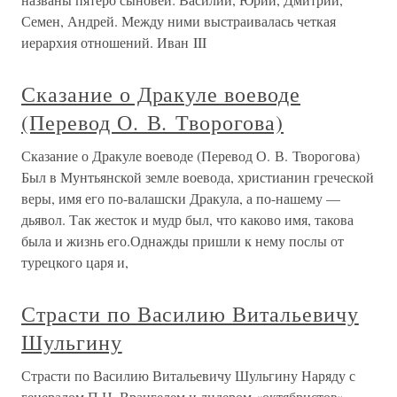
Семен, Андрей. Между ними выстраивалась четкая
иерархия отношений. Иван III
Сказание о Дракуле воеводе
(Перевод О. В. Творогова)
Сказание о Дракуле воеводе (Перевод О. В. Творогова)
Был в Мунтьянской земле воевода, христианин греческой
веры, имя его по-валашски Дракула, а по-нашему —
дьявол. Так жесток и мудр был, что каково имя, такова
была и жизнь его.Однажды пришли к нему послы от
турецкого царя и,
Страсти по Василию Витальевичу
Шульгину
Страсти по Василию Витальевичу Шульгину Наряду с
генералом П.Н. Врангелем и лидером «октябристов»