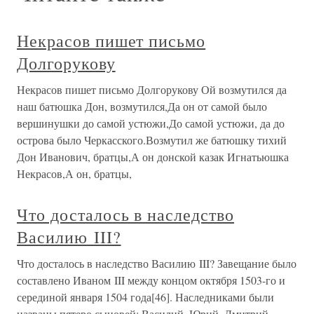
Некрасов пишет письмо
Долгорукову
Некрасов пишет письмо Долгорукову Ой возмутился да
наш батюшка Дон, возмутился,Да он от самой было
вершинушки до самой устюжи,До самой устюжи, да до
острова было Черкасского.Возмутил же батюшку тихий
Дон Иванович, братцы,А он донской казак Игнатьюшка
Некрасов,А он, братцы,
Что досталось в наследство
Василию III?
Что досталось в наследство Василию III? Завещание было
составлено Иваном III между концом октября 1503-го и
серединой января 1504 года[46]. Наследниками были
названы пятеро сыновей: Василий, Юрий, Дмитрий,