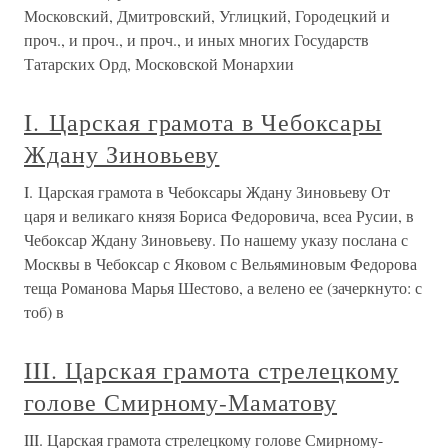
Московский, Дмитровский, Углицкий, Городецкий и
проч., и проч., и проч., и иных многих Государств
Татарских Орд, Московской Монархии
I. Царская грамота в Чебоксары
Ждану Зиновьеву
I. Царская грамота в Чебоксары Ждану Зиновьеву От
царя и великаго князя Бориса Федоровича, всеа Русии, в
Чебоксар Ждану Зиновьеву. По нашему указу послана с
Москвы в Чебоксар с Яковом с Вельяминовым Федорова
теща Романова Марья Шестово, а велено ее (зачеркнуто: с
тоб) в
III. Царская грамота стрелецкому
голове Смирному-Маматову
III. Царская грамота стрелецкому голове Смирному-