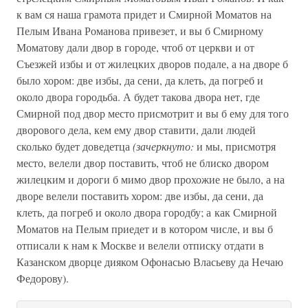
к вам ся наша грамота придет и Смирной Моматов на
Пелым Ивана Романова привезет, и вы б Смирному
Моматову дали двор в городе, чтоб от церкви и от
Съезжей избы и от жилецких дворов подале, а на дворе б
было хором: две избы, да сени, да клеть, да погреб и
около двора городьба. А будет такова двора нет, где
Смирной под двор место присмотрит и вы б ему для того
дворового дела, кем ему двор ставити, дали людей
сколько будет доведетца
(зачеркнуто:
и мы, присмотря
место, велели двор поставить, чтоб не блиско двором
жилецким и дороги б мимо двор прохожие не было, а на
дворе велели поставить хором: две избы, да сени, да
клеть, да погреб и около двора городбу; а как Смирной
Моматов на Пелым приедет и в котором числе, и вы б
отписали к нам к Москве и велели отписку отдати в
Казанском дворце дияком Офонасью Власьеву да Нечаю
Федорову).