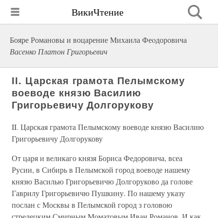
ВикиЧтение
Бояре Романовы и воцарение Михаила Феoдоровича
Васенко Платон Григорьевич
II. Царская грамота Пелымскому
воеводе князю Василию
Григорьевичу Долгорукову
II. Царская грамота Пелымскому воеводе князю Василию
Григорьевичу Долгорукову
От царя и великаго князя Бориса Федоровича, всеа
Русии, в Сибирь в Пелымской город воеводе нашему
князю Василью Григорьевичю Долгоруково да голове
Гаврилу Григорьевичю Пушкину. По нашему указу
послан с Москвы в Пелымской город з головою
стрелецким Смирным Моматовым Иван Романов. И как