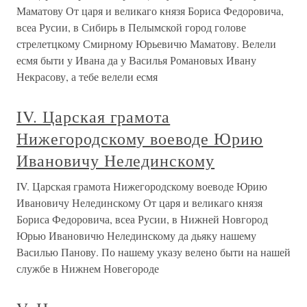
Маматову От царя и великаго князя Бориса Федоровича,
всеа Русии, в Сибирь в Пелымской город голове
стрелетцкому Смирному Юрьевичю Маматову. Велели
есмя быти у Ивана да у Василья Романовых Ивану
Некрасову, а тебе велели есмя
IV. Царская грамота
Нижегородскому воеводе Юрию
Ивановичу Нелединскому
IV. Царская грамота Нижегородскому воеводе Юрию
Ивановичу Нелединскому От царя и великаго князя
Бориса Федоровича, всеа Русии, в Нижней Новгород
Юрью Ивановичю Нелединскому да дьяку нашему
Василью Панову. По нашему указу велено быти на нашей
службе в Нижнем Новегороде