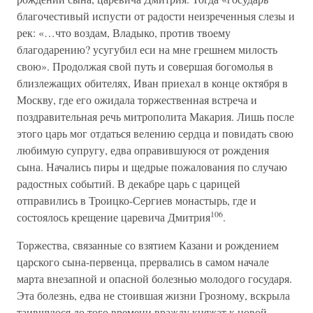
благочестивый испусти от радости неизреченныя слезы и
рек: «…что воздам, Владыко, против твоему
благодарению? усугубил еси на мне грешнем милость
свою». Продолжая свой путь и совершая богомолья в
близлежащих обителях, Иван приехал в конце октября в
Москву, где его ожидала торжественная встреча и
поздравительная речь митрополита Макария. Лишь после
этого царь мог отдаться велению сердца и повидать свою
любимую супругу, едва оправившуюся от рождения
сына. Начались пиры и щедрые пожалования по случаю
радостных событий. В декабре царь с царицей
отправились в Троицко-Сергиев монастырь, где и
106
состоялось крещение царевича Дмитрия
.
Торжества, связанные со взятием Казани и рождением
царского сына-первенца, прервались в самом начале
марта внезапной и опасной болезнью молодого государя.
Эта болезнь, едва не стоившая жизни Грозному, вскрыла
таившуюся до того времени вражду княжат к новой