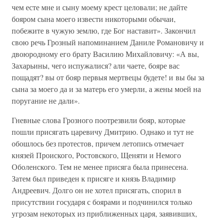
чем есте мне и сыну моему крест целовали; не дайте
бояром сына моего извести никоторыми обычаи,
побежите в чужую землю, где Бог наставит». Закончил
свою речь Грозный напоминанием Даниле Романовичу и
двоюродному его брату Василию Михайловичу: «А вы,
Захарьины, чего испужалися? али чаете, бояре вас
пощадят? вы от бояр первыя мертвецы будете! и вы бы за
сына за моего да и за матерь его умерли, а жены моей на
поругание не дали».
Гневные слова Грозного поотрезвили бояр, которые
пошли присягать царевичу Дмитрию. Однако и тут не
обошлось без протестов, причем летопись отмечает
князей Проиского, Ростовского, Щеняти и Немого
Оболенского. Тем не менее присяга была принесена.
Затем был приведен к присяге и князь Владимир
Андреевич. Долго он не хотел присягать, спорил в
присутствии государя с боярами и подчинился только
угрозам некоторых из приближенных царя, заявивших,