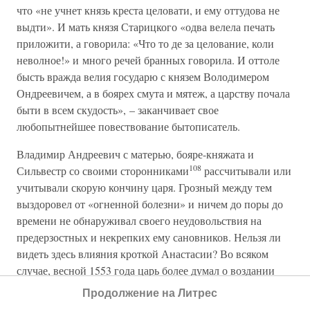
что «не учнет князь креста целовати, и ему оттудова не
выдти». И мать князя Старицкого «одва велела печать
приложити, а говорила: «Что то де за целование, коли
неволное!» и много речей бранных говорила. И оттоле
бысть вражда велия государю с князем Володимером
Ондреевичем, а в боярех смута и мятеж, а царству почала
быти в всем скудость», – заканчивает свое
любопытнейшее повествование бытописатель.
Владимир Андреевич с матерью, бояре-княжата и
108
Сильвестр со своими сторонниками
рассчитывали или
учитывали скорую кончину царя. Грозный между тем
выздоровел от «огненной болезни» и ничем до поры до
времени не обнаруживал своего неудовольствия на
предерзостных и некрепких ему сановников. Нельзя ли
видеть здесь влияния кроткой Анастасии? Во всяком
случае, весной 1553 года царь более думал о воздании
благодарности Вышнему, чем о наказании
Продолжение на Литрес
провинившимся и отмщении зазнавшимся боярам. По