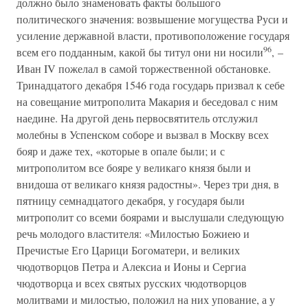
должно было знаменовать факты большого
политического значения: возвышение могущества Руси и
усиление державной власти, противоположение государя
96
всем его подданным, какой бы титул они ни носили
, –
Иван IV пожелал в самой торжественной обстановке.
Тринадцатого декабря 1546 года государь призвал к себе
на совещание митрополита Макария и беседовал с ним
наедине. На другой день первосвятитель отслужил
молебны в Успенском соборе и вызвал в Москву всех
бояр и даже тех, «которые в опале были; и с
митрополитом все бояре у великаго князя были и
внидоша от великаго князя радостны». Через три дня, в
пятницу семнадцатого декабря, у государя были
митрополит со всеми боярами и выслушали следующую
речь молодого властителя: «Милостью Божиею и
Пречистые Его Царици Богоматери, и великих
чюдотворцов Петра и Алексиа и Ионы и Сергиа
чюдотворца и всех святых русских чюдотворцов
молитвами и милостью, положил на них упование, а у