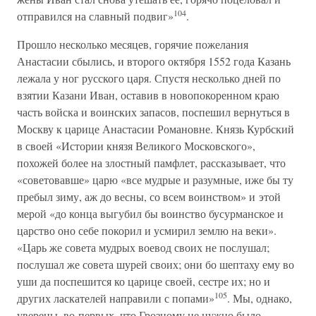
104
отправился на славный подвиг»
.
Прошло несколько месяцев, горячие пожелания
Анастасии сбылись, и второго октября 1552 года Казань
лежала у ног русского царя. Спустя несколько дней по
взятии Казани Иван, оставив в новопокоренном краю
часть войска и воинских запасов, поспешил вернуться в
Москву к царице Анастасии Романовне. Князь Курбский
в своей «Истории князя Великого Московского»,
похожей более на злостный памфлет, рассказывает, что
«советовавше» царю «все мудрые и разумные, иже бы ту
пребыл зиму, аж до весны, со всем воинством» и этой
мерой «до конца выгубил бы воинство бусурманское и
царство оно себе покорил и усмирил землю на веки».
«Царь же совета мудрых воевод своих не послушал;
послушал же совета шурей своих; они бо шептаху ему во
уши да поспешится ко царице своей, сестре их; но и
105
других ласкателей направили с попами»
. Мы, однако,
уверены, во-первых, что Грозному не нужно было