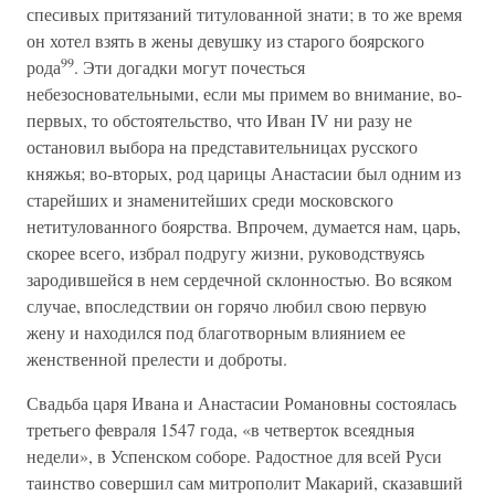
спесивых притязаний титулованной знати; в то же время
он хотел взять в жены девушку из старого боярского
99
рода
. Эти догадки могут почесться
небезосновательными, если мы примем во внимание, во-
первых, то обстоятельство, что Иван IV ни разу не
остановил выбора на представительницах русского
княжья; во-вторых, род царицы Анастасии был одним из
старейших и знаменитейших среди московского
нетитулованного боярства. Впрочем, думается нам, царь,
скорее всего, избрал подругу жизни, руководствуясь
зародившейся в нем сердечной склонностью. Во всяком
случае, впоследствии он горячо любил свою первую
жену и находился под благотворным влиянием ее
женственной прелести и доброты.
Свадьба царя Ивана и Анастасии Романовны состоялась
третьего февраля 1547 года, «в четверток всеядныя
недели», в Успенском соборе. Радостное для всей Руси
таинство совершил сам митрополит Макарий, сказавший