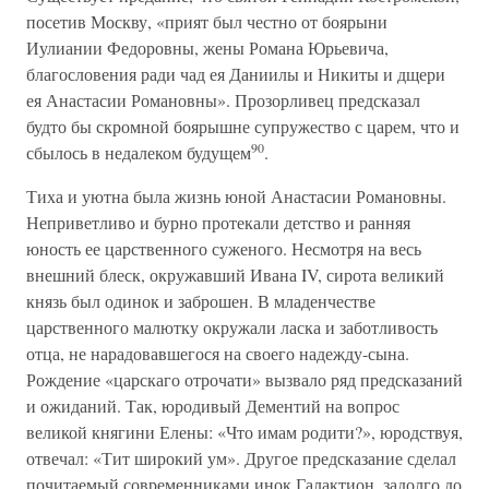
посетив Москву, «прият был честно от боярыни
Иулиании Федоровны, жены Романа Юрьевича,
благословения ради чад ея Даниилы и Никиты и дщери
ея Анастасии Романовны». Прозорливец предсказал
будто бы скромной боярышне супружество с царем, что и
90
сбылось в недалеком будущем
.
Тиха и уютна была жизнь юной Анастасии Романовны.
Неприветливо и бурно протекали детство и ранняя
юность ее царственного суженого. Несмотря на весь
внешний блеск, окружавший Ивана IV, сирота великий
князь был одинок и заброшен. В младенчестве
царственного малютку окружали ласка и заботливость
отца, не нарадовавшегося на своего надежду-сына.
Рождение «царскаго отрочати» вызвало ряд предсказаний
и ожиданий. Так, юродивый Дементий на вопрос
великой княгини Елены: «Что имам родити?», юродствуя,
отвечал: «Тит широкий ум». Другое предсказание сделал
почитаемый современниками инок Галактион, задолго до