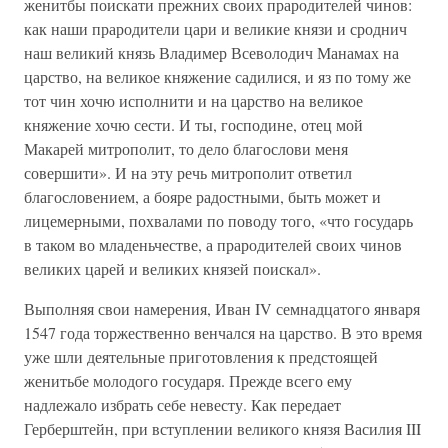
женитбы поискати прежних своих прародителей чинов:
как наши прародители цари и великие князи и сроднич
наш великий князь Владимер Всеволодич Манамах на
царство, на великое княжение садилися, и яз по тому же
тот чин хочю исполнити и на царство на великое
княжение хочю сести. И ты, господине, отец мой
Макарей митрополит, то дело благослови меня
совершити». И на эту речь митрополит ответил
благословением, а бояре радостными, быть может и
лицемерными, похвалами по поводу того, «что государь
в таком во младеньчестве, а прародителей своих чинов
великих царей и великих князей поискал».
Выполняя свои намерения, Иван IV семнадцатого января
1547 года торжественно венчался на царство. В это время
уже шли деятельные приготовления к предстоящей
женитьбе молодого государя. Прежде всего ему
надлежало избрать себе невесту. Как передает
Герберштейн, при вступлении великого князя Василия III