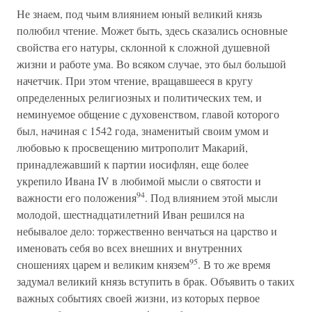
Не знаем, под чьим влиянием юный великий князь
полюбил чтение. Может быть, здесь сказались основные
свойства его натуры, склонной к сложной душевной
жизни и работе ума. Во всяком случае, это был большой
начетчик. При этом чтение, вращавшееся в кругу
определенных религиозных и политических тем, и
неминуемое общение с духовенством, главой которого
был, начиная с 1542 года, знаменитый своим умом и
любовью к просвещению митрополит Макарий,
принадлежавший к партии иосифлян, еще более
укрепило Ивана IV в любимой мысли о святости и
94
важности его положения
. Под влиянием этой мысли
молодой, шестнадцатилетний Иван решился на
небывалое дело: торжественно венчаться на царство и
именовать себя во всех внешних и внутренних
95
сношениях царем и великим князем
. В то же время
задумал великий князь вступить в брак. Объявить о таких
важных событиях своей жизни, из которых первое