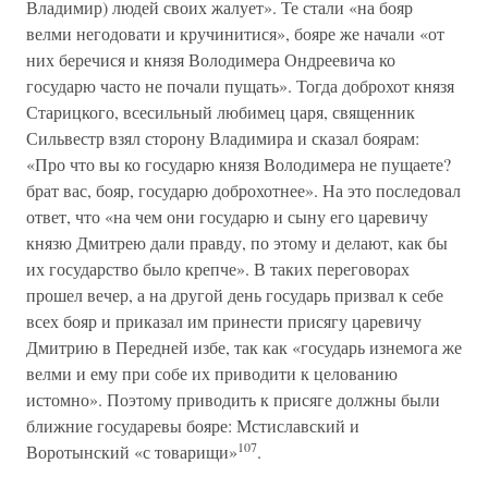
Владимир) людей своих жалует». Те стали «на бояр
велми негодовати и кручинитися», бояре же начали «от
них беречися и князя Володимера Ондреевича ко
государю часто не почали пущать». Тогда доброхот князя
Старицкого, всесильный любимец царя, священник
Сильвестр взял сторону Владимира и сказал боярам:
«Про что вы ко государю князя Володимера не пущаете?
брат вас, бояр, государю доброхотнее». На это последовал
ответ, что «на чем они государю и сыну его царевичу
князю Дмитрею дали правду, по этому и делают, как бы
их государство было крепче». В таких переговорах
прошел вечер, а на другой день государь призвал к себе
всех бояр и приказал им принести присягу царевичу
Дмитрию в Передней избе, так как «государь изнемога же
велми и ему при собе их приводити к целованию
истомно». Поэтому приводить к присяге должны были
ближние государевы бояре: Мстиславский и
107
Воротынский «с товарищи»
.