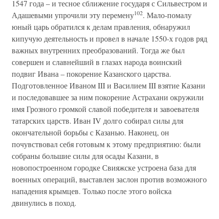
1547 года – и тесное сближение государя с Сильвестром и
102
Адашевыми упрочили эту перемену
. Мало-помалу
юный царь обратился к делам правления, обнаружил
кипучую деятельность и провел в начале 1550-х годов ряд
важных внутренних преобразований. Тогда же был
совершен и славнейший в глазах народа воинский
подвиг Ивана – покорение Казанского царства.
Подготовленное Иваном III и Василием III взятие Казани
и последовавшее за ним покорение Астрахани окружили
имя Грозного громкой славой победителя и завоевателя
татарских царств. Иван IV долго собирал силы для
окончательной борьбы с Казанью. Наконец, он
почувствовал себя готовым к этому предприятию: были
собраны большие силы для осады Казани, в
новопостроенном городке Свияжске устроена база для
военных операций, выставлен заслон против возможного
нападения крымцев. Только после этого войска
двинулись в поход.