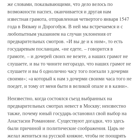
же словами, показывающими, что дело велось по
возможности наспех, оканчивается и другая нам
известная грамота, отправленная четвертого января 1547
года в Вязьму и Дорогобуж. В ней мы встречаемся и с
любопытным указанием на случаи уклонения от
предварительных смотров. «И вы де и к ним», то есть
государевым посланцам, «не едете, – говорится в
грамоте, – и дочерей своих не везете, а наших грамот не
слушаете, и вы то чините негораздо, что наших грамот не
слушаете и вы б однолично часу того поехали з дочерми
своими»; «а который к нам з дочерми своими часа того не
поедет, и тому от меня быти в великой опале и в казни».
Неизвестно, когда состоялся съезд выбранных на
предварительных смотрах невест в Москву; неизвестно
также, почему юный государь остановил свой выбор на
Анастасии Романовне. Существуют догадки, что здесь
были причиной и политические соображения. Царь не
желал жениться на русской княжне, чтобы не поощрять