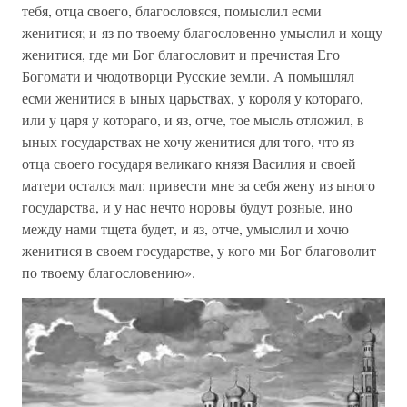
тебя, отца своего, благословяся, помыслил есми
женитися; и яз по твоему благословенно умыслил и хощу
женитися, где ми Бог благословит и пречистая Его
Богомати и чюдотворци Русские земли. А помышлял
есми женитися в ыных царьствах, у короля у котораго,
или у царя у котораго, и яз, отче, тое мысль отложил, в
ыных государствах не хочу женитися для того, что яз
отца своего государя великаго князя Василия и своей
матери остался мал: привести мне за себя жену из ыного
государства, и у нас нечто норовы будут розные, ино
между нами тщета будет, и яз, отче, умыслил и хочю
женитися в своем государстве, у кого ми Бог благоволит
по твоему благословению».