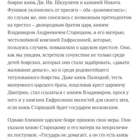
боярин князь Дм. Ив. Шкурлятев и казначей Никита
Фуников уклонились от присяги – оба «разнемоглись»;
по слухам же, они сносились с возможным претендентом
на престол – двоюродным братом царя, князем
Владимиром Андреевичем Старицким, и его матерью,
честолюбивой княгиней Евфросинией, которые,
пользуясь случаем, помышляли о царском престоле. Они,
как мы увидим, встретили сочувствие не только среди
детей боярских, которых они стали задабривать, «давати
жалование деньги», но и среди родовитейшего
титулованного боярства. Даже князь Палецкий, тесть
малоумного царского брата, поцеловав крест царевичу
Дмитрию, стал ссылаться с князем Владимиром, прося у
него и у княгини Евфросинии милостей для своего зятя,
если князь Старицкий будет государем московским.
Однако ближние царские бояре приняли свои меры. Они
указали князю Старицкому и его матери на неприличие
их поступков: «Государь не домагает, а он (то есть князь