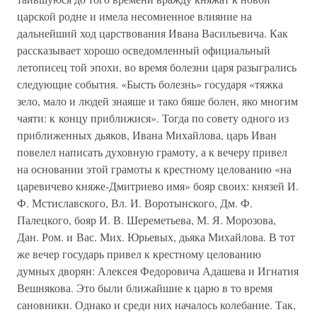
царской родне и имела несомненное влияние на
дальнейший ход царствования Ивана Васильевича. Как
рассказывает хорошо осведомленный официальный
летописец той эпохи, во время болезни царя разыгрались
следующие события. «Бысть болезнь» государя «тяжка
зело, мало и людей знаяше и тако бяше болен, яко многим
чаяти: к концу приближися». Тогда по совету одного из
приближенных дьяков, Ивана Михайлова, царь Иван
повелел написать духовную грамоту, а к вечеру привел
на основании этой грамоты к крестному целованию «на
царевичево княже-Дмитриево имя» бояр своих: князей И.
Ф. Мстиславского, Вл. И. Воротынского, Дм. Ф.
Палецкого, бояр И. В. Шереметьева, М. Я. Морозова,
Дан. Ром. и Вас. Мих. Юрьевых, дьяка Михайлова. В тот
же вечер государь привел к крестному целованию
думных дворян: Алексея Федоровича Адашева и Игнатия
Вешнякова. Это были ближайшие к царю в то время
сановники. Однако и среди них началось колебание. Так,