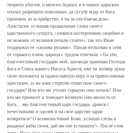
творити убогим, и многих бедных и в наших царьских
опалах разрешати повелеваю, да сугубу мзду от Бога
приимем, аз за храбрство, а ты за сия благая дела».
Анастасия, услышав прощальные слова своего
царственного супруга, «уязвися нестерпимою скорбию и
не можаше от великия печали стояти», так что Иван
поддержал ее «своима руками». Придя несколько в себя
от горького плача, царица с трудом отвечала: «Ты убо,
благочестивый государю мой, заповеди храниши Господа
Бога и Спаса нашего Иисуса Христа, еже ти хотящу душу
свою положити за православную веру и за православныя
христиане, аз же како стерплю отшествие своего
государя? Или кто ми утолит горькую сию печаль? Или
кто ми принесет и поведает великую сию милость от
Бога… яко благочестивый царь государь. дрався с
нечестивыми и одолев и на свое царство здрав
возвратися? О всемилостивый Боже, услыши слезы и
рыдание рабы своея, дай ми сие услышати!». После слов
жены Иван стал снова утешать ее, горячо поцеловал и