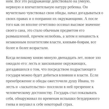
ним. Все это раздражающе действовало на умную,
нервную и впечатлительную натуру ребенка. Он
мучительно чувствовал свои обиды, начал догадываться о
своих правах и о попрании их окружающими. А после
того как он вполне отчетливо осознал высокое значение
своего сана, это стало обычным предметом его
размышлений, причем нелюбовь, а затем и ненависть к
незаконным похитителям власти, князьям-боярам, все
более и более возрастали.
Когда великому князю минуло двенадцать лет, новое зло
ожидало его: лесть и заискивание окружающих,
догадавшихся о том, что посредством подрастающего
государя можно будет добиться влияния и власти. Если
пренебрежение и обиды ожесточили душу Ивана, то
лесть и «ласкательство» поселили в ней презрение к
человеческому достоинству. Государь стал показывать
себя, обнаруживал по временам вспышки безудержного
гнева и внушил к себе некоторый страх.