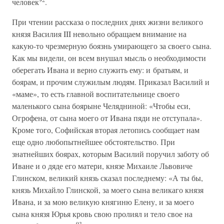
человек
.
При чтении рассказа о последних днях жизни великого
князя Василия III невольно обращаем внимание на
какую-то чрезмерную боязнь умирающего за своего сына.
Как мы видели, он всем внушал мысль о необходимости
оберегать Ивана и верно служить ему: и братьям, и
боярам, и прочим служилым людям. Приказал Василий и
«маме», то есть главной воспитательнице своего
маленького сына боярыне Челядниной: «Чтобы еси,
Огрофена, от сына моего от Ивана пяди не отступала».
Кроме того, Софийская вторая летопись сообщает нам
еще одно любопытнейшее обстоятельство. При
знатнейших боярах, которым Василий поручил заботу об
Иване и о дяде его матери, князе Михаиле Львовиче
Глинском, великий князь сказал последнему: «А ты бы,
князь Михайло Глинской, за моего сына великаго князя
Ивана, и за мою великую княгиню Елену, и за моего
сына князя Юрья кровь свою пролиял и тело свое на
93