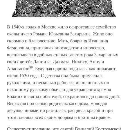
В 1540-х годах в Москве жило осиротевшее семейство
окольничего Романа Юрьевича Захарьина. Жило оно
скромно и благочестиво. Мать, боярыня Иулиания
Федоровна, принявшая впоследствии иночество,
воспитывала в добрых старых заветах рода Захарьиных
своих детей: Даниила, Далмата, Никиту, Анну и
89
Анастасию
. Будущая царица родилась, как полагают,
около 1530 года. С детства она была приучена к
рукоделиям, и несколько работ ее, исполненных по
исконному русскому обычаю для украшения храмов
Божиих и святых обителей, сохранилось до наших дней.
Вырастая под сенью родительского дома, молодая
девушка незаметно развилась, расцвела красой и при
этом пленяла всех своим добрым и кротким нравом.
Существует предание, что святой Геннадий Костромской,