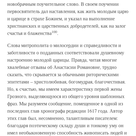
новобрачным поучительное слово. В своем поучении
первосвятитель дал наставления, как жить молодым царю
и царице в страхе Божием, и указал на выполнение
христианских и царственных добродетелей, как на залог
100
счастья и блаженства
.
Слова митрополита о милосердии и справедливости и
заботливости о подданных соответствовали душевному
настроению молодой царицы. Правда, читая многие
хвалебные отзывы об Анастасии Романовне, трудно
сказать, что скрывается за обычными риторическими
эпитетами – христолюбивая, богомудрая, благочестивая.
Но, к счастью, мы имеем характеристику первой жены
Грозного, выделяющуюся из общего уровня шаблонных
фраз. Мы разумеем сообщение, помещенное в одной из
последних глав хронографа редакции 1617 года. Автор
этих глав был, несомненно, талантливым писателем:
благодаря поэтическому складу души и тонкому уму он
имел необыкновенную способность живописать людей и