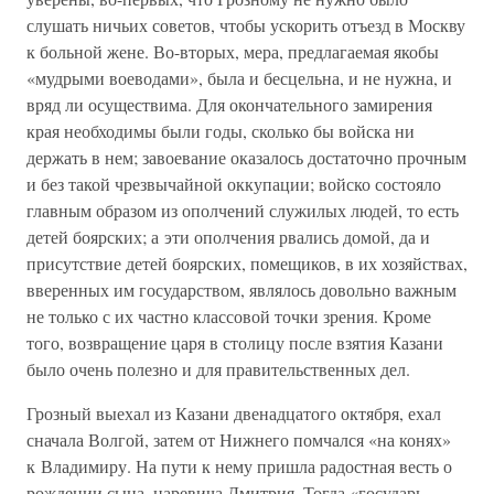
слушать ничьих советов, чтобы ускорить отъезд в Москву
к больной жене. Во-вторых, мера, предлагаемая якобы
«мудрыми воеводами», была и бесцельна, и не нужна, и
вряд ли осуществима. Для окончательного замирения
края необходимы были годы, сколько бы войска ни
держать в нем; завоевание оказалось достаточно прочным
и без такой чрезвычайной оккупации; войско состояло
главным образом из ополчений служилых людей, то есть
детей боярских; а эти ополчения рвались домой, да и
присутствие детей боярских, помещиков, в их хозяйствах,
вверенных им государством, являлось довольно важным
не только с их частно классовой точки зрения. Кроме
того, возвращение царя в столицу после взятия Казани
было очень полезно и для правительственных дел.
Грозный выехал из Казани двенадцатого октября, ехал
сначала Волгой, затем от Нижнего помчался «на конях»
к Владимиру. На пути к нему пришла радостная весть о
рождении сына, царевича Дмитрия. Тогда «государь