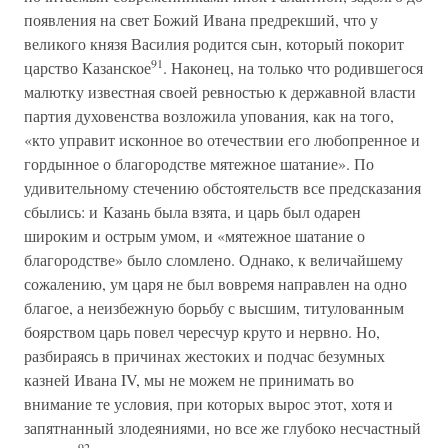
появления на свет Божий Ивана предрекший, что у
великого князя Василия родится сын, который покорит
91
царство Казанское
. Наконец, на только что родившегося
малютку известная своей ревностью к державной власти
партия духовенства возложила упования, как на того,
«кто управит исконное во отечествии его любопренное и
гордынное о благородстве мятежное шатание». По
удивительному стечению обстоятельств все предсказания
сбылись: и Казань была взята, и царь был одарен
широким и острым умом, и «мятежное шатание о
благородстве» было сломлено. Однако, к величайшему
сожалению, ум царя не был вовремя направлен на одно
благое, а неизбежную борьбу с высшим, титулованным
боярством царь повел чересчур круто и нервно. Но,
разбираясь в причинах жестоких и подчас безумных
казней Ивана IV, мы не можем не принимать во
внимание те условия, при которых вырос этот, хотя и
запятнанный злодеяниями, но все же глубоко несчастный
92