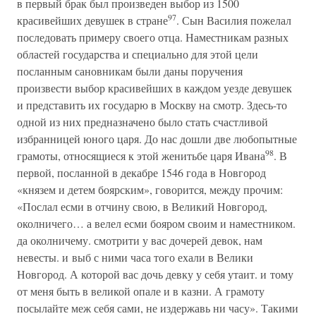
в первый брак был произведен выбор из 1500
97
красивейших девушек в стране
. Сын Василия пожелал
последовать примеру своего отца. Наместникам разных
областей государства и специально для этой цели
посланным сановникам были даны поручения
произвести выбор красивейших в каждом уезде девушек
и представить их государю в Москву на смотр. Здесь-то
одной из них предназначено было стать счастливой
избранницей юного царя. До нас дошли две любопытные
98
грамоты, относящиеся к этой женитьбе царя Ивана
. В
первой, посланной в декабре 1546 года в Новгород
«князем и детем боярским», говорится, между прочим:
«Послал есми в отчину свою, в Великий Новгород,
околничего… а велел есми бояром своим и наместником.
да околничему. смотрити у вас дочерей девок, нам
невесты. и выб с ними часа того ехали в Велики
Новгород. А которой вас дочь девку у себя утаит. и тому
от меня быть в великой опале и в казни. А грамоту
посылайте меж себя сами, не издержавь ни часу». Такими