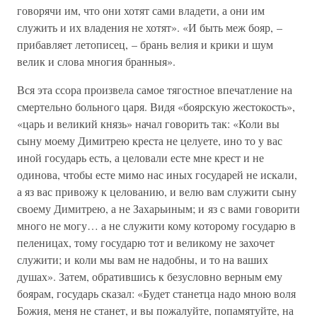
говорячи им, что они хотят сами владети, а они им
служить и их владения не хотят». «И быть меж бояр, –
прибавляет летописец, – брань велия и крики и шум
велик и слова многия бранныя».
Вся эта ссора произвела самое тягостное впечатление на
смертельно больного царя. Видя «боярскую жестокость»,
«царь и великий князь» начал говорить так: «Коли вы
сыну моему Димитрею креста не целуете, ино то у вас
иной государь есть, а целовали есте мне крест и не
одинова, чтобы есте мимо нас иных государей не искали,
а яз вас привожу к целованию, и велю вам служити сыну
своему Димитрею, а не Захарьиным; и яз с вами говорити
много не могу… а не служити кому которому государю в
пеленицах, тому государю тот и великому не захочет
служити; и коли мы вам не надобны, и то на ваших
душах». Затем, обратившись к безусловно верным ему
боярам, государь сказал: «Будет станетца надо мною воля
Божия, меня не станет, и вы пожалуйте, попамятуйте, на