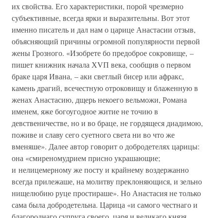
их свойства. Его характеристики, порой чрезмерно
субъективные, всегда ярки и выразительны. Вот этот
именно писатель и дал нам о царице Анастасии отзыв,
объясняющий причины огромной популярности первой
жены Грозного. «Изобрете бо предоброе сокровище, –
пишет книжник начала ХVП века, сообщив о первом
браке царя Ивана, – аки светлый бисер или афракс,
камень драгий, всечестную отроковищу и блаженную в
женах Анастасию, дщерь некоего вельможи, Романа
именем, яже богоугодное житие не точию в
девственичестве, но и во браце, не гордящеся диадимою,
поживе и славу сего суетного света ни во что же
вменяше». Далее автор говорит о добродетелях царицы:
она «смиреномудрием присно украшающие;
и нелицемерному же посту и крайнему воздержанно
всегда прилежаше, на молитву преклоняющися, и зельно
нищелюбию руце простираше». Но Анастасия не только
сама была добродетельна. Царица «и самого честнаго и
благороднаго супруга своего, царя и великаго князя