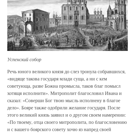
Успенский собор
Речь юного великого князя до слез тронула собравшихся,
«видяще такова государя млади суща, а ни с кем
советующа, разве Божиа промысла, таков благ помысл
хотящя исполнити». Митрополит благословил Ивана и
сказал: «Соверши Бог твою мысль исполнену в благое
дело». Бояре также одобрили желание государя. После
этого великий князь заявил и о другом своем намерении:
«По твоему, отца своего митрополита, по благословению
и с вашего боярского совету хочю яз напред своей