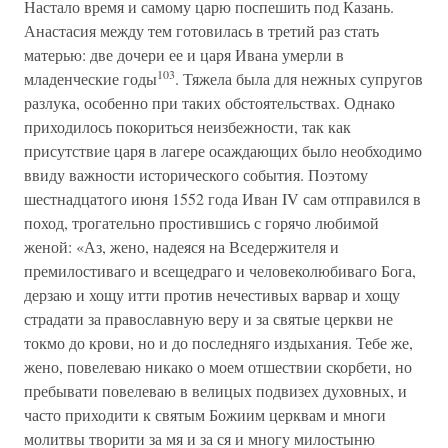
Настало время и самому царю поспешить под Казань.
Анастасия между тем готовилась в третий раз стать
матерью: две дочери ее и царя Ивана умерли в
103
младенческие годы
. Тяжела была для нежных супругов
разлука, особенно при таких обстоятельствах. Однако
приходилось покориться неизбежности, так как
присутствие царя в лагере осаждающих было необходимо
ввиду важности исторического события. Поэтому
шестнадцатого июня 1552 года Иван IV сам отправился в
поход, трогательно простившись с горячо любимой
женой: «Аз, жено, надеяся на Вседержителя и
премилостиваго и всещедраго и человеколюбиваго Бога,
дерзаю и хощу итти против нечестивых варвар и хощу
страдати за православную веру и за святые церкви не
токмо до крови, но и до последняго издыхания. Тебе же,
жено, повелеваю никако о моем отшествии скорбети, но
пребывати повелеваю в велицых подвизех духовных, и
часто приходити к святым Божиим церквам и многи
молитвы творити за мя и за ся и многу милостыню