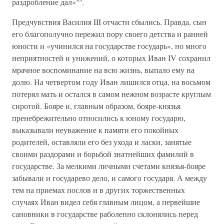
раздробление дал»
.
Предчувствия Василия III отчасти сбылись. Правда, сын
его благополучно пережил пору своего детства и ранней
юности и «учинился на государстве государь», но много
неприятностей и унижений, о которых Иван IV сохранил
мрачное воспоминание на всю жизнь, выпало ему на
долю. На четвертом году Иван лишился отца, на восьмом
потерял мать и остался в самом нежном возрасте круглым
сиротой. Бояре и, главным образом, бояре-князья
пренебрежительно относились к юному государю,
выказывали неуважение к памяти его покойных
родителей, оставляли его без ухода и ласки, занятые
своими раздорами и борьбой знатнейших фамилий в
государстве. За мелкими личными счетами князья-бояре
забывали и государево дело, и самого государя. А между
тем на приемах послов и в других торжественных
случаях Иван видел себя главным лицом, а первейшие
сановники в государстве раболепно склонялись перед