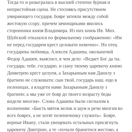
Тогда-то и разыгралась в высшей степени бурная и
непристойная сцена. Не стесняясь присутствием
умирающего государя, бояре затеяли между собой
жестокую ссору, причем зачинщиками явились
сторонники князя Владимира. Из них князь Ив. Мих.
Шуйский отказался по формальному соображению: «Им
не перед государем крест целовати немочно». Но отец
государева любимца, Алексея Адашева, окольничий
Федор Адашев, выяснил, в чем дело: «Ведает Бог да ты,
государь: тебе, государю, и сыну твоему царевичу князю
Димитрею крест целуем, а Захарьиным нам Данилу з
братиею не служивати; сын твой, государь наш, ещо в
пеленицах, а владети нами Захарьиным Данилу з
братиею; а мы уже от бояр до твоего возрасту беды
видели многия». Слова Адашева были сигналом к
волнениям: «Бысть мятеж велик и шум и речи многия во
всех боярех, а не хотят пеленичнику служить». Бояре,
верные Ивану, стали увещевать остальных присягнуть
царевичу Дмитрию, а те «почали бранитися жестоко, а