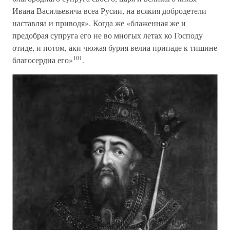
Ивана Васильевича всеа Русии, на всякия добродетели
наставляа и приводя». Когда же «блаженная же и
предобрая супруга его не во многых летах ко Господу
отиде, и потом, аки чюжая бурия велиа припаде к тишине
101
благосердиа его»
.