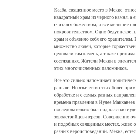
Кааба, священное место в Мекке, отно
квадратный храм из черного камня, а 
считался божеством, и все меньшие п
покровительством. Одно бедуинское пл
храм и объявило себя его хранителем.
множество людей, которые торжествен
целовали сам камень, а также принима
состязаниях. Жители Мекки в значител
этих многочисленных паломников.
Все это сильно напоминает политичес
раньше. Но язычество этих более при
обработке и с самых разных направлен
времена правления в Иудее Маккавеев
последовательно был под властью иуде
зороастрийцев-персов. Совершенно оч
и подобных священных местах, живо о
разных вероисповеданий. Мекка, естес