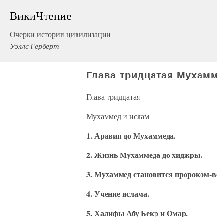
ВикиЧтение
Очерки истории цивилизации
Уэллс Герберт
Глава тридцатая Мухам
Глава тридцатая
Мухаммед и ислам
1. Аравия до Мухаммеда.
2. Жизнь Мухаммеда до хиджры.
3. Мухаммед становится пророком-в
4. Учение ислама.
5. Халифы Абу Бекр и Омар.