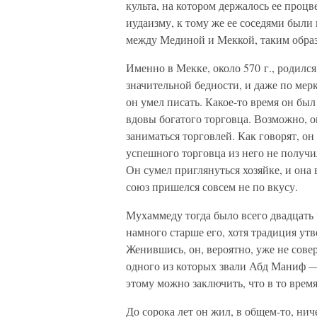
культа, на котором держалось ее процв
иудаизму, к тому же ее соседями были
между Мединой и Меккой, таким обра
Именно в Мекке, около 570 г., родилс
значительной бедности, и даже по мер
он умел писать. Какое-то время он бы
вдовы богатого торговца. Возможно, о
заниматься торговлей. Как говорят, о
успешного торговца из него не получил
Он сумел приглянуться хозяйке, и она в
союз пришелся совсем не по вкусу.
Мухаммеду тогда было всего двадцать 
намного старше его, хотя традиция утв
Женившись, он, вероятно, уже не сове
одного из которых звали Абд Маниф —
этому можно заключить, что в то вре
До сорока лет он жил, в общем-то, н