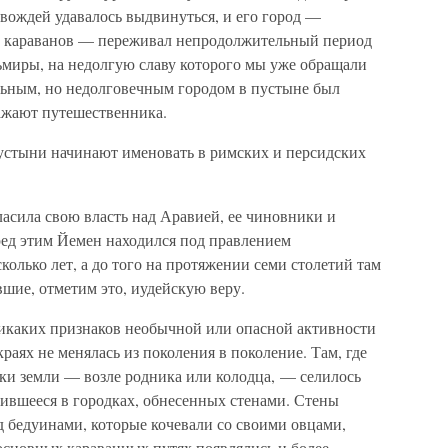
 вождей удавалось выдвинуться, и его город —
х караванов — переживал непродолжительный период
ьмиры, на недолгую славу которого мы уже обращали
льным, но недолговечным городом в пустыне был
ажают путешественника.
устыни начинают именовать в римских и персидских
ласила свою власть над Аравией, ее чиновники и
ед этим Йемен находился под правлением
колько лет, а до того на протяжении семи столетий там
шие, отметим это, иудейскую веру.
о никаких признаков необычной или опасной активности
раях не менялась из поколения в поколение. Там, где
ки земли — возле родника или колодца, — селилось
тившееся в городках, обнесенных стенами. Стены
д бедуинами, которые кочевали со своими овцами,
основных караванных путях появлялись и более