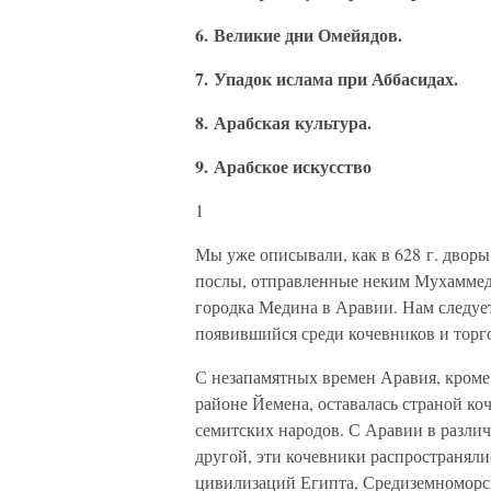
6. Великие дни Омейядов.
7. Упадок ислама при Аббасидах.
8. Арабская культура.
9. Арабское искусство
1
Мы уже описывали, как в 628 г. дворы
послы, отправленные неким Мухаммедо
городка Медина в Аравии. Нам следует 
появившийся среди кочевников и торг
С незапамятных времен Аравия, кроме
районе Йемена, оставалась страной к
семитских народов. С Аравии в различ
другой, эти кочевники распространялис
цивилизаций Египта, Средиземноморс