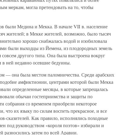
ым меркам, могла претендовать на то, чтобы
в были Медина и Мекка. В начале VII в. население
ч жителей; в Мекке жителей, возможно, было тысяч
авнительно хорошо снабжалась водой и изобиловала
ями были выходцы из Йемена, из плодородных земель
 совсем другого типа. Она была выстроена вокруг
и в ней недавно осевшие бедуины.
ом — она была местом паломничества. Среди арабских
 подобие амфиктионии, центрами которой были Мекка
овали определенные месяцы, в которые запрещалась
ствовали обычаи гостеприимства и защиты по
и собрания со временем приобрели некоторое
, что их языку по силам воспеть прекрасное, и все
цов-сказителей. Как правило, исполнялись походные
ен под руководством «короля поэтов» избирали и
й разносились затем по всей Аравии.