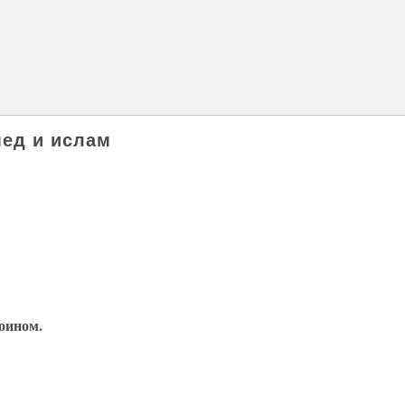
мед и ислам
оином.