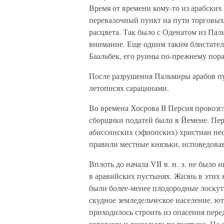
Время от времени кому-то из арабских
перевалочный пункт на пути торговы
расцвета. Так было с Оденатом из Пал
внимание. Еще одним таким блистате
Баальбек, его руины по-прежнему пор
После разрушения Пальмиры арабов п
летописях сарацинами.
Во времена Хосрова II Персия провозг
сборщики податей были в Йемене. Пер
абиссинских (эфиопских) христиан нес
правили местные князьки, исповедовав
Вплоть до начала VII в. н. э. не был
в аравийских пустынях. Жизнь в этих к
были более-менее плодородные лоскут
скудное земледельческое население, ю
приходилось строить из опасения пере
коровами и лошадьми по пустыне. На 