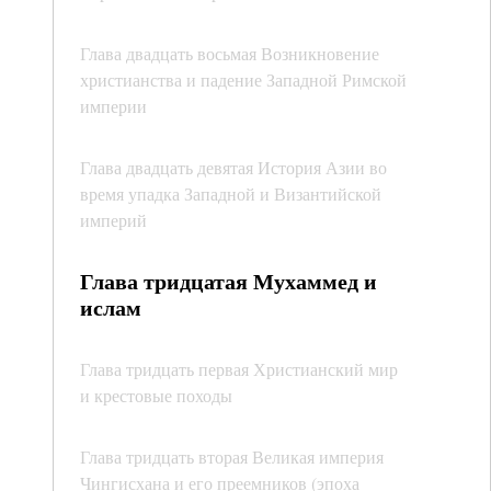
Глава двадцать восьмая Возникновение
христианства и падение Западной Римской
империи
Глава двадцать девятая История Азии во
время упадка Западной и Византийской
империй
Глава тридцатая Мухаммед и
ислам
Глава тридцать первая Христианский мир
и крестовые походы
Глава тридцать вторая Великая империя
Чингисхана и его преемников (эпоха