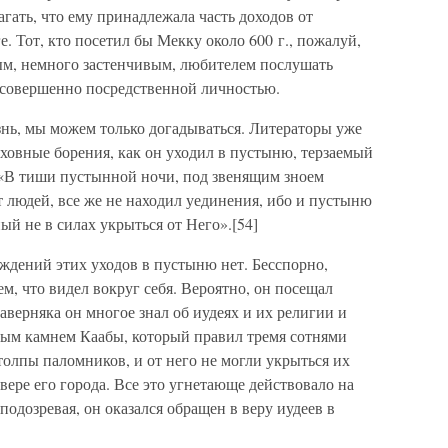
гать, что ему принадлежала часть доходов от
е. Тот, кто посетил бы Мекку около 600 г., пожалуй,
ым, немного застенчивым, любителем послушать
 совершенно посредственной личностью.
знь, мы можем только догадываться. Литераторы уже
уховные борения, как он уходил в пустыню, терзаемый
«В тиши пустынной ночи, под звенящим зноем
 людей, все же не находил уединения, ибо и пустыню
ый не в силах укрыться от Него».[54]
рждений этих уходов в пустыню нет. Бесспорно,
м, что видел вокруг себя. Вероятно, он посещал
верняка он многое знал об иудеях и их религии и
ным камнем Каабы, который правил тремя сотнями
олпы паломников, и от него не могли укрыться их
вере его города. Все это угнетающе действовало на
 подозревая, он оказался обращен в веру иудеев в