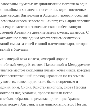
 завоеваны шумеры: их цивилизацию поглотила одна
-финикийцы и хананеяне поселились вдоль восточных
тские народы Вавилонии и Ассирии переняли оседлый
к семиты-гиксосы завоевали Египет; как Сирия перешла
 как евреи частично завоевали свою «обетованную
восточной Аравии на древние земли южных шумеров. С
акомит нас с еще одним ответвлением семитских
еваний имела за своей спиной племенное ядро, которое
оеваний в будущем.
ых империй века железа, империй дорог и
н, вбитый между Египтом, Палестиной и Междуречьем
авалась местом скопления племен кочевников, которые
а беспрепятственный проход караванов по их землям.
у кого-то, такое подчинение было непрочным и
едония, Рим, Сирия, Константинополь, снова Персия
контроля над Аравией, провозглашали некое
аяне была образована римская провинция Аравия,
емли вокруг Хаурана, и тянувшаяся вплоть до Петры.