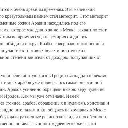
сится к очень древним временам. Это маленький
его краеугольным камнем стал метеорит. Этот метеорит
леменные божки Аравии находились под его
емя, которое уже давно жило в Мекке, захватило этот
 К ним во время месяца перемирия сходилось
но обходили вокруг Каабы, совершали поклонение и
ли участие в торговых делах и поэтических
ьной степени зависели от доходов, поступавших от
кую и религиозную жизнь Греции пятнадцатью веками
митивных арабов уже подверглось самой энергичной
ий. Арабов усиленно обращали в свою веру иудеи во
 и Иродов. Как мы уже отмечали, Йемен
ев (точнее, арабов, обращенных в иудаизм), христиан и
евидно, что паломники, общаясь на ярмарках в Мекке
бсуждали различные религиозные идеи и особенности
твенно, оставалась оплотом древнего языческого