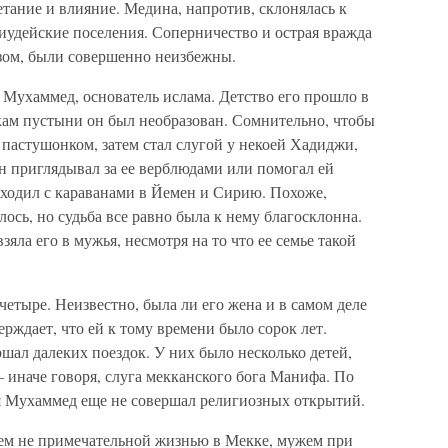
етание и влияние. Медина, напротив, склонялась к
 иудейские поселения. Соперничество и острая вражда
зом, были совершенно неизбежны.
я Мухаммед, основатель ислама. Детство его прошло в
кам пустыни он был необразован. Сомнительно, чтобы
л пастушонком, затем стал слугой у некоей Хадиджи,
н приглядывал за ее верблюдами или помогал ей
н ходил с караванами в Йемен и Сирию. Похоже,
ось, но судьба все равно была к нему благосклонна.
зяла его в мужья, несмотря на то что ее семье такой
четыре. Неизвестно, была ли его жена и в самом деле
ерждает, что ей к тому времени было сорок лет.
ршал далеких поездок. У них было несколько детей,
 иначе говоря, слуга мекканского бога Манифа. По
мя Мухаммед еще не совершал религиозных открытий.
ичем не примечательной жизнью в Мекке, мужем при