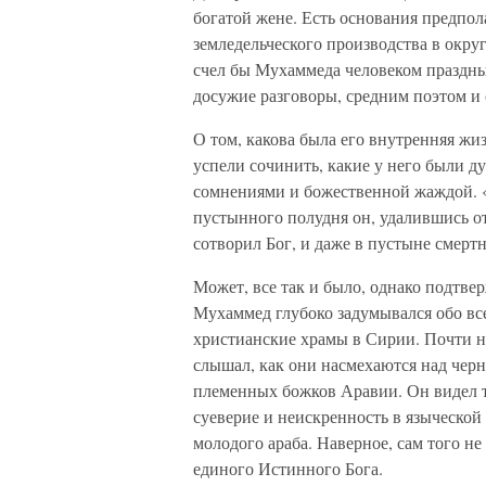
богатой жене. Есть основания предпола
земледельческого производства в округ
счел бы Мухаммеда человеком праздн
досужие разговоры, средним поэтом и
О том, какова была его внутренняя жи
успели сочинить, какие у него были д
сомнениями и божественной жаждой. 
пустынного полудня он, удалившись от
сотворил Бог, и даже в пустыне смертн
Может, все так и было, однако подтве
Мухаммед глубоко задумывался обо все
христианские храмы в Сирии. Почти на
слышал, как они насмехаются над чер
племенных божков Аравии. Он видел т
суеверие и неискренность в языческой 
молодого араба. Наверное, сам того не
единого Истинного Бога.