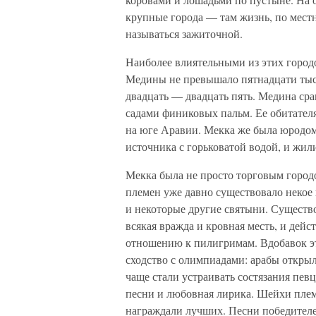
крупные города — там жизнь, по местн
называться зажиточной.
Наиболее влиятельными из этих городо
Медины не превышало пятнадцати тыся
двадцать — двадцать пять. Медина ср
садами финиковых пальм. Ее обитател
на юге Аравии. Мекка же была юродом
источника с горьковатой водой, и жил
Мекка была не просто торговым город
племен уже давно существовало некое
и некоторые другие святыни. Существ
всякая вражда и кровная месть, и дей
отношению к пилигримам. Вдобавок эт
сходство с олимпиадами: арабы открыли
чаще стали устраивать состязания пев
песни и любовная лирика. Шейхи плем
награждали лучших. Песни победителе