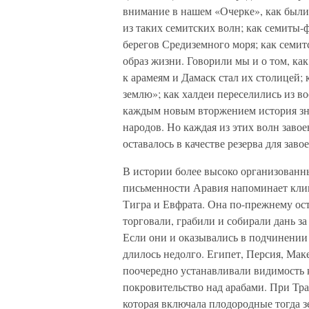
внимание в нашем «Очерке», как были
из таких семитских волн; как семиты
берегов Средиземного моря; как семи
образ жизни. Говорили мы и о том, ка
к арамеям и Дамаск стал их столицей;
землю»; как халдеи переселились из 
каждым новым вторжением история зн
народов. Но каждая из этих волн заво
оставалось в качестве резерва для зав
В истории более высоко организованн
письменности Аравия напоминает кли
Тигра и Евфрата. Она по-прежнему ост
торговали, грабили и собирали дань з
Если они и оказывались в подчинении 
длилось недолго. Египет, Персия, Мак
поочередно устанавливали видимость 
покровительство над арабами. При Тр
которая включала плодородные тогда з