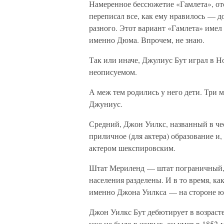
Намеренное бессюжетие «Гамлета», отс
переписал все, как ему нравилось — д
разного. Этот вариант «Гамлета» имел
именно Дюма. Впрочем, не знаю.
Так или иначе, Джулиус Бут играл в Н
неописуемом.
А меж тем родились у него дети. Три 
Джуниус.
Средний, Джон Уилкс, названный в че
приличное (для актера) образование и, 
актером шекспировским.
Штат Мериленд — штат пограничный, 
населения разделены. И в то время, ка
именно Джона Уилкса — на стороне ю
Джон Уилкс Бут дебютирует в возрасте
уже не было в живых, он умер в 1852-