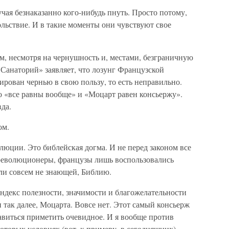
учая безнаказанно кого-нибудь пнуть. Просто потому,
льствие. И в такие моменты они чувствуют свое
м, несмотря на чернушность и, местами, безграничную
Санаторий» заявляет, что лозунг Французской
рован чернью в свою пользу, то есть неправильно.
но «все равны вообще» и «Моцарт равен консьержу».
да.
ом.
люции. Это библейская догма. И не перед законом все
е революционеры, французы лишь воспользовались
ли совсем не знающей, Библию.
 индекс полезности, значимости и благожелательности
 так далее, Моцарта. Вовсе нет. Этот самый консьерж
равиться приметить очевидное. И я вообще против
оторых условиях (вот, к примеру, в сегодняшних)