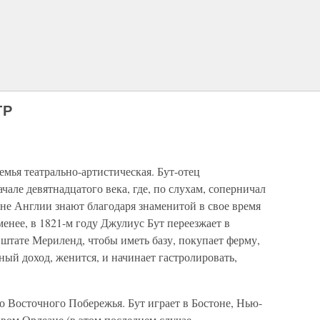
ТР
емья театрально-артистическая. Бут-отец
чале девятнадцатого века, где, по слухам, соперничал
не Англии знают благодаря знаменитой в свое время
менее, в 1821-м году Джулиус Бут переезжает в
 штате Мериленд, чтобы иметь базу, покупает ферму,
ный доход, женится, и начинает гастролировать,
 Восточного Побережья. Бут играет в Бостоне, Нью-
вом Орлеане (в этом последнем случае