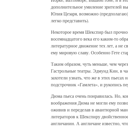
дополнительное умиление зрителей вы
Юлия Цезаря, возможно (предполагаю) 
легко представить).
Некоторое время Шекспир был прочно за
восемнадцатого века его каким-то обр
литературное движение тех лет, а не с
ему мировую славу. Особенно Гете ста
Таким образом, чуть меньше, чем чере
Гастрольные театры. Эдмунд Кин, в ч
захотели узнать, что же в этих пьесах 
подстрочник «Гамлета», и рукопись пе
Дюма пьеса очень понравилась. Но, ко
воображения Дюма не могли ему позвол
оживив и переделав в авантюрной ман
литераторов к Шекспиру двойственное.
англичанин. А англичане известно, что