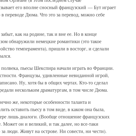
зывает его вполне сносный французский — Бут играет
в переводе Дюма. Что это за перевод, можно себе
быт, как на родине, так и вне ее. Но в конце
азом обнаружили немецкие романтики (это такое
войство темперамента), пришли в восторг, и сделали
рался.
з полвека, пьесы Шекспира начали играть во Франции.
астности. Французы, удивленные невиданной игрой,
написано. Ну, хотя бы в общих чертах. Кто-то сделал
редали нескольким драматургам, в том числе Дюма.
нечно же, некоторые особенности таланта и
ить оставить пьесу в том виде, в каком она была,
ере лишь диалоги. (Вообще отношение французских
 Может он и великий, и так далее, но все-таки
 за люди. Живут на острове. Ни совести, ни чести).