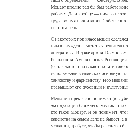
Моцарт вполне рад бы был работе кон
работах. Да и вообще — ничего плохог
труда во имя пропитания. Собственно 
не о том речь.
С некоторых пор класс мещан сделался
ним вынуждены считаться решительно 
литераторы. И даже армия. Во многом,
Революция. Американская Революция б
(ее так часто и называют, кстати гов
использовали мещан, как основную, гл
ханжеству и фарисейству. Ибо мещани
превышают его духовный и культурны
Мещанин прекрасно понимает (в глубин
эксплуатации ближнего, жесток, и так
кто такой Моцарт. И он понимает, что
равенства на самом деле не бывает, а в
мещанин, требует, чтобы равенство бы