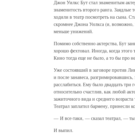
Джон Уилкс Бут стал знаменитым акте
знаменитость второго ранга. Заядлые
ходили в театр посмотреть на сына. 
скромнее Джона Уилкса (и, возможно, 
меньше унижений.
Помимо собственно актерства, Бут за
хорошо фехтовал. Иногда, когда этого 
Кино тогда еще не было, а то бы про н
Уже состоявший в заговоре против Ли
и после занавеса, разгримировавшись, 
расслабиться. Ему было двадцать три 
относительно счастлив, как любой акт
зажиточного вида и среднего возраста 
Театрал заплатил бармену, принесли к
— И все-таки, — сказал театрал, — ты 
И выпил.