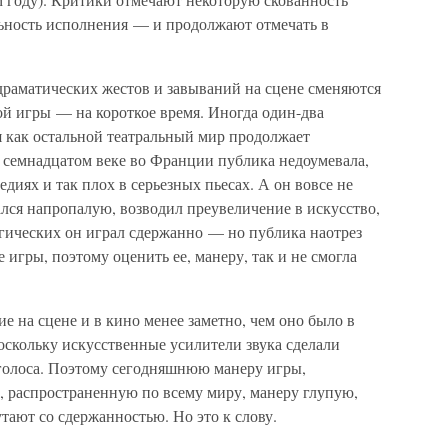
ьность исполнения — и продолжают отмечать в
драматических жестов и завываний на сцене сменяются
ой игры — на короткое время. Иногда один-два
я как остальной театральный мир продолжает
в семнадцатом веке во Франции публика недоумевала,
едиях и так плох в серьезных пьесах. А он вовсе не
лся напропалую, возводил преувеличение в искусство,
агических он играл сдержанно — но публика наотрез
 игры, поэтому оценить ее, манеру, так и не смогла
е на сцене и в кино менее заметно, чем оно было в
оскольку искусственные усилители звука сделали
голоса. Поэтому сегодняшнюю манеру игры,
 распространенную по всему миру, манеру глупую,
тают со сдержанностью. Но это к слову.