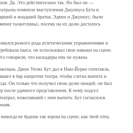
ром. Да. Это действительно так. Но был он —
 театралы помнили выступления Джулиуса Бута и
Старший и младший братья, Эдвин и Джуниус, были
менее талантливы), посему на их долю досталось
нимался разного рода атлетическими упражнениями и
требовала пьеса, он использовал свои навыки на сцене.
его говорили, что каскадеры ему не нужны.
нкольна, Джон Уилкс Бут дал в Нью-Йорке спектакль,
зашел в бар напротив театра, чтобы слегка выпить и
года. Он только что получил свою долю оваций, он был
ер после удачного представления. К нему подсел
театрал, пожелавший с ним выпить. Бут согласился.
оньяк.
никогда не будешь так хорош на сцене, как твой отец.