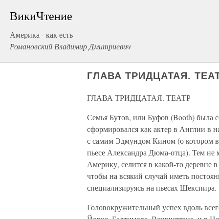
ВикиЧтение
Америка - как есть
Романовский Владимир Дмитриевич
ГЛАВА ТРИДЦАТАЯ. ТЕА
ГЛАВА ТРИДЦАТАЯ. ТЕАТР
Семья Бутов, или Буфов (Booth) была с
сформировался как актер в Англии в на
с самим Эдмундом Кином (о котором в
пьесе Александра Дюма-отца). Тем не 
Америку, селится в какой-то деревне в
чтобы на всякий случай иметь постоян
специализируясь на пьесах Шекспира.
Головокружительный успех вдоль всего
Йорке, Балтиморе, Вашингтоне, и в Но