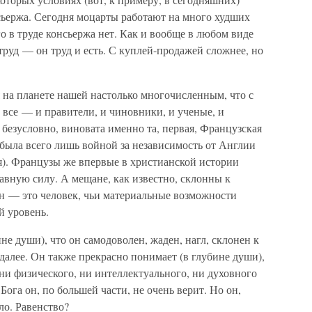
сьержа. Сегодня моцарты работают на много худших
о в труде консьержа нет. Как и вообще в любом виде
труд — он труд и есть. С куплей-продажей сложнее, но
 на планете нашей настолько многочисленным, что с
все — и правители, и чиновники, и ученые, и
 безусловно, виновата именно та, первая, Французская
ыла всего лишь войной за независимость от Англии
оря). Французы же впервые в христианской истории
авную силу. А мещане, как известно, склонны к
н — это человек, чьи материальные возможности
й уровень.
е души), что он самодоволен, жаден, нагл, склонен к
 далее. Он также прекрасно понимает (в глубине души),
 ни физического, ни интеллектуального, ни духовного
 Бога он, по большей части, не очень верит. Но он,
ло. Равенство?