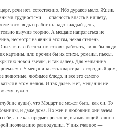
царт, речи нет, естественно. Ибо дураков мало. Жизнь
енными трудностями — опасность впасть в нищету,
роме того, ведь и работать надо каждый день,
ительно выучив теорию. А мещане напрягаться не
енна, несмотря на явный эгоизм, некая степень
ни часто за бесплатно готовы работать, лишь бы люди
их картины, или прочли бы их стихи, романы, пьесы,
крытию новой звезды, и так далее). Для мещанина
приемлема. У мещанина есть квартира, загородный дом,
е животные, любимое блюдо, и все это самого
аваться в этом нельзя. И так далее. Нет, мещанин не
тво ему нужно.
глубине души), что Моцарт не может быть, как он. То
бовницы, и даже дома. Но жен и любовниц они зачем-
 себе, а не как предмет роскоши, вызывающий зависть
 порой неожиданно равнодушны. У них главное —