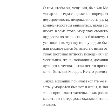
О том, чтобы он, мещанин, был как Мо
моцартов всегда сопряжена с определ
неустроенность, неприкаянность, да, к
композиторством заниматься, предвар
любят. Кроме этого, моцартам свойств
щедрости по отношению к ближнему. О
услышали их музыку (или увидели бы 
или порадовались бы вместе с ними от
такая экстравагантность поведения не
мобильник, жена, любовница, домашни
лучшего качества, а если нет, то призн
хочет быть как Моцарт. Не это равенс
Также, мещанин понимает (опять же в 
есть, у моцартов бывают и жены, и лю
то воспринимают частенько, как ровню
коллег, а к потере дома оказываются
музыка.