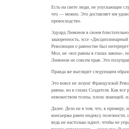
Есть на свете люди, не упускающие сл
что — можно. Это доставляет им удово
превосходство.
Эдуард Лимонов в своем блистательно
зашоренность, эссе «Дисциплинарный 
Революции о равенстве был интерпрети
Мол, не «все равны в глазах закона», 
Лимонов не совсем прав. Это полуправ
Правда же выглядит следующим образ
Это вовсе не лозунг Французской Рево
равны, но в глазах Создателя. Как вс
невежеством толпы, плохо знающей, и
Далее. Дело не в том, что, к примеру,
консьержа равен индексу полезности, и
ведь не настолько идиот, чтобы не уп
такого определения — консьерж. В нек