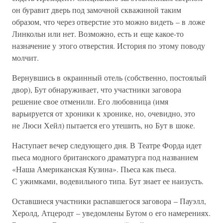
он буравит дверь под замочной скважиной таким
образом, что через отверстие это можно видеть – в ложе
Линкольн или нет. Возможно, есть и еще какое-то
назначение у этого отверстия. История по этому поводу
молчит.
Вернувшись в окраинный отель (собственно, постоялый
двор), Бут обнаруживает, что участники заговора
решение свое отменили. Его любовница (имя
варьируется от хроники к хронике, но, очевидно, это
не Люси Хейл) пытается его утешить, но Бут в шоке.
Наступает вечер следующего дня. В Театре Форда идет
пьеса модного британского драматурга под названием
«Наша Американская Кузина». Пьеса как пьеса.
С ужимками, водевильного типа. Бут знает ее наизусть.
Оставшиеся участники распавшегося заговора – Пауэлл,
Херолд, Атцеродт – уведомлены Бутом о его намерениях.