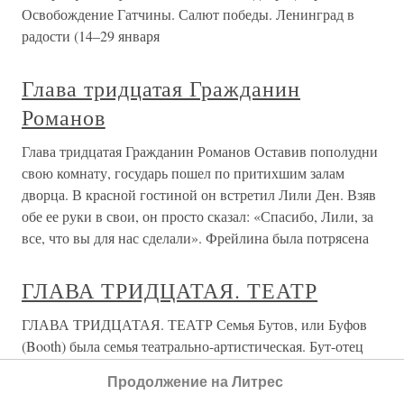
Освобождение Гатчины. Салют победы. Ленинград в
радости (14–29 января
Глава тридцатая Гражданин
Романов
Глава тридцатая Гражданин Романов Оставив пополудни
свою комнату, государь пошел по притихшим залам
дворца. В красной гостиной он встретил Лили Ден. Взяв
обе ее руки в свои, он просто сказал: «Спасибо, Лили, за
все, что вы для нас сделали». Фрейлина была потрясена
ГЛАВА ТРИДЦАТАЯ. ТЕАТР
ГЛАВА ТРИДЦАТАЯ. ТЕАТР Семья Бутов, или Буфов
(Booth) была семья театрально-артистическая. Бут-отец
сформировался как актер в Англии в начале
Продолжение на Литрес
девятнадцатого века, где, по слухам, соперничал с самим