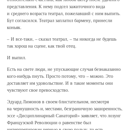
представления. К нему подсел зажиточного вида
и среднего возраста театрал, пожелавший с ним выпить.
Бут согласился. Театрал заплатил бармену, принесли
коньяк.
– И все-таки, – сказал театрал, – ты никогда не будешь
так хорош на сцене, как твой отец.
И выпил.
Есть на свете люди, не упускающие случая безнаказанно
кого-нибудь пнуть. Просто потому, что – можно. Это
доставляет им удовольствие. И в такие моменты они
чувствуют свое превосходство.
Эдуард Лимонов в своем блистательном, несмотря
на чернушность и, местами, безграничную зашоренность,
эссе «Дисциплинарный Санаторий» заявляет, что лозунг
Французской Революции о равенстве был
интерпретирован чернью в свою пользу, то есть