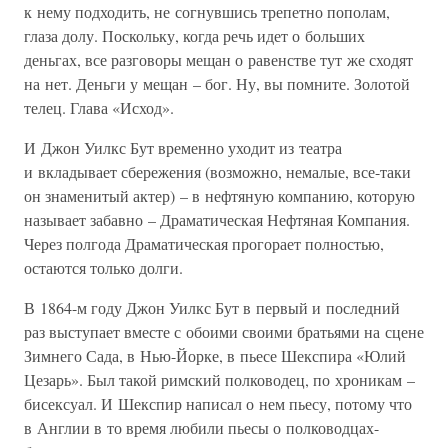
к нему подходить, не согнувшись трепетно пополам,
глаза долу. Поскольку, когда речь идет о больших
деньгах, все разговоры мещан о равенстве тут же сходят
на нет. Деньги у мещан – бог. Ну, вы помните. Золотой
телец. Глава «Исход».
И Джон Уилкс Бут временно уходит из театра
и вкладывает сбережения (возможно, немалые, все-таки
он знаменитый актер) – в нефтяную компанию, которую
называет забавно – Драматическая Нефтяная Компания.
Через полгода Драматическая прогорает полностью,
остаются только долги.
В 1864-м году Джон Уилкс Бут в первый и последний
раз выступает вместе с обоими своими братьями на сцене
Зимнего Сада, в Нью-Йорке, в пьесе Шекспира «Юлий
Цезарь». Был такой римский полководец, по хроникам –
бисексуал. И Шекспир написал о нем пьесу, потому что
в Англии в то время любили пьесы о полководцах-