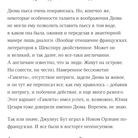
Дюма пьеса очень понравилась. Но, конечно же,
некоторые особенности таланта и воображения Дюма
не могли ему позволить оставить пьесу в том виде,
в каком она была, оживив и переделав в авантюрной
манере лишь диалоги. (Вообще отношение французских
литераторов к Шекспиру двойственное. Может он
и великий, и так далее, но все-таки англичанин.
А англичане известно, что за люди. Живут на острове.
Ни совести, ни чести). Намеренное бессюжетие
«Гамлета», отсутствие интриги, задели Дюма за живое,
и он тут же переписал все, как ему нравилось – добавив
и интригу, и побочное действие, и еще много разного.
Этот вариант «Гамлета» имел успех, и, возможно, Юлия
Цезаря тоже доверили именно Дюма. Впрочем, не знаю.
Так или иначе, Джулиус Бут играл в Новом Орлеане по-
французски. И все были в восторге неописуемом.