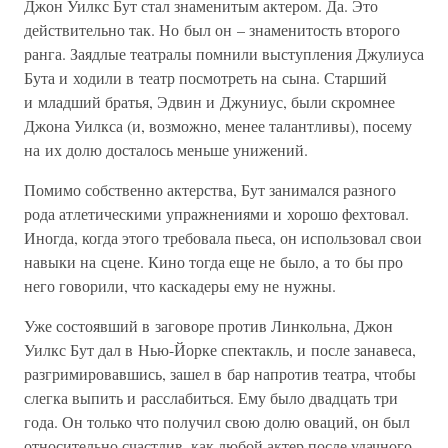
Джон Уилкс Бут стал знаменитым актером. Да. Это
действительно так. Но был он – знаменитость второго
ранга. Заядлые театралы помнили выступления Джулиуса
Бута и ходили в театр посмотреть на сына. Старший
и младший братья, Эдвин и Джуниус, были скромнее
Джона Уилкса (и, возможно, менее талантливы), посему
на их долю досталось меньше унижений.
Помимо собственно актерства, Бут занимался разного
рода атлетическими упражнениями и хорошо фехтовал.
Иногда, когда этого требовала пьеса, он использовал свои
навыки на сцене. Кино тогда еще не было, а то бы про
него говорили, что каскадеры ему не нужны.
Уже состоявший в заговоре против Линкольна, Джон
Уилкс Бут дал в Нью-Йорке спектакль, и после занавеса,
разгримировавшись, зашел в бар напротив театра, чтобы
слегка выпить и расслабиться. Ему было двадцать три
года. Он только что получил свою долю оваций, он был
относительно счастлив, как любой актер после удачного