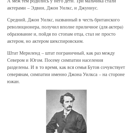
А меж тем родились у него дети. Три мальчика стали
актерами – Эдвин, Джон Уилкс, и Джуниус.
Средний, Джон Уилкс, названный в честь британского
революционера, получил вполне приличное (для актера)
образование и, пойдя по стопам отца, стал не просто
актером, но актером шекспировским.
Штат Мериленд – штат пограничный, как раз между
Севером и Югом. Посему симпатии населения
разделены. И в то время, как вся семья Бутов сочувствует
северянам, симпатии именно Джона Уилкса – на стороне
южан.