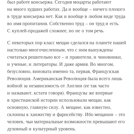
был работе консьержа. Сегодня моцарты работают
на много худших работах. Да и вообще – ничего плохого
в труде консьержа нет. Как и вообще в любом виде труда
во имя пропитания. Собственно труд – он труд и есть.
С куплей-продажей сложнее, но не о том речь.
С некоторых пор класс мещан сделался на планете нашей
настолько многочисленным, что с ним вынуждены
считаться решительно все – и правители, и чиновники,
и ученые, и литераторы. И даже армия. Во многом,
безусловно, виновата именно та, первая, Французская
Революция. Американская Революция была всего лишь
войной за независимость от Англии (ее так часто
и называют, кстати говоря). Французы же впервые
в христианской истории использовали мещан, как
основную, главную силу. А мещане, как известно,
склонны к ханжеству и фарисейству. Ибо мещанин – это
человек, чьи материальные возможности превышают его
духовный и культурный уровень.