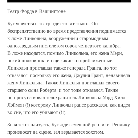
Театр Форда в Вашингтоне
Бут является в театр, где его все знают. Он
беспрепятственно во время представления поднимается
к ложе Линкольна, вооруженный старомодным
однозарядным пистолетом сорок четвертого калибра.
В ложе находятся, помимо Линкольна, его жена Мэри,
некий полковник, и еще какие-то приближенные.
Линкольн приглашал также генерала Гранта, но тот
отказался, поскольку его жена, Джулия Грант, ненавидела
жену Линкольна. Также Линкольн приглашал своего
старшего сына Роберта, и тот тоже отказался. Также
не присутствовал телохранитель Линкольна Уорд Хилл
Лэймон (!) которому Линкольн ранее рассказал, как видел
во сне, что его убивают (!!).
Зная текст наизусть, Бут ждет смешной реплики. Реплику
произносят на сцене, зал взрывается хохотом.