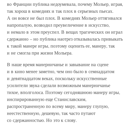
во Франции публика недоумевала, почему Мольер, играя,
так хорош в комедиях и так плох в серьезных пьесах.
А он вовсе не был плох. В комедиях Мольер оттягивался
напропалую, возводил преувеличение в искусство,
и немало в этом преуспел. В вещах трагических он играл
сдержанно – но публика наотрез отказывалась привыкать
к такой манере игры, поэтому оценить ее, манеру, так
и не смогла при жизни Мольера.
В наше время манерничанье и завывание на сцене
и в кино менее заметно, чем оно было в семнадцатом
и девятнадцатом веках, поскольку искусственные
усилители звука сделали возможным манерничанье
тихое, вполголоса. Поэтому сегодняшнюю манеру игры,
инспирированную еще Станиславским,
распространенную по всему миру, манеру глупую,
неестественную, дешевую, так часто путают
со сдержанностью. Но это к слову.