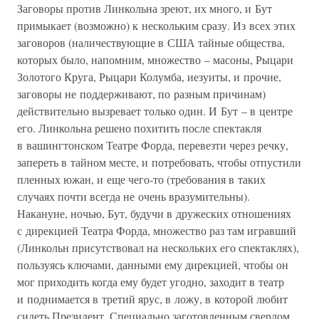
Заговоры против Линкольна зреют, их много, и Бут
примыкает (возможно) к нескольким сразу. Из всех этих
заговоров (наличествующие в США тайные общества,
которых было, напомним, множество – масоны, Рыцари
Золотого Круга, Рыцари Колумба, иезуиты, и прочие,
заговоры не поддерживают, по разным причинам)
действительно вызревает только один. И Бут – в центре
его. Линкольна решено похитить после спектакля
в вашингтонском Театре Форда, перевезти через речку,
запереть в тайном месте, и потребовать, чтобы отпустили
пленных южан, и еще чего-то (требования в таких
случаях почти всегда не очень вразумительны).
Накануне, ночью, Бут, будучи в дружеских отношениях
с дирекцией Театра Форда, множество раз там игравший
(Линкольн присутствовал на нескольких его спектаклях),
пользуясь ключами, данными ему дирекцией, чтобы он
мог приходить когда ему будет угодно, заходит в театр
и поднимается в третий ярус, в ложу, в которой любит
сидеть Президент. Специально заготовленным сверлом