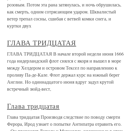
розовым. Потом эта рана затянулась, и ночь обрушилась,
как смерть, одним сотрясающим ударом. Шквалистый
ветер трепал сосны, сшибая с ветвей комки снега, и
куртки двух
ГЛАВА ТРИДЦАТАЯ
ГЛАВА ТРИДЦАТАЯ В начале второй недели июня 1666
года нидерландский флот снялся с якоря и вышел в море
между Хелдером и островом Тексел по направлению к
проливу Па-де-Кале. Флот держал курс на южный берег
Англии. Но одиннадцатого июня вдруг задул крутой
встречный зюйд-вест,
Глава тридцатая
Глава тридцатая Производя следствие по поводу смерти
Ферора, Ирод узнает о попытке Антипатра отравить его.
– Он прогоняет Дориду и Мариамму, замешанных в этом