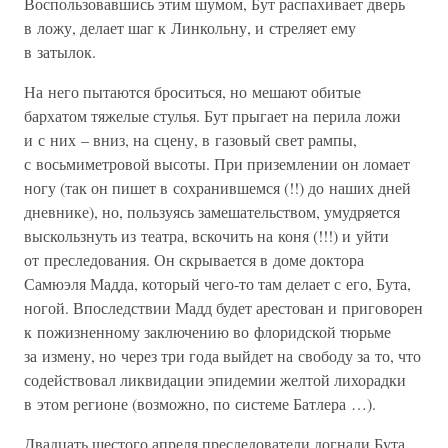
Воспользовавшись этим шумом, Бут распахивает дверь
в ложу, делает шаг к Линкольну, и стреляет ему
в затылок.
На него пытаются броситься, но мешают обитые
бархатом тяжелые стулья. Бут прыгает на перила ложи
и с них – вниз, на сцену, в газовый свет рампы,
с восьмиметровой высоты. При приземлении он ломает
ногу (так он пишет в сохранившемся (!!) до наших дней
дневнике), но, пользуясь замешательством, умудряется
выскользнуть из театра, вскочить на коня (!!!) и уйти
от преследования. Он скрывается в доме доктора
Самюэля Мадда, который чего-то там делает с его, Бута,
ногой. Впоследствии Мадд будет арестован и приговорен
к пожизненному заключению во флоридской тюрьме
за измену, но через три года выйдет на свободу за то, что
содействовал ликвидации эпидемии желтой лихорадки
в этом регионе (возможно, по системе Батлера …).
Двадцать шестого апреля преследователи догнали Бута