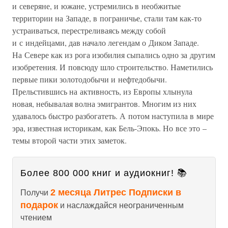
и северяне, и южане, устремились в необжитые
территории на Западе, в пограничье, стали там как-то
устраиваться, перестреливаясь между собой
и с индейцами, дав начало легендам о Диком Западе.
На Севере как из рога изобилия сыпались одно за другим
изобретения. И повсюду шло строительство. Наметились
первые пики золотодобычи и нефтедобычи.
Прельстившись на активность, из Европы хлынула
новая, небывалая волна эмигрантов. Многим из них
удавалось быстро разбогатеть. А потом наступила в мире
эра, известная историкам, как Бель-Эпокь. Но все это –
темы второй части этих заметок.
Более 800 000 книг и аудиокниг! 📚
2 месяца Литрес Подписки в
Получи
подарок
и наслаждайся неограниченным
чтением