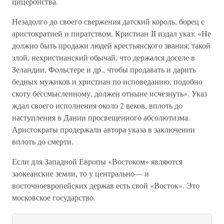
цицеронства.
Незадолго до своего свержения датский король, борец с
аристократией и пиратством, Кристиан II издал указ: «Не
должно быть продажи людей крестьянского звания; такой
злой, нехристианский обычай, что держался доселе в
Зеландии, Фольстере и др., чтобы продавать и дарить
бедных мужиков и христиан по исповеданию, подобно
скоту бессмысленному, должен отныне исчезнуть». Указ
ждал своего исполнения около 2 веков, вплоть до
наступления в Дании просвещенного абсолютизма.
Аристократы продержали автора указа в заключении
вплоть до смерти.
Если для Западной Европы «Востоком» являются
заокеанские земли, то у центрально— и
восточноевропейских держав есть свой «Восток». Это
московское государство.