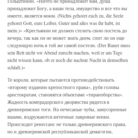
Гольштинии. «Ничто не принадлежит вам, душа
принадлежит Богу, а ваши тела, имущество и все что вы
имеете, является моим. (Nichts gehoret euch zu, die Seele
gehoret Gott, eure Leiber, Guter und alles was ihr habt, ist
mein.)» «Крестьянин не должен стелить свою постель до
вечера, так как он не может знать днем, спит ли он еще
следующую ночь в той же самой постели. (Der Bauer muss
sein Bett nicht vor Abend zurecht machen, weil er am Tage
nicht wissen kann, ob er noch die nachste Nacht in demselben
schlaft.)»
Те короли, которые пытаются противодействовать
«второму изданию крепостного права», рубя головы
аристократам, становятся объектами «тираноборства».
Жадность компрадорского дворянства рядится в
древнеримские тоги. На нечесаные чубы, замусоренные
вшами, водружаются античные лавровые венки.
Происходит ренессанс не только древнеримского права,
но и древнеримской республиканской демагогии,