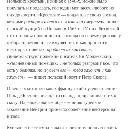
Польских крестьян, начиная с 1540-х, можно было
покупать и продавать, господин мог засечь любого из
них до смерти. «Крестьяне — подданные своих господ,
которые
распоряжаются их жизнью и смертью
», пишет
папский нунций из Польши в 1565 г. «У них, без всякой
с их стороны провинности, господа по своему произволу
отбирают землю и все имущество, и как принято в
некоторых поветах,
продают их как скот
»,
свидетельствует польский писатель Ян Моджевский.
«Разгневанный помещик… не только разграбит все, что
есть у бедняка, но и
убьет его — когда захочет и как
захочет
», — пишет польский иезуит Петр Скарга.
О венгерских крестьянах французский путешественник
Шок де Бретань писал, что господа приравнивают их к
скоту. Парадоксальным образом лишь турецкое
завоевание Венгрии принесло облегчение венгерским
низам.
Курляндские статуты давали дворянину полную власть