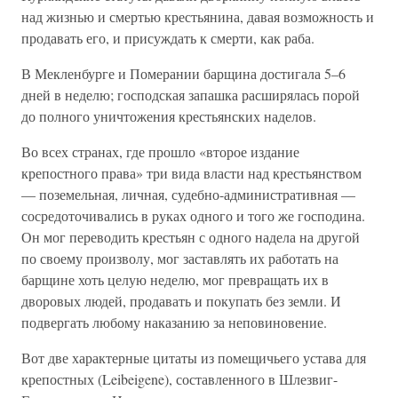
над жизнью и смертью крестьянина, давая возможность и
продавать его, и присуждать к смерти, как раба.
В Мекленбурге и Померании барщина достигала 5–6
дней в неделю; господская запашка расширялась порой
до полного уничтожения крестьянских наделов.
Во всех странах, где прошло «второе издание
крепостного права» три вида власти над крестьянством
— поземельная, личная, судебно-административная —
сосредоточивались в руках одного и того же господина.
Он мог переводить крестьян с одного надела на другой
по своему произволу, мог заставлять их работать на
барщине хоть целую неделю, мог превращать их в
дворовых людей, продавать и покупать без земли. И
подвергать любому наказанию за неповиновение.
Вот две характерные цитаты из помещичьего устава для
крепостных (Leibeigene), составленного в Шлезвиг-