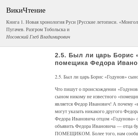
ВикиЧтение
Книга 1. Новая хронология Руси [Русские летописи. «Монголо
Пугачев. Разгром Тобольска и
Носовский Глеб Владимирович
2.5. Был ли царь Борис
помещика Федора Ивано
2.5. Был ли царь Борис «Годунов» сы
Что пишут о происхождении «Годунова
сыном никому не известного «помещика
является Федор Иванович! А почему «
могут указать никакого другого Федо
Федора Ивановича отцом «Годунова» о
объявить Федора Ивановича — отца
ПОМЕЩИКОМ. Более того, нам сообщаю