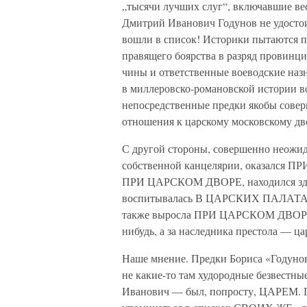
„тысячи лучших слуг“, включавшие вес
Дмитрий Иванович Годунов не удостоили
вошли в список! Историки пытаются п
правящего боярства в разряд провинц
чины и ответственные воеводские назна
в миллеровско-романовской истории воз
непосредственные предки якобы совер
отношения к царскому московскому дв
С другой стороны, совершенно неожида
собственной канцелярии, оказался 
ПРИ ЦАРСКОМ ДВОРЕ, находился з
воспитывалась В ЦАРСКИХ ПАЛАТАХ С
также выросла ПРИ ЦАРСКОМ ДВОРЕ. 
нибудь, а за наследника престола — 
Наше мнение. Предки Бориса «Годуно
не какие-то там худородные безвестны
Иванович — был, попросту, ЦАРЕМ. По