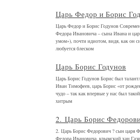
Царь Федор и Борис Го
Царь Федор и Борис Годунов Современ
Федора Ивановича – сына Ивана и цар
умом»), почти идиотом, видя, как он с
любуется блеском
Царь Борис Годунов
Царь Борис Годунов Борис был талантл
Иван Тимофеев, царь Борис «от рожден
чудо – так как впервые у нас был так
хитрым
2. Царь Борис Федоров
2. Царь Борис Федорович ? сын царя Ф
Федора Ивановича, крымский хан Гази