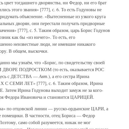
ь цвет тогдашнего дворянства, ни Федор, ни его брат
сь этого звания» [777], с. 6. То есть Годуновы не
ридумать объяснение. «Вытесненные из узкого круга
иальных дворян, они перестали получать придворные
чения» [777], с. 5. Таким образом, царь Борис Годунов
ник как бы «из ничего». То есть, его
шенно неизвестные люди, не имевшие никакого
ору. В общем, выскочки.
нно мы узнаём, что «Борис, по свидетельству своей
ПРИ ДВОРЕ ПОДРОСТКОМ (то есть, оказывается РОС
десь с ДЕТСТВА —
Авт.
), а его сестра Ирина
 СЕМИ ЛЕТ» [777], с. 6. Таким образом, Ирина
Затем Ирина Годунова выходит замуж не за кого-
царя Федора Ивановича и становится ЦАРИЦЕЙ.
ва» по отцовской линии — русско-ордынские ЦАРИ, а
е помещики. В частности, отец Бориса — Федор
этому, само собой разумеется, никак не мог