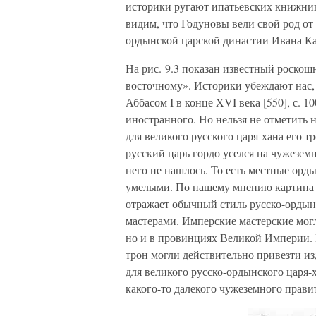
историки ругают ипатьевских кн
видим, что Годуновы вели свой род от
ордынской царской династии Ивана Кал
На рис. 9.3 показан известный роскош
восточному». Историки убеждают нас,
Аббасом I в конце XVI века [550], с. 1
иностранного. Но нельзя не отметить 
для великого русского царя-хана его т
русский царь гордо уселся на чужеземн
него не нашлось. То есть местные орды
умелыми. По нашему мнению картина д
отражает обычный стиль русско-ордын
мастерами. Имперские мастерские могл
но и в провинциях Великой Империи. В
трон могли действительно привезти изд
для великого русско-ордынского ца
какого-то далекого чужеземного прави