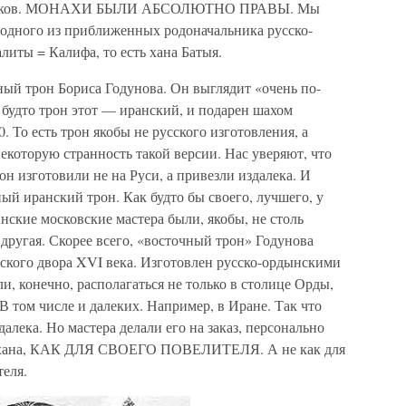
ижников. МОНАХИ БЫЛИ АБСОЛЮТНО ПРАВЫ. Мы
 одного из приближенных родоначальника русско-
иты = Калифа, то есть хана Батыя.
ный трон Бориса Годунова. Он выглядит «очень по-
 будто трон этот — иранский, и подарен шахом
00. То есть трон якобы не русского изготовления, а
некоторую странность такой версии. Нас уверяют, что
рон изготовили не на Руси, а привезли издалека. И
ый иранский трон. Как будто бы своего, лучшего, у
нские московские мастера были, якобы, не столь
ругая. Скорее всего, «восточный трон» Годунова
ского двора XVI века. Изготовлен русско-ордынскими
и, конечно, располагаться не только в столице Орды,
 том числе и далеких. Например, в Иране. Так что
алека. Но мастера делали его на заказ, персонально
ря-хана, КАК ДЛЯ СВОЕГО ПОВЕЛИТЕЛЯ. А не как для
теля.