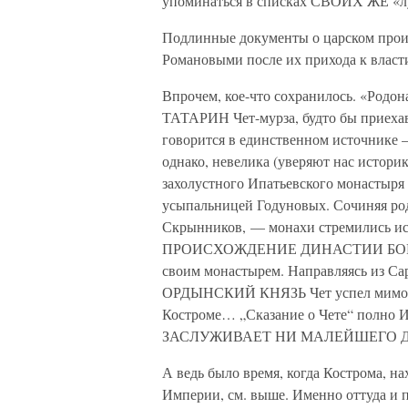
упоминаться в списках СВОИХ ЖЕ «луч
Подлинные документы о царском прои
Романовыми после их прихода к власти
Впрочем, кое-что сохранилось. «Родо
ТАТАРИН Чет-мурза, будто бы приехав
говорится в единственном источнике —
однако, невелика (уверяют нас истор
захолустного Ипатьевского монастыря
усыпальницей Годуновых. Сочиняя род
Скрынников, — монахи стремились 
ПРОИСХОЖДЕНИЕ ДИНАСТИИ БОРИСА, 
своим монастырем. Направляясь из Са
ОРДЫНСКИЙ КНЯЗЬ Чет успел мимо
Костроме… „Сказание о Чете“ по
ЗАСЛУЖИВАЕТ НИ МАЛЕЙШЕГО ДОВЕ
А ведь было время, когда Кострома, н
Империи, см. выше. Именно оттуда и п