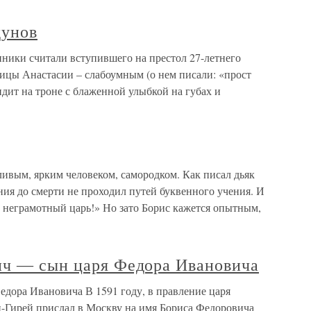
дунов
ники считали вступившего на престол 27-летнего
ицы Анастасии – слабоумным (о нем писали: «прост
идит на троне с блаженной улыбкой на губах и
ивым, ярким человеком, самородком. Как писал дьяк
ия до смерти не проходил путей буквенного учения. И
ой неграмотный царь!» Но зато Борис кажется опытным,
ич ― сын царя Федора Ивановича
едора Ивановича В 1591 году, в правление царя
-Гирей прислал в Москву на имя Бориса Федоровича