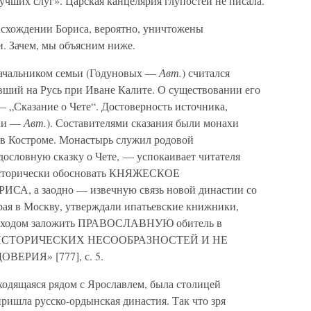
ших слуг». Царская канцелярия глупостей не писала.
схождении Бориса, вероятно, уничтожены
. Зачем, мы объясним ниже.
начальником семьи (Годуновых —
Авт.
) считался
ший на Русь при Иване Калите. О существовании его
 „Сказание о Чете“. Достоверность источника,
ики —
Авт.
). Составителями сказания были монахи
 в Костроме. Монастырь служил родовой
ословную сказку о Чете, — успокаивает читателя
исторически обосновать КНЯЖЕСКОЕ
а заодно — извечную связь новой династии со
рая в Москву, утверждали ипатьевские книжники,
ходом заложить ПРАВОСЛАВНУЮ обитель в
лно ИСТОРИЧЕСКИХ НЕСООБРАЗНОСТЕЙ И НЕ
РИЯ» [777], с. 5.
аходящаяся рядом с Ярославлем, была столицей
ришла русско-ордынская династия. Так что зря