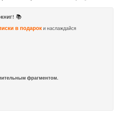
книг! 📚
писки в подарок
и наслаждайся
омительным фрагментом.