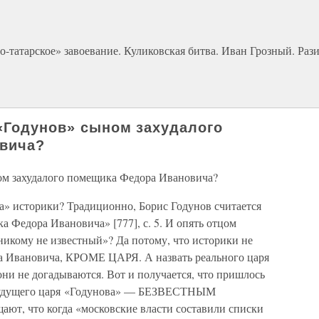
-татарское» завоевание. Куликовская битва. Иван Грозный. Рази
 «Годунов» сыном захудалого
вича?
ном захудалого помещика Федора Ивановича?
» историки? Традиционно, Борис Годунов считается
 Федора Ивановича» [777], с. 5. И опять отцом
никому не известный»? Да потому, что историки не
ра Ивановича, КРОМЕ ЦАРЯ. А назвать реального царя
ни не догадываются. Вот и получается, что пришлось
 будущего царя «Годунова» — БЕЗВЕСТНЫМ
т, что когда «московские власти составили списки