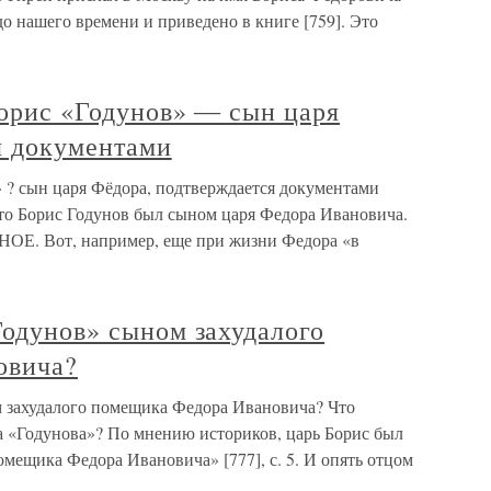
о нашего времени и приведено в книге [759]. Это
Борис «Годунов» ― сын царя
я документами
» ? сын царя Фёдора, подтверждается документами
что Борис Годунов был сыном царя Федора Ивановича.
ОЕ. Вот, например, еще при жизни Федора «в
Годунов» сыном захудалого
овича?
м захудалого помещика Федора Ивановича? Что
а «Годунова»? По мнению историков, царь Борис был
мещика Федора Ивановича» [777], с. 5. И опять отцом