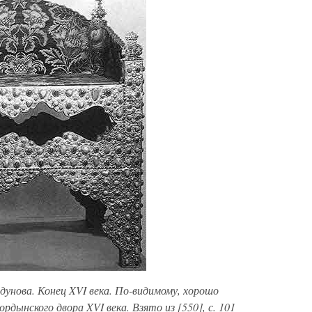
дунова. Конец XVI века. По-видимому, хорошо
дынского двора XVI века. Взято из [550], с. 101