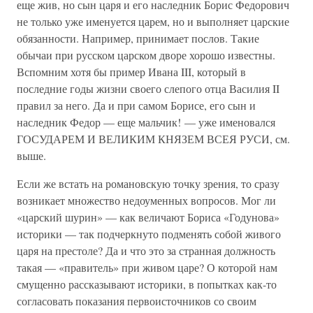
еще жив, но сын царя и его наследник Борис Федорович
не только уже именуется царем, но и выполняет царские
обязанности. Например, принимает послов. Такие
обычаи при русском царском дворе хорошо известны.
Вспомним хотя бы пример Ивана III, который в
последние годы жизни своего слепого отца Василия II
правил за него. Да и при самом Борисе, его сын и
наследник Федор — еще мальчик! — уже именовался
ГОСУДАРЕМ И ВЕЛИКИМ КНЯЗЕМ ВСЕЯ РУСИ, см.
выше.
Если же встать на романовскую точку зрения, то сразу
возникает множество недоуменных вопросов. Мог ли
«царский шурин» — как величают Бориса «Годунова»
историки — так подчеркнуто подменять собой живого
царя на престоле? Да и что это за странная должность
такая — «правитель» при живом царе? О которой нам
смущенно рассказывают историки, в попытках как-то
согласовать показания первоисточников со своим