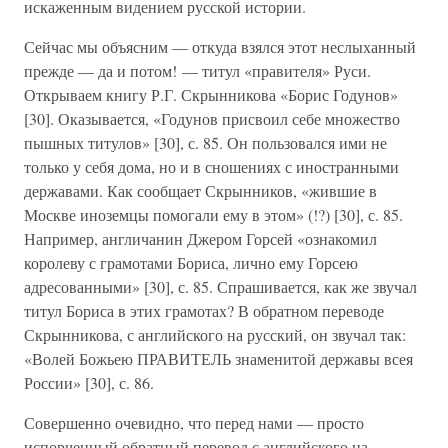
искаженным видением русской истории.
Сейчас мы объясним — откуда взялся этот неслыханный
прежде — да и потом! — титул «правителя» Руси.
Открываем книгу Р.Г. Скрынникова «Борис Годунов»
[30]. Оказывается, «Годунов присвоил себе множество
пышных титулов» [30], с. 85. Он пользовался ими не
только у себя дома, но и в сношениях с иностранными
державами. Как сообщает Скрынников, «жившие в
Москве иноземцы помогали ему в этом» (!?) [30], с. 85.
Например, англичанин Джером Горсей «ознакомил
королеву с грамотами Бориса, лично ему Горсею
адресованными» [30], с. 85. Спрашивается, как же звучал
титул Бориса в этих грамотах? В обратном переводе
Скрынникова, с английского на русский, он звучал так:
«Волей Божьею ПРАВИТЕЛЬ знаменитой державы всея
России» [30], с. 86.
Совершенно очевидно, что перед нами — просто
испорченный обратный перевод с английского на