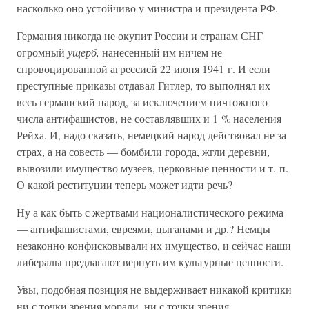
насколько оно устойчиво у министра и президента РФ.
Германия никогда не окупит России и странам СНГ
огромный
ущерб,
нанесенный им ничем не
спровоцированной агрессией 22 июня 1941 г. И если
преступные приказы отдавал Гитлер, то выполнял их
весь германский народ, за исключением ничтожного
числа антифашистов, не составлявших и 1 % населения
Рейха. И, надо сказать, немецкий народ действовал не за
страх, а на совесть — бомбили города, жгли деревни,
вывозили имущество музеев, церковные ценности и т. п.
О какой реституции теперь может идти речь?
Ну а как быть с жертвами националистического режима
— антифашистами, евреями, цыганами и др.? Немцы
незаконно конфисковывали их имущество, и сейчас наши
либералы предлагают вернуть им культурные ценности.
Увы, подобная позиция не выдерживает никакой критики
ни с точки зрения морали, ни с точки зрения