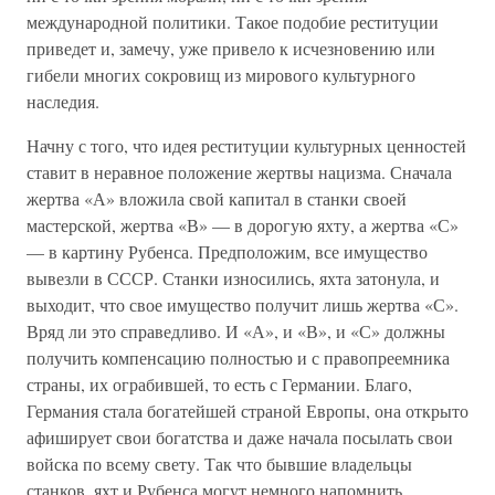
международной политики. Такое подобие реституции
приведет и, замечу, уже привело к исчезновению или
гибели многих сокровищ из мирового культурного
наследия.
Начну с того, что идея реституции культурных ценностей
ставит в неравное положение жертвы нацизма. Сначала
жертва «А» вложила свой капитал в станки своей
мастерской, жертва «В» — в дорогую яхту, а жертва «С»
— в картину Рубенса. Предположим, все имущество
вывезли в СССР. Станки износились, яхта затонула, и
выходит, что свое имущество получит лишь жертва «С».
Вряд ли это справедливо. И «А», и «В», и «С» должны
получить компенсацию полностью и с правопреемника
страны, их ограбившей, то есть с Германии. Благо,
Германия стала богатейшей страной Европы, она открыто
афиширует свои богатства и даже начала посылать свои
войска по всему свету. Так что бывшие владельцы
станков, яхт и Рубенса могут немного напомнить