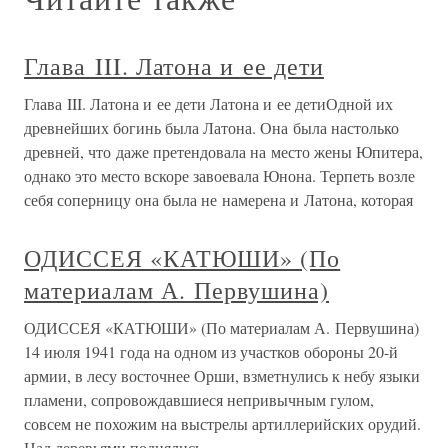
3-е Ленинградское артиллерийское училище и уже в
ноябре выпустили
ГЛАВА III Скверные дети
ГЛАВА III Скверные дети Семья собирается в
ВатиканеНе помышляющий о страданиях народа и
пророчествах Апокалипсиса, в эти погожие весенние дни
1496 года Ватикан больше похож на оазис мира и
согласия. Александр — удовлетворенный отец —
собирает там своих детей.Лукреция
Дети Тане, дети Тангароа
Огромная птица Руакапанги
Дети Тане, дети Тангароа Огромная птица Руакапанги
Маори звали гигантскую птицу моа (Моа — птицы
отряда вымерших бескилевых птиц; были