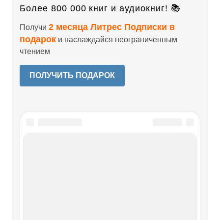
Более 800 000 книг и аудиокниг! 📚
2 месяца Литрес Подписки в
Получи
подарок
и наслаждайся неограниченным
чтением
ПОЛУЧИТЬ ПОДАРОК
Читайте также
Глава III. Латона и ее дети
Глава III. Латона и ее дети Латона и ее детиОдной их
древнейших богинь была Латона. Она была настолько
древней, что даже претендовала на место жены Юпитера,