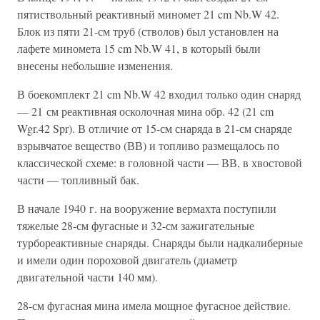
пятиствольный реактивный миномет 21 cm Nb.W 42.
Блок из пяти 21-см труб (стволов) был установлен на
лафете миномета 15 cm Nb.W 41, в который были
внесены небольшие изменения.
В боекомплект 21 cm Nb.W 42 входил только один снаряд
— 21 см реактивная осколочная мина обр. 42 (21 cm
Wgr.42 Spr). В отличие от 15-см снаряда в 21-см снаряде
взрывчатое вещество (ВВ) и топливо размещалось по
классической схеме: в головной части — ВВ, в хвостовой
части — топливный бак.
В начале 1940 г. на вооружение вермахта поступили
тяжелые 28-см фугасные и 32-см зажигательные
турбореактивные снаряды. Снаряды были надкалиберные
и имели один пороховой двигатель (диаметр
двигательной части 140 мм).
28-см фугасная мина имела мощное фугасное действие.