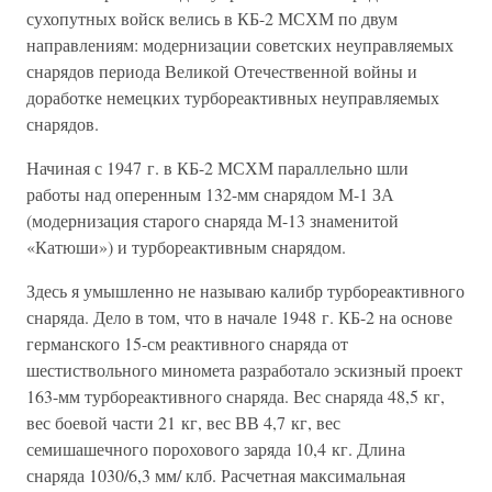
сухопутных войск велись в КБ-2 МСХМ по двум
направлениям: модернизации советских неуправляемых
снарядов периода Великой Отечественной войны и
доработке немецких турбореактивных неуправляемых
снарядов.
Начиная с 1947 г. в КБ-2 МСХМ параллельно шли
работы над оперенным 132-мм снарядом М-1 ЗА
(модернизация старого снаряда М-13 знаменитой
«Катюши») и турбореактивным снарядом.
Здесь я умышленно не называю калибр турбореактивного
снаряда. Дело в том, что в начале 1948 г. КБ-2 на основе
германского 15-см реактивного снаряда от
шестиствольного миномета разработало эскизный проект
163-мм турбореактивного снаряда. Вес снаряда 48,5 кг,
вес боевой части 21 кг, вес ВВ 4,7 кг, вес
семишашечного порохового заряда 10,4 кг. Длина
снаряда 1030/6,3 мм/ клб. Расчетная максимальная