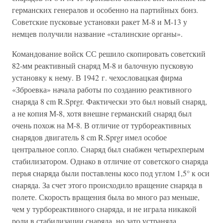
германских генералов и особенно на партийных бонз.
Советские пусковые установки ракет М-8 и М-13 у
немцев получили название «сталинские органы».
Командование войск СС решило скопировать советский
82-мм реактивный снаряд М-8 и балочную пусковую
установку к нему. В 1942 г. чехословацкая фирма
«Зброевка» начала работы по созданию реактивного
снаряда 8 cm R.Sprgr. Фактически это был новый снаряд,
а не копия М-8, хотя внешне германский снаряд был
очень похож на М-8. В отличие от турбореактивных
снарядов двигатель 8 cm R.Sprgr имел особое
центральное сопло. Снаряд был снабжен четырехперым
стабилизатором. Однако в отличие от советского снаряда
перья снаряда были поставлены косо под углом 1,5° к оси
снаряда. За счет этого происходило вращение снаряда в
полете. Скорость вращения была во много раз меньше,
чем у турбореактивного снаряда, и не играла никакой
роли в стабилизации снаряда, но зато устраняла