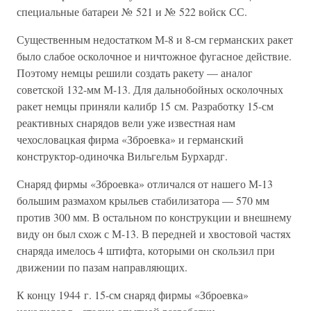
специальные батареи № 521 и № 522 войск СС.
Существенным недостатком М-8 и 8-см германских ракет
было слабое осколочное и ничтожное фугасное действие.
Поэтому немцы решили создать ракету — аналог
советской 132-мм М-13. Для дальнобойных осколочных
ракет немцы приняли калибр 15 см. Разработку 15-см
реактивных снарядов вели уже известная нам
чехословацкая фирма «Зброевка» и германский
конструктор-одиночка Вильгельм Бурхардг.
Снаряд фирмы «Зброевка» отличался от нашего М-13
большим размахом крыльев стабилизатора — 570 мм
против 300 мм. В остальном по конструкции и внешнему
виду он был схож с М-13. В передней и хвостовой частях
снаряда имелось 4 штифта, которыми он скользил при
движении по пазам направляющих.
К концу 1944 г. 15-см снаряд фирмы «Зброевка»