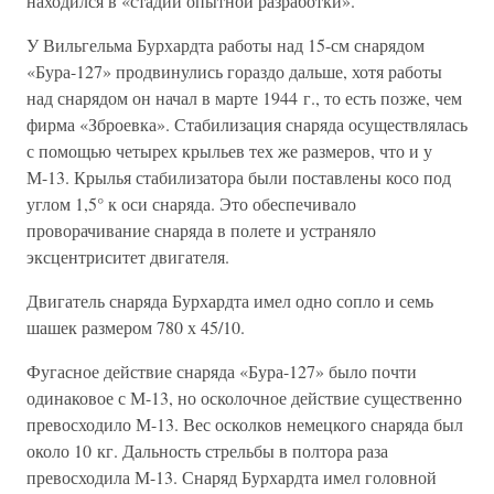
находился в «стадии опытной разработки».
У Вильгельма Бурхардта работы над 15-см снарядом
«Бура-127» продвинулись гораздо дальше, хотя работы
над снарядом он начал в марте 1944 г., то есть позже, чем
фирма «Зброевка». Стабилизация снаряда осуществлялась
с помощью четырех крыльев тех же размеров, что и у
М-13. Крылья стабилизатора были поставлены косо под
углом 1,5° к оси снаряда. Это обеспечивало
проворачивание снаряда в полете и устраняло
эксцентриситет двигателя.
Двигатель снаряда Бурхардта имел одно сопло и семь
шашек размером 780 х 45/10.
Фугасное действие снаряда «Бура-127» было почти
одинаковое с М-13, но осколочное действие существенно
превосходило М-13. Вес осколков немецкого снаряда был
около 10 кг. Дальность стрельбы в полтора раза
превосходила М-13. Снаряд Бурхардта имел головной