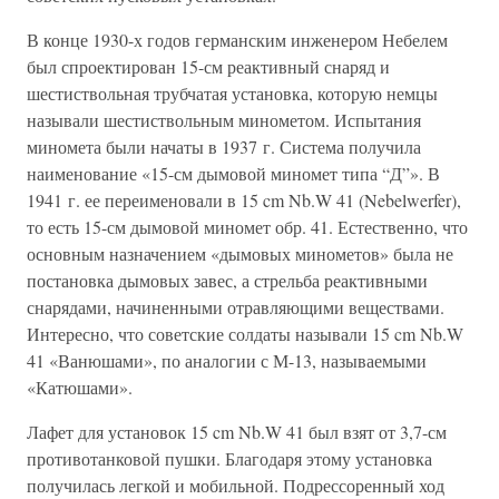
В конце 1930-х годов германским инженером Небелем
был спроектирован 15-см реактивный снаряд и
шестиствольная трубчатая установка, которую немцы
называли шестиствольным минометом. Испытания
миномета были начаты в 1937 г. Система получила
наименование «15-см дымовой миномет типа “Д”». В
1941 г. ее переименовали в 15 cm Nb.W 41 (Nebelwerfer),
то есть 15-см дымовой миномет обр. 41. Естественно, что
основным назначением «дымовых минометов» была не
постановка дымовых завес, а стрельба реактивными
снарядами, начиненными отравляющими веществами.
Интересно, что советские солдаты называли 15 cm Nb.W
41 «Ванюшами», по аналогии с М-13, называемыми
«Катюшами».
Лафет для установок 15 cm Nb.W 41 был взят от 3,7-см
противотанковой пушки. Благодаря этому установка
получилась легкой и мобильной. Подрессоренный ход