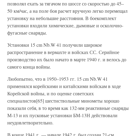
позволял ехать за тягачом по шоссе со скоростью до 45–
50 км/час, а на поле боя расчет вручную легко перемещал
установку на небольшие расстояния. В боекомплект
установки входили химические, дымовые и осколочно-
фугасные снаряды.
Установки 15 cm Nb.W 41 получили широкое
распространение в вермахте и войсках СС. Серийное
производство их было начато в марте 1940 г. и велось до
самого конца войны.
Любопытно, что в 1950–1953 гг. 15 cm Nb.W 41
применялся корейскими и китайскими войскам в ходе
Корейской войны, и по оценке советских
специалистов[65] шестиствольные минометы хорошо
показали себя, в то время как 132-мм реактивные снаряды
М-13 и их пусковые установки БМ-13Н действовали
неудовлетворительно.
В конце 1941 г. — начале 1942 г. был создан 21-см