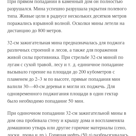
При прямом попадании в каменный дом он полностью
разрушался. Мина успешно разрушала укрытия полевого
типа. Живые цели в радиусе нескольких десятков метров
поражались взрывной волной. Осколки мины летели на
дистанцию до 800 метров.
32-см зажигательная мина предназначалась для поджога
различных строений и лесов, а также для поражения
живой силы противника. При стрельбе 32-см миной по
лугам с сухой травой, лесу и т. д. единичное попадание
вызывало горение на площади до 200 кубометров с
пламенем до 2–3 м по высоте, прямые попадания мин
валили 30—40-см деревья и могли их поджечь. Для
одновременного поджигания площади в один гектар
было необходимо попадание 50 мин.
При одиночном попадании 32-см зажигательной мины в
дом она пробивала стену и крышу дома и воспламеняла
домашнюю утварь или другие горючие материалы (сено,
доски, дрова и др.). Горящая нефть (50 л) разбрызгивалась