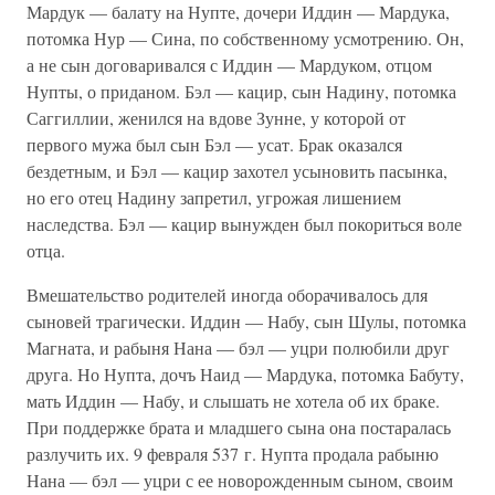
Мардук — балату на Нупте, дочери Иддин — Мардука,
потомка Нур — Сина, по собственному усмотрению. Он,
а не сын договаривался с Иддин — Мардуком, отцом
Нупты, о приданом. Бэл — кацир, сын Надину, потомка
Саггиллии, женился на вдове Зунне, у которой от
первого мужа был сын Бэл — усат. Брак оказался
бездетным, и Бэл — кацир захотел усыновить пасынка,
но его отец Надину запретил, угрожая лишением
наследства. Бэл — кацир вынужден был покориться воле
отца.
Вмешательство родителей иногда оборачивалось для
сыновей трагически. Иддин — Набу, сын Шулы, потомка
Магната, и рабыня Нана — бэл — уцри полюбили друг
друга. Но Нупта, дочъ Наид — Мардука, потомка Бабуту,
мать Иддин — Набу, и слышать не хотела об их браке.
При поддержке брата и младшего сына она постаралась
разлучить их. 9 февраля 537 г. Нупта продала рабыню
Нана — бэл — уцри с ее новорожденным сыном, своим