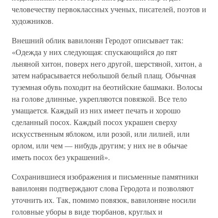
человечеству первоклассных ученых, писателей, поэтов и
художников.
Внешний облик вавилонян Геродот описывает так:
«Одежда у них следующая: спускающийся до пят
льняной хитон, поверх него другой, шерстяной, хитон, а
затем набрасывается небольшой белый плащ. Обычная
туземная обувь походит на беотийские башмаки. Волосы
на голове длинные, укрепляются повязкой. Все тело
умащается. Каждый из них имеет печать и хорошо
сделанный посох. Каждый посох украшен сверху
искусственным яблоком, или розой, или лилией, или
орлом, или чем — нибудь другим; у них не в обычае
иметь посох без украшений».
Сохранившиеся изображения и письменные памятники
вавилонян подтверждают слова Геродота и позволяют
уточнить их. Так, помимо повязок, вавилоняне носили
головные уборы в виде тюрбанов, круглых и