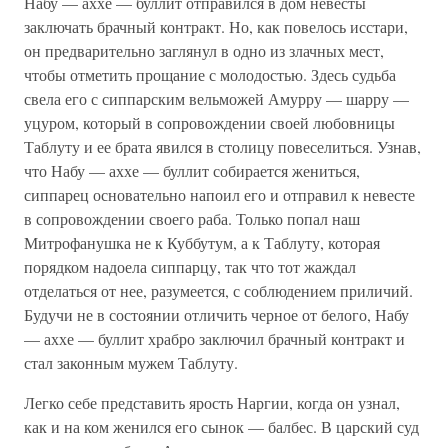
Набу — аххе — буллит отправился в дом невесты
заключать брачный контракт. Но, как повелось исстари,
он предварительно заглянул в одно из злачных мест,
чтобы отметить прощание с молодостью. Здесь судьба
свела его с сиппарским вельможей Амурру — шарру —
уцуром, который в сопровождении своей любовницы
Таблуту и ее брата явился в столицу повеселиться. Узнав,
что Набу — аххе — буллит собирается жениться,
сиппарец основательно напоил его и отправил к невесте
в сопровождении своего раба. Только попал наш
Митрофанушка не к Куббутум, а к Таблуту, которая
порядком надоела сиппарцу, так что тот жаждал
отделаться от нее, разумеется, с соблюдением приличий.
Будучи не в состоянии отличить черное от белого, Набу
— аххе — буллит храбро заключил брачный контракт и
стал законным мужем Таблуту.
Легко себе представить ярость Наргии, когда он узнал,
как и на ком женился его сынок — балбес. В царский суд