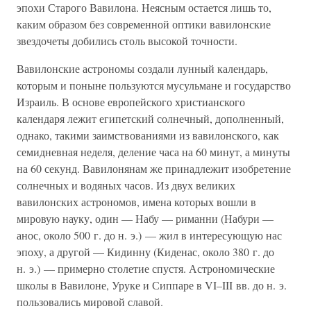
эпохи Старого Вавилона. Неясным остается лишь то,
каким образом без современной оптики вавилонские
звездочеты добились столь высокой точности.
Вавилонские астрономы создали лунный календарь,
которым и поныне пользуются мусульмане и государство
Израиль. В основе европейского христианского
календаря лежит египетский солнечный, дополненный,
однако, такими заимствованиями из вавилонского, как
семидневная неделя, деление часа на 60 минут, а минуты
на 60 секунд. Вавилонянам же принадлежит изобретение
солнечных и водяных часов. Из двух великих
вавилонских астрономов, имена которых вошли в
мировую науку, один — Набу — риманни (Набури —
анос, около 500 г. до н. э.) — жил в интересующую нас
эпоху, а другой — Кидинну (Киденас, около 380 г. до
н. э.) — примерно столетие спустя. Астрономические
школы в Вавилоне, Уруке и Сиппаре в VI–III вв. до н. э.
пользовались мировой славой.