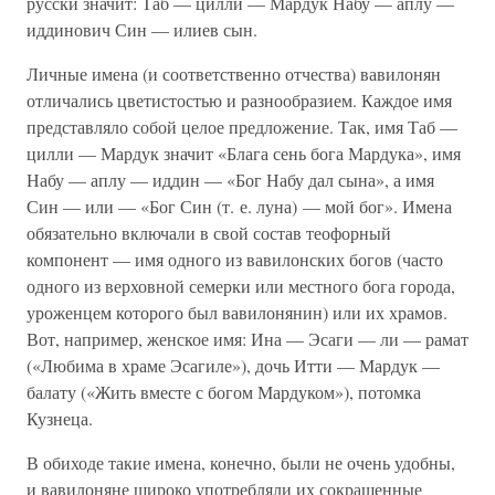
русски значит: Таб — цилли — Мардук Набу — аплу —
иддинович Син — илиев сын.
Личные имена (и соответственно отчества) вавилонян
отличались цветистостью и разнообразием. Каждое имя
представляло собой целое предложение. Так, имя Таб —
цилли — Мардук значит «Блага сень бога Мардука», имя
Набу — аплу — иддин — «Бог Набу дал сына», а имя
Син — или — «Бог Син (т. е. луна) — мой бог». Имена
обязательно включали в свой состав теофорный
компонент — имя одного из вавилонских богов (часто
одного из верховной семерки или местного бога города,
уроженцем которого был вавилонянин) или их храмов.
Вот, например, женское имя: Ина — Эсаги — ли — рамат
(«Любима в храме Эсагиле»), дочь Итти — Мардук —
балату («Жить вместе с богом Мардуком»), потомка
Кузнеца.
В обиходе такие имена, конечно, были не очень удобны,
и вавилоняне широко употребляли их сокращенные