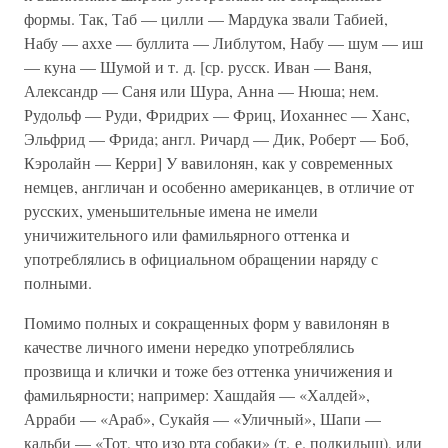
формы. Так, Таб — цилли — Мардука звали Табией,
Набу — аххе — буллита — Либлутом, Набу — шум — иш
— куна — Шумой и т. д. [ср. русск. Иван — Ваня,
Александр — Саня или Шура, Анна — Нюша; нем.
Рудольф — Руди, Фридрих — Фриц, Иоханнес — Ханс,
Эльфрид — Фрида; англ. Ричард — Дик, Роберт — Боб,
Кэролайн — Керри] У вавилонян, как у современных
немцев, англичан и особенно американцев, в отличие от
русских, уменьшительные имена не имели
уничижительного или фамильярного оттенка и
употреблялись в официальном обращении наряду с
полными.
Помимо полных и сокращенных форм у вавилонян в
качестве личного имени нередко употреблялись
прозвища и клички и тоже без оттенка уничижения и
фамильярности; например: Хашдайя — «Халдей»,
Арраби — «Араб», Сукайя — «Уличный», Шапи —
кальби — «Тот, что изо рта собаки» (т. е. подкидыш), или