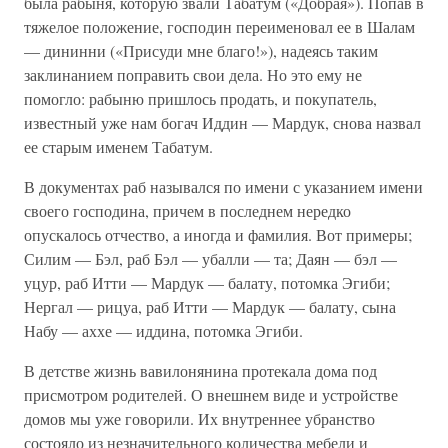
была рабыня, которую звали Табатум («Добрая»). Попав в
тяжелое положение, господин переименовал ее в Шалам
— дининни («Присуди мне благо!»), надеясь таким
заклинанием поправить свои дела. Но это ему не
помогло: рабыню пришлось продать, и покупатель,
известный уже нам богач Иддин — Мардук, снова назвал
ее старым именем Табатум.
В документах раб назывался по имени с указанием имени
своего господина, причем в последнем нередко
опускалось отчество, а иногда и фамилия. Вот примеры;
Силим — Бэл, раб Бэл — убалли — та; Даян — бэл —
уцур, раб Итти — Мардук — балату, потомка Эгиби;
Нергал — рицуа, раб Итти — Мардук — балату, сына
Набу — аххе — иддина, потомка Эгиби.
В детстве жизнь вавилонянина протекала дома под
присмотром родителей. О внешнем виде и устройстве
домов мы уже говорили. Их внутреннее убранство
состояло из незначительного количества мебели и