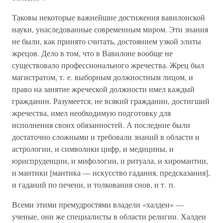
Таковы некоторые важнейшие достижения вавилонской
науки, унаследованные современным миром. Эти знания
не были, как принято считать, достоянием узкой элиты
жрецов. Дело в том, что в Вавилоне вообще не
существовало профессионального жречества. Жрец был
магистратом, т. е. выборным должностным лицом, и
право на занятие жреческой должности имел каждый
гражданин. Разумеется, не всякий гражданин, достигший
жречества, имел необходимую подготовку для
исполнения своих обязанностей. А последние были
достаточно сложными и требовали знаний в области и
астрологии, и символики цифр, и медицины, и
юриспруденции, и мифологии, и ритуала, и хиромантии,
и мантики [мантика — искусство гадания, предсказания],
и гаданий по печени, и толкования снов, и т. п.
Всеми этими премудростями владели «халдеи» —
ученые, они же специалисты в области религии. Халдеи