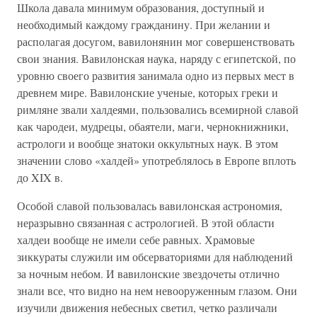
Школа давала минимум образования, доступный и
необходимый каждому гражданину. При желании и
располагая досугом, вавилонянин мог совершенствовать
свои знания. Вавилонская наука, наряду с египетской, по
уровню своего развития занимала одно из первых мест в
древнем мире. Вавилонские ученые, которых греки и
римляне звали халдеями, пользовались всемирной славой
как чародеи, мудрецы, обаятели, маги, чернокнижники,
астрологи и вообще знатоки оккультных наук. В этом
значении слово «халдей» употреблялось в Европе вплоть
до XIX в.
Особой славой пользовалась вавилонская астрономия,
неразрывно связанная с астрологией. В этой области
халдеи вообще не имели себе равных. Храмовые
зиккураты служили им обсерваториями для наблюдений
за ночным небом. И вавилонские звездочеты отлично
знали все, что видно на нем невооруженным глазом. Они
изучили движения небесных светил, четко различали