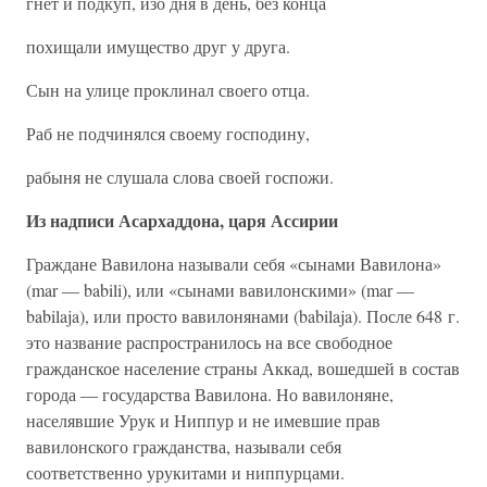
гнет и подкуп, изо дня в день, без конца
похищали имущество друг у друга.
Сын на улице проклинал своего отца.
Раб не подчинялся своему господину,
рабыня не слушала слова своей госпожи.
Из надписи Асархаддона, царя Ассирии
Граждане Вавилона называли себя «сынами Вавилона»
(mar — babili), или «сынами вавилонскими» (mar —
babilaja), или просто вавилонянами (babilaja). После 648 г.
это название распространилось на все свободное
гражданское население страны Аккад, вошедшей в состав
города — государства Вавилона. Но вавилоняне,
населявшие Урук и Ниппур и не имевшие прав
вавилонского гражданства, называли себя
соответственно урукитами и ниппурцами.