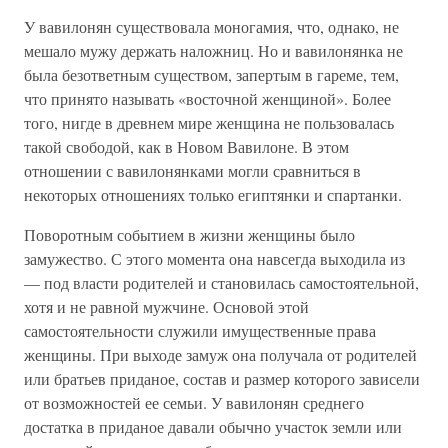
У вавилонян существовала моногамия, что, однако, не
мешало мужу держать наложниц. Но и вавилонянка не
была безответным существом, запертым в гареме, тем,
что принято называть «восточной женщиной». Более
того, нигде в древнем мире женщина не пользовалась
такой свободой, как в Новом Вавилоне. В этом
отношении с вавилонянками могли сравниться в
некоторых отношениях только египтянки и спартанки.
Поворотным событием в жизни женщины было
замужество. С этого момента она навсегда выходила из
— под власти родителей и становилась самостоятельной,
хотя и не равной мужчине. Основой этой
самостоятельности служили имущественные права
женщины. При выходе замуж она получала от родителей
или братьев приданое, состав и размер которого зависели
от возможностей ее семьи. У вавилонян среднего
достатка в приданое давали обычно участок земли или