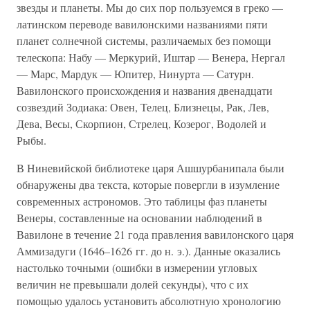
звезды и планеты. Мы до сих пор пользуемся в греко —
латинском переводе вавилонскими названиями пяти
планет солнечной системы, различаемых без помощи
телескопа: Набу — Меркурий, Иштар — Венера, Нергал
— Марс, Мардук — Юпитер, Нинурта — Сатурн.
Вавилонского происхождения и названия двенадцати
созвездий Зодиака: Овен, Телец, Близнецы, Рак, Лев,
Дева, Весы, Скорпион, Стрелец, Козерог, Водолей и
Рыбы.
В Ниневийской библиотеке царя Ашшурбанипала были
обнаружены два текста, которые повергли в изумление
современных астрономов. Это таблицы фаз планеты
Венеры, составленные на основании наблюдений в
Вавилоне в течение 21 года правления вавилонского царя
Аммизадуги (1646–1626 гг. до н. э.). Данные оказались
настолько точными (ошибки в измерении угловых
величин не превышали долей секунды), что с их
помощью удалось установить абсолютную хронологию