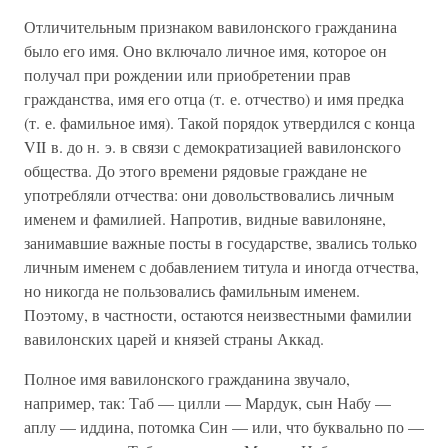
Отличительным признаком вавилонского гражданина
было его имя. Оно включало личное имя, которое он
получал при рождении или приобретении прав
гражданства, имя его отца (т. е. отчество) и имя предка
(т. е. фамильное имя). Такой порядок утвердился с конца
VII в. до н. э. в связи с демократизацией вавилонского
общества. До этого времени рядовые граждане не
употребляли отчества: они довольствовались личным
именем и фамилией. Напротив, видные вавилоняне,
занимавшие важные посты в государстве, звались только
личным именем с добавлением титула и иногда отчества,
но никогда не пользовались фамильным именем.
Поэтому, в частности, остаются неизвестными фамилии
вавилонских царей и князей страны Аккад.
Полное имя вавилонского гражданина звучало,
например, так: Таб — цилли — Мардук, сын Набу —
аплу — иддина, потомка Син — или, что буквально по —