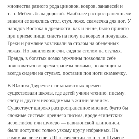
множества разного рода циновок, ковров, занавесей и
т. п. Мебель была дорогой. Наиболее распространенными
видами ее являлись стол, стул, ложе, скамеечка для ног. У
народов Востока в древности, как и ныне, было принято
при приеме пищи сидеть на полу на коврах и подушках.
Греки и римляне возлежали за столом на обеденных
ложах. Но вавилоняне ели, сидя за столом на стульях.
Правда, в богатых домах мужчины позволяли себе
пользоваться во время трапезы ложами, но женщины
всегда сидели на стульях, поставив под ноги скамеечку.
В Южном Двуречье с незапамятных времен
существовали школы, где детей учили чтению, письму,
счету и другим необходимым в жизни знаниям.
Существует широко распространенное мнение, будто бы
сложные системы древнего письма, вроде египетских
иероглифов или шумеро — вавилонской клинописи,
были доступны только узкому кругу избранных. На
самом же деле еще в III тысячелетии до н. э. в Шумере