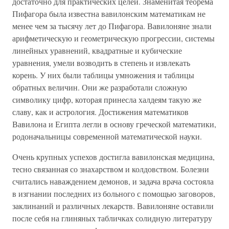
достаточно для практических целей. Знаменитая теорема
Пифагора была известна вавилонским математикам не
менее чем за тысячу лет до Пифагора. Вавилоняне знали
арифметическую и геометрическую прогрессии, системы
линейных уравнений, квадратные и кубические
уравнения, умели возводить в степень и извлекать
корень. У них были таблицы умножения и таблицы
обратных величин. Они же разработали сложную
символику цифр, которая принесла халдеям такую же
славу, как и астрология. Достижения математиков
Вавилона и Египта легли в основу греческой математики,
родоначальницы современной математической науки.
Очень крупных успехов достигла вавилонская медицина,
тесно связанная со знахарством и колдовством. Болезни
считались наваждением демонов, и задача врача состояла
в изгнании последних из больного с помощью заговоров,
заклинаний и различных лекарств. Вавилоняне оставили
после себя на глиняных табличках солидную литературу