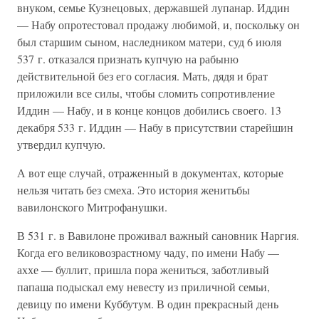
внуком, семье Кузнецовых, державшей лупанар. Иддин
— Набу опротестовал продажу любимой, и, поскольку он
был старшим сыном, наследником матери, суд 6 июля
537 г. отказался признать купчую на рабыню
действительной без его согласия. Мать, дядя и брат
приложили все силы, чтобы сломить сопротивление
Иддин — Набу, и в конце концов добились своего. 13
декабря 533 г. Иддин — Набу в присутствии старейшин
утвердил купчую.
А вот еще случай, отраженный в документах, которые
нельзя читать без смеха. Это история женитьбы
вавилонского Митрофанушки.
В 531 г. в Вавилоне проживал важный сановник Наргия.
Когда его великовозрастному чаду, по имени Набу —
аххе — буллит, пришла пора жениться, заботливый
папаша подыскал ему невесту из приличной семьи,
девицу по имени Куббутум. В один прекрасный день