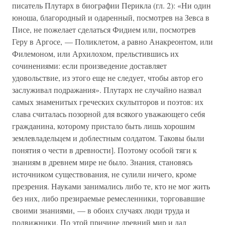
писатель Плутарх в биографии Перикла (гл. 2): «Ни один
юноша, благородный и одаренный, посмотрев на Зевса в
Писе, не пожелает сделаться Фидием или, посмотрев
Геру в Аргосе, — Поликлетом, а равно Анакреонтом, или
Филемоном, или Архилохом, прельстившись их
сочинениями: если произведение доставляет
удовольствие, из этого еще не следует, чтобы автор его
заслуживал подражания». Плутарх не случайно назвал
самых знаменитых греческих скульпторов и поэтов: их
слава считалась позорной для всякого уважающего себя
гражданина, которому пристало быть лишь хорошим
землевладельцем и доблестным солдатом. Таковы были
понятия о чести в древности]. Поэтому особой тяги к
знаниям в древнем мире не было. Знания, становясь
источником существования, не сулили ничего, кроме
презрения. Науками занимались либо те, кто не мог жить
без них, либо презираемые ремесленники, торговавшие
своими знаниями, — в обоих случаях люди труда и
подвижники. По этой причине древний мир и дал