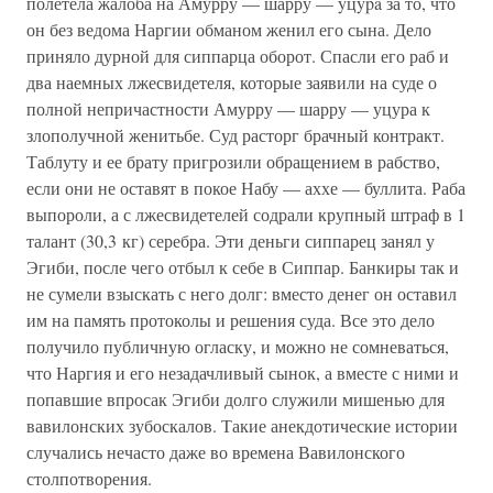
полетела жалоба на Амурру — шарру — yцypa за то, что
он без ведома Наргии обманом женил его сына. Дело
приняло дурной для сиппарца оборот. Спасли его раб и
два наемных лжесвидетеля, которые заявили на суде о
полной непричастности Амурру — шарру — уцура к
злополучной женитьбе. Суд расторг брачный контракт.
Таблуту и ее брату пригрозили обращением в рабство,
если они не оставят в покое Набу — аххе — буллита. Раба
выпороли, а с лжесвидетелей содрали крупный штраф в 1
талант (30,3 кг) серебра. Эти деньги сиппарец занял у
Эгиби, после чего отбыл к себе в Сиппар. Банкиры так и
не сумели взыскать с него долг: вместо денег он оставил
им на память протоколы и решения суда. Все это дело
получило публичную огласку, и можно не сомневаться,
что Наргия и его незадачливый сынок, а вместе с ними и
попавшие впросак Эгиби долго служили мишенью для
вавилонских зубоскалов. Такие анекдотические истории
случались нечасто даже во времена Вавилонского
столпотворения.