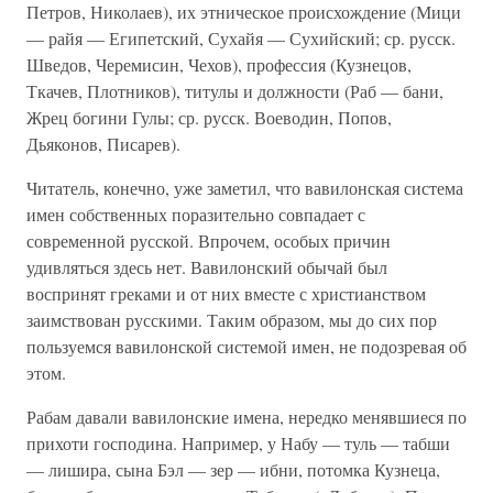
Петров, Николаев), их этническое происхождение (Мици
— райя — Египетский, Сухайя — Сухийский; ср. русск.
Шведов, Черемисин, Чехов), профессия (Кузнецов,
Ткачев, Плотников), титулы и должности (Раб — бани,
Жрец богини Гулы; ср. русск. Воеводин, Попов,
Дьяконов, Писарев).
Читатель, конечно, уже заметил, что вавилонская система
имен собственных поразительно совпадает с
современной русской. Впрочем, особых причин
удивляться здесь нет. Вавилонский обычай был
воспринят греками и от них вместе с христианством
заимствован русскими. Таким образом, мы до сих пор
пользуемся вавилонской системой имен, не подозревая об
этом.
Рабам давали вавилонские имена, нередко менявшиеся по
прихоти господина. Например, у Набу — туль — табши
— лишира, сына Бэл — зер — ибни, потомка Кузнеца,