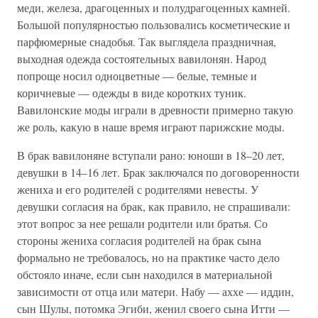
меди, железа, драгоценных и полудрагоценных камней.
Большой популярностью пользовались косметические и
парфюмерные снадобья. Так выглядела праздничная,
выходная одежда состоятельных вавилонян. Народ
попроще носил одноцветные — белые, темные и
коричневые — одежды в виде коротких туник.
Вавилонские моды играли в древности примерно такую
же роль, какую в наше время играют парижские моды.
В брак вавилоняне вступали рано: юноши в 18–20 лет,
девушки в 14–16 лет. Брак заключался по договоренности
жениха и его родителей с родителями невесты. У
девушки согласия на брак, как правило, не спрашивали:
этот вопрос за нее решали родители или братья. Со
стороны жениха согласия родителей на брак сына
формально не требовалось, но на практике часто дело
обстояло иначе, если сын находился в материальной
зависимости от отца или матери. Набу — аххе — иддин,
сын Шулы, потомка Эгиби, женил своего сына Итти —