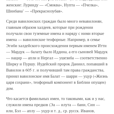
женские: Луринду — «Смоква», Нупта — «Пчелка»,
Шинбана’ — «Прекраснозубая».
Среди вавилонских граждан было много невавилонян,
главным образом халдеев, которые при рождении
получали свои туземные имена и наряду с ними вторые
имена — вавилонские теофорные. Например, в семье
Эгиби халдейского происхождения первым именем Итти
— Мардук — балату было Иддина, а его сыновей Мардук
— нацир — апли и Нергал — ушезиба — соответственно
Ширку и Пуршу. Иудейский пророк Даниил, попавший в
Вавилон в 605 г. и получивший там права гражданства,
принял вавилонское имя Балат — шарри — уцур («Жизнь
царя сохрани», теофорный компонент в Библии опущен)
дом.
Что касается фамильных имен, то таковыми, как и у нас,
служили имена предков (Эа — илута — бани, Син —
или, Бэл — аплу — уцур и т. д., ср. русск. Иванов,