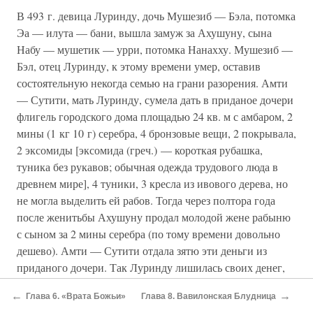
В 493 г. девица Луринду, дочь Мушезиб — Бэла, потомка
Эа — илута — бани, вышла замуж за Ахушуну, сына
Набу — мушетик — урри, потомка Нанахху. Мушезиб —
Бэл, отец Луринду, к этому времени умер, оставив
состоятельную некогда семью на грани разорения. Амти
— Сутити, мать Луринду, сумела дать в приданое дочери
флигель городского дома площадью 24 кв. м с амбаром, 2
мины (1 кг 10 г) серебра, 4 бронзовые вещи, 2 покрывала,
2 эксомиды [эксомида (греч.) — короткая рубашка,
туника без рукавов; обычная одежда трудового люда в
древнем мире], 4 туники, 3 кресла из ивового дерева, но
не могла выделить ей рабов. Тогда через полтора года
после женитьбы Ахушуну продал молодой жене рабыню
с сыном за 2 мины серебра (по тому времени довольно
дешево). Амти — Сутити отдала зятю эти деньги из
приданого дочери. Так Луринду лишилась своих денег,
но зато приобрела собственных слуг — рабов.
←
→
Глава 6. «Врата Божьи»
Глава 8. Вавилонская Блудница
Кроме приданого, невеста часто располагала кубышкой с