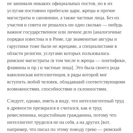
не занимали никаких официальных постов, но к их
услугам постоянно прибегали цари, жрецы и прочие
магистраты и сановники, а также частные лица. Без их
участия и совета не решалось ни одно сколько — нибудь
важное государственное или личное дело [аналогичные
порядки известны и в Риме, где знаменитые авгуры и
гаруспики тоже были не жрецами, а специалистами в
области религии, услугами которых пользовались
римские магистраты (в том числе и жрецы — понтифики,
фламины и пр.) и частные лица]. Это была своего рода
вавилонская интеллигенция, в ряды которой мог
вступить любой человек, обладавший соответствующими
возможностями, способностями и склонностями.
Следует, однако, иметь в виду, что интеллигентный труд
в древности презирался и считался, как и труд
ремесленника, недостойным гражданина, потому что
интеллигент трудился не на себя, а на других [вот,
например, что писал по этому поводу греко — римский