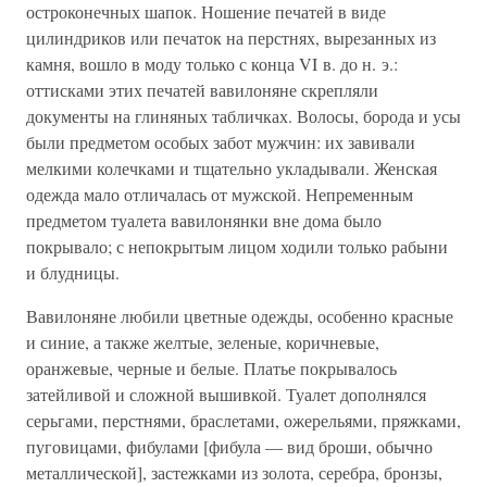
остроконечных шапок. Ношение печатей в виде
цилиндриков или печаток на перстнях, вырезанных из
камня, вошло в моду только с конца VI в. до н. э.:
оттисками этих печатей вавилоняне скрепляли
документы на глиняных табличках. Волосы, борода и усы
были предметом особых забот мужчин: их завивали
мелкими колечками и тщательно укладывали. Женская
одежда мало отличалась от мужской. Непременным
предметом туалета вавилонянки вне дома было
покрывало; с непокрытым лицом ходили только рабыни
и блудницы.
Вавилоняне любили цветные одежды, особенно красные
и синие, а также желтые, зеленые, коричневые,
оранжевые, черные и белые. Платье покрывалось
затейливой и сложной вышивкой. Туалет дополнялся
серьгами, перстнями, браслетами, ожерельями, пряжками,
пуговицами, фибулами [фибула — вид броши, обычно
металлической], застежками из золота, серебра, бронзы,