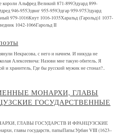
е короли Альфред Великий 871-899Эдуард 899-
дред 946-955Эдвиг 955-959Эдгар 959-975Эдуард
ый 979-1016Кнут 1016-1035Харальд (Гарольд)1 1037-
едник 1042-1066Гарольд II
 поэты
янули Некрасова, с него и начнем. И никуда не
колая Алексеевича: Назови мне такую обитель, Я
вой и хранитель, Где бы русский мужик не стонал?..
ЕМЕННЫЕ МОНАРХИ, ГЛАВЫ
НЦУЗСКИЕ ГОСУДАРСТВЕННЫЕ
ОНАРХИ, ГЛАВЫ ГОСУДАРСТВ И ФРАНЦУЗСКИЕ
 главы государств, папыПапы:Урбан VIII (1623–