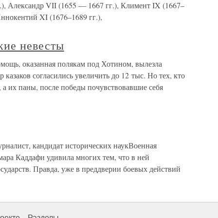
.), Александр VII (1655 — 1667 гг.), Климент IX (1667–
Иннокентий XI (1676–1689 гг.),
кие невесты
омощь, оказанная полякам под Хотином, вылезла
р казаков согласились увеличить до 12 тыс. Но тех, кто
, а их паны, после победы почувствовавшие себя
рналист, кандидат исторических наукВоенная
ара Каддафи удивила многих тем, что в ней
сударств. Правда, уже в преддверии боевых действий
оекте
Разделы