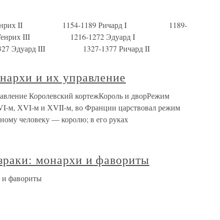
неты Генрих II 1154-1189 Ричард I 1189-
Генрих III 1216-1272 Эдуард I
27 Эдуард III 1327-1377 Ричард II
нархи и их управление
равление Королевский кортежКороль и дворРежим
VI-м, ХVI-м и ХVII-м, во Франции царствовал режим
ному человеку — королю; в его руках
зраки: монархи и фавориты
и и фавориты