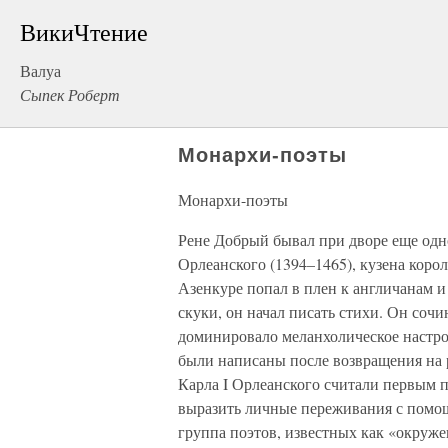
ВикиЧтение
Валуа
Сыпек Роберт
Монархи-поэты
Монархи-поэты
Рене Добрый бывал при дворе еще одно
Орлеанского (1394–1465), кузена корол
Азенкуре попал в плен к англичанам и 
скуки, он начал писать стихи. Он сочи
доминировало меланхолическое настро
были написаны после возвращения на р
Карла I Орлеанского считали первым п
выразить личные переживания с помо
группа поэтов, известных как «окруже