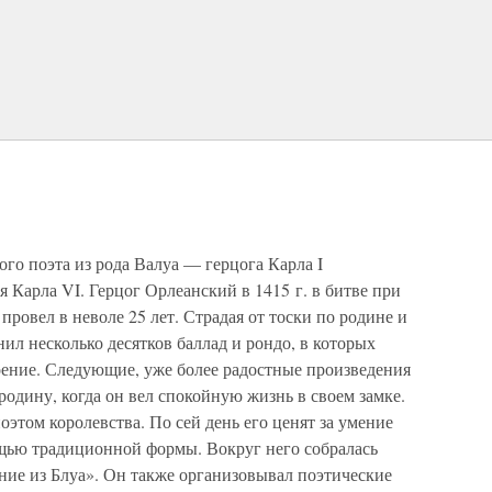
го поэта из рода Валуа — герцога Карла I
я Карла VI. Герцог Орлеанский в 1415 г. в битве при
провел в неволе 25 лет. Страдая от тоски по родине и
нил несколько десятков баллад и рондо, в которых
ение. Следующие, уже более радостные произведения
одину, когда он вел спокойную жизнь в своем замке.
оэтом королевства. По сей день его ценят за умение
щью традиционной формы. Вокруг него собралась
ние из Блуа». Он также организовывал поэтические