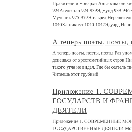
Правители и монархи Англосаксонски
924Ательстан 924-939Эдмунд 939-946Э
Мученик 975-979Этельред Нерешительн
1040Хартакнут 1040-1042Эдуард Испов
А теперь поэты, поэты,
А теперь поэты, поэты, поэты Раз упом
денешься от хрестоматийных строк Ни
такого угла не видал, Где бы сеятель т
Читаешь этот трубный
Приложение 1. СОВР
ГОСУДАРСТВ И ФРА
ДЕЯТЕЛИ
Приложение 1. СОВРЕМЕННЫЕ М
ГОСУДАРСТВЕННЫЕ ДЕЯТЕЛИ Монархи,