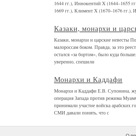
1644 гг.), Иннокентий X (1644–1655 гг
1669 гг.), Климент X (1670–1676 гг.), 
Казаки, монархи и царс
Казаки, монархи и царские невесты П
малороссам боком. Правда, за это реест
остался «за бортом», было куда больше
уверенно, спешили
Монархи и Каддафи
Монархи и Каддафи Е.В. Супонина, жу
операция Запада против режима Муамм
принимали участие войска арабских го
СМИ давали понять, что с
О пр