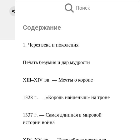
Поиск
Содержание
1. Через века и поколения
Печать безумия и дар мудрости
XIII–XIV вв. — Мечты о короне
1328 г. — «Король-найденыш» на троне
1337 г. — Самая длинная в мировой
истории война
XIV–XV вв. — Тяжелейшее время для