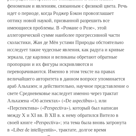
феноменам и явлениям, связанным с физикой цвета. Речь
идет о периоде, когда Роджер Бэкон провозглашает
оптику новой наукой, призванной разрешить все
имеющиеся проблемы. В «Романе о Розе», этой
аллегорической сумме наиболее прогрессивной части
схоластики, Жан де Мён устами Природы обстоятельно
исследует такие чудесные явления, как радуга и кривые
зеркала, где карлики и великаны обретают обратные
пропорции и их фигуры искривляются и
переворачиваются. Именно в этом тексте на правах
величайшего авторитета в данном вопросе упоминается
араб Альхазен; и действительно, научное представление о
свете Средневековье наследует именно через трактат
Альхазена «Об аспектах» («De aspectibus»), или
«Перспектива» («Perspectiva»), который был написан
между X и XI вв. В XII в. к нему обратился Витело в
своей книге «Perspectiva»; эта тема была вновь затронута
в «Liber de intelligentiis», трактате, долгое время