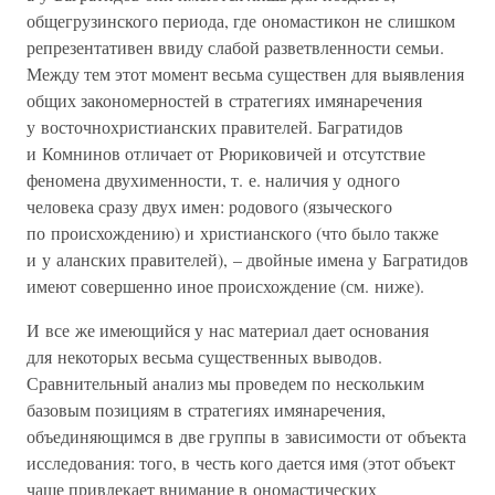
общегрузинского периода, где ономастикон не слишком
репрезентативен ввиду слабой разветвленности семьи.
Между тем этот момент весьма существен для выявления
общих закономерностей в стратегиях имянаречения
у восточнохристианских правителей. Багратидов
и Комнинов отличает от Рюриковичей и отсутствие
феномена двухименности, т. е. наличия у одного
человека сразу двух имен: родового (языческого
по происхождению) и христианского (что было также
и у аланских правителей), – двойные имена у Багратидов
имеют совершенно иное происхождение (см. ниже).
И все же имеющийся у нас материал дает основания
для некоторых весьма существенных выводов.
Сравнительный анализ мы проведем по нескольким
базовым позициям в стратегиях имянаречения,
объединяющимся в две группы в зависимости от объекта
исследования: того, в честь кого дается имя (этот объект
чаще привлекает внимание в ономастических