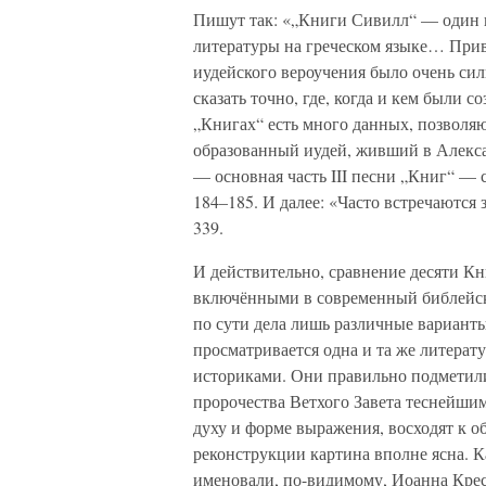
Пишут так: «„Книги Сивилл“ — один 
литературы на греческом языке… Прив
иудейского вероучения было очень с
сказать точно, где, когда и кем были 
„Книгах“ есть много данных, позволя
образованный иудей, живший в Алекса
— основная часть III песни „Книг“
184–185. И далее: «Часто встречаются з
339.
И действительно, сравнение десяти К
включёнными в современный библейски
по сути дела лишь различные вариант
просматривается одна и та же литерату
историками. Они правильно подметили
пророчества Ветхого Завета теснейшим
духу и форме выражения, восходят к 
реконструкции картина вполне ясна. К
именовали, по-видимому, Иоанна Крес