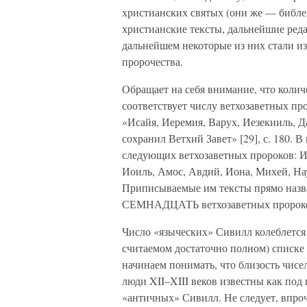
христианских святых (они же — библе
христианские тексты, дальнейшие ред
дальнейшем некоторые из них стали из
пророчества.
Обращает на себя внимание, что коли
соответствует числу ветхозаветных п
«Исайя, Иеремия, Варух, Иезекииль, Д
сохранил Ветхий Завет» [29], с. 180. 
следующих ветхозаветных пророков: И
Иоиль, Амос, Авдий, Иона, Михей, На
Приписываемые им тексты прямо назв
СЕМНАДЦАТЬ ветхозаветных пророк
Число «языческих» Сивилл колеблется
считаемом достаточно полном) списке
начинаем понимать, что близость чисел
люди XII–XIII веков известны как под
«античных» Сивилл. Не следует, впро