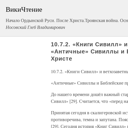
ВикиЧтение
Начало Ордынской Руси. После Христа.Троянская война. Осн
Носовский Глеб Владимирович
10.7.2. «Книги Сивилл» 
«Античные» Сивиллы и 
Христе
10.7.2. «Книги Сивилл» и ветхозаветн
«Античные» Сивиллы и Библейские пр
До нашего времени дошёл важный ста
Сивилл» [29]. Считается, что «перед на
Принятая сегодня в скалигеровской и
противоречива, темна и запутана. Поясн
[29]. Сегодня история «Книг Сивилл» р