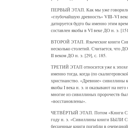
ПЕРВЫЙ ЭТАП. Как мы уже говорили, 
«глубочайшую древность» VIII–VI веко
датируется будто бы именно этим вре
составлен якобы в VI веке ДО н. э. [151
ВТОРОЙ ЭТАП. Языческие книги Сивил
несколько столетий. Считается, чт
II веком ДО н. э. [29], с. 185.
ТРЕТИЙ ЭТАП относится уже к эпохе и
именно тогда, когда (по скалигеровск
христианство. «Древние» сивиллины 
якобы I века н. э. и оказывают на нег
многие из сивиллиных пророчеств был
«восстановлены».
ЧЕТВЁРТЫЙ ЭТАП. Потом «Книги Сиви
году н. э. «Сивиллины книги БЫЛИ 
бесценные книги погибли в очередной р