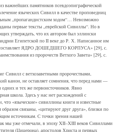
из важнейших памятников псевдоэпиграфической
лечение языческих Сивилл в качестве проповедниц
ильным „пропагандистским ходом“… Невозможно
созданы первые тексты „еврейской Сивиллы“. Но в
ющих утверждать, что их автором был эллински
ндрии Египетской по II веке до Р. Х. Написанное им
 — составляет ЯДРО ДОШЕДШЕГО КОРПУСА» [29], с.
аимствования из пророчеств Ветхого Завета» [29], с.
ниг Сивилл с ветхозаветными пророчествами,
й канон, не оставляет сомнения, что перед нами —
ы одних и тех же первоисточников. Явно
рная школа. Здесь у нас нет расхождений с
, что «языческие» сивиллины книги и известные
 образом связаны, «цитируют друг друга», близки по
общим источникам. С точки зрения нашей
ак мы уже отмечали, в эпоху XII–XIII веков Сивиллами
тителя (Цицерона), апостолов Христа и первых