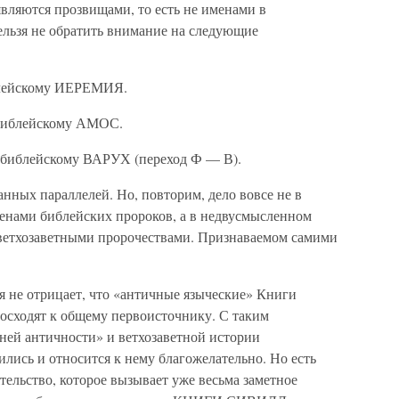
 являются прозвищами, то есть не именами в
ельзя не обратить внимание на следующие
блейскому ИЕРЕМИЯ.
библейскому АМОС.
библейскому ВАРУХ (переход Ф — В).
нных параллелей. Но, повторим, дело вовсе не в
енами библейских пророков, а в недвусмысленном
 ветхозаветными пророчествами. Признаваемом самими
я не отрицает, что «античные языческие» Книги
восходят к общему первоисточнику. С таким
ней античности» и ветхозаветной истории
лись и относится к нему благожелательно. Но есть
ятельство, которое вызывает уже весьма заметное