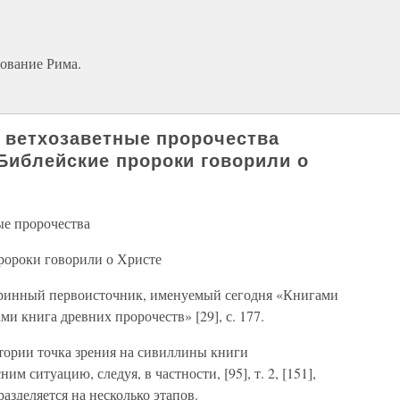
ование Рима.
и ветхозаветные пророчества
Библейские пророки говорили о
ые пророчества
ороки говорили о Христе
ринный первоисточник, именуемый сегодня «Книгами
ми книга древних пророчеств» [29], с. 177.
стории точка зрения на сивиллины книги
им ситуацию, следуя, в частности, [95], т. 2, [151],
азделяется на несколько этапов.