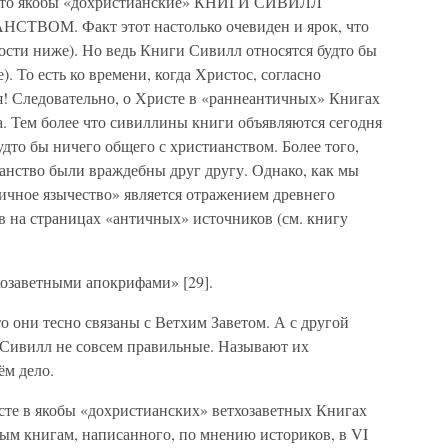
, что якобы «дохристианские» КНИГИ СИВИЛЛ
М. Факт этот настолько очевиден и ярок, что
ости ниже). Но ведь Книги Сивилл относятся будто бы
е). То есть ко времени, когда Христос, согласно
я! Следовательно, о Христе в «раннеантичных» Книгах
. Тем более что сивиллины книги объявляются сегодня
дто бы ничего общего с христианством. Более того,
ианство были враждебны друг другу. Однако, как мы
ичное язычество» является отражением древнего
в на страницах «античных» источников (см. книгу
озаветными апокрифами» [29].
то они тесно связаны с Ветхим Заветом. А с другой
и Сивилл не совсем правильные. Называют их
ём дело.
сте в якобы «дохристианских» ветхозаветных Книгах
ым книгам, написанного, по мнению историков, в VI