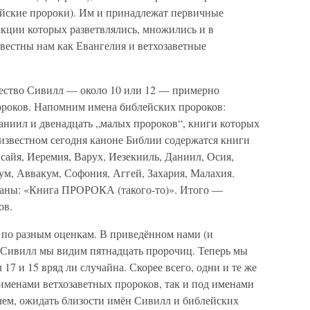
йские пророки). Им и принадлежат первичные
акции которых разветвлялись, множились и в
вестны нам как Евангелия и ветхозаветные
чество Сивилл — около 10 или 12 — примерно
ророков. Напомним имена библейских пророков:
аниил и двенадцать „малых пророков“, книги которых
В известном сегодня каноне Библии содержатся книги
сайя, Иеремия, Варух, Иезекииль, Даниил, Осия,
ум, Аввакум, Софония, Аггей, Захария, Малахия.
аны: «Книга ПРОРОКА (такого-то)». Итого —
ов.
 по разным оценкам. В приведённом нами (и
 Сивилл мы видим пятнадцать пророчиц. Теперь мы
 17 и 15 вряд ли случайна. Скорее всего, одни и те же
 именами ветхозаветных пророков, так и под именами
чем, ожидать близости имён Сивилл и библейских