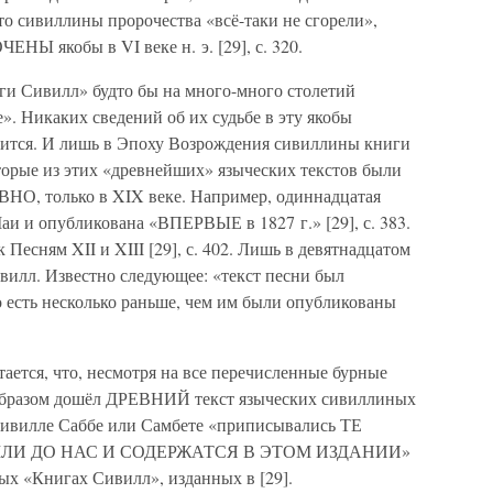
то сивиллины пророчества «всё-таки не сгорели»,
якобы в VI веке н. э. [29], с. 320.
 Сивилл» будто бы на много-много столетий
». Никаких сведений об их судьбе в эту якобы
дится. И лишь в Эпоху Возрождения сивиллины книги
торые из этих «древнейших» языческих текстов были
 только в XIX веке. Например, одиннадцатая
и и опубликована «ВПЕРВЫЕ в 1827 г.» [29], с. 383.
к Песням XII и XIII [29], с. 402. Лишь в девятнадцатом
вилл. Известно следующее: «текст песни был
то есть несколько раньше, чем им были опубликованы
тается, что, несмотря на все перечисленные бурные
 образом дошёл ДРЕВНИЙ текст языческих сивиллиных
Сивилле Саббе или Самбете «приписывались ТЕ
ЛИ ДО НАС И СОДЕРЖАТСЯ В ЭТОМ ИЗДАНИИ»
нных «Книгах Сивилл», изданных в [29].