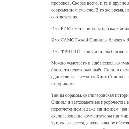
пророков. Скорее всего, и те и другие
современном смысле. В то же время, н
соответствия.
Имя РИМ-ской Сивиллы близко к би
Имя САМОС-ской Сивиллы близко к 
Имя ФРИГИЙ-ской Сивиллы близко к 
Можно усмотреть и ещё несколько тума
близости некоторых имён Сивилл с им
единстве «языческих» Книг Сивилл с
историками.
Таким образом, скалигеровская истори
Сивилл и ветхозаветные пророчества 
переплетением и даже единением «ран
скалигеровские комментаторы примири
тут, оказывается, другое важное обсто