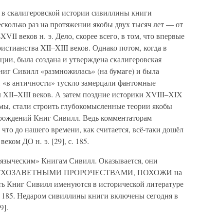
 в скалигеровской истории сивиллины книги
сколько раз на протяжении якобы двух тысяч лет — от
XVII веков н. э. Дело, скорее всего, в том, что впервые
истианства XII–XIII веков. Однако потом, когда в
ции, была создана и утверждена скалигеровская
ниг Сивилл «размножилась» (на бумаге) и была
, «в античности» тускло замерцали фантомные
XII–XIII веков. А затем поздние историки XVIII–XIX
омы, стали строить глубокомысленные теории якобы
зрождений Книг Сивилл. Ведь комментаторам
, что до нашего времени, как считается, всё-таки дошёл
ком ДО н. э. [29], с. 185.
«языческим» Книгам Сивилл. Оказывается, они
и ВЕТХОЗАВЕТНЫМИ ПРОРОЧЕСТВАМИ, ПОХОЖИ на
ять Книг Сивилл именуются в исторической литературе
. 185. Недаром сивиллины книги включены сегодня в
9].