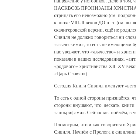
напряжение у историков. Дело в том
НАСКВОЗЬ ПРОНИЗАНЫ ХРИСТИАНСТВО
отрицать его невозможно (см. подробн
к эпохе VIII–II веков ДО н. э. (см. выш
скалигеровской версии, ещё не родилс
Сивилл не должно говориться ни слова
«языческими», то есть не имеющими бу
нас уверяют, что «язычество» и христ
показали в наших исследованиях, «ант
«родового» христианства XII–XV веко
«Царь Славян»).
Сегодня Книги Сивилл именуют «ветх
То есть с одной стороны признаётся, ч
стороны внушают, что, дескать, книг
«апокрифами». Сейчас мы поймём, в ч
Посмотрим, что и как говорится о Хри
Сивилл. Начнём с Пролога к сивиллин