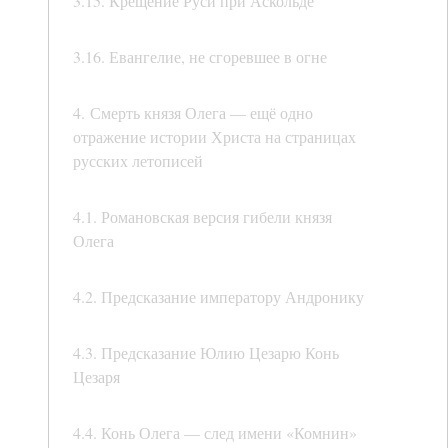
3.15. Крещение Руси при Аскольде
3.16. Евангелие, не сгоревшее в огне
4. Смерть князя Олега — ещё одно
отражение истории Христа на страницах
русских летописей
4.1. Романовская версия гибели князя
Олега
4.2. Предсказание императору Андронику
4.3. Предсказание Юлию Цезарю Конь
Цезаря
4.4. Конь Олега — след имени «Комнин»