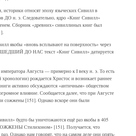
историки относят эпоху языческих Сивилл в
в ДО н. э. Следовательно, ядро «Книг Сивилл»
менем. Сборник «древних» сивиллиных книг был
].
л якобы «вновь всплывают на поверхность» через
о ДОШЕДШИЙ ДО НАС текст «Книг Сивилл» датируется
мператора Августа — примерно к I веку н. э. То есть
ой хронологии) рождается Христос и возникает раннее
книги активно обсуждаются «античным» обществом
о огромное влияние. Сообщается далее, что при Августе
и сожжены [151]. Однако вскоре они были
лл» будто бы уничтожаются ещё раз якобы в 405
СОЖЖЕНЫ Стилихоном» [151]. Получается, что
аз. Однако нам говорят, что на самом деле они опять-