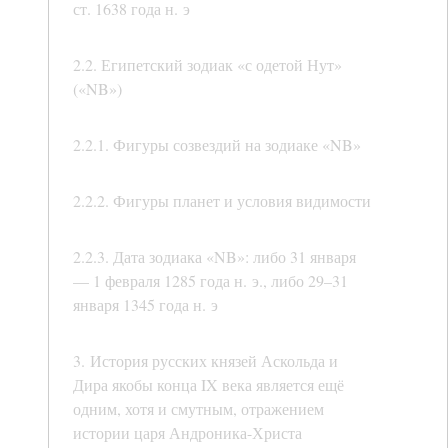
ст. 1638 года н. э
2.2. Египетский зодиак «с одетой Нут»
(«NB»)
2.2.1. Фигуры созвездий на зодиаке «NB»
2.2.2. Фигуры планет и условия видимости
2.2.3. Дата зодиака «NB»: либо 31 января
— 1 февраля 1285 года н. э., либо 29–31
января 1345 года н. э
3. История русских князей Аскольда и
Дира якобы конца IX века является ещё
одним, хотя и смутным, отражением
истории царя Андроника-Христа