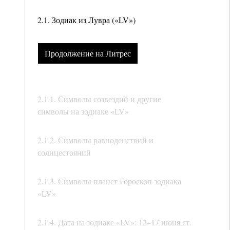
2.1. Зодиак из Лувра («LV»)
Продолжение на Литрес
2.1.1. Символы созвездий и другие
символы на зодиаке «LV»
2.1.2. Символы равноденствий и
солнцестояний
2.1.3. Символы планет Гороскоп зодиака
«LV»
2.1.4. Дата на зодиаке «LV»: 12–17 июня ст.