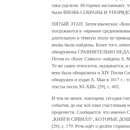
таки уцелели. Историки настаивают, ч
были ВНОВЬ СОБРАНЫ И УПОРЯДОЧЕНЫ 
ПЯТЫЙ ЭТАП. Затем языческие «Книги
погружаются в «мрачное средневековье
длительную и тёмную эпоху не приво
вновь были найдены. Более того, неко
обнаружены СРАВНИТЕЛЬНО НЕДАВНО,
Песня из «Книг Сивилл» найдена А. Ма
То же самое относится, оказывается, и 
веке была обнаружена и XIV Песня Си
обнаружен и издан А. Маи в 1817 г., 
тексты песен XI–XIII» [29], с. 402.
И тем не менее, повторим, сегодня счи
события, до нас всё-таки счастливым
пророчеств. Сообщается, что именно 
„КНИГИ СИВИЛЛ“, КОТОРЫЕ ДОШ
[29], с. 179. Речь идёт о десяти стари