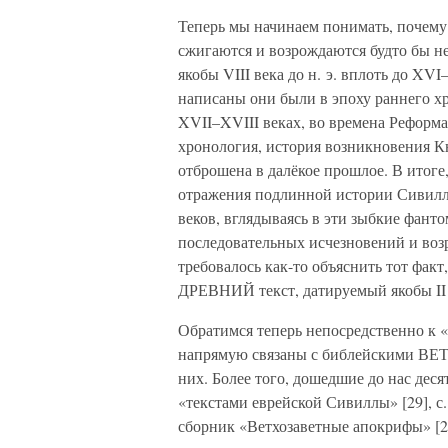
Теперь мы начинаем понимать, почему
сжигаются и возрождаются будто бы не
якобы VIII века до н. э. вплоть до XVI–
написаны они были в эпоху раннего хр
XVII–XVIII веках, во времена Реформа
хронология, история возникновения К
отброшена в далёкое прошлое. В итоге
отражения подлинной истории Сивилл 
веков, вглядываясь в эти зыбкие фант
последовательных исчезновений и во
требовалось как-то объяснить тот факт
ДРЕВНИЙ текст, датируемый якобы II ве
Обратимся теперь непосредственно к 
напрямую связаны с библейским
них. Более того, дошедшие до нас дес
«текстами еврейской Сивиллы» [29], с
сборник «Ветхозаветные апокрифы» [2