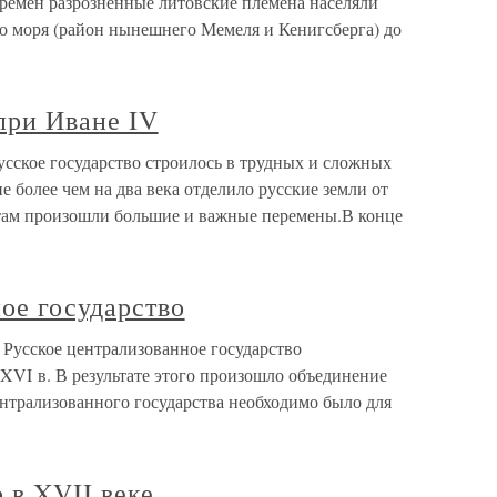
времен разрозненные литовские племена населяли
го моря (район нынешнего Мемеля и Кенигсберга) до
 при Иване IV
Русское государство строилось в трудных и сложных
 более чем на два века отделило русские земли от
 там произошли большие и важные перемены.В конце
ое государство
 Русское централизованное государство
XVI в. В результате этого произошло объединение
нтрализованного государства необходимо было для
о в XVII веке