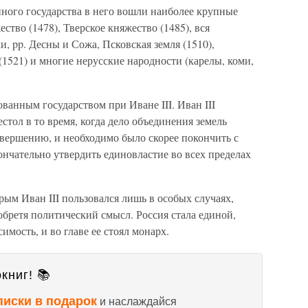
нного государства в него вошли наиболее крупные
ство (1478), Тверское княжество (1485), вся
, pp. Десны и Сожа, Псковская земля (1510),
(1521) и многие нерусские народности (карелы, коми,
ованным государством при Иване III. Иван III
стол в то время, когда дело объединения земель
авершению, и необходимо было скорее покончить с
ончательно утвердить единовластие во всех пределах
рым Иван III пользовался лишь в особых случаях,
обретя политический смысл. Россия стала единой,
имость, и во главе ее стоял монарх.
книг! 📚
писки в подарок
и наслаждайся