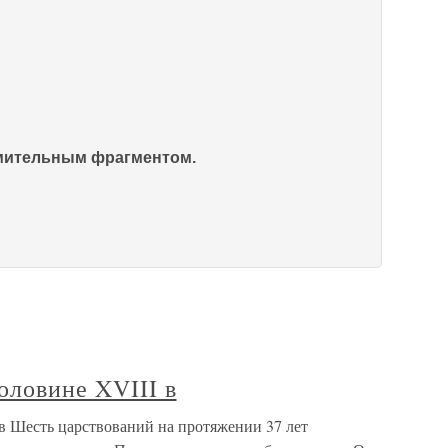
омительным фрагментом.
половине XVIII в
 в Шесть царствований на протяжении 37 лет