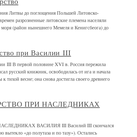
рство
дания Литвы до поглощения Польшей Литовско-
 времен разрозненные литовские племена населяли
о моря (район нынешнего Мемеля и Кенигсбеога) до
ство при Василии III
лии III В первой половине XVI в. Россия пережила
сал русский книжник, освободилась от ига и начала
ы к тихой весне; она снова достигла своего древнего
АРСТВО ПРИ НАСЛЕДНИКАХ
СЛЕДНИКАХ ВАСИЛИЯ III Василий III скончался
ною вытекло «до полутаза и по тазу»). Остались