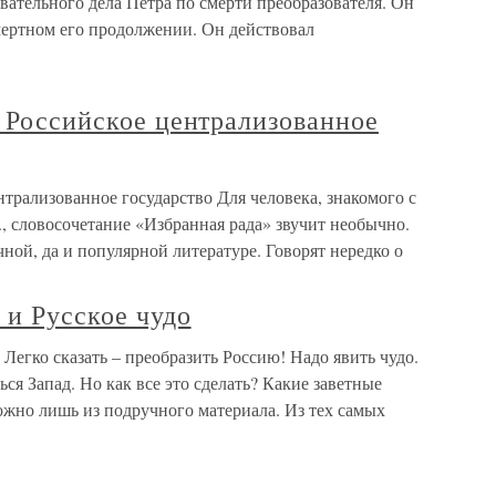
вательного дела Петра по смерти преобразователя. Он
смертном его продолжении. Он действовал
и Российское централизованное
нтрализованное государство Для человека, знакомого с
., словосочетание «Избранная рада» звучит необычно.
ной, да и популярной литературе. Говорят нередко о
 и Русское чудо
 Легко сказать – преобразить Россию! Надо явить чудо.
ься Запад. Но как все это сделать? Какие заветные
ожно лишь из подручного материала. Из тех самых