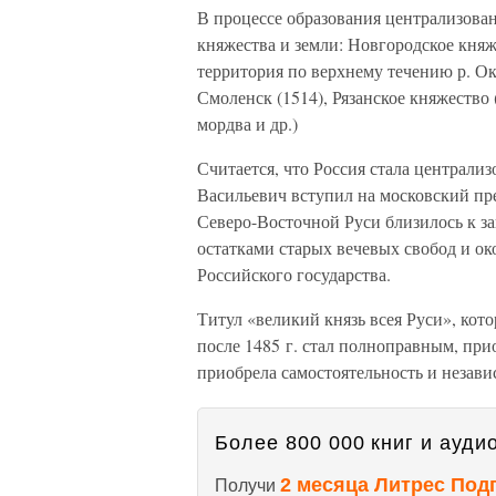
В процессе образования централизова
княжества и земли: Новгородское княже
территория по верхнему течению р. Оки
Смоленск (1514), Рязанское княжество 
мордва и др.)
Считается, что Россия стала централиз
Васильевич вступил на московский пре
Северо-Восточной Руси близилось к з
остатками старых вечевых свобод и ок
Российского государства.
Титул «великий князь всея Руси», кото
после 1485 г. стал полноправным, при
приобрела самостоятельность и независ
Более 800 000 книг и аудио
2 месяца Литрес Под
Получи