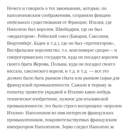
Нечего и говорить о тех завоеваниях, которые, по
наполеоновским соображениям, сохраняли фикцию
отдельного
существования от Франции: Италия, где
Наполеон был королем, Швейцария, где он был
«медиатором». Рейнский союз (Бавария, Саксония,
Вюртемберг, Баден и т.д.), где он был «протектором»,
Вестфальское королевство, т.е. конгломерат средне— и
северогерманских государств, куда он посадил королем
своего брата Жерома, Польша, куда он посадил своего
вассала, саксонского короля, и т.д. и т.д. — все это
должно было быть рынком сбыта или рынком сырья для
французской промышленности. Сажали в тюрьму за
попытку провезти украдкой в Италию какое-нибудь
техническое изобретение, нужное для итальянской
промышленности; это было строго воспрещено «королем
Италии» Наполеоном во имя интересов французских
промышленников, покровительствуемых французским
императором Наполеоном. Зорко следил Наполеон за