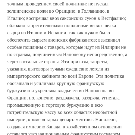
точным проведением своей политики: не пускал
золингенские ножи во Францию, в Голландию, в
Италию; воспрещал ввоз саксонских сукон в Вестфалию;
обложил запретительными пошлинами вывоз шелка-
сырца из Италии и Испании, так как нужно было
обеспечить сырьем лионских фабрикантов; взыскивал
особые пошлины с товаров, которые идут из Иллирии не
по странам, подчиненным Наполеону непосредственно, а
через вассальные страны. Эти приказы, запреты,
указания, выговоры тучами ежедневно летели из
императорского кабинета по всей Европе. Эта политика
обогащала и усиливала крупную французскую
буржуазию и укрепляла владычество Наполеона во
Франции, но, конечно, раздражала, разоряла, угнетала
промышленную и торговую буржуазию и всю
потребительскую массу во всех областях необъятной
империи, кроме «старых департаментов». Наполеон,
создавая империю Запада, в хозяйственном отношении
оставался узко национальным французским государем,