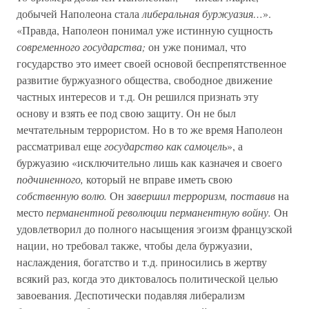
добычей Наполеона стала
либеральная буржуазия…
».
«Правда, Наполеон понимал уже истинную сущность
современного государства;
он уже понимал, что
государство это имеет своей основой беспрепятственное
развитие буржуазного общества, свободное движение
частных интересов и т.д. Он решился признать эту
основу и взять ее под свою защиту. Он не был
мечтательным террористом. Но в то же время Наполеон
рассматривал еще
государство как самоцель
», а
буржуазию «исключительно лишь как казначея и своего
подчиненного,
который не вправе иметь свою
собственную волю.
Он
завершил терроризм, поставив
на
место
перманентной революции перманентную войну.
Он
удовлетворил до полного насыщения эгоизм французской
нации, но требовал также, чтобы дела буржуазии,
наслаждения, богатство и т.д. приносились в жертву
всякий раз, когда это диктовалось политической целью
завоевания. Деспотически подавляя либерализм