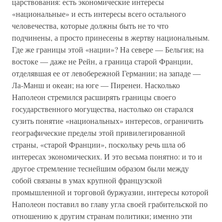
царствования: есть экономические интересы
«национальные» и есть интересы всего остального
человечества, которые должны быть не то что
подчинены, а просто принесены в жертву национальным.
Где же границы этой «нации»? На севере — Бельгия; на
востоке — даже не Рейн, а граница старой Франции,
отделявшая ее от левобережной Германии; на западе —
Ла-Манш и океан; на юге — Пиренеи. Насколько
Наполеон стремился расширять границы своего
государственного могущества, настолько он старался
сузить понятие «национальных» интересов, ограничить
географические пределы этой привилегированной
страны, «старой Франции», поскольку речь шла об
интересах экономических. И это весьма понятно: и то и
другое стремление теснейшим образом были между
собой связаны в умах крупной французской
промышленной и торговой буржуазии, интересы которой
Наполеон поставил во главу угла своей грабительской по
отношению к другим странам политики; именно эти