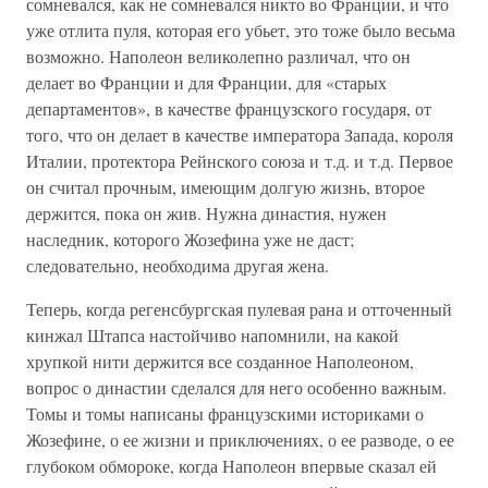
сомневался, как не сомневался никто во Франции, и что
уже отлита пуля, которая его убьет, это тоже было весьма
возможно. Наполеон великолепно различал, что он
делает во Франции и для Франции, для «старых
департаментов», в качестве французского государя, от
того, что он делает в качестве императора Запада, короля
Италии, протектора Рейнского союза и т.д. и т.д. Первое
он считал прочным, имеющим долгую жизнь, второе
держится, пока он жив. Нужна династия, нужен
наследник, которого Жозефина уже не даст;
следовательно, необходима другая жена.
Теперь, когда регенсбургская пулевая рана и отточенный
кинжал Штапса настойчиво напомнили, на какой
хрупкой нити держится все созданное Наполеоном,
вопрос о династии сделался для него особенно важным.
Томы и томы написаны французскими историками о
Жозефине, о ее жизни и приключениях, о ее разводе, о ее
глубоком обмороке, когда Наполеон впервые сказал ей