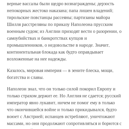
верные вассалы были щедро вознаграждены; дерзость
непокорных жестоко наказана; папа лишен владений;
тирольские повстанцы рассеяны; партизаны майора
Шилля расстреляны по приказу Наполеона прусским
военным судом; из Англии приходят вести о разорении, о
самоубийствах и банкротствах купцов и
промышленников, о недовольстве в народе. Значит,
континентальная блокада как будто оправдывает
возложенные на нее надежды.
Казалось, мировая империя — в зените блеска, мощи,
богатства и славы.
Наполеон знал, что он только силой покорил Европу и
только страхом держит ее. Но Англия не сдается; русский
император явно лукавит, ничем не помог ему в только
что окончившейся войне и только прикидывался, будто
воюет с Австрией; испанцев истребляют, уничтожают
массами, но они продолжают сопротивляться и борются с