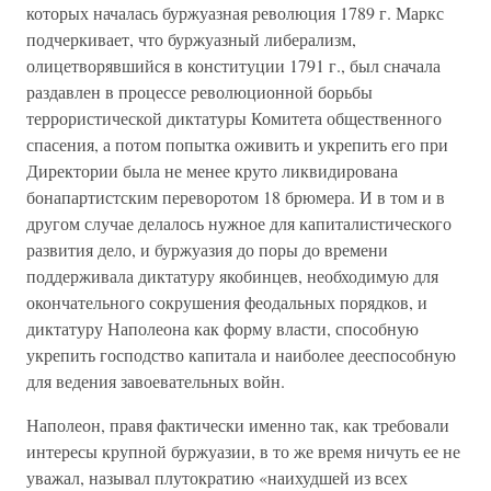
которых началась буржуазная революция 1789 г. Маркс
подчеркивает, что буржуазный либерализм,
олицетворявшийся в конституции 1791 г., был сначала
раздавлен в процессе революционной борьбы
террористической диктатуры Комитета общественного
спасения, а потом попытка оживить и укрепить его при
Директории была не менее круто ликвидирована
бонапартистским переворотом 18 брюмера. И в том и в
другом случае делалось нужное для капиталистического
развития дело, и буржуазия до поры до времени
поддерживала диктатуру якобинцев, необходимую для
окончательного сокрушения феодальных порядков, и
диктатуру Наполеона как форму власти, способную
укрепить господство капитала и наиболее дееспособную
для ведения завоевательных войн.
Наполеон, правя фактически именно так, как требовали
интересы крупной буржуазии, в то же время ничуть ее не
уважал, называл плутократию «наихудшей из всех