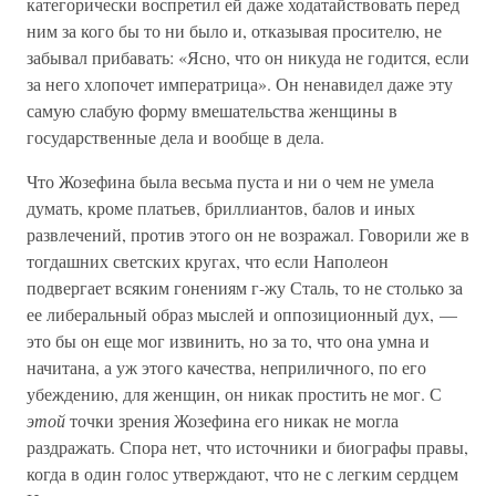
категорически воспретил ей даже ходатайствовать перед
ним за кого бы то ни было и, отказывая просителю, не
забывал прибавать: «Ясно, что он никуда не годится, если
за него хлопочет императрица». Он ненавидел даже эту
самую слабую форму вмешательства женщины в
государственные дела и вообще в дела.
Что Жозефина была весьма пуста и ни о чем не умела
думать, кроме платьев, бриллиантов, балов и иных
развлечений, против этого он не возражал. Говорили же в
тогдашних светских кругах, что если Наполеон
подвергает всяким гонениям г-жу Сталь, то не столько за
ее либеральный образ мыслей и оппозиционный дух, —
это бы он еще мог извинить, но за то, что она умна и
начитана, а уж этого качества, неприличного, по его
убеждению, для женщин, он никак простить не мог. С
этой
точки зрения Жозефина его никак не могла
раздражать. Спора нет, что источники и биографы правы,
когда в один голос утверждают, что не с легким сердцем