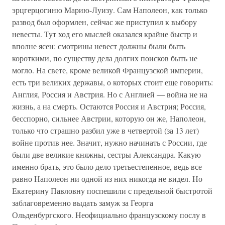
эрцгерцогиню Марию-Луизу. Сам Наполеон, как только
развод был оформлен, сейчас же приступил к выбору
невесты. Тут ход его мыслей оказался крайне быстр и
вполне ясен: смотрины невест должны были быть
короткими, по существу дела долгих поисков быть не
могло. На свете, кроме великой Французской империи,
есть три великих державы, о которых стоит еще говорить:
Англия, Россия и Австрия. Но с Англией — война не на
жизнь, а на смерть. Остаются Россия и Австрия; Россия,
бесспорно, сильнее Австрии, которую он же, Наполеон,
только что страшно разбил уже в четвертой (за 13 лет)
войне против нее. Значит, нужно начинать с России, где
были две великие княжны, сестры Александра. Какую
именно брать, это было дело третьестепенное, ведь все
равно Наполеон ни одной из них никогда не видел. Но
Екатерину Павловну поспешили с предельной быстротой
заблаговременно выдать замуж за Георга
Ольденбургского. Неофициально французскому послу в