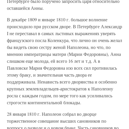
Петербурге было поручено запросить царя относительно
оставшейся Анны.
В декабре 1809 и январе 1810 г. большое волнение
происходило при русском дворе. В Петербурге Александр
I не переставал в самых льстивых выражениях уверять
французского посла Коленкура, что лично он очень желал
бы видеть свою сестру женой Наполеона, но что, по
мнению императрицы матери (Марии Федоровны), Анна
слишком еще молода, ей всего 16 лет и т.д. А в
Павловске Мария Федоровна изо всех сил противилась
этому браку, и значительная часть двора ее
поддерживала. Ненависть всего дворянства и особенно
крупных землевладельцев-аристократов к Наполеону
росла с каждым годом, по мере того как усиливались
строгости континентальной блокады.
28 января 1810 г. Наполеон собрал во дворце
торжественное совещание высших сановников по
вопросу о разводе и о новом браке. Часть сановников во