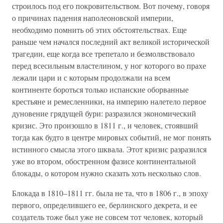
строилось под его покровительством. Вот почему, говоря
о причинах падения наполеоновской империи,
необходимо помнить об этих обстоятельствах. Еще
раньше чем начался последний акт великой исторической
трагедии, еще когда все трепетало и безмолвствовало
перед всесильным властелином, у ног которого во прахе
лежали цари и с которым продолжали на всем
континенте бороться только испанские оборванные
крестьяне и ремесленники, на империю налетело первое
дуновение грядущей бури: разразился экономический
кризис. Это произошло в 1811 г., и человек, стоявший
тогда как будто в центре мировых событий, не мог понять
истинного смысла этого шквала. Этот кризис разразился
уже во втором, обостренном фазисе континентальной
блокады, о котором нужно сказать хоть несколько слов.
Блокада в 1810–1811 гг. была не та, что в 1806 г., в эпоху
первого, определившего ее, берлинского декрета, и ее
создатель тоже был уже не совсем тот человек, который