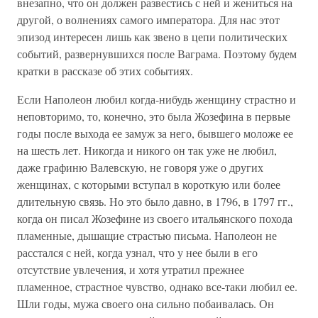
внезапно, что он должен развестись с ней и жениться на
другой, о волнениях самого императора. Для нас этот
эпизод интересен лишь как звено в цепи политических
событий, развернувшихся после Ваграма. Поэтому будем
кратки в рассказе об этих событиях.
Если Наполеон любил когда-нибудь женщину страстно и
неповторимо, то, конечно, это была Жозефина в первые
годы после выхода ее замуж за него, бывшего моложе ее
на шесть лет. Никогда и никого он так уже не любил,
даже графиню Валевскую, не говоря уже о других
женщинах, с которыми вступал в короткую или более
длительную связь. Но это было давно, в 1796, в 1797 гг.,
когда он писал Жозефине из своего итальянского похода
пламенные, дышащие страстью письма. Наполеон не
расстался с ней, когда узнал, что у нее были в его
отсутствие увлечения, и хотя утратил прежнее
пламенное, страстное чувство, однако все-таки любил ее.
Шли годы, мужа своего она сильно побаивалась. Он