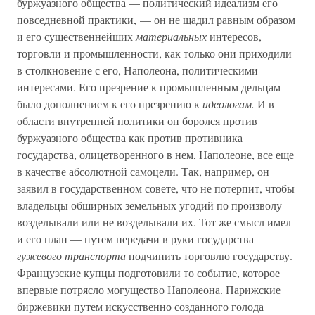
буржуазного общества — политический идеализм его
повседневной практики, — он не щадил равным образом
и его существеннейших
материальных
интересов,
торговли и промышленности, как только они приходили
в столкновение с его, Наполеона, политическими
интересами. Его презрение к промышленным дельцам
было дополнением к его презрению к
идеологам.
И в
области внутренней политики он боролся против
буржуазного общества как против противника
государства, олицетворенного в нем, Наполеоне, все еще
в качестве абсолютной самоцели. Так, например, он
заявил в государственном совете, что не потерпит, чтобы
владельцы обширных земельных угодий по произволу
возделывали или не возделывали их. Тот же смысл имел
и его план — путем передачи в руки государства
гужевого транспорта
подчинить торговлю государству.
Французские купцы подготовили то событие, которое
впервые потрясло могущество Наполеона. Парижские
биржевики путем искусственно созданного голода