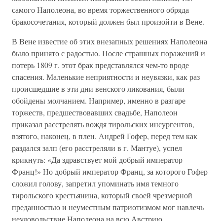
самого Наполеона, во время торжественного обряда
бракосочетания, который должен был произойти в Вене.
В Вене известие об этих внезапных решениях Наполеона
было принято с радостью. После страшных поражений и
потерь 1809 г. этот брак представлялся чем-то вроде
спасения. Маленькие неприятности и неувязки, как раз
происшедшие в эти дни венского ликования, были
обойдены молчанием. Например, именно в разгаре
торжеств, предшествовавших свадьбе, Наполеон
приказал расстрелять вождя тирольских инсургентов,
взятого, наконец, в плен. Андрей Гофер, перед тем как
раздался залп (его расстреляли в г. Мантуе), успел
крикнуть: «Да здравствует мой добрый император
Франц!» Но добрый император Франц, за которого Гофер
сложил голову, запретил упоминать имя темного
тирольского крестьянина, который своей чрезмерной
преданностью и неуместным патриотизмом мог навлечь
неудовольствие Наполеона на всю Австрию.