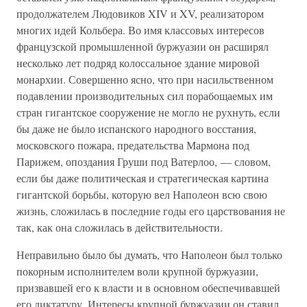
продолжателем Людовиков XIV и XV, реализатором
многих идей Кольбера. Во имя классовых интересов
французской промышленной буржуазии он расширял
несколько лет подряд колоссальное здание мировой
монархии. Совершенно ясно, что при насильственном
подавлении производительных сил порабощаемых им
стран гигантское сооружение не могло не рухнуть, если
бы даже не было испанского народного восстания,
московского пожара, предательства Мармона под
Парижем, опоздания Груши под Ватерлоо, — словом,
если бы даже политическая и стратегическая картина
гигантской борьбы, которую вел Наполеон всю свою
жизнь, сложилась в последние годы его царствования не
так, как она сложилась в действительности.
Неправильно было бы думать, что Наполеон был только
покорным исполнителем воли крупной буржуазии,
призвавшей его к власти и в основном обеспечивавшей
его диктатуру. Интересы крупной буржуазии он ставил,