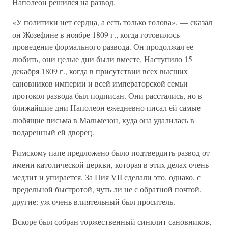
Наполеон решился на развод.
«У политики нет сердца, а есть только голова», — сказал
он Жозефине в ноябре 1809 г., когда готовилось
проведение формального развода. Он продолжал ее
любить, они целые дни были вместе. Наступило 15
декабря 1809 г., когда в присутствии всех высших
сановников империи и всей императорской семьи
протокол развода был подписан. Они расстались, но в
ближайшие дни Наполеон ежедневно писал ей самые
любящие письма в Мальмезон, куда она удалилась в
подаренный ей дворец.
Римскому папе предложено было подтвердить развод от
имени католической церкви, которая в этих делах очень
медлит и упирается. За Пия VII сделали это, однако, с
предельной быстротой, чуть ли не с обратной почтой,
другие: уж очень влиятельный был проситель.
Вскоре был собран торжественный синклит сановников,