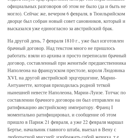
официальных разговоров об этом не было (да и быть не
могло). Сейчас же, вечером 6 февраля, в Тюильрийском
дворце был собран новый совет сановников, который и
высказался уже единогласно за австрийский брак.
На другой день, 7 февраля 1810 г., уже был изготовлен
брачный договор. Над текстом много не пришлось
работать: взяли из архива и просто переписали брачный
договор, составленный при женитьбе предшественника
Наполеона на французском престоле, короля Людовика
XVI, на другой австрийской эрцгерцогине, Марии-
Антуанетте, которая приходилась родной теткой
нынешней невесте Наполеона, Марии-Луизе. Тотчас по
составлении брачного договора он был отправлен на
ратификацию австрийскому императору. Франц I
моментально ратифицировал, и сообщение об этом
пришло в Париж 21 февраля, а уже 22 февраля маршал
Бертье, начальник главного штаба, выехал в Вену с
любопытной миссией: изображать собой жениха, т.е.