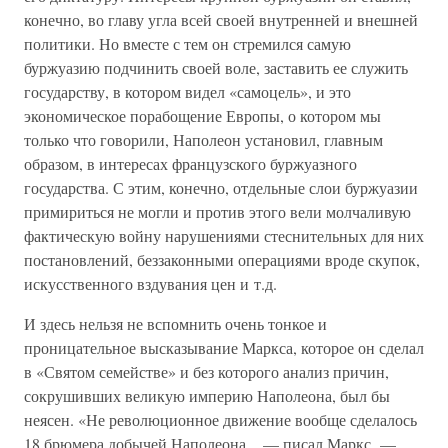
конечно, во главу угла всей своей внутренней и внешней
политики. Но вместе с тем он стремился самую
буржуазию подчинить своей воле, заставить ее служить
государству, в котором видел «самоцель», и это
экономическое порабощение Европы, о котором мы
только что говорили, Наполеон установил, главным
образом, в интересах французского буржуазного
государства. С этим, конечно, отдельные слои буржуазии
примириться не могли и против этого вели молчаливую
фактическую войну нарушениями стеснительных для них
постановлений, беззаконными операциями вроде скупок,
искусственного вздувания цен и т.д.
И здесь нельзя не вспомнить очень тонкое и
проницательное высказывание Маркса, которое он сделал
в «Святом семействе» и без которого анализ причин,
сокрушивших великую империю Наполеона, был бы
неясен. «Не революционное движение вообще сделалось
18 брюмера добычей Наполеона.., — писал Маркс, —