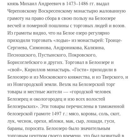
князь Михаил Андреевич в 1473–1486 гг. выдал
Череповскому Воскресенскому монастырю жалованную
грамоту на право сбора в свою пользу на Белоозере
весчей и померной пошлины с торговых людей и возов.
Из грамоты видно, что на Белое озеро регулярно
приходили торговать «лодьи» из монастырей: Троице-
Сергиева, Симонова, Андроникова, Калязина,
Песношского, Пустынского, Покровского,
Борисоглебского и других. Торговал в Белоозере и
«свой», Кириллов монастырь. «Гости» приходили в
Белоозеро и из Московского княжества, и из Тверского, и
из Новгородской земли. Везлк на Белозерский торг
товары и местные жители — «городской человек
Белозерец и окологородец и изо всех волостей
Белозерьских». Эти товары перечислены в таможенной
белозерской грамоте 1497 г.: мясо, коровы, соль, скот,
лук, чеснок, орехи, яблоки, мак, сыр, лошади, гуси,
бараны, поросята. Белоозеро было значительным
торговым центром своего времени, это был развитый в