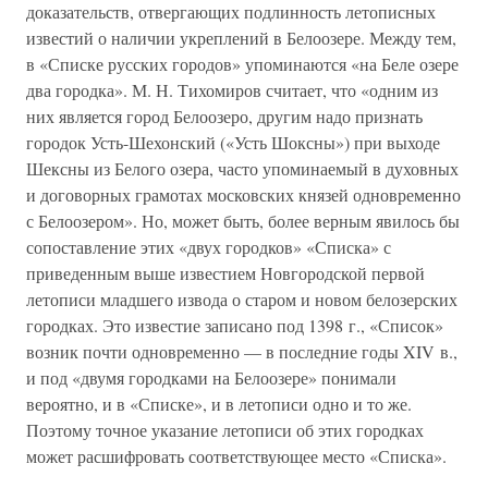
доказательств, отвергающих подлинность летописных
известий о наличии укреплений в Белоозере. Между тем,
в «Списке русских городов» упоминаются «на Беле озере
два городка». М. Н. Тихомиров считает, что «одним из
них является город Белоозеро, другим надо признать
городок Усть-Шехонский («Усть Шоксны») при выходе
Шексны из Белого озера, часто упоминаемый в духовных
и договорных грамотах московских князей одновременно
с Белоозером». Но, может быть, более верным явилось бы
сопоставление этих «двух городков» «Списка» с
приведенным выше известием Новгородской первой
летописи младшего извода о старом и новом белозерских
городках. Это известие записано под 1398 г., «Список»
возник почти одновременно — в последние годы XIV в.,
и под «двумя городками на Белоозере» понимали
вероятно, и в «Списке», и в летописи одно и то же.
Поэтому точное указание летописи об этих городках
может расшифровать соответствующее место «Списка».