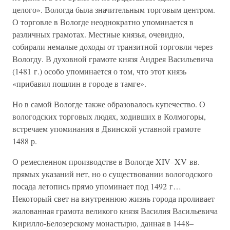
целого». Вологда была значительным торговым центром.
О торговле в Вологде неоднократно упоминается в
различных грамотах. Местные князья, очевидно,
собирали немалые доходы от транзитной торговли через
Вологду. В духовной грамоте князя Андрея Васильевича
(1481 г.) особо упоминается о том, что этот князь
«прибавил пошлин в городе в тамге».
Но в самой Вологде также образовалось купечество. О
вологодских торговых людях, ходивших в Колмогоры,
встречаем упоминания в Двинской уставной грамоте
1488 р.
О ремесленном производстве в Вологде XIV–XV вв.
прямых указаний нет, но о существовании вологодского
посада летопись прямо упоминает под 1492 г…
Некоторый свет на внутреннюю жизнь города проливает
жалованная грамота великого князя Василия Васильевича
Кирилло-Белозерскому монастырю, данная в 1448–