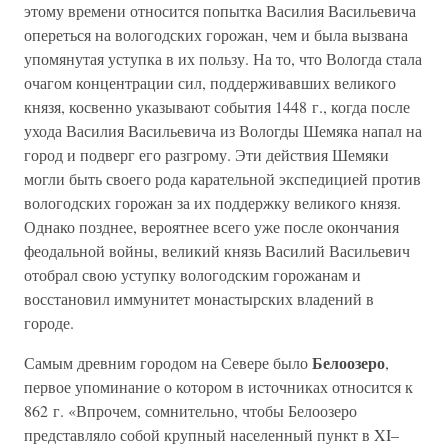
этому времени относится попытка Василия Васильевича
опереться на вологодских горожан, чем и была вызвана
упомянутая уступка в их пользу. На то, что Вологда стала
очагом концентрации сил, поддерживавших великого
князя, косвенно указывают события 1448 г., когда после
ухода Василия Васильевича из Вологды Шемяка напал на
город и подверг его разгрому. Эти действия Шемяки
могли быть своего рода карательной экспедицией против
вологодских горожан за их поддержку великого князя.
Однако позднее, вероятнее всего уже после окончания
феодальной войны, великий князь Василий Васильевич
отобрал свою уступку вологодским горожанам и
восстановил иммунитет монастырских владений в
городе.
Белоозеро
Самым древним городом на Севере было
,
первое упоминание о котором в источниках относится к
862 г. «Впрочем, сомнительно, чтобы Белоозеро
представляло собой крупный населенный пункт в XI–