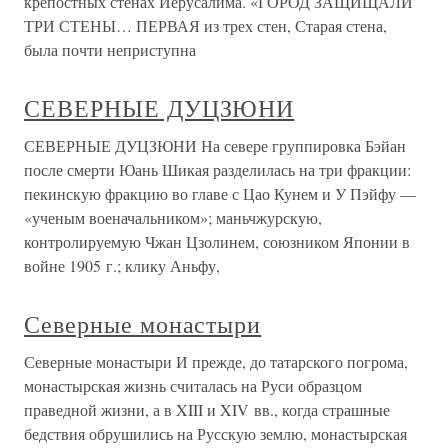
крепостных стенах Иерусалима. «ГОРОД ЗАЩИЩАЛИ
ТРИ СТЕНЫ… ПЕРВАЯ из трех стен, Старая стена,
была почти неприступна
СЕВЕРНЫЕ ДУЦЗЮНИ
СЕВЕРНЫЕ ДУЦЗЮНИ На севере группировка Бэйан
после смерти Юань Шикая разделилась на три фракции:
пекинскую фракцию во главе с Цао Кунем и У Пэйфу —
«ученым военачальником»; маньчжурскую,
контролируемую Чжан Цзолинем, союзником Японии в
войне 1905 г.; клику Аньфу,
Северные монастыри
Северные монастыри И прежде, до татарского погрома,
монастырская жизнь считалась на Руси образцом
праведной жизни, а в XIII и XIV вв., когда страшные
бедствия обрушились на Русскую землю, монастырская