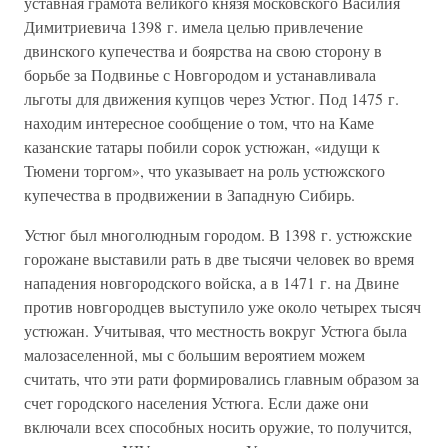
уставная грамота великого князя московского Василия
Димитриевича 1398 г. имела целью привлечение
двинского купечества и боярства на свою сторону в
борьбе за Подвинье с Новгородом и устанавливала
льготы для движения купцов через Устюг. Под 1475 г.
находим интересное сообщение о том, что на Каме
казанские татары побили сорок устюжан, «идущи к
Тюмени торгом», что указывает на роль устюжского
купечества в продвижении в Западную Сибирь.
Устюг был многолюдным городом. В 1398 г. устюжские
горожане выставили рать в две тысячи человек во время
нападения новгородского войска, а в 1471 г. на Двине
против новгородцев выступило уже около четырех тысяч
устюжан. Учитывая, что местность вокруг Устюга была
малозаселенной, мы с большим вероятием можем
считать, что эти рати формировались главным образом за
счет городского населения Устюга. Если даже они
включали всех способных носить оружие, то получится,