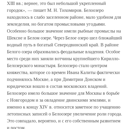
XIII вв.; вернее, это был небольшой укрепленный
городок», — пишет М. Н. Тихомиров. Белоозеро
находилось в слабо заселенном районе, мало удобном для
земледелия, но богатом промысловыми угодьями.
Особенно большое значение имели рыбные промыслы на
Шексне и Белом озере. Через Белое озеро шел ближайший
водный путь в богатый Северодвинский край. В районе
Белого озера образовались феодальные владения. Особое
место среди них заняли вотчины крупнейшего Кирилло-
Белозерского монастыря. Белоозеро стало центром
княжества, которое со времен Ивана Калиты фактически
подчинялось Москве, а при Димитрии Донском и
юридически вошло в состав московских владений.
Белоозеро имело большое значение для Москвы в борьбе
с Новгородом и за овладение двинскими землями, и
именно к концу XIV в. относится заметное по учащению
летописных записей о Белоозере увеличение роли города.
Это совпадало, вероятно, и с его собственным развитием
и ростом.