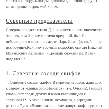
своего в Печору, к людям, дающим дань Новгороду. И
когда пришел отрок мой к ним,
Северные предсказатели
Северные предсказатели Давно известно: чем знаменитее
человек, тем больше сложено преданий, былей и
небылиц о его жизни и смерти.Царь Иван Грозный — не
исключение.Кончину государя подробно описал Николай
Михайлович Карамзин: «Крепкий сложением, Иоанн
надеялся на
4. Северные соседи скифов
4. Северные соседи скифов В перечне народов, живущих
к северу от «рынка борисфенитов» (т.е. Ольвии), Геродот
упоминает среди других племен каллиппидов и
алазонов115. Алазоны жили, возможно, в середине
региона Буга. «Выше алазонов там живут скифы-аротерес