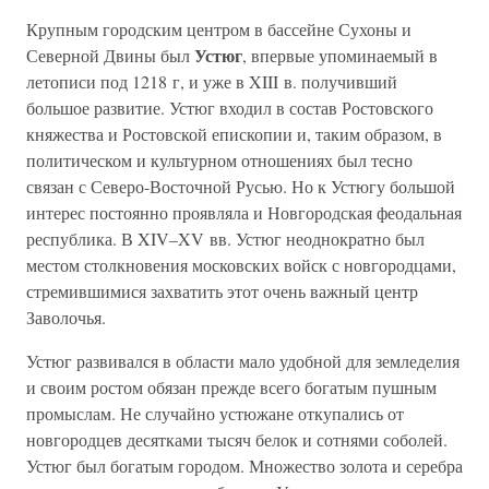
Крупным городским центром в бассейне Сухоны и
Устюг
Северной Двины был
, впервые упоминаемый в
летописи под 1218 г, и уже в XIII в. получивший
большое развитие. Устюг входил в состав Ростовского
княжества и Ростовской епископии и, таким образом, в
политическом и культурном отношениях был тесно
связан с Северо-Восточной Русью. Но к Устюгу большой
интерес постоянно проявляла и Новгородская феодальная
республика. В XIV–XV вв. Устюг неоднократно был
местом столкновения московских войск с новгородцами,
стремившимися захватить этот очень важный центр
Заволочья.
Устюг развивался в области мало удобной для земледелия
и своим ростом обязан прежде всего богатым пушным
промыслам. Не случайно устюжане откупались от
новгородцев десятками тысяч белок и сотнями соболей.
Устюг был богатым городом. Множество золота и серебра