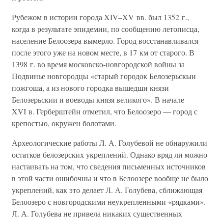
Рубежом в истории города XIV–XV вв. был 1352 г.,
когда в результате эпидемии, по сообщению летописца,
население Белоозера вымерло. Город восстанавливался
после этого уже на новом месте, в 17 км от старого. В
1398 г. во время московско-новгородской войны за
Подвинье новгородцы «старый городок Белозерьскыи
пожгоша, а из нового городка вышедши князи
Белозерьскии и воеводы князя великого». В начале
XVI в. Герберштейн отметил, что Белоозеро — город с
крепостью, окружен болотами.
Археологические работы Л. А. Голубевой не обнаружили
остатков белозерских укреплений. Однако вряд ли можно
настаивать на том, что сведения письменных источников
в этой части ошибочны и что в Белоозере вообще не было
укреплений, как это делает Л. А. Голубева, сближающая
Белоозеро с новгородскими неукрепленными «рядками».
Л. А. Голубева не привела никаких существенных