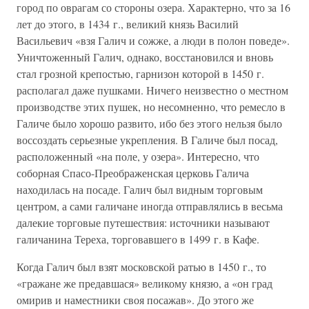
город по оврагам со стороны озера. Характерно, что за 16
лет до этого, в 1434 г., великий князь Василий
Васильевич «взя Галич и сожже, а люди в полон поведе».
Уничтоженный Галич, однако, восстановился и вновь
стал грозной крепостью, гарнизон которой в 1450 г.
располагал даже пушками. Ничего неизвестно о местном
производстве этих пушек, но несомненно, что ремесло в
Галиче было хорошо развито, ибо без этого нельзя было
воссоздать серьезные укрепления. В Галиче был посад,
расположенный «на поле, у озера». Интересно, что
соборная Спасо-Преображенская церковь Галича
находилась на посаде. Галич был видным торговым
центром, а сами галичане иногда отправлялись в весьма
далекие торговые путешествия: источники называют
галичанина Тереха, торговавшего в 1499 г. в Кафе.
Когда Галич был взят московской ратью в 1450 г., то
«гражане же предавшася» великому князю, а «он град
омирив и наместники своя посажав». До этого же