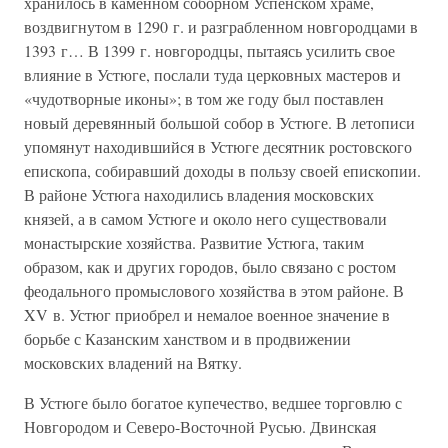
хранилось в каменном соборном Успенском храме,
воздвигнутом в 1290 г. и разграбленном новгородцами в
1393 г… В 1399 г. новгородцы, пытаясь усилить свое
влияние в Устюге, послали туда церковных мастеров и
«чудотворные иконы»; в том же году был поставлен
новый деревянный большой собор в Устюге. В летописи
упомянут находившийся в Устюге десятник ростовского
епископа, собиравший доходы в пользу своей епископии.
В районе Устюга находились владения московских
князей, а в самом Устюге и около него существовали
монастырские хозяйства. Развитие Устюга, таким
образом, как и других городов, было связано с ростом
феодального промыслового хозяйства в этом районе. В
XV в. Устюг приобрел и немалое военное значение в
борьбе с Казанским ханством и в продвижении
московских владений на Вятку.
В Устюге было богатое купечество, ведшее торговлю с
Новгородом и Северо-Восточной Русью. Двинская