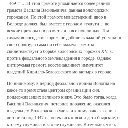
1469 гг… В этой грамоте упоминается более ранняя
грамота Василия Васильевича, данная вологодским
горожанам. По этой грамоте монастырский двор в
Вологде должен был вместе с городом «тянути… во
всякие проторы и в розметы и в все пошлины». Тем
самым вологодские горожане добились важной уступки в
свою пользу, и сама по себе выдача грамоты
свидетельствует о борьбе вологодских горожан XV в.
против феодального землевладения в городе. Однако
цитируемая грамота восстанавливает иммунитет
владений Кирилло-Белозерского монастыря в городе.
По-видимому, в период феодальной войны Вологда на
какое-то время стала центром организации сил,
поддерживавших великого князя. Это было тогда, когда
Василий Васильевич, потерпев поражение, оказался
владельцем Вологодского удела и к нему, как сказано в
летописи под 1447 г., «стеклись князи и дети боярские, и
кто ему служивал и кто не служивал». Возможно, что к