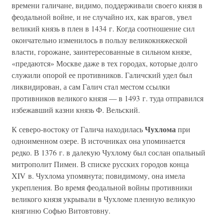
времени галичане, видимо, поддерживали своего князя в
феодальной войне, и не случайно их, как врагов, увел
великий князь в плен в 1434 г. Когда соотношение сил
окончательно изменилось в пользу великокняжеской
власти, горожане, заинтересованные в сильном князе,
«предаются» Москве даже в тех городах, которые долго
служили опорой ее противников. Галичский удел был
ликвидирован, а сам Галич стал местом ссылки
противников великого князя — в 1493 г. туда отправился
избежавший казни князь Ф. Вельский.
Чухлома
К северо-востоку от Галича находилась
при
одноименном озере. В источниках она упоминается
редко. В 1376 г. в далекую Чухлому был сослан опальный
митрополит Пимен. В списке русских городов конца
XIV в. Чухлома упомянута; повидимому, она имела
укрепления. Во время феодальной войны противники
великого князя укрывали в Чухломе пленную великую
княгиню Софью Витовтовну.