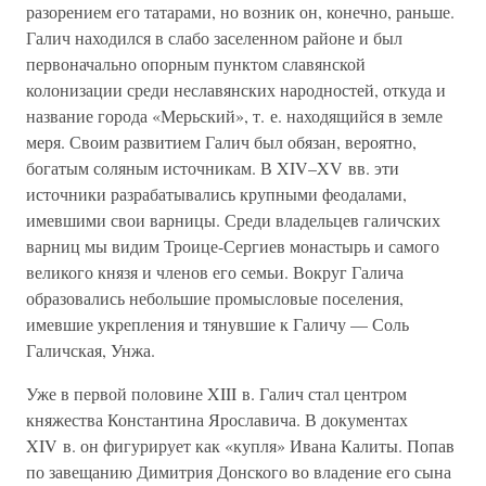
разорением его татарами, но возник он, конечно, раньше.
Галич находился в слабо заселенном районе и был
первоначально опорным пунктом славянской
колонизации среди неславянских народностей, откуда и
название города «Мерьский», т. е. находящийся в земле
меря. Своим развитием Галич был обязан, вероятно,
богатым соляным источникам. В XIV–XV вв. эти
источники разрабатывались крупными феодалами,
имевшими свои варницы. Среди владельцев галичских
варниц мы видим Троице-Сергиев монастырь и самого
великого князя и членов его семьи. Вокруг Галича
образовались небольшие промысловые поселения,
имевшие укрепления и тянувшие к Галичу — Соль
Галичская, Унжа.
Уже в первой половине XIII в. Галич стал центром
княжества Константина Ярославича. В документах
XIV в. он фигурирует как «купля» Ивана Калиты. Попав
по завещанию Димитрия Донского во владение его сына