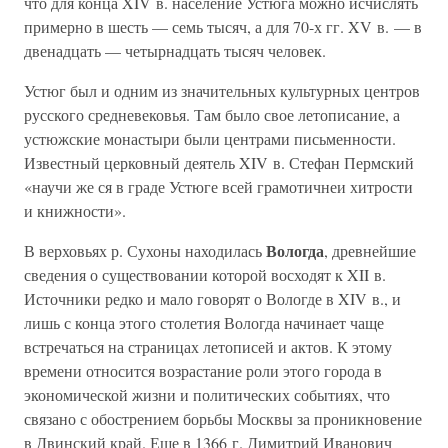
что для конца XIV в. население Устюга можно исчислять
примерно в шесть — семь тысяч, а для 70-х гг. XV в. — в
двенадцать — четырнадцать тысяч человек.
Устюг был и одним из значительных культурных центров
русского средневековья. Там было свое летописание, а
устюжские монастыри были центрами письменности.
Известный церковный деятель XIV в. Стефан Пермский
«научи же ся в граде Устюге всей грамотичнеи хитрости
и книжности».
Вологда
В верховьях р. Сухоны находилась
, древнейшие
сведения о существовании которой восходят к XII в.
Источники редко и мало говорят о Вологде в XIV в., и
лишь с конца этого столетия Вологда начинает чаще
встречаться на страницах летописей и актов. К этому
времени относится возрастание роли этого города в
экономической жизни и политических событиях, что
связано с обострением борьбы Москвы за проникновение
в Двинский край. Еще в 1366 г. Димитрий Иванович