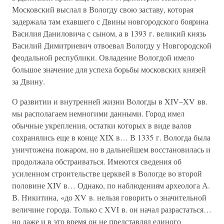
Московский выслал в Вологду свою заставу, которая
задержала там ехавшего с Двины новгородского боярина
Василия Даниловича с сыном, а в 1393 г. великий князь
Василий Димитриевич отвоевал Вологду у Новгородской
феодальной республики. Овладение Вологдой имело
большое значение для успеха борьбы московских князей
за Двину.
О развитии и внутренней жизни Вологды в XIV–XV вв.
мы располагаем немногими данными. Город имел
обычные укрепления, остатки которых в виде валов
сохранялись еще в конце XIX в… В 1335 г. Вологда была
уничтожена пожаром, но в дальнейшем восстановилась и
продолжала обстраиваться. Имеются сведения об
усиленном строительстве церквей в Вологде во второй
половине XIV в… Однако, по наблюдениям археолога А.
В. Никитина, «до XV в. нельзя говорить о значительной
величине города. Только с XVI в. он начал разрастаться…
но даже и в это время он не представлял единого