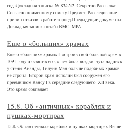
годаДокладная записка № 83/а/42. Секретно.Рассылка:
Согласно поименному списку.Предмет: Расследование
причин отказов в работе торпед.Предыдущие документы:
Докладная записка штаба ВМС. МРА
Еще о «больших» храмах
Еще о «больших» храмах Построив свой большой храм в
1091 году и освятив его, о чем была воздвигнута надпись
у стены Ананды, Тилуин Ман больше подобных храмов
не строил. Второй храм-исполин был сооружен его
преемником Кансу I в середине следующего, XII века.
Это время совпадает
15.8. Об «античных» кораблях и
пушках-мортирах
15.8. Об «античных» кораблях и пушках-мортирах Выше