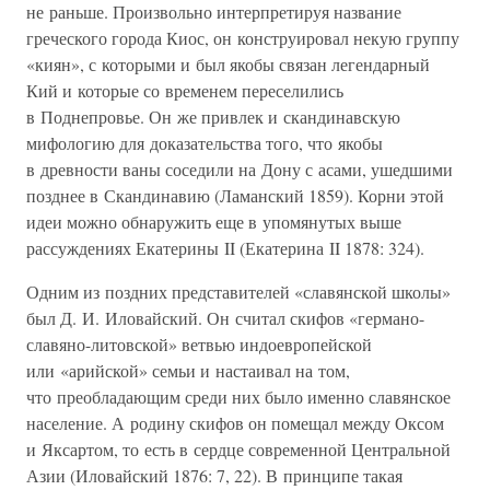
не раньше. Произвольно интерпретируя название
греческого города Киос, он конструировал некую группу
«киян», с которыми и был якобы связан легендарный
Кий и которые со временем переселились
в Поднепровье. Он же привлек и скандинавскую
мифологию для доказательства того, что якобы
в древности ваны соседили на Дону с асами, ушедшими
позднее в Скандинавию (Ламанский 1859). Корни этой
идеи можно обнаружить еще в упомянутых выше
рассуждениях Екатерины II (Екатерина II 1878: 324).
Одним из поздних представителей «славянской школы»
был Д. И. Иловайский. Он считал скифов «германо-
славяно-литовской» ветвью индоевропейской
или «арийской» семьи и настаивал на том,
что преобладающим среди них было именно славянское
население. А родину скифов он помещал между Оксом
и Яксартом, то есть в сердце современной Центральной
Азии (Иловайский 1876: 7, 22). В принципе такая