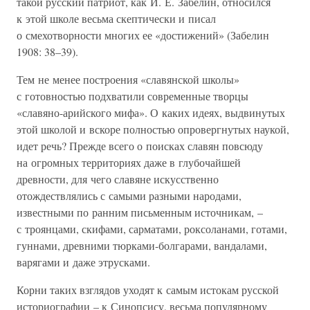
такой русский патриот, как И. Е. Забелин, относился
к этой школе весьма скептически и писал
о смехотворности многих ее «достижений» (Забелин
1908: 38–39).
Тем не менее построения «славянской школы»
с готовностью подхватили современные творцы
«славяно-арийского мифа». О каких идеях, выдвинутых
этой школой и вскоре полностью опровергнутых наукой,
идет речь? Прежде всего о поисках славян повсюду
на огромных территориях даже в глубочайшей
древности, для чего славяне искусственно
отождествлялись с самыми разными народами,
известными по ранним письменным источникам, –
с троянцами, скифами, сарматами, роксоланами, готами,
гуннами, древними тюрками-болгарами, вандалами,
варягами и даже этрусками.
Корни таких взглядов уходят к самым истокам русской
историографии – к Синопсису, весьма популярному