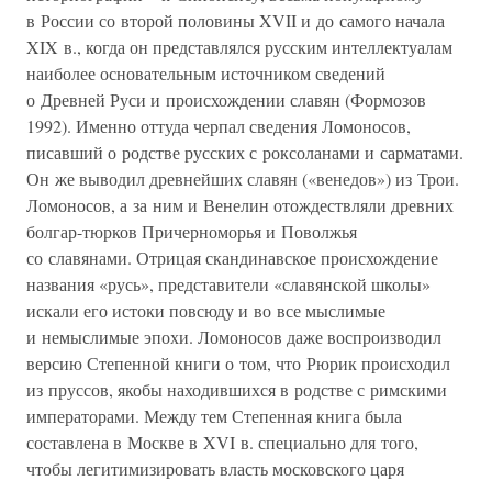
в России со второй половины XVII и до самого начала
XIX в., когда он представлялся русским интеллектуалам
наиболее основательным источником сведений
о Древней Руси и происхождении славян (Формозов
1992). Именно оттуда черпал сведения Ломоносов,
писавший о родстве русских с роксоланами и сарматами.
Он же выводил древнейших славян («венедов») из Трои.
Ломоносов, а за ним и Венелин отождествляли древних
болгар-тюрков Причерноморья и Поволжья
со славянами. Отрицая скандинавское происхождение
названия «русь», представители «славянской школы»
искали его истоки повсюду и во все мыслимые
и немыслимые эпохи. Ломоносов даже воспроизводил
версию Степенной книги о том, что Рюрик происходил
из пруссов, якобы находившихся в родстве с римскими
императорами. Между тем Степенная книга была
составлена в Москве в XVI в. специально для того,
чтобы легитимизировать власть московского царя