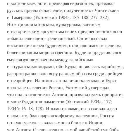
с восточным», но и, предваряя евразийцев, призывал
русских признать наследие, полученное от Чингисхана
и Тамерлана (Ухтомский 1904а: 185–188, 277–282).
Но к цивилизаторским, культурным, военным
и историческим аргументам своих предшественников он
добавил еще один – религиозный. Он испытывал
восхищение перед буддизмом, отличавшимся от ведизма
более широким мировоззрением. Буддизм представлялся
ему связующим звеном между «арийским»
и «туранским» мирами, ибо Будда, не являясь «арийцем»,
распространял свою веру равным образом среди арийцев
и неарийцев. Напоминая о наличии калмыков и бурят
в составе населения России, Ухтомский утверждал,
что она, в отличие от Англии, призвана иметь приоритет
в мире буддистов-ламаистов (Ухтомский 1904а: 177;
1904б: 16–18, 128). Иными словами, он развивал идею
о том, что, благодаря «скифскому наследию», Россия
по культуре оказывалась много ближе к Индии,
чем Англия. Следовательно, самой «арийской судьбой»