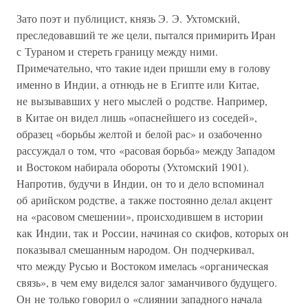
Зато поэт и публицист, князь Э. Э. Ухтомский,
преследовавший те же цели, пытался примирить Иран
с Тураном и стереть границу между ними.
Примечательно, что такие идеи пришли ему в голову
именно в Индии, а отнюдь не в Египте или Китае,
не вызывавших у него мыслей о родстве. Например,
в Китае он видел лишь «опаснейшего из соседей»,
образец «борьбы желтой и белой рас» и озабоченно
рассуждал о том, что «расовая борьба» между Западом
и Востоком набирала обороты (Ухтомский 1901).
Напротив, будучи в Индии, он то и дело вспоминал
об арийском родстве, а также постоянно делал акцент
на «расовом смешении», происходившем в истории
как Индии, так и России, начиная со скифов, которых он
показывал смешанным народом. Он подчеркивал,
что между Русью и Востоком имелась «органическая
связь», в чем ему виделся залог заманчивого будущего.
Он не только говорил о «слиянии западного начала