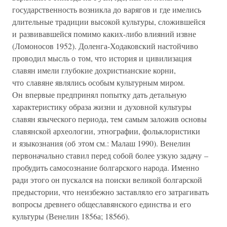
государственность возникла до варягов и где имелись
длительные традиции высокой культуры, сложившейся
и развивавшейся помимо каких-либо влияний извне
(Ломоносов 1952). Доленга-Ходаковский настойчиво
проводил мысль о том, что история и цивилизация
славян имели глубокие дохристианские корни,
что славяне являлись особым культурным миром.
Он впервые предпринял попытку дать детальную
характеристику образа жизни и духовной культуры
славян языческого периода, тем самым заложив основы
славянской археологии, этнографии, фольклористики
и языкознания (об этом см.: Малаш 1990). Венелин
первоначально ставил перед собой более узкую задачу –
пробудить самосознание болгарского народа. Именно
ради этого он пускался на поиски великой болгарской
предыстории, что неизбежно заставляло его затрагивать
вопросы древнего общеславянского единства и его
культуры (Венелин 1856а; 1856б).