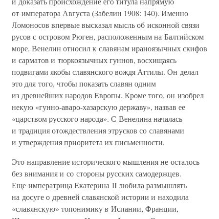
и доказать происхождение его титула напрямую
от императора Августа (Забелин 1908: 140). Именно
Ломоносов впервые высказал мысль об исконной связи
русов с островом Рюген, расположенным на Балтийском
море. Венелин относил к славянам ираноязычных скифов
и сарматов и тюркоязычных гуннов, восхищаясь
подвигами якобы славянского вождя Аттилы. Он делал
это для того, чтобы показать славян одним
из древнейших народов Европы. Кроме того, он изобрел
некую «гунно-аваро-хазарскую державу», назвав ее
«царством русского народа». С Венелина началась
и традиция отождествления этрусков со славянами
и утверждения приоритета их письменности.
Это направление исторического мышления не осталось
без внимания и со стороны русских самодержцев.
Еще императрица Екатерина II любила размышлять
на досуге о древней славянской истории и находила
«славянскую» топонимику в Испании, Франции,