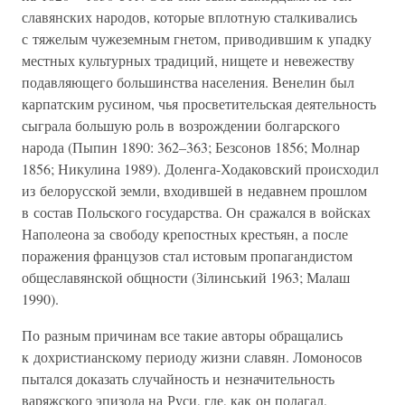
славянских народов, которые вплотную сталкивались
с тяжелым чужеземным гнетом, приводившим к упадку
местных культурных традиций, нищете и невежеству
подавляющего большинства населения. Венелин был
карпатским русином, чья просветительская деятельность
сыграла большую роль в возрождении болгарского
народа (Пыпин 1890: 362–363; Безсонов 1856; Молнар
1856; Никулина 1989). Доленга-Ходаковский происходил
из белорусской земли, входившей в недавнем прошлом
в состав Польского государства. Он сражался в войсках
Наполеона за свободу крепостных крестьян, а после
поражения французов стал истовым пропагандистом
общеславянской общности (Зiлинський 1963; Малаш
1990).
По разным причинам все такие авторы обращались
к дохристианскому периоду жизни славян. Ломоносов
пытался доказать случайность и незначительность
варяжского эпизода на Руси, где, как он полагал,