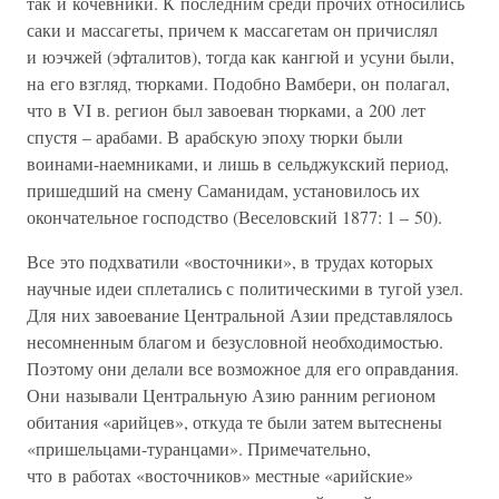
так и кочевники. К последним среди прочих относились
саки и массагеты, причем к массагетам он причислял
и юэчжей (эфталитов), тогда как кангюй и усуни были,
на его взгляд, тюрками. Подобно Вамбери, он полагал,
что в VI в. регион был завоеван тюрками, а 200 лет
спустя – арабами. В арабскую эпоху тюрки были
воинами-наемниками, и лишь в сельджукский период,
пришедший на смену Саманидам, установилось их
окончательное господство (Веселовский 1877: 1 – 50).
Все это подхватили «восточники», в трудах которых
научные идеи сплетались с политическими в тугой узел.
Для них завоевание Центральной Азии представлялось
несомненным благом и безусловной необходимостью.
Поэтому они делали все возможное для его оправдания.
Они называли Центральную Азию ранним регионом
обитания «арийцев», откуда те были затем вытеснены
«пришельцами-туранцами». Примечательно,
что в работах «восточников» местные «арийские»