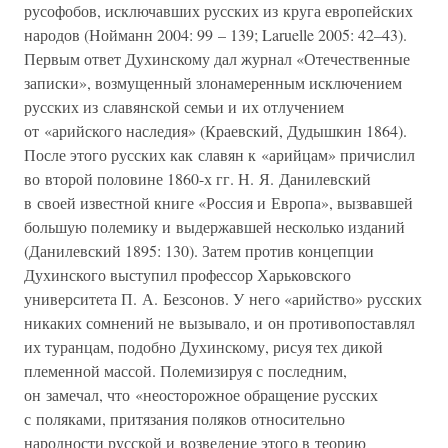
русофобов, исключавших русских из круга европейских
народов (Нойманн 2004: 99 – 139; Laruelle 2005: 42–43).
Первым ответ Духинскому дал журнал «Отечественные
записки», возмущенный злонамеренным исключением
русских из славянской семьи и их отлучением
от «арийского наследия» (Краевский, Дудышкин 1864).
После этого русских как славян к «арийцам» причислил
во второй половине 1860-х гг. Н. Я. Данилевский
в своей известной книге «Россия и Европа», вызвавшей
большую полемику и выдержавшей несколько изданий
(Данилевский 1895: 130). Затем против концепции
Духинского выступил профессор Харьковского
университета П. А. Безсонов. У него «арийство» русских
никаких сомнений не вызывало, и он противопоставлял
их туранцам, подобно Духинскому, рисуя тех дикой
племенной массой. Полемизируя с последним,
он замечал, что «неосторожное обращение русских
с поляками, притязания поляков относительно
народности русской и возведение этого в теорию