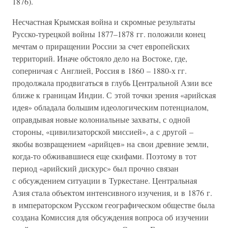
1876).
Несчастная Крымская война и скромные результаты
Русско-турецкой войны 1877–1878 гг. положили конец
мечтам о приращении России за счет европейских
территорий. Иначе обстояло дело на Востоке, где,
соперничая с Англией, Россия в 1860 – 1880-х гг.
продолжала продвигаться в глубь Центральной Азии все
ближе к границам Индии. С этой точки зрения «арийская
идея» обладала большим идеологическим потенциалом,
оправдывая новые колониальные захваты, с одной
стороны, «цивилизаторской миссией», а с другой –
якобы возвращением «арийцев» на свои древние земли,
когда-то обживавшиеся еще скифами. Поэтому в тот
период «арийский дискурс» был прочно связан
с обсуждением ситуации в Туркестане. Центральная
Азия стала объектом интенсивного изучения, и в 1876 г.
в императорском Русском географическом обществе была
создана Комиссия для обсуждения вопроса об изучении