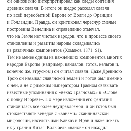
он однозначно интерпретировал как следы обитания
древних славян. В итоге он щедро расселял славян
по всей первобытной Европе от Волги до Франции
и Голландии. Правда, он критиковал чересчур смелые
построения Венелина и справедливо отмечал,
что на Земле нет чистых народов, что в процессе своего
становления и развития народы складывались
из различных компонентов (Хомяков 1871: 61).
Тем не менее одним из важнейших компонентов многих
народов Европы (например, вандалов, готов, кельтов и,
конечно же, этрусков!) он считал славян. Даже Древнюю
Трою он называл славянской землей и готов был именно
с ней, а не с римским императором Траяном связывать
известные упоминания о «веках Траяновых» в «Слове
о полку Игореве». По мере изложения его фантазия
становилась все более неуправляемой, и он готов был
отождествлять венедов с «ванами» скандинавской
мифологии, населять ими Кавказ и Иран и даже искать
их у границ Китая. Колыбель «ванов» он находил