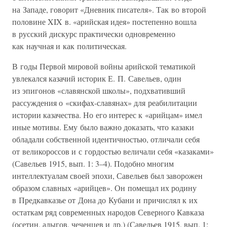
на Западе, говорит «Дневник писателя». Так во второй
половине XIX в. «арийская идея» постепенно вошла
в русский дискурс практически одновременно
как научная и как политическая.
В годы Первой мировой войны арийской тематикой
увлекался казачий историк Е. П. Савельев, один
из эпигонов «славянской школы», подхвативший
рассуждения о «скифах-славянах» для реабилитации
истории казачества. Но его интерес к «арийцам» имел
иные мотивы. Ему было важно доказать, что казаки
обладали собственной идентичностью, отличали себя
от великороссов и с гордостью величали себя «казаками»
(Савельев 1915, вып. 1: 3–4). Подобно многим
интеллектуалам своей эпохи, Савельев был заворожен
образом славных «арийцев». Он помещал их родину
в Предкавказье от Дона до Кубани и причислял к их
остаткам ряд современных народов Северного Кавказа
(осетин, адыгов, чеченцев и др.) (Савельев 1915, вып. 1: