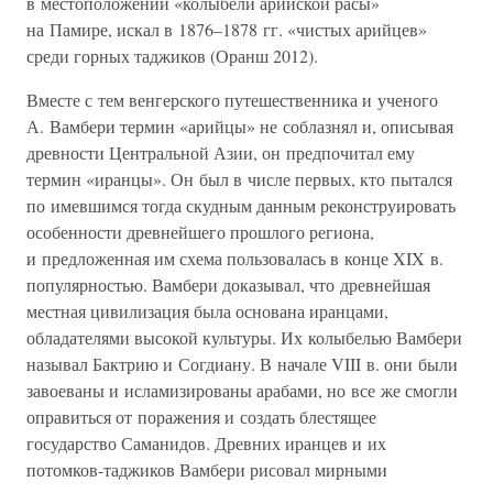
в местоположении «колыбели арийской расы»
на Памире, искал в 1876–1878 гг. «чистых арийцев»
среди горных таджиков (Оранш 2012).
Вместе с тем венгерского путешественника и ученого
А. Вамбери термин «арийцы» не соблазнял и, описывая
древности Центральной Азии, он предпочитал ему
термин «иранцы». Он был в числе первых, кто пытался
по имевшимся тогда скудным данным реконструировать
особенности древнейшего прошлого региона,
и предложенная им схема пользовалась в конце XIX в.
популярностью. Вамбери доказывал, что древнейшая
местная цивилизация была основана иранцами,
обладателями высокой культуры. Их колыбелью Вамбери
называл Бактрию и Согдиану. В начале VIII в. они были
завоеваны и исламизированы арабами, но все же смогли
оправиться от поражения и создать блестящее
государство Саманидов. Древних иранцев и их
потомков-таджиков Вамбери рисовал мирными