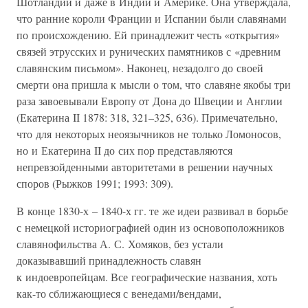
Шотландии и даже в Индии и Америке. Она утверждала,
что ранние короли Франции и Испании были славянами
по происхождению. Ей принадлежит честь «открытия»
связей этрусских и рунических памятников с «древним
славянским письмом». Наконец, незадолго до своей
смерти она пришла к мысли о том, что славяне якобы три
раза завоевывали Европу от Дона до Швеции и Англии
(Екатерина II 1878: 318, 321–325, 636). Примечательно,
что для некоторых неоязычников не только Ломоносов,
но и Екатерина II до сих пор представляются
непревзойденными авторитетами в решении научных
споров (Рыжков 1991; 1993: 309).
В конце 1830-х – 1840-х гг. те же идеи развивал в борьбе
с немецкой историографией один из основоположников
славянофильства А. С. Хомяков, без устали
доказывавший принадлежность славян
к индоевропейцам. Все географические названия, хоть
как-то сближающиеся с венедами/вендами,