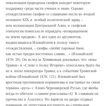
локализация прародины скифов находит некоторую
поддержку среди части ученых и ныне. Однако
отождествление скифов со славянами несло во второй
половине XIX в. особый политический заряд –
шла колонизация Центральной Азии, и скифская
генеалогия помогала ее оправдать «возвращением
на земли предков». А вот один из аргументов,
выдвигавшихся Иловайским в пользу такого
отождествления, – скифы «любят паровые бани,
как истые предки восточных славян…» (Иловайский
1876: 20). Он вслед за Хомяковым доказывал, что «века
Траяни» в «Слове о полку Игореве» относились будто бы
не к эпохе императора Траяна, а к событиям Троянской
войны (Иловайский 1876: 121). Иловайский был
яростным противником норманизма и настаивал на связи
термина «русь» с Азово-Черноморской Русью, где якобы
когда-то обитали «славяне-роксоланы»42. К славянам он
причислял и Ахиллеса. Но варягов он щедро отдавал
норманам, не переставая настаивать на славянском