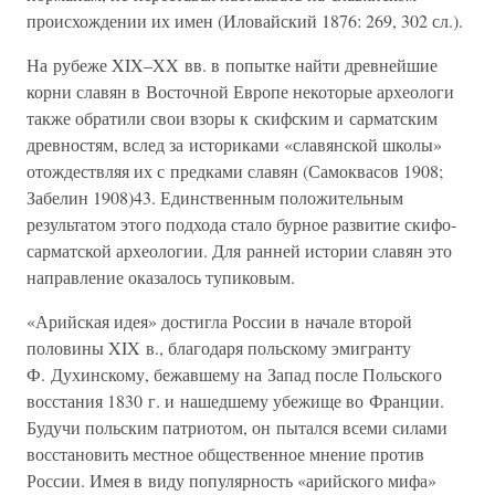
происхождении их имен (Иловайский 1876: 269, 302 сл.).
На рубеже XIX–XX вв. в попытке найти древнейшие
корни славян в Восточной Европе некоторые археологи
также обратили свои взоры к скифским и сарматским
древностям, вслед за историками «славянской школы»
отождествляя их с предками славян (Самоквасов 1908;
Забелин 1908)43. Единственным положительным
результатом этого подхода стало бурное развитие скифо-
сарматской археологии. Для ранней истории славян это
направление оказалось тупиковым.
«Арийская идея» достигла России в начале второй
половины XIX в., благодаря польскому эмигранту
Ф. Духинскому, бежавшему на Запад после Польского
восстания 1830 г. и нашедшему убежище во Франции.
Будучи польским патриотом, он пытался всеми силами
восстановить местное общественное мнение против
России. Имея в виду популярность «арийского мифа»