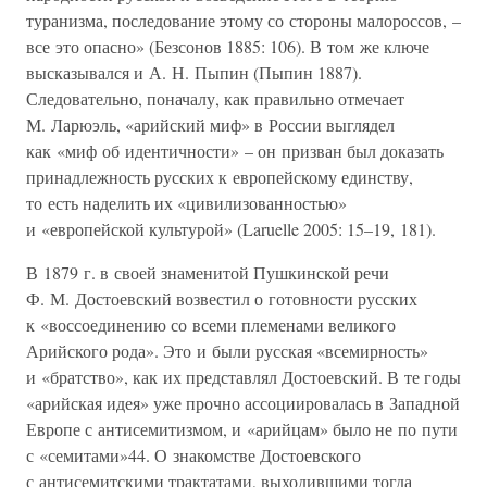
туранизма, последование этому со стороны малороссов, –
все это опасно» (Безсонов 1885: 106). В том же ключе
высказывался и А. Н. Пыпин (Пыпин 1887).
Следовательно, поначалу, как правильно отмечает
М. Ларюэль, «арийский миф» в России выглядел
как «миф об идентичности» – он призван был доказать
принадлежность русских к европейскому единству,
то есть наделить их «цивилизованностью»
и «европейской культурой» (Laruelle 2005: 15–19, 181).
В 1879 г. в своей знаменитой Пушкинской речи
Ф. М. Достоевский возвестил о готовности русских
к «воссоединению со всеми племенами великого
Арийского рода». Это и были русская «всемирность»
и «братство», как их представлял Достоевский. В те годы
«арийская идея» уже прочно ассоциировалась в Западной
Европе с антисемитизмом, и «арийцам» было не по пути
с «семитами»44. О знакомстве Достоевского
с антисемитскими трактатами, выходившими тогда