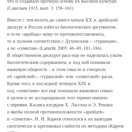
что и создавало прочную основу их высокой культуре
(Савельев 1915, вып. 3: 158–161).
Вместе с тем вплоть до самого начала XX в. арийский
дискурс в России избегал биологических аргументов,
и если «арийцы» кому-то противопоставлялись,
то в полном соответствии с Духинским – «туранцам»,
а не «семитам» (Laruelle 2005: 46–49, 181–184).
В общественном дискурсе раса еще не наделялась узким
биологическим содержанием, и под ней понимали
языковую общность – в этом смысле и говорили
об «арийской», «туранской» или «семитской» расах.
Кроме того, в последней четверти XIX в.
под «семитами» все еще понимали языковую семью
в целом и не ассоциировали этот термин именно
с евреями. Касаясь взгдядов Х. Лассена и Э. Ренана
о якобы полной противоположности «арийцев»
и «семитов», Н. И. Кареев относился к их выводам
скептически и критиковал слабости их методики (Кареев