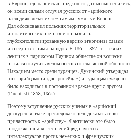
в Европе, где «арийские предки» тогда высоко ценились,
он всеми силами отлучал русских от «арийского
наследия», делая их тем самым чуждыми Европе.
Для обоснования польских территориальных
и политических претензий он развивал
глубокополитизированную версию этногенеза славян
и соседних с ними народов. В 1861–1862 гг. в своих
лекциях в парижском Научном обществе он всячески
пытался отлучить великороссов от славянской общности.
Находя им место среди туранцев, Духинский утверждал,
что «арийцам» (индоевропейцам) и туранцам суждено
было находиться в постоянной вражде друг с другом
(Duchinski 1858; 1864).
Поэтому вступление русских ученых в «арийский
дискурс» вначале преследовало цель доказать свою
причастность к «арийству». Фактически это было
продолжением выступлений ряда русских
интеллектуалов против немецких и французских