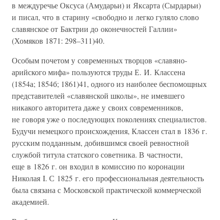
в междуречье Оксуса (Амударьи) и Яксарта (Сырдарьи)
и писал, что в старину «свободно и легко гуляло слово
славянское от Бактрии до оконечностей Галлии»
(Хомяков 1871: 298–311)40.
Особым почетом у современных творцов «славяно-
арийского мифа» пользуются труды Е. И. Классена
(1854а; 1854б; 1861)41, одного из наиболее беспомощных
представителей «славянской школы», не имевшего
никакого авторитета даже у своих современников,
не говоря уже о последующих поколениях специалистов.
Будучи немецкого происхождения, Классен стал в 1836 г.
русским подданным, добившимся своей ревностной
службой титула статского советника. В частности,
еще в 1826 г. он входил в комиссию по коронации
Николая I. С 1825 г. его профессиональная деятельность
была связана с Московской практической коммерческой
академией.