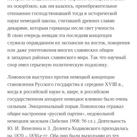
их оскорбляло, как им казалось, пренебрежительное
отношение господствовавшей тогда в исторической
науке немецкой школы, считавшей древних славян
дикарями, которым германцы несли свет учености.
В свою очередь немцам эта последняя концепция
служила оправданием их экспансии на восток, покорения
или даже уничтожения многих славянских общин
в западных районах славянского мира. Так что научный
спор имел серьезную политическую подоплеку.
Ломоносов выступил против немецкой концепции
становления Русского государства в середине XVIII в.,
когда в российской науке и, шире, в российском
государственном аппарате немецкое влияние было очень
сильным. Эмоциональный порыв Ломоносова отражал
общие настроения «русской партии», недовольной
немецким засильем (Забелин 1908: 56 сл.). Деятельность
Ю. И. Венелина и З. Доленга-Ходаковского приходилась
на 1820 – 1830-е гг. Оба они были выходцами из тех