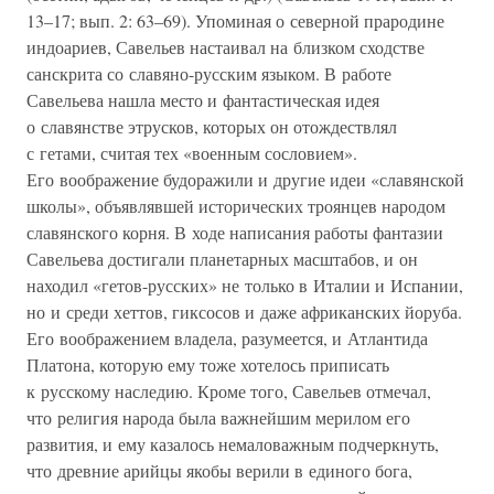
13–17; вып. 2: 63–69). Упоминая о северной прародине
индоариев, Савельев настаивал на близком сходстве
санскрита со славяно-русским языком. В работе
Савельева нашла место и фантастическая идея
о славянстве этрусков, которых он отождествлял
с гетами, считая тех «военным сословием».
Его воображение будоражили и другие идеи «славянской
школы», объявлявшей исторических троянцев народом
славянского корня. В ходе написания работы фантазии
Савельева достигали планетарных масштабов, и он
находил «гетов-русских» не только в Италии и Испании,
но и среди хеттов, гиксосов и даже африканских йоруба.
Его воображением владела, разумеется, и Атлантида
Платона, которую ему тоже хотелось приписать
к русскому наследию. Кроме того, Савельев отмечал,
что религия народа была важнейшим мерилом его
развития, и ему казалось немаловажным подчеркнуть,
что древние арийцы якобы верили в единого бога,