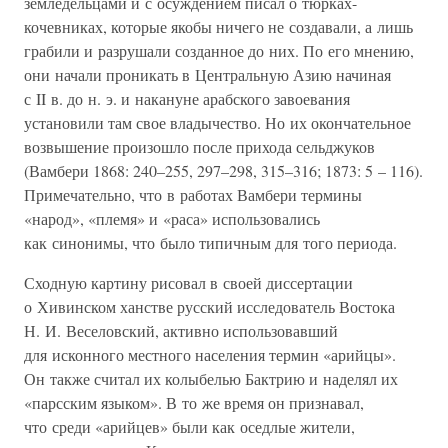
земледельцами и с осуждением писал о тюрках-
кочевниках, которые якобы ничего не создавали, а лишь
грабили и разрушали созданное до них. По его мнению,
они начали проникать в Центральную Азию начиная
с II в. до н. э. и накануне арабского завоевания
установили там свое владычество. Но их окончательное
возвышение произошло после прихода сельджуков
(Вамбери 1868: 240–255, 297–298, 315–316; 1873: 5 – 116).
Примечательно, что в работах Вамбери термины
«народ», «племя» и «раса» использовались
как синонимы, что было типичным для того периода.
Сходную картину рисовал в своей диссертации
о Хивинском ханстве русский исследователь Востока
Н. И. Веселовский, активно использовавший
для исконного местного населения термин «арийцы».
Он также считал их колыбелью Бактрию и наделял их
«парсским языком». В то же время он признавал,
что среди «арийцев» были как оседлые жители,