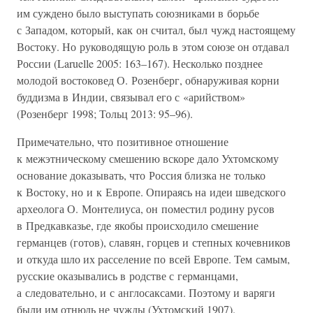
им суждено было выступать союзниками в борьбе
с Западом, который, как он считал, был чужд настоящему
Востоку. Но руководящую роль в этом союзе он отдавал
России (Laruelle 2005: 163–167). Несколько позднее
молодой востоковед О. Розенберг, обнаруживая корни
буддизма в Индии, связывал его с «арийством»
(Розенберг 1998; Тольц 2013: 95–96).
Примечательно, что позитивное отношение
к межэтническому смешению вскоре дало Ухтомскому
основание доказывать, что Россия близка не только
к Востоку, но и к Европе. Опираясь на идеи шведского
археолога О. Монтелиуса, он поместил родину русов
в Предкавказье, где якобы происходило смешение
германцев (готов), славян, горцев и степных кочевников
и откуда шло их расселение по всей Европе. Тем самым,
русские оказывались в родстве с германцами,
а следовательно, и с англосаксами. Поэтому и варяги
были им отнюдь не чужды (Ухтомский 1907).