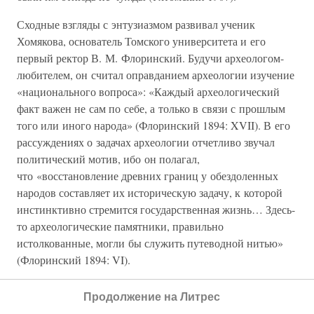
Сходные взгляды с энтузиазмом развивал ученик
Хомякова, основатель Томского университета и его
первый ректор В. М. Флоринский. Будучи археологом-
любителем, он считал оправданием археологии изучение
«национального вопроса»: «Каждый археологический
факт важен не сам по себе, а только в связи с прошлым
того или иного народа» (Флоринский 1894: XVII). В его
рассуждениях о задачах археологии отчетливо звучал
политический мотив, ибо он полагал,
что «восстановление древних границ у обездоленных
народов составляет их историческую задачу, к которой
инстинктивно стремится государственная жизнь… Здесь-
то археологические памятники, правильно
истолкованные, могли бы служить путеводной нитью»
(Флоринский 1894: VI).
Флоринский верил в превосходство славянской культуры
Продолжение на Литрес
над тюркской, финской или монгольской и помещал