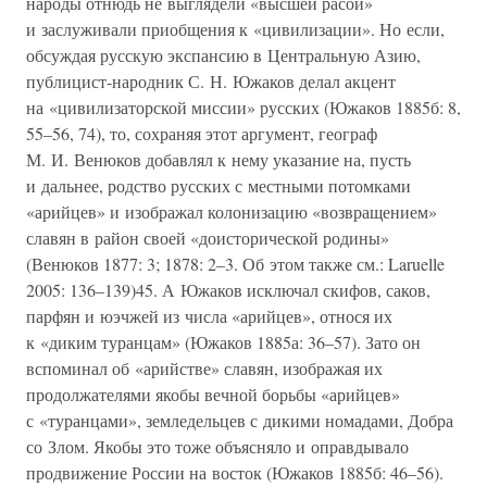
народы отнюдь не выглядели «высшей расой»
и заслуживали приобщения к «цивилизации». Но если,
обсуждая русскую экспансию в Центральную Азию,
публицист-народник С. Н. Южаков делал акцент
на «цивилизаторской миссии» русских (Южаков 1885б: 8,
55–56, 74), то, сохраняя этот аргумент, географ
М. И. Венюков добавлял к нему указание на, пусть
и дальнее, родство русских с местными потомками
«арийцев» и изображал колонизацию «возвращением»
славян в район своей «доисторической родины»
(Венюков 1877: 3; 1878: 2–3. Об этом также см.: Laruelle
2005: 136–139)45. А Южаков исключал скифов, саков,
парфян и юэчжей из числа «арийцев», относя их
к «диким туранцам» (Южаков 1885а: 36–57). Зато он
вспоминал об «арийстве» славян, изображая их
продолжателями якобы вечной борьбы «арийцев»
с «туранцами», земледельцев с дикими номадами, Добра
со Злом. Якобы это тоже объясняло и оправдывало
продвижение России на восток (Южаков 1885б: 46–56).