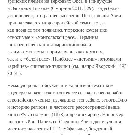
арийских племен на верховьях Окса, в Гиндукуше
и Западном Гималае (Смирнов 2011: 329). Тогда было
установлено, что раннее население Центральной Азии
принадлежало к индоевропейской семье, тогда
как позднее там появились тюркские кочевники,
относимые к «монгольской расе». Термины
«индоевропейский» и «арийский» были
взаимозаменяемы и применялись как к языку,
так и к «белой расе». Наиболее «чистыми» потомками
«арийцев» считались таджики (см., напр.: Яворский 1893:
30–31).
Немалую роль в обсуждении «арийской тематики»
в центральноазиатском контексте сыграл перевод работ
европейских ученых, изучавших географию, этнографию
и историю региона, в частности рассмотренной выше
книги Ф. Ленормана (1878) о древних ариях. Например,
посланный из Парижа в Среднюю Азию для изучения
местного населения Ш. Э. Уйфальви, убежденный