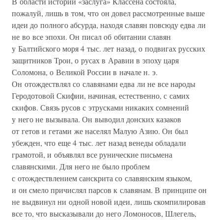
В области истории «заслуга» Классена состояла,
пожалуй, лишь в том, что он довел рассмотренные выше
идеи до полного абсурда, находя славян повсюду едва ли
не во все эпохи. Он писал об обитании славян
у Балтийского моря 4 тыс. лет назад, о подвигах русских
защитников Трои, о русах в Аравии в эпоху царя
Соломона, о Великой России в начале н. э.
Он отождествлял со славянами едва ли не все народы
Геродотовой Скифии, начиная, естественно, с самих
скифов. Связь русов с этрусками никаких сомнений
у него не вызывала. Он выводил донских казаков
от гетов и гетами же населял Малую Азию. Он был
убежден, что еще 4 тыс. лет назад венеды обладали
грамотой, и объявлял все рунические письмена
славянскими. Для него не было проблем
с отождествлением санскрита со славянским языком,
и он смело причислял парсов к славянам. В принципе он
не выдвинул ни одной новой идеи, лишь скомпилировав
все то, что высказывали до него Ломоносов, Шлегель,