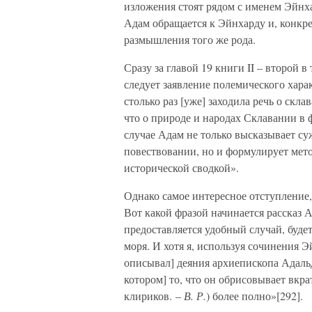
изложения стоят рядом с именем Эйнха
Адам обращается к Эйнхарду и, конкр
размышления того же рода.
Сразу за главой 19 книги II – второй
следует заявление полемического харак
столько раз [уже] заходила речь о скла
что о природе и народах Склавании в 
случае Адам не только высказывает су
повествовании, но и формулирует мето
исторической сводкой».
Однако самое интересное отступление,
Вот какой фразой начинается рассказ 
предоставляется удобный случай, буде
моря. И хотя я, используя сочинения Э
описывал] деяния архиепископа Адальд
котором] то, что он обрисовывает вкра
клириков. –
В. Р.
) более полно»[292].