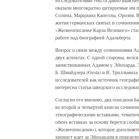
Исследователями текста давно выяснен
оказали многократно цитируемые им п
Солина, Марциана Капеллы, Орозия.
жития германских святых и сочинения
«Жизнеописание Карла Великого» стал
работе над биографией Адальберта.
Вопрос о связи между сочинениями Ад
двух аспектах. С одной стороны, велся
заимствованных Адамом у Эйнхарда. Э
Б. Шмайдлера (Gesta) и В. Трилльмиха 
исследователей как источник географ
интересна статья шведского исследоват
Согласно его мнению, два описания Б
во второй и четвертой книгах сочинения
этнографическими вставками, темати
обеих вставках за основу берется соо
«Жизнеописания»), которое дополняет
хронист идет за Эйнхардом в определ