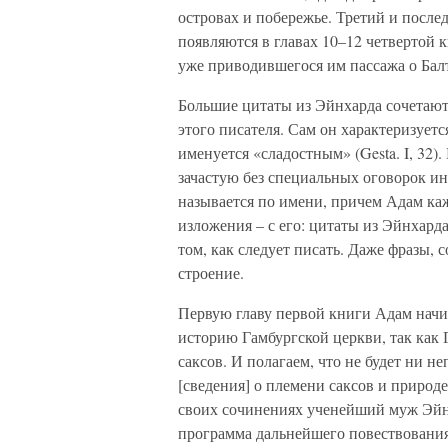
островах и побережье. Третий и после
появляются в главах 10–12 четвертой 
уже приводившегося им пассажа о Бал
Большие цитаты из Эйнхарда сочетают
этого писателя. Сам он характеризуется
именуется «сладостным» (Gesta. I, 32)
зачастую без специальных оговорок ин
называется по имени, причем Адам каж
изложения – с его: цитаты из Эйнхард
том, как следует писать. Даже фразы,
строение.
Первую главу первой книги Адам нач
историю Гамбургской церкви, так как 
саксов. И полагаем, что не будет ни 
[сведения] о племени саксов и природ
своих сочинениях ученейший муж Эйнх
программа дальнейшего повествования