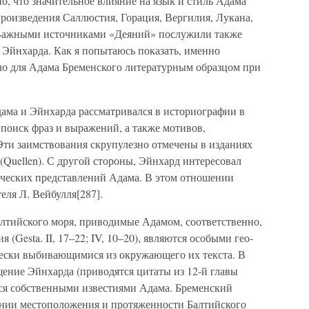
о, что значительное влияние на язык и стиль Адама
роизведения Саллюстия, Горация, Вергилия, Лукана,
 Важными источниками «Деяний» послужили также
 Эйнхарда. Как я попытаюсь показать, именно
о для Адама Бременского литературным образцом при
ама и Эйнхарда рассматривался в историографии в
 поиск фраз и выражений, а также мотивов,
ти заимствования скрупулезно отмечены в изданиях
(Quellen). С другой стороны, Эйнхард интересовал
ических представлений Адама. В этом отношении
еля Л. Вейбулля[287].
алтийского моря, приводимые Адамом, соответственно,
 (Gesta. II, 17–22; IV, 10–20), являются особыми гео-
чески выбивающимися из окружающего их текста. В
бщение Эйнхарда (приводятся цитаты из 12-й главы
ся собственными известиями Адама. Бременский
ении местоположения и протяженности Балтийского