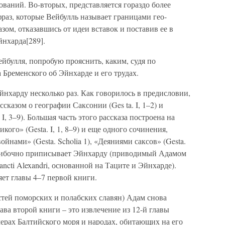
ваний. Во-вторых, представляется гораздо более
раз, которые Вейбулль называет границами гео-
зом, отказавшись от идеи вставок и поставив ее в
нхарда[289].
йбулля, попробую прояснить, каким, судя по
Бременского об Эйнхарде и его трудах.
йнхарду несколько раз. Как говорилось в предисловии,
сказом о географии Саксонии (Ges ta. I, 1–2) и
, 3–9). Большая часть этого рассказа построена на
ого» (Gesta. I, 1, 8–9) и еще одного сочинения,
нами» (Gesta. Scholia 1), «Деяниями саксов» (Gesta.
и ошибочно приписывает Эйнхарду (приводимый Адамом
sancti Alexandri, основанной на Таците и Эйнхарде).
ет главы 4–7 первой книги.
стей поморских и полабских славян) Адам снова
ава второй книги – это извлечение из 12-й главы
мерах Балтийского моря и народах, обитающих на его