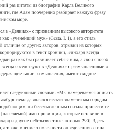
дний раз цитаты из биографии Карла Великого
книги, где Адам поочередно разбирает каждую фразу
тийском море.
ся в «Деяниях» с признанием высокого авторитета
 как «ученейший муж» (Gesta. I, 1), а его стиль
. В отличие от других авторов, отрывки из которых
корпорируются в текст хроники, Эйнхард всегда
дый раз как бы сравнивает себя с ним, а свой способ
а всегда соседствуют в «Деяниях» с размышлениями о
 содержащие такие размышления, имеют сходное
инает следующими словами: «Мы намереваемся описать
Гамбург некогда являлся весьма знаменитым городом
неподобающим, ни бессмысленным сначала привести те
е [населяемой] ими провинции, которые оставили в
ард и другие небезызвестные авторы»[290]. Здесь
, а также мнение о полезности определенного типа