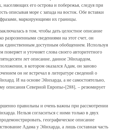
х, населяющих его острова и побережья, следуя при
есть описывая море с запада на восток. Обе вставки
 фразами, маркирующими их границы.
заключалась в том, чтобы дать целостное описание
ко разрозненными сведениями на этот счет, он
как единственным доступным обобщением. Используя
м поверяет и уточняет слова своего авторитетного
пятидесяти лет описание, данное Эйнхардом,
 положении, в котором оказался Адам, он заново
чением он не встречал в литературе сведений о
хард. И на основе Эйнхарда, а не самостоятельно,
ему описания Северной Европы»[288], – резюмирует
ершенно правильны и очень важны при рассмотрении
харда. Нельзя согласиться с ними только в двух
 продемонстрировать, географическое описание
мствование Адама у Эйнхарда, а лишь составная часть