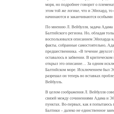
моря, но подробнее говорит о племена
этом той же логике, что и Эйнхард, то 
начинаются и заканчиваются особыми
По мнению Л. Вейбулля, задача Адама 
Балтийского региона. Но, обладая толь
воспользовался описанием Эйнхарда 
факты, собранные самостоятельно, Ада
предшественника. «В течение двухсот 
оставалось в забвении. В критическом
открыл это описание… За одним исклю
Балтийском море. Исключением был Эйн
разрешал он теперь во вставках пробл
Вейбулль.
В целом соображения Л. Вейбулля сов
связей между сочинениями Адама и Эйн
пунктах. Во-первых, как я попытаюсь
Балтики – далеко не единственное заи