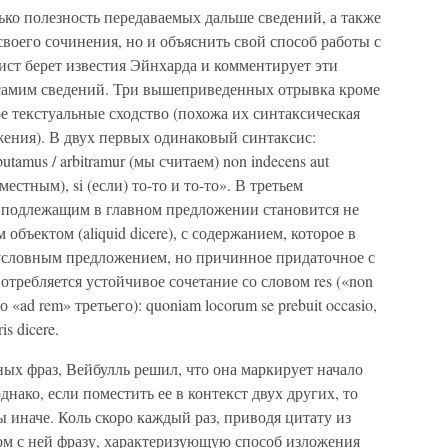
ко полезность передаваемых дальше сведений, а также
своего сочинения, но и объяснить свой способ работы с
нист берет известия Эйнхарда и комментирует эти
 самим сведений. Три вышеприведенных отрывка кроме
 текстуальные сходство (похожа их синтаксическая
жения). В двух первых одинаковый синтаксис:
utamus / arbitramur (мы считаем) non indecens aut
уместным), si (если) то-то и то-то». В третьем
: подлежащим в главном предложении становится не
объектом (aliquid dicere), с содержанием, которое в
условным предложением, но причинное придаточное с
потребляется устойчивое сочетание со словом res («non
«ad rem» третьего): quoniam locorum se prebuit occasio,
is dicere.
ых фраз, Вейбулль решил, что она маркирует начало
днако, если поместить ее в контекст двух других, то
 иначе. Коль скоро каждый раз, приводя цитату из
ом с ней фразу, характеризующую способ изложения