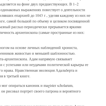
 выделяется на фоне двух предшествующих. В 1–2
 одинаковых выражениях повествует о деятельности
влявших епархией до 1043 г., уделяя каждому из них не
ниге, самой большой по объему и целиком посвященной
азный рассказ периодически прерывается яркими
 личность архиепископа (самые пространные из них:
ногом на основе личных наблюдений хрониста,
твенников живостью и меньшей шаблонностью.
рта-архиепископа. Адам напрямую связывает
и с успехами или неудачами политической карьеры ее
его нрава. Нравственная эволюция Адальберта и
я в третьей книге.
мог опираться каноник и magister scholarum,
а он рисовал портрет своего патрона и вероятного