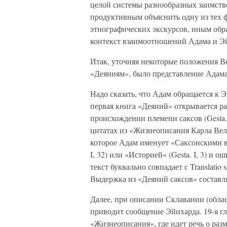
целой системы разнообразных заимство
продуктивным объяснить одну из тех ф
этнографических экскурсов, иным обра
контекст взаимоотношений Адама и Эй
Итак, уточняя некоторые положения Ве
«Деяниям», было представление Адама 
Надо сказать, что Адам обращается к Э
первая книга «Деяний» открывается рас
происхождении племени саксов (Gesta. I
цитатах из «Жизнеописания Карла Велик
которое Адам именует «Саксонскими вой
I, 32) или «Историей» (Gesta. I, 3) 
текст буквально совпадает с Translatio 
Выдержка из «Деяний саксов» составля
Далее, при описании Склавании (обла
приводит сообщение Эйнхарда. 19-я гл
«Жизнеописания», где идет речь о раз