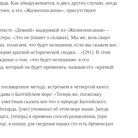
рда. Как обнаруживается, в двух других случаях, когда
етнее, к его «Жизнеописанию», присутствуют
 в тексте «Деяний» выдержкой из «Жизнеописания» –
тера: «Это он [пишет о склавах]. Мы же, коль скоро
вах, полагаем, что будет нелишним, если мы скажем кое-
форме краткой исторической сводки…»[291]. В этом
ждение о том, «что будет нелишним» в его
д, который он будет применять, называя его «краткой
 посвященное методу, встречаем в четвертой книге.
Адама о Балтийском море: «Теперь же, поскольку
т уместным сказать кое-что о природе Балтийского
йнхарда, [уже] упоминал об этом море выше, [когда
ага, [теперь] я применю способ разъяснения, [при
тце, я опишу для сведения наших (то есть бременских