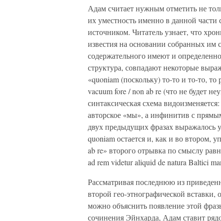
Адам считает нужным отметить не толь
их уместность именно в данной части 
источником. Читатель узнает, что хро
известия на основании собранных им
содержательного имеют и определенное
структура, совпадают некоторые выра
«quoniam (поскольку) то-то и то-то, то p
vacuum fore / non ab re (что не будет не
синтаксическая схема видоизменяется
авторское «мы», а инфинитив с прямым 
двух предыдущих фразах выражалось 
quoniam остается и, как и во втором, у
ab re» второго отрывка по смыслу равно 
ad rem videtur aliquid de natura Baltici mar
Рассматривая последнюю из приведенн
второй гео-этнографической вставки, о
можно объяснить появление этой фразы
сочинения Эйнхарда, Адам ставит ряд