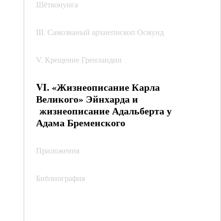
Шётконунга
III. Самозваный архиепископ Осмунд
V. Крещение Гренландии
VI. «Жизнеописание Карла
Великого» Эйнхарда и
жизнеописание Адальберта у
Адама Бременского
Приложения
Библиография