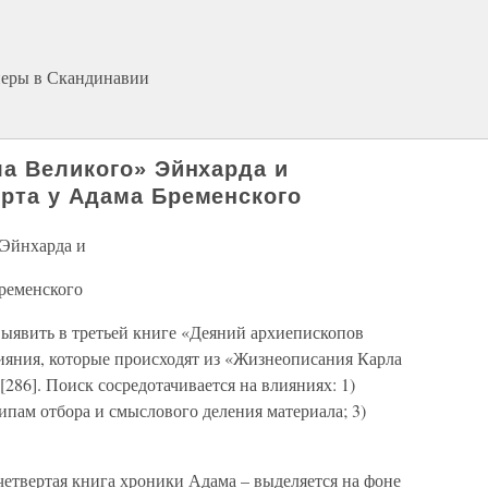
неры в Скандинавии
ла Великого» Эйнхарда и
рта у Адама Бременского
 Эйнхарда и
ременского
выявить в третьей книге «Деяний архиепископов
ияния, которые происходят из «Жизнеописания Карла
86]. Поиск сосредотачивается на влияниях: 1)
ипам отбора и смыслового деления материала; 3)
четвертая книга хроники Адама – выделяется на фоне