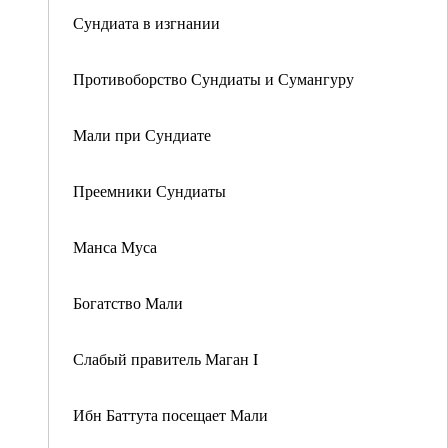
Сундиата в изгнании
Противоборство Сундиаты и Сумангуру
Мали при Сундиате
Преемники Сундиаты
Манса Муса
Богатство Мали
Слабый правитель Маган I
Ибн Баттута посещает Мали