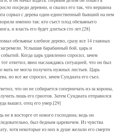
росло посреди деревни, и свалил его так, что вершина
иата сорвал с дерева один-единственный бывший на нем
оворили именно так: кто съест плод обезьяньего
нга, и власть его будет длиться сто лет.[28]
ломал обезьянье хлебное дерево, сразу все 14 главных
загремели. Услышав барабанный бой, царь и
событий. Когда царь удивленно спросил, зачем
тот ответил, явно наслаждаясь ситуацией, что он был
го мать не могла получить нужных листьев. Царь
ва, но все же спросил, зачем Сундиата его съел.
етил, что он не собирается соперничать из-за короны,
олучить лишь его гриотов. Затем Сундиата отправился
уда вышел, отец его умер.[29]
 не в восторге от нового господина; ведь он
 следовательно, был бедным царевичем. Из чувства
ту, хотя некоторые из них в душе желали его смерти