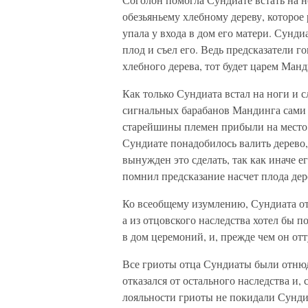
обезьяньему хлебному дереву, которое 
упала у входа в дом его матери. Сунд
плод и съел его. Ведь предсказатели г
хлебного дерева, тот будет царем Манди
Как только Сундиата встал на ноги и с
сигнальных барабанов Мандинга сами 
старейшины племен прибыли на место 
Сундиате понадобилось валить дерево, 
вынужден это сделать, так как иначе е
помнил предсказание насчет плода дере
Ко всеобщему изумлению, Сундиата отв
а из отцовского наследства хотел бы п
в дом церемоний, и, прежде чем он отт
Все гриоты отца Сундиаты были отнюдь
отказался от остального наследства и,
лояльности гриоты не покидали Сундиа