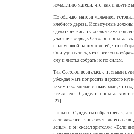
изумлению матери, что, как и другие 
По обычаю, матери мальчиков готовили
хлебного дерева. Испытуемые должны б
сделать не мог, и Соголон сама пошла 
участие в обряде. Соголон попыталась 
с насмешкой напомнили ей, что собир
Они удивлялись, что Соголон вообража
ему и листья собрать не по силам.
Так Соголон вернулась с пустыми рука
убеждал мать попросить царского кузн
такими большими и тяжелыми, что под
все же, едва Сундиата попытался встат
[27]
Попытка Сундиаты собрала зевак, и те
если даже железные костыли его не в
ясным, и он сказал зрителям: «Если дит
Соголон помогла Сундиате встать на н