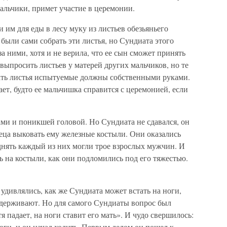
мальчики, примет участие в церемонии.
 им для еды в лесу муку из листьев обезьяньего
ыли сами собрать эти листья, но Сундиата этого
за ними, хотя и не верила, что ее сын сможет принять
выпросить листьев у матерей других мальчиков, но те
ать листья испытуемые должны собственными руками.
ет, будто ее мальчишка справится с церемонией, если
ми и поникшей головой. Но Сундиата не сдавался, он
еца выковать ему железные костыли. Они оказались
нять каждый из них могли трое взрослых мужчин. И
ь на костыли, как они подломились под его тяжестью.
 удивлялись, как же Сундиата может встать на ноги,
ыдерживают. Но для самого Сундиаты вопрос был
я падает, на ноги ставит его мать». И чудо свершилось:
оги, и он начал ходить. Первым делом он пошел к