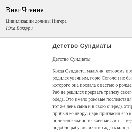
ВикиЧтение
Цивилизации долины Нигера
Юха Ваккури
Детство Сундиаты
Детство Сундиаты
Когда Сундиата, мальчик, которому пр
родился увечным, горю Соголон не было
которого она послала с вестью о рожде
Раб не решился прервать трапезу свое
обеда. Это имело роковые последствия.
тот же день сына и в свою очередь отп
прибыл ко двору, царь пригласил его к
понимал важность своей миссии — ведь
подобно рабу, деликатно ждать конца тр