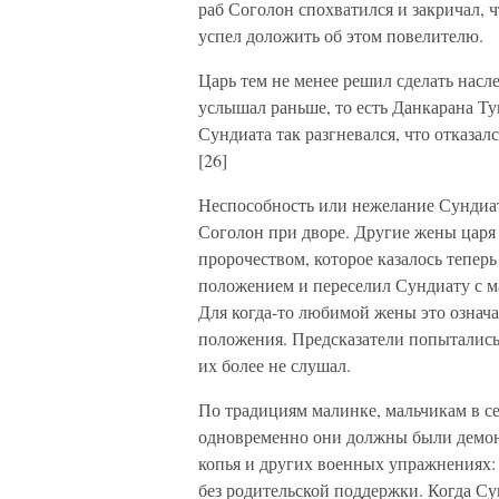
раб Соголон спохватился и закричал, ч
успел доложить об этом повелителю.
Царь тем не менее решил сделать насл
услышал раньше, то есть Данкарана Тум
Сундиата так разгневался, что отказал
[26]
Неспособность или нежелание Сундиа
Соголон при дворе. Другие жены царя 
пророчеством, которое казалось тепер
положением и переселил Сундиату с м
Для когда-то любимой жены это означ
положения. Предсказатели попытались
их более не слушал.
По традициям малинке, мальчикам в се
одновременно они должны были демонс
копья и других военных упражнениях:
без родительской поддержки. Когда Су