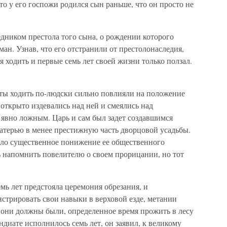
то у его госпожи родился сын раньше, что он просто не
едником престола того сына, о рождении которого
ан. Узнав, что его отстранили от престолонаследия,
ся ходить и первые семь лет своей жизни только ползал.
ты ходить по-людски сильно повлияли на положение
открыто издевались над ней и смеялись над
ь явно ложным. Царь и сам был задет создавшимся
атерью в менее престижную часть дворцовой усадьбы.
ало существенное понижение ее общественного
 напомнить повелителю о своем прорицании, но тот
мь лет предстояла церемония обрезания, и
трировать свои навыки в верховой езде, метании
 они должны были, определенное время прожить в лесу
ндиате исполнилось семь лет, он заявил, к великому