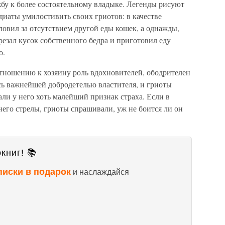
бу к более состоятельному владыке. Легенды рисуют
иаты умилостивить своих гриотов: в качестве
ловил за отсутствием другой еды кошек, а однажды,
резал кусок собственного бедра и приготовил еду
о.
отношению к хозяину роль вдохновителей, ободрителен
сь важнейшей добродетелью властителя, и гриоты
али у него хоть малейший признак страха. Если в
него стрелы, гриоты спрашивали, уж не боится ли он
книг! 📚
писки в подарок
и наслаждайся