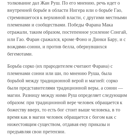
толкование дал Жан Руш. По его мнению, речь идет о
внутренней борьбе в области Нигера или о борьбе Гао,
стремившегося к верховной власти, с другими местными
племенами и сообществами. Победы Фарана Мака
отражали, таким образом, постепенное усиление Сонгай,
или Гао. Фаран сражался, кроме Фоно и Динки Бару, и с
вождями-сонни, и против белла, обернувшихся
бегемотами.
Борьба сорко (их прародителем считают Фарана) с
племенами сонни или ши, по мнению Руша, была
борьбой между традиционной верой и магией: сорко
были представителями традиционной веры, а сонни —
магии. Разницу между ними Руш определяет следующим
образом: при традиционной вере человек обращается к
божеству вверх, то есть бог стоит выше человека, в то
время как в магии человек обращается с богом как с
нижестоящим существом, отдавая ему приказы и
предъявляя свои претензии.