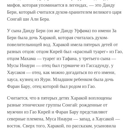
мифов, которая упоминается в легендах, — это Данду
Бери, который считался духом-хранителем великого царя
Сонгай ши Али Бера.
У сына Данду Бери (он же Данду Урфама) по имени За
Бери была дочь Харакой, которая считалась духом-
повелительницей вод. Харакой имела пятерых детей от
разных отцов: отцом Кирей был «красный туарег» из Гао,
отцом Махама — туарег из Тафана, у третьего сына —
Мусы Ниаури — отец был гурманче из Гассадунду, у
Хаусакоя — отец, как можно догадаться по его имени,
хауса, кузнец из Яури. Младшим ребенком была дочь
Фаран Бару, отец которой был родом из Гао.
Считается, что в пятерых детях Харакой воплощены
разные этнические группы Сонгай: рожденные от
мужчин из Гао Кирей и Фаран Бару представляют
северные племена, Муса Ниаури — запад, а Хаусакой —
восток. Сверх того, Харакой, по рассказам, усыновила