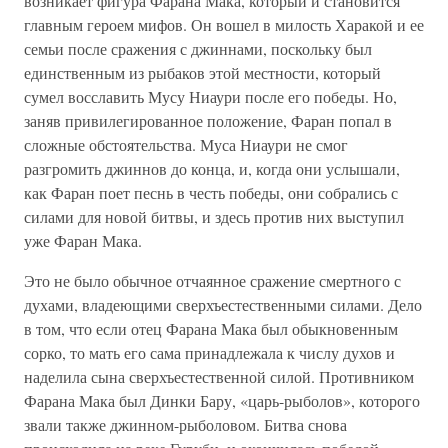
возникает фигура Фарана Мака, который и становится
главным героем мифов. Он вошел в милость Харакой и ее
семьи после сражения с джиннами, поскольку был
единственным из рыбаков этой местности, который
сумел восславить Мусу Ниаури после его победы. Но,
заняв привилегированное положение, Фаран попал в
сложные обстоятельства. Муса Ниаури не смог
разгромить джиннов до конца, и, когда они услышали,
как Фаран поет песнь в честь победы, они собрались с
силами для новой битвы, и здесь против них выступил
уже Фаран Мака.
Это не было обычное отчаянное сражение смертного с
духами, владеющими сверхъестественными силами. Дело
в том, что если отец Фарана Мака был обыкновенным
сорко, то мать его сама принадлежала к числу духов и
наделила сына сверхъестественной силой. Противником
Фарана Мака был Динки Бару, «царь-рыболов», которого
звали также джинном-рыболовом. Битва снова