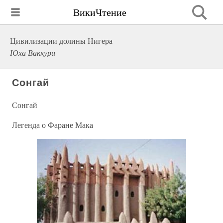
ВикиЧтение
Цивилизации долины Нигера
Юха Ваккури
Сонгай
Сонгай
Легенда о Фаране Мака