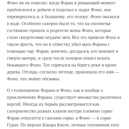
Фоно же не повезло: когда Фаран в решающий момент
приблизился к добыче и подплыл к лодке Фоно, она
перевернулась и, к большому, его позору, Фоно оказался
в воде. Особенно скверно было то, что на охотничье
состязание пришли и родители жены Фоно, которые
стали свидетелями неудачи зятя. Все это привело Фоно в
такую ярость, что он в отместку убил мать Фарана с
помощью чар. Фаран, конечно, догадался, кто виноват в
смерти матери, и сразу после похорон пошел искать
бежавшего Фоно. Тот спрятался на берегу реки в кроне
дерева. Отсюда, согласно легенде, произошло его имя —
Фоно, что значит обезьяна.
О столкновении Фарана и Фоно, как и вообще о
приключениях Фарана, существует множество различных
версий. Иногда их борьба рассматривается как
соперничество разных кланов внутри племени сорко:
Фаран относится к гаоским сорко, а Фоно — к сорко
Гурао. По версии Бокара Кисее, личные отношения этих