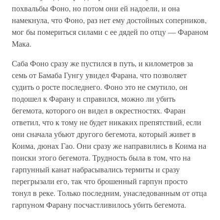
похвальбы Фоно, но потом они ей надоели, и она
намекнула, что Фоно, раз нет ему достойных соперников,
мог бы помериться силами с ее дядей по отцу — Фараном
Мака.
Саба Фоно сразу же пустился в путь, и километров за
семь от Бамаба Гунгу увидел Фарана, что позволяет
судить о росте последнего. Фоно это не смутило, он
подошел к Фарану и справился, можно ли убить
бегемота, которого он видел в окрестностях. Фаран
ответил, что к тому не будет никаких препятствий, если
они сначала убьют другого бегемота, который живет в
Коима, дюнах Гао. Они сразу же направились в Коима на
поиски этого бегемота. Трудность была в том, что на
гарпунный канат набрасывались термиты и сразу
перегрызали его, так что брошенный гарпун просто
тонул в реке. Только последним, унаследованным от отца
гарпуном Фарану посчастливилось убить бегемота.