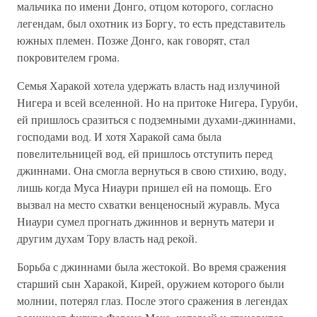
мальчика по имени Донго, отцом которого, согласно
легендам, был охотник из Боргу, то есть представитель
южных племен. Позже Донго, как говорят, стал
покровителем грома.
Семья Харакой хотела удержать власть над излучиной
Нигера и всей вселенной. Но на притоке Нигера, Гуруби,
ей пришлось сразиться с подземными духами-джиннами,
господами вод. И хотя Харакой сама была
повелительницей вод, ей пришлось отступить перед
джиннами. Она смогла вернуться в свою стихию, воду,
лишь когда Муса Ниаури пришел ей на помощь. Его
вызвал на место схватки венценосный журавль. Муса
Ниаури сумел прогнать джиннов и вернуть матери и
другим духам Тору власть над рекой.
Борьба с джиннами была жестокой. Во время сражения
старший сын Харакой, Кирей, оружием которого были
молнии, потерял глаз. После этого сражения в легендах