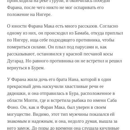
происходила на реке Гуруби, и окончилась победой
Фарана, после чего никто не мог оспаривать его
положение на Нигере.
О юности Фарана Мака есть много рассказов. Согласно
одному из них, он происходил из Бамаба, откуда приплыл
по Нигеру, ища себе подходящего противника, чтобы
помериться силами. Он плыл под парусами и, как
рассказывают, остановился у красной песчаной косы
Дугарад. Но равного противника он не встретил и решил
вернуться в Бурем.
У Фарана жила дочь его брата Нана, которой в один
прекрасный день наскучили хвастливые речи ее
дядюшки, и она отправилась в Бура, расположенное в
области Мопти, где и встретила рыбака по имени Саба
Фоно. Он, как и Фаран Мака, был уверен в своем
могуществе. Видимо, этот тип мужчины показался ей
знакомым и надежным, и она, недолго думая, вышла за
него замуж. До поры до времени она слушала кичливые