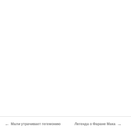
←
→
Мали утрачивает гегемонию
Легенда о Фаране Мака