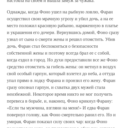
настояла на своем и вышла замуж за чужака.
Однажды, когда Фоно ушел на рыбную ловлю, Фаран
осуществил свою мрачную угрозу и убил дочь, а на ее
место положил красивую рабыню, наряженную в платье
и украшения его дочери. Вернувшись домой, Фоно сразу
узнал от сына о смерти жены и решил отомстить. Убив
дочь, Фаран стал беспокоиться о безопасности
собственной жены и поэтому всегда брал ее с собой,
когда ездил в город. Но духи предоставили все же Фоно
средство отомстить за гибель жены: он метнул в воздух
свой особый гарпун, который взлетел до неба, а оттуда
упал прямо в лодку Фарана и пронзил его жену. Фаран
сразу опознал гарпун, и схватка двух мужей стала
неизбежной. Некоторое время никто не мог получить
перевеса в борьбе, и, наконец, Фоно крикнул Фарану:
«Если ты мужчина, взгляни на меня!» И едва Фаран
повернул голову, как Фоно смертельно ранил его. Но и
умирая, Фаран показал силу своих чар: когда Фоно