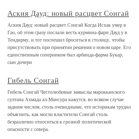
Аския Дауд: новый расцвет Сонгай
Аския Дауд: новый расцвет Сонгай Когда Исхак умер в
Гао, об этом сразу послали весть курмина-фари Дауд у в
Тендирму, и тот поспешил броситься в столицу, чтобы
присутствовать при принятии решения о новом царе. Его
единственным соперником был арбинда-фарма Букар,
сын дочери
Гибель Сонгай
Гибель Сонгай Честолюбивые замыслы марокканского
султана Ахмада ал-Мансура кажутся, во всяком случае
задним числом, столь очевидными, что историкам трудно
объяснить, как могли властители Сонгай столь
безразлично относиться к грозной политической
опасности с севера.