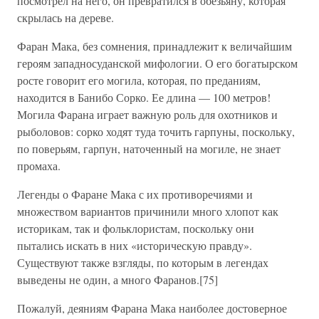
посмотрел на него, он превратился в обезьяну, которая
скрылась на дереве.
Фаран Мака, без сомнения, принадлежит к величайшим
героям западносуданской мифологии. О его богатырском
росте говорит его могила, которая, по преданиям,
находится в Банибо Сорко. Ее длина — 100 метров!
Могила Фарана играет важную роль для охотников и
рыболовов: сорко ходят туда точить гарпуны, поскольку,
по поверьям, гарпун, наточенный на могиле, не знает
промаха.
Легенды о Фаране Мака с их противоречиями и
множеством вариантов причинили много хлопот как
историкам, так и фольклористам, поскольку они
пытались искать в них «историческую правду».
Существуют также взгляды, по которым в легендах
выведены не один, а много Фаранов.[75]
Пожалуй, деяниям Фарана Мака наиболее достоверное