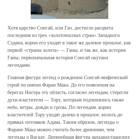
Хотя царство Сонгай, или Гао, достигло расцвета
последним из трех «золотоносных стран» Западного
Судана, корни его уходят в такое же далекое прошлое, как
первой «страны золота» — Ганы, и так же, как история
Ганы, первоначальная история Сонгай окутана
легендами.
Главная фигура легенд о рождении Сонгай-мифический
герой по имени Фаран Мака. До его появления на
берегах Нигера эту область, согласно легендам, стерегли
духи-властители — Тору, которым подчинялись также
небо, ветры, дожди и грозы. По легендам, корни
властителей Тору уходят далеко в прошлое, вплоть до
прямых потомков Адама. Таким образом, легенды о
Фаране Мака можно считать более древними, чем
легенды о Вагаду. Древнейшая фигура западносуданских