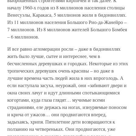
выброшенных строителями кирпичей и так далее. К
началу 1960-х годов из 8 миллионов населения столицы
Венесуэлы, Каракаса, 5 миллионов жили в бидонвиллях.
Из 11 миллионов населения Большого Рио-да-Жанейро –
7 миллионов. Из 8 миллионов жителей Большого Бомбея
– 6 миллионов.
И все равно агломерации росли – даже в бидонвиллях
жить было лучше, сытее и интереснее, чем в
бесчисленных деревушках и городках. Некоторые из этих
тропических деревушек очень красивы – но даже в
лучшие времена часть людей жила в них впроголодь. А
если наступала засуха, неурожай, они «забивают двери и
окна своих лачуг и идут длинными спотыкающимися
когортами, куда глаза глядят… мучимые всеми
страданиями, еле держась на ногах, изнуряемые поносом
и крича от ужасов… они продвигаются вперед,
задыхаясь, хрипя. Пятилетние дети возвращаются к
ползанию на четвереньках. Они продвигаются, уже