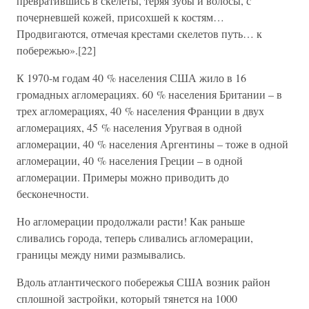
превратившись в скелеты, теряя зубы и волосы, с
почерневшей кожей, присохшей к костям…
Продвигаются, отмечая крестами скелетов путь… к
побережью».[22]
К 1970-м годам 40 % населения США жило в 16
громадных агломерациях. 60 % населения Британии – в
трех агломерациях, 40 % населения Франции в двух
агломерациях, 45 % населения Уругвая в одной
агломерации, 40 % населения Аргентины – тоже в одной
агломерации, 40 % населения Греции – в одной
агломерации. Примеры можно приводить до
бесконечности.
Но агломерации продолжали расти! Как раньше
сливались города, теперь сливались агломерации,
границы между ними размывались.
Вдоль атлантического побережья США возник район
сплошной застройки, который тянется на 1000