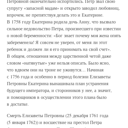
Петровной окончательно испортились. Петр звал свою
супругу «запасной мадам» и открыто заводил любовниц,
впрочем, не препятствуя делать это и Екатерине.
В 1758 году Екатерина родила дочь Анну, что вызвало
сильное недовольство Петра, произнесшего при известии
о новой беременности: «Бог знает почему моя жена опять
забеременела! Я совсем не уверен, от меня ли этот
ребенок и должен ли я его принимать на свой счет».
В общем, отношения между царственной четой даже
словом «натянутые» уже нельзя описать. Было ясно,
что вдвоем они на троне не уживутся… Начиная
с 1756 года и особенно в период болезни Елизаветы
Петровны Екатерина вынашивала план устранения
будущего императора, и сторонников у нее, а значит,
и помощников в осуществлении этого плана было
в достатке.
Смерть Елизаветы Петровны (25 декабря 1761 года
(5 января 1762)) и восшествие на престол Петра