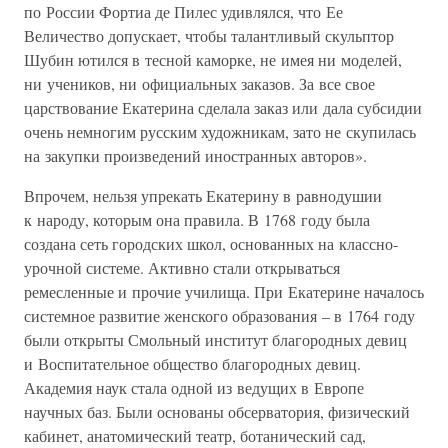
по России Фортиа де Пилес удивлялся, что Ее
Величество допускает, чтобы талантливый скульптор
Шубин ютился в тесной каморке, не имея ни моделей,
ни учеников, ни официальных заказов. За все свое
царствование Екатерина сделала заказ или дала субсидии
очень немногим русским художникам, зато не скупилась
на закупки произведений иностранных авторов».
Впрочем, нельзя упрекать Екатерину в равнодушии
к народу, которым она правила. В 1768 году была
создана сеть городских школ, основанных на классно-
урочной системе. Активно стали открываться
ремесленные и прочие училища. При Екатерине началось
системное развитие женского образования – в 1764 году
были открыты Смольный институт благородных девиц
и Воспитательное общество благородных девиц.
Академия наук стала одной из ведущих в Европе
научных баз. Были основаны обсерватория, физический
кабинет, анатомический театр, ботанический сад,