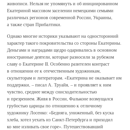
живописи. Нельзя не упомянуть и об инициированном
Екатериной массовом заселении немецкими семьями
различных регионов современной России, Украины,
а также стран Прибалтики.
Однако многие историки указывают на односторонний
характер такого покровительства со стороны Екатерины.
Деньгами и наградами щедро одаривались в основном
иностранные деятели, которые разносили за рубежом
славу о Екатерине II. Особенно разителен контраст
в отношении ее к отечественным художникам,
скульпторам и литераторам. «Екатерина не оказывает им
поддержки, – писал А. Труайя, – и проявляет к ним
чувство, среднее между снисходительностью
и презрением. Живя в России, Фальконе возмущался
грубостью царицы по отношению к отличному
художнику Лосенко: «Бедняга, униженный, без куска
хлеба, хотел уехать из Санкт-Петербурга и приходил
ко мне изливать свое горе». Путешествовавший