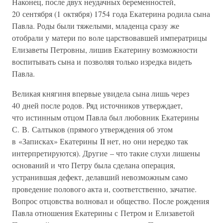
Наконец, после двух неудачных беременностей,
20 сентября (1 октября) 1754 года Екатерина родила сына
Павла. Роды были тяжелыми, младенца сразу же
отобрали у матери по воле царствовавшей императрицы
Елизаветы Петровны, лишив Екатерину возможности
воспитывать сына и позволяя только изредка видеть
Павла.
Великая княгиня впервые увидела сына лишь через
40 дней после родов. Ряд источников утверждает,
что истинным отцом Павла был любовник Екатерины
С. В. Салтыков (прямого утверждения об этом
в «Записках» Екатерины II нет, но они нередко так
интерпретируются). Другие – что такие слухи лишены
оснований и что Петру была сделана операция,
устранившая дефект, делавший невозможным само
проведение полового акта и, соответственно, зачатие.
Вопрос отцовства волновал и общество. После рождения
Павла отношения Екатерины с Петром и Елизаветой