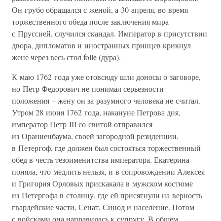
Он грубо обращался с женой, а 30 апреля, во время
торжественного обеда после заключения мира
с Пруссией, случился скандал. Император в присутствии
двора, дипломатов и иностранных принцев крикнул
жене через весь стол folle (дура).
К маю 1762 года уже отовсюду шли доносы о заговоре,
но Петр Федорович не понимал серьезности
положения – жену он за разумного человека не считал.
Утром 28 июня 1762 года, накануне Петрова дня,
император Петр III со свитой отправился
из Ораниенбаума, своей загородной резиденции,
в Петергоф, где должен был состояться торжественный
обед в честь тезоименитства императора. Екатерина
поняла, что медлить нельзя, и в сопровождении Алексея
и Григория Орловых прискакала в мужском костюме
из Петергофа в столицу, где ей присягнули на верность
гвардейские части, Сенат, Синод и население. Потом
с войсками она направилась к супругу. В общем,