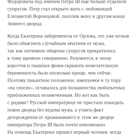
Федоровича под именем Петра III еще больше отдалили
супругов. Петр стал открыто жить с любовницей
Елизаветой Воронцовой, поселив жену в другом конце
Зимнего дворца.
Когда Екатерина забеременела от Орлова, это уже нельзя
было объяснить случайным зачатием от мужа,
так как интимное общение супругов прекратилось
к тому времени совершенно. Разумеется, в эпоху
корсетов и пышных фижм скрывать нежелательную
беременность было несколько проще, чем сейчас.
Поэтому пикантное положение, именуемое в ту пору
«на сносях», оставалось для большинства любопытных
приближенных незамеченным. Но вот как быть
с родами? Русской императрице не пристало покидать
покои дворца без ведома мужа, а утаить факт
деторождения от проживавшего в этом же дворце
императора Петра III было почти невозможно.
На помощь Екатерине пришел верный человек: когда