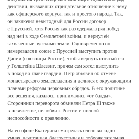
действий, вызвавших отрицательное отношение к нему
как офицерского корпуса, так и простого народа. Так,
он заключил невыгодный для России договор
с Пруссией, хотя Россия как раз одержала ряд побед
над ней в ходе Семилетней войны, и вернул ей
захваченные русскими земли. Одновременно он
намеревался в союзе с Пруссией выступить против
Дании (союзницы России), чтобы вернуть отнятый ею
у Голштейна Шлезвиг, причем сам хотел выступить
в поход во главе гвардии. Петр объявил об отмене
монастырского землевладения и делился с окружающими
планами реформы церковных обрядов. В его политике
все решения, казалось, принимались «от балды».
Сторонники переворота обвиняли Петра III также
в невежестве, нелюбви к России и полной
неспособности к правлению.
На его фоне Екатерина смотрелась очень выгодно –
умная, начитанная, благочестивая и доброжелательная