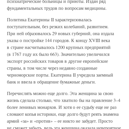
психиатрические больницы и приюты. Издан ряд
фундаментальных трудов по вопросам медицины.
Политика Екатерины II характеризовалась
поступательным, без резких колебаний, развитием.
При ней образовалось 29 новых губерний, она издала
указы о постройке 144 городов. К концу XVIII века
в стране насчитывалось 1200 крупных предприятий
(в 1767 году их было 663). Значительно увеличился
экспорт российских товаров в другие европейские
страны, в том числе через недавно созданные
черноморские порты. Екатерина II учредила заемный
банк и ввела в обращение бумажные деньги.
Перечислять можно еще долго. Эта женщина за свою
жизнь сделала столько, что хватило бы на правление 3–4
более ленивых монархов. И хотя о ее судьбу еще не раз
сломают копья историки, еще долго будут реять знамена
армий «за» и «против» – ее никто не забудет. Просто
не сможет забыть, ведь эта женщина оказала невероятное