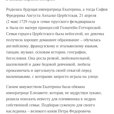
Родилась будущая императрица Екатерина, а тогда София
Фредерика Августа Анхальт-Цербстская, 21 апреля
(2 мая) 1729 года в семье прусского фельдмаршала
и была по матери принцессой Голштейн-Готторпской.
Семья герцога Цербстского была небогатой, но девочка
получила хорошее домашнее образование – обучалась
английскому, французскому и итальянскому языкам,
танцам, музыке, основам истории, географии,
богословия. Она росла резвой, любознательной,
шаловливой и даже бедовой девчонкой, любила
проказничать и щегольнуть своей отвагой перед
мальчишками, с которыми запросто играла на улице.
Своим замужеством Екатерина была обязана
императрице Елизавете, которая, не мудрствуя лукаво,
решила поискать невесту для племянника в недрах
собственной семьи. Подбирая суженую для своего
наследника – великого князя Петра Федоровича