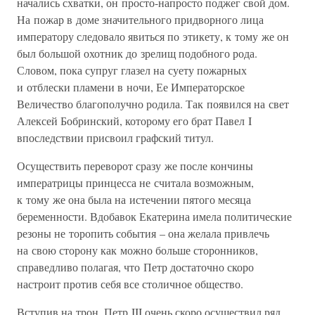
начались схватки, он просто-напросто поджег свой дом.
На пожар в доме значительного придворного лица
императору следовало явиться по этикету, к тому же он
был большой охотник до зрелищ подобного рода.
Словом, пока супруг глазел на суету пожарных
и отблески пламени в ночи, Ее Императорское
Величество благополучно родила. Так появился на свет
Алексей Бобринский, которому его брат Павел I
впоследствии присвоил графский титул.
Осуществить переворот сразу же после кончины
императрицы принцесса не считала возможным,
к тому же она была на истечении пятого месяца
беременности. Вдобавок Екатерина имела политические
резоны не торопить события – она желала привлечь
на свою сторону как можно больше сторонников,
справедливо полагая, что Петр достаточно скоро
настроит против себя все столичное общество.
Вступив на трон, Петр III очень скоро осуществил ряд