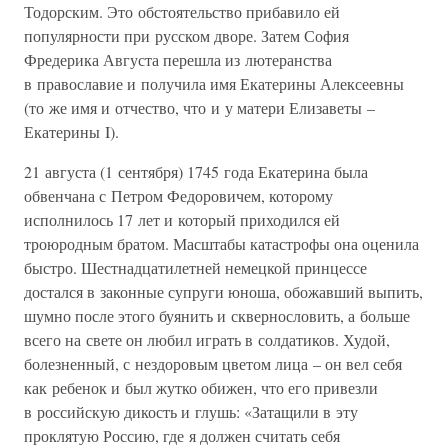
Тодорским. Это обстоятельство прибавило ей
популярности при русском дворе. Затем София
Фредерика Августа перешла из лютеранства
в православие и получила имя Екатерины Алексеевны
(то же имя и отчество, что и у матери Елизаветы –
Екатерины I).
21 августа (1 сентября) 1745 года Екатерина была
обвенчана с Петром Федоровичем, которому
исполнилось 17 лет и который приходился ей
троюродным братом. Масштабы катастрофы она оценила
быстро. Шестнадцатилетней немецкой принцессе
достался в законные супруги юноша, обожавший выпить,
шумно после этого буянить и сквернословить, а больше
всего на свете он любил играть в солдатиков. Худой,
болезненный, с нездоровым цветом лица – он вел себя
как ребенок и был жутко обижен, что его привезли
в российскую дикость и глушь: «Затащили в эту
проклятую Россию, где я должен считать себя