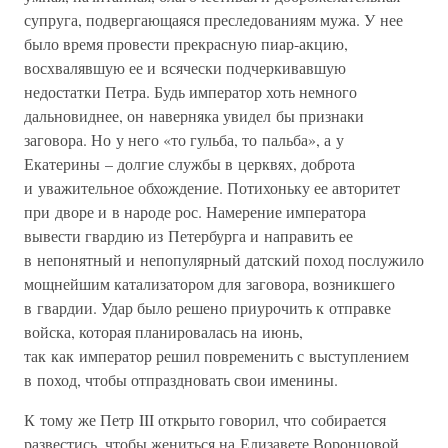
супруга, подвергающаяся преследованиям мужа. У нее
было время провести прекрасную пиар-акцию,
восхвалявшую ее и всячески подчеркивавшую
недостатки Петра. Будь император хоть немного
дальновиднее, он наверняка увидел бы признаки
заговора. Но у него «то гульба, то пальба», а у
Екатерины – долгие службы в церквях, доброта
и уважительное обхождение. Потихоньку ее авторитет
при дворе и в народе рос. Намерение императора
вывести гвардию из Петербурга и направить ее
в непонятный и непопулярный датский поход послужило
мощнейшим катализатором для заговора, возникшего
в гвардии. Удар было решено приурочить к отправке
войска, которая планировалась на июнь,
так как император решил повременить с выступлением
в поход, чтобы отпраздновать свои именины.
К тому же Петр III открыто говорил, что собирается
развестись, чтобы жениться на Елизавете Воронцовой.