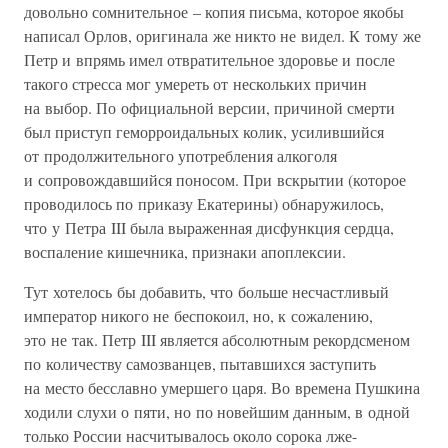
довольно сомнительное – копия письма, которое якобы
написал Орлов, оригинала же никто не видел. К тому же
Петр и впрямь имел отвратительное здоровье и после
такого стресса мог умереть от нескольких причин
на выбор. По официальной версии, причиной смерти
был приступ геморроидальных колик, усилившийся
от продолжительного употребления алкоголя
и сопровождавшийся поносом. При вскрытии (которое
проводилось по приказу Екатерины) обнаружилось,
что у Петра III была выраженная дисфункция сердца,
воспаление кишечника, признаки апоплексии.
Тут хотелось бы добавить, что больше несчастливый
император никого не беспокоил, но, к сожалению,
это не так. Петр III является абсолютным рекордсменом
по количеству самозванцев, пытавшихся заступить
на место бесславно умершего царя. Во времена Пушкина
ходили слухи о пяти, но по новейшим данным, в одной
только России насчитывалось около сорока лже-