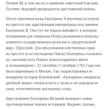
Петров III, в том числе и наиболее известный Емельян
Пугачев, будущий предводитель крестьянской войны.
После отречения мужа Екатерина Алексеевна вступила
на престол как царствующая императрица под именем
Екатерины II. Она тут же издала манифест, в котором
основанием для смещения Петра указывались попытка
изменить государственную религию и предательский
мир с Пруссией. Для обоснования собственных прав
на престол (а не наследника Павла) Екатерина ссылалась
на «желание всех Наших верноподданных явное
и нелицемерное». 22 сентября (3 октября) 1762 года она
была коронована в Москве. Так охарактеризовал ее
воцарение историк Ключевский: «Екатерина совершила
двойной захват: отняла власть у мужа и не передала ее
сыну, естественному наследнику отца».
Царствование Екатерины Великой вызывает самые
противоречивые оценки историков. Видимо, потому,