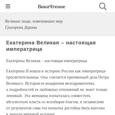
ВикиЧтение
Великие люди, изменившие мир
Григорова Дарина
Екатерина Великая – настоящая
императрица
Екатерина Великая – настоящая императрица
Екатерина II вошла в историю России как императрица-
просветительница. Она считается преемницей дела Петра
Великого. История ее воцарения мелодраматична,
а подробностей ее любовных отношений не знает только
ленивый. Эта женщина попыталась совместить
абсолютную власть со всеобщим благом, и независимо
от результатов сама эта попытка достойна быть внесена
в анналы мировой истории.