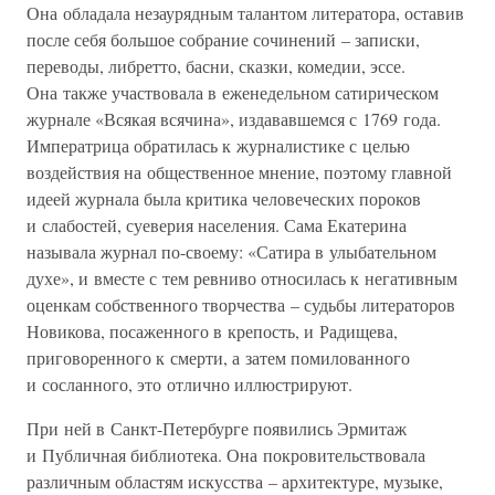
Она обладала незаурядным талантом литератора, оставив
после себя большое собрание сочинений – записки,
переводы, либретто, басни, сказки, комедии, эссе.
Она также участвовала в еженедельном сатирическом
журнале «Всякая всячина», издававшемся с 1769 года.
Императрица обратилась к журналистике с целью
воздействия на общественное мнение, поэтому главной
идеей журнала была критика человеческих пороков
и слабостей, суеверия населения. Сама Екатерина
называла журнал по-своему: «Сатира в улыбательном
духе», и вместе с тем ревниво относилась к негативным
оценкам собственного творчества – судьбы литераторов
Новикова, посаженного в крепость, и Радищева,
приговоренного к смерти, а затем помилованного
и сосланного, это отлично иллюстрируют.
При ней в Санкт-Петербурге появились Эрмитаж
и Публичная библиотека. Она покровительствовала
различным областям искусства – архитектуре, музыке,