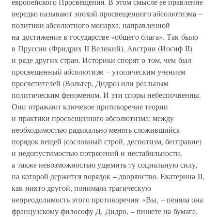
европейского Просвещения. В этом смысле ее правление
нередко называют эпохой просвещенного абсолютизма –
политики абсолютного монарха, направленной
на достижение в государстве «общего блага». Так было
в Пруссии (Фридрих II Великий), Австрии (Иосиф II)
и ряде других стран. Историки спорят о том, чем был
просвещенный абсолютизм – утопическим учением
просветителей (Вольтер, Дидро) или реальным
политическим феноменом. И эти споры небеспочвенны.
Они отражают ключевое противоречие теории
и практики просвещенного абсолютизма: между
необходимостью радикально менять сложившийся
порядок вещей (сословный строй, деспотизм, бесправие)
и недопустимостью потрясений и нестабильности,
а также невозможностью ущемить ту социальную силу,
на которой держится порядок – дворянство. Екатерина II,
как никто другой, понимала трагическую
непреодолимость этого противоречия: «Вы, – пеняла она
французскому философу Д. Дидро, – пишете на бумаге,