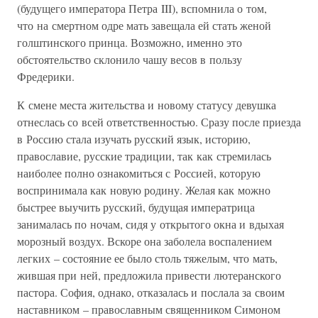
(будущего императора Петра III), вспомнила о том,
что на смертном одре мать завещала ей стать женой
голштинского принца. Возможно, именно это
обстоятельство склонило чашу весов в пользу
Фредерики.
К смене места жительства и новому статусу девушка
отнеслась со всей ответственностью. Сразу после приезда
в Россию стала изучать русский язык, историю,
православие, русские традиции, так как стремилась
наиболее полно ознакомиться с Россией, которую
воспринимала как новую родину. Желая как можно
быстрее выучить русский, будущая императрица
занималась по ночам, сидя у открытого окна и вдыхая
морозный воздух. Вскоре она заболела воспалением
легких – состояние ее было столь тяжелым, что мать,
жившая при ней, предложила привести лютеранского
пастора. София, однако, отказалась и послала за своим
наставником – православным священником Симоном