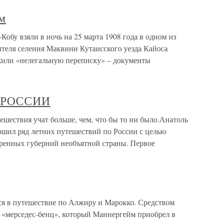
м
бу взяли в ночь на 25 марта 1908 года в одном из
теля селения Маквини Кутаисского уезда Кайоса
жили «нелегальную переписку» – документы
 РОССИИ
вия учат больше, чем, что бы то ни было.Анатоль
шил ряд летних путешествий по России с целью
ренных губерний необъятной страны. Первое
ся в путешествие по Алжиру и Марокко. Средством
 «мерседес-бенц», который Маннергейм приобрел в