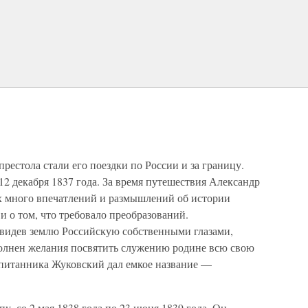
рестола стали его поездки по России и за границу.
12 декабря 1837 года. За время путешествия Александр
ах много впечатлений и размышлений об истории
, и о том, что требовало преобразований.
видев землю Российскую собственными глазами,
олнен желания посвятить служению родине всю свою
питанника Жуковский дал емкое название —
у, со 2 мая 1838 года по 23 июня 1839 года. Он