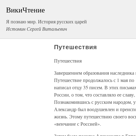
ВикиЧтение
Я познаю мир. История русских царей
Истомин Сергей Витальевич
Путешествия
Путешествия
Завершением образования наследника п
Путешествие продолжалось с 1 мая по 
написал отцу 35 писем. В этих письм
России, о том, что составляло ее славу
Познакомившись с русским народом, у
Александр был воодушевлен и преисп
жизнь. Этому путешествию своего вос
«венчание с Россией».
Затем была поездка Александра в Европ