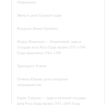
Опричнина
Жены и дети Грозного царя
Колдуны Ивана Грозного
Федор Иванович — Блаженный, царь и
государь всея Руси Годы жизни 1557–1598
Годы правления 1584–1598
Трагедия в Угличе
Отмена Юрьева дня и введение
патриаршества
Борис Годунов — царь и великий государь
всея Руси Годы жизни 1551–1605 Годы