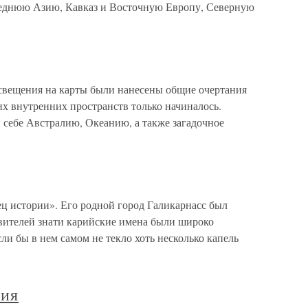
еднюю Азию, Кавказ и Восточную Европу, Северную
щения на карты были нанесены общие очертания
х внутренних пространств только начиналось.
 себе Австралию, Океанию, а также загадочное
ц истории». Его родной город Галикарнасс был
вителей знати карийские имена были широко
ли бы в нем самом не текло хоть несколько капель
вия