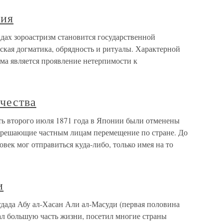
вия
ах зороастризм становится государственной
ская догматика, обрядность и ритуалы. Характерной
ма является проявление нетерпимости к
чества
ь второго июля 1871 года в Японии были отменены
азрешающие частным лицам перемещение по стране. До
век мог отправиться куда-либо, только имея на то
и
ада Абу ал-Хасан Али ал-Масуди (первая половина
вал большую часть жизни, посетил многие страны