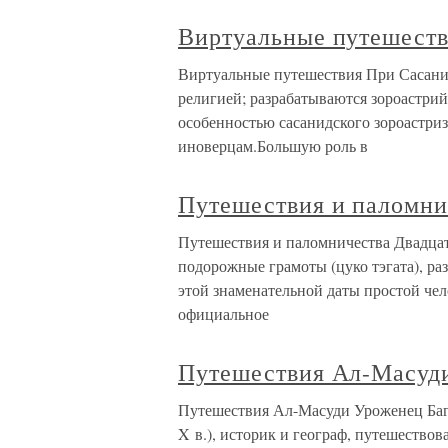
Виртуальные путешест
Виртуальные путешествия При Сасанид
религией; разрабатываются зороастрий
особенностью сасанидского зороастриз
иноверцам.Большую роль в
Путешествия и паломни
Путешествия и паломничества Двадцат
подорожные грамоты (цуко тэгата), р
этой знаменательной даты простой чело
официальное
Путешествия Ал-Масуд
Путешествия Ал-Масуди Уроженец Багд
X в.), историк и географ, путешество