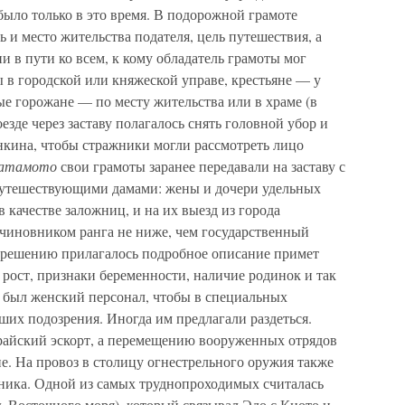
было только в это время. В подорожной грамоте
 и место жительства подателя, цель путешествия, а
и в пути ко всем, к кому обладатель грамоты мог
 в городской или княжеской управе, крестьяне — у
тые горожане — по месту жительства или в храме (в
езде через заставу полагалось снять головной убор и
нкина, чтобы стражники могли рассмотреть лицо
атамото
свои грамоты заранее передавали на заставу с
 путешествующими дамами: жены и дочери удельных
 качестве заложниц, и на их выезд из города
 чиновником ранга не ниже, чем государственный
зрешению прилагалось подробное описание примет
рост, признаки беременности, наличие родинок и так
ах был женский персонал, чтобы в специальных
их подозрения. Иногда им предлагали раздеться.
райский эскорт, а перемещению вооруженных отрядов
е. На провоз в столицу огнестрельного оружия также
ника. Одной из самых труднопроходимых считалась
ть Восточного моря), который связывал Эдо с Киото и