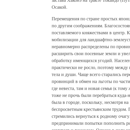
Осакой.
Перемещения по стране простых японце
по другим соображениям. Благосостоян
поставляемого княжествами в центр. К
мобилизации для ландшафтно-землеуст
неравномерно распределены по провин
расширить свои посевные земли и увел
обработку имеющихся угодий. Населен
практически не росло, поэтому между 
тела и души. Чаще всего старались пе
провинций в обмен на льготы по части
где невеста, там и новая семья (к тому
тоже не прочь были перебраться куда-
была в городе, поскольку, несмотря на
беспросветным крестьянским трудом. 
стремились вернуться к родному очагу
предпринимали попытки пополнить ри
самураев и
ронинами.
Однако в силу их