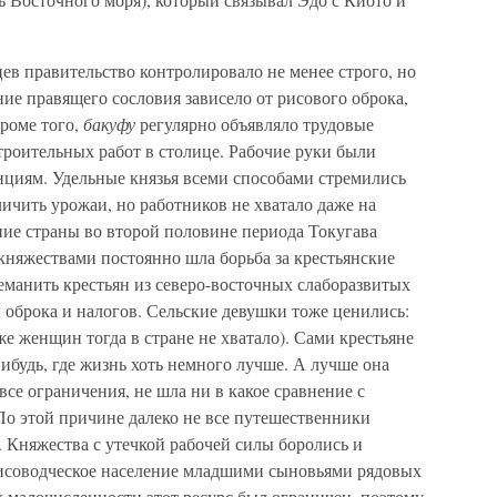
в правительство контролировало не менее строго, но
ие правящего сословия зависело от рисового оброка,
роме того,
бакуфу
регулярно объявляло трудовые
роительных работ в столице. Рабочие руки были
циям. Удельные князья всеми способами стремились
ичить урожаи, но работников не хватало даже на
ие страны во второй половине периода Токугава
княжествами постоянно шла борьба за крестьянские
реманить крестьян из северо-восточных слаборазвитых
 оброка и налогов. Сельские девушки тоже ценились:
 же женщин тогда в стране не хватало). Сами крестьяне
нибудь, где жизнь хоть немного лучше. А лучше она
 все ограничения, не шла ни в какое сравнение с
По этой причине далеко не все путешественники
. Княжества с утечкой рабочей силы боролись и
соводческое население младшими сыновьями рядовых
 малочисленности этот ресурс был ограничен, поэтому