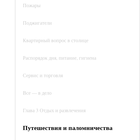
Пожары
Поджигатели
Квартирный вопрос в столице
Распорядок дня, питание, гигиена
Сервис и торговля
Все — в дело
Глава 3 Отдых и развлечения
Путешествия и паломничества