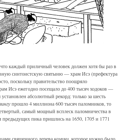
 что каждый приличный человек должен хотя бы раз в
авную синтоистскую святыню — храм Исэ (префектура
росто, поскольку правительство поощряло
храм Исэ ежегодно посещало до 400 тысяч ходоков —
л установлен абсолютный рекорд: только за шесть
зингу
прошло 4 миллиона 600 тысяч паломников, то
 четвертый, самый мощный всплеск паломничества в
 предыдущих пика пришлись на 1650, 1705 и 1771
нцами священного дерева
камуки,
которое нужно было