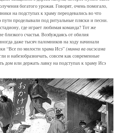
олучения богатого урожая. Говорят, очень помогало,
ики на подступах к храму переодевались во что
о пути проделывали под ритуальные пляски и песни.
стадиону, где играет любимая команда? Тот же
 близкого счастья. Возбуждаясь от обилия
иногда даже тысяч паломников на ходу начинали
ки “Все по милости храма Исэ”
(минна ва оисэсама
гли и набезобразничать, совсем как современные
ь дом или держать лавку на подступах к храму Исэ