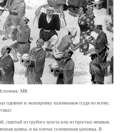
 Источник: MR
ал одеяние и экипировку паломников (судя по всему,
гава):
, сшитый из грубого холста или из простых мешков,
нная шляпа. и на плечах соломенная циновка. В