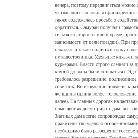
вечера, поэтому передвигаться можно 
указывались сословная принадлежность
также содержалась просьба о содействи
обратиться. Самураи получали грамоты
сельского старосты или в храме, прос
зависимости от цели поездки). При про
накидку, а также поднять шторку пала
путешественника. Удельные князья и
х
курьерами. Власти строго следили за
князей должны были оставаться в Эдо в
требовалось разрешение, подписанное
советник. Во избежание подмены к ра
женщины (длина волос, телосложение, 
далее). На главных дорогах на застав
помещениях досматривать дам, вызвавш
Знатных дам всегда сопровождал саму
правительство уделяло особое внимани
необходимо было разрешение госсовет
застава Хаконэ на тракте Токайдо (Пу