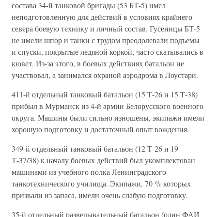
состава 34-й танковой бригады (53 БТ-5) имел
неподготовленную для действий в условиях крайнего
севера боевую технику и личный состав. Гусеницы БТ-5
не имели шпор и танки с трудом преодолевали подъемы
и спуски, покрытые ледяной коркой, часто скатывались в
кювет. Из-за этого, в боевых действиях батальон не
участвовал, а занимался охраной аэродрома в Лоустари.
411-й отдельный танковый батальон (15 Т-26 и 15 Т-38)
прибыл в Мурманск из 4-й армии Белорусского военного
округа. Машины были сильно изношены, экипажи имели
хорошую подготовку и достаточный опыт вождения.
349-й отдельный танковый батальон (12 Т-26 и 19
Т-37/38) к началу боевых действий был укомплектован
машинами из учебного полка Ленинградского
танкотехнического училища. Экипажи, 70 % которых
призвали из запаса, имели очень слабую подготовку.
35-й отдельный разведывательный батальон (один ФАИ