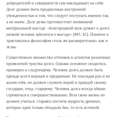
добродетелей и совершенств сам накладывает на себя.
Долг должен быть продиктован внутренней
убежденностью в том, что следует поступать именно так,
а не иначе. Долг резко противостоит низменной
материальной выгоде: «Благородный муж думает о долге,
низкий человек заботится о выгоде» [885, 82]. Понятие
и
трактовалось философом столь же расширительно, как и
жэнь
.
Существовало множество оттенков и аспектов различных
проявлений чувства долга. Однако основное сводилось
примерно к следующему. Человек долга должен быть
прежде всего верным и преданным. Не покладая рук и не
жалея себя, он должен служить верой и правдой своему
государю, отцу, старшему. Человек долга всегда обязан
стремиться к совершенствованию. Всю свою жизнь он
должен учиться, стараясь постичь мудрость древних,
которые одни только обладали
дао
, то есть истиной.