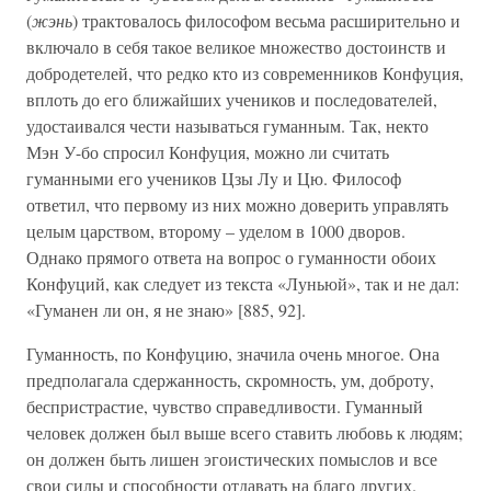
(
жэнь
) трактовалось философом весьма расширительно и
включало в себя такое великое множество достоинств и
добродетелей, что редко кто из современников Конфуция,
вплоть до его ближайших учеников и последователей,
удостаивался чести называться гуманным. Так, некто
Мэн У-бо спросил Конфуция, можно ли считать
гуманными его учеников Цзы Лy и Цю. Философ
ответил, что первому из них можно доверить управлять
целым царством, второму – уделом в 1000 дворов.
Однако прямого ответа на вопрос о гуманности обоих
Конфуций, как следует из текста «Луньюй», так и не дал:
«Гуманен ли он, я не знаю» [885, 92].
Гуманность, по Конфуцию, значила очень многое. Она
предполагала сдержанность, скромность, ум, доброту,
беспристрастие, чувство справедливости. Гуманный
человек должен был выше всего ставить любовь к людям;
он должен быть лишен эгоистических помыслов и все
свои силы и способности отдавать на благо других.