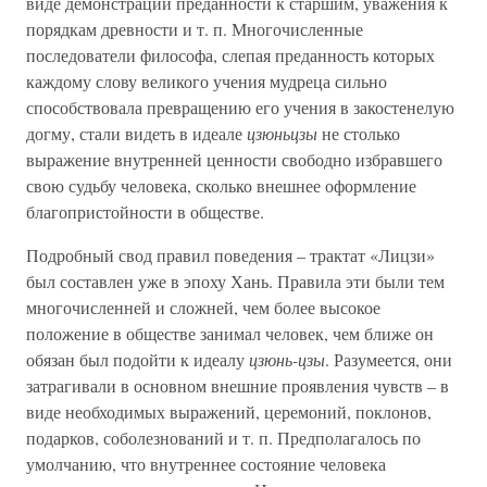
виде демонстрации преданности к старшим, уважения к
порядкам древности и т. п. Многочисленные
последователи философа, слепая преданность которых
каждому слову великого учения мудреца сильно
способствовала превращению его учения в закостенелую
догму, стали видеть в идеале
цзюньцзы
не столько
выражение внутренней ценности свободно избравшего
свою судьбу человека, сколько внешнее оформление
благопристойности в обществе.
Подробный свод правил поведения – трактат «Лицзи»
был составлен уже в эпоху Хань. Правила эти были тем
многочисленней и сложней, чем более высокое
положение в обществе занимал человек, чем ближе он
обязан был подойти к идеалу
цзюнь-цзы
. Разумеется, они
затрагивали в основном внешние проявления чувств – в
виде необходимых выражений, церемоний, поклонов,
подарков, соболезнований и т. п. Предполагалось по
умолчанию, что внутреннее состояние человека