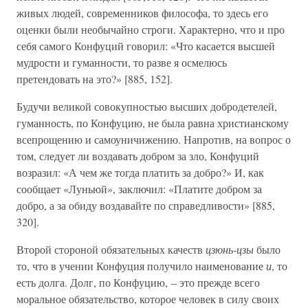
живых людей, современников философа, то здесь его
оценки были необычайно строги. Характерно, что и про
себя самого Конфуций говорил: «Что касается высшей
мудрости и гуманности, то разве я осмелюсь
претендовать на это?» [885, 152].
Будучи великой совокупностью высших добродетелей,
гуманность, по Конфуцию, не была равна христианскому
всепрощению и самоуничижению. Напротив, на вопрос о
том, следует ли воздавать добром за зло, Конфуций
возразил: «А чем же тогда платить за добро?» И, как
сообщает «Луньюй», заключил: «Платите добром за
добро, а за обиду воздавайте по справедливости» [885,
320].
Второй стороной обязательных качеств
цзюнь-цзы
было
то, что в учении Конфуция получило наименование
и
, то
есть долга. Долг, по Конфуцию, – это прежде всего
моральное обязательство, которое человек в силу своих