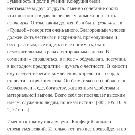
Гуманность и долг в учении Конфуция были
неотъемлемы друг от друга. Именно сочетание обоих
этих достоинств давало человеку возможность стать
цзюнь-цзы
. О том, каким должен был быть
цзюнь-цзы
, в
«Луньюй» говорится очень много. Благородный человек
должен быть честным и искренним, прямодушным и
бесстрастным, все видеть и все понимать, быть
осмотрительным в речах, осторожным в делах. В
сомнении – справляться, в гневе – обдумывать поступки,
в выгодном предприятии – думать о честности. В юности
ему следует избегать вожделения, в зрелости – ссор, в
старости – скряжничества. Он безмятежен и свободен; он
безразличен к еде, богатству, жизненным удобствам и
материальной выгоде. Всего себя он посвящает высоким
идеям, служению людям, поискам истины [885; 105; 10, ч.
2, 52 и сл.].
Именно к такому идеалу, учил Конфуций, должен
стремиться всякий. И только тот, кто все превзойдет и во