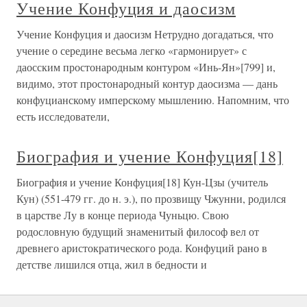
Учение Конфуция и даосизм
Учение Конфуция и даосизм Нетрудно догадаться, что
учение о середине весьма легко «гармонирует» с
даосским простонародным контуром «Инь-Ян»[799] и,
видимо, этот простонародный контур даосизма — дань
конфуцианскому имперскому мышлению. Напомним, что
есть исследователи,
Биография и учение Конфуция[18]
Биография и учение Конфуция[18] Кун-Цзы (учитель
Кун) (551-479 гг. до н. э.), по прозвищу Чжунни, родился
в царстве Лу в конце периода Чуньцю. Свою
родословную будущий знаменитый философ вел от
древнего аристократического рода. Конфуций рано в
детстве лишился отца, жил в бедности и