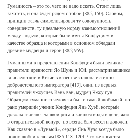
Гуманность – это то, чего не надо искать. Стоит лишь
захотеть, и она будет рядом с тобой [885, 150]. Словом,
принцип
жэнь
символизировал ту совокупность
совершенств, ту идеальную норму взаимоотношений
между людьми, которые были взяты Конфуцием в
качестве образца и которыми в основном обладали
древние мудрецы и герои [885; 959].
Гуманными в представлении Конфуция были великие
правители древности Яо Шунь и Юй, рассматривавшиеся
впоследствии в Китае в качестве эталона истинно
добродетельного императора [413], один из первых
правителей чжоусцев Вэнь-ван, мудрец Чжоу-гун.
Образцом гуманного человека был и самый любимый, но
рано умерший ученик Конфуция Янь Хуэй, который
довольствовался чашкой риса и ковшом воды в день, жил
в отвратительной конуре, но всегда был весел и доволен.
Как сказано в «Луньюй», сердце Янь Хуэя всегда было
полно любви к людям [885,118, 120]. Что же касается