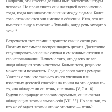
Напротив, эти качества должны быть элементом натуры
человека. Но проявляются они наглядней всего именно
тогда, когда возникают отношения между людьми. Более
того, оттачиваются они именно в общении. Итак, что же
имеется в виду в трактате «Луньюй», когда речь заходит о
жэнь
?
Встречается этот термин в трактате свыше сотни раз.
Поэтому нет смысла воспроизводить цитаты. Достаточно
сгруппировать основные случаи и смысловые оттенки в
его использовании. Начнем с того, что далеко не все
люди обладают этим качеством. Больше того, редко кто
может этим похвастать. Среди диалогов часты ремарки
Учителя о том, что такой-то из его учеников или
известных деятелей способен на то или на это, сделал то-
то, «но обладает ли он
жэнь
, я не знаю» [V, 7 и 18].
Будучи по природе человеком скромным, он не считал
обладающим
жэнь
и самого себя [VII, 33]. Но если так, то
кто же обладает
жэнь
и что же это такое —
жэнь
?