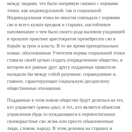
между людьми, что было напрямую связано с нормами
этики, как индивидуальной, так и социальной.
Индивидуальная этика во многом совпадала с нормами
сяо
и всего культа предков и старших, настойчивое
напоминание о чем было своего рода вызовом уходившей
в прошлое практике аристократов пренебрегать
сяо
в
борьбе за трон и власть. В то же время принципиально
новые, обоснованные Учителем нормы социальной этики
ставили своей целью создать упорядоченное общество, в
котором все равные друг другу подданные правителя
наладили бы между собой разумные, справедливые и,
главное, гарантирующие социальную дисциплину
общественные отношения.
Подданные в этом новом обществе будут делиться на тех,
кто управляет (
цзюнь-цзы
), и тех, кто является объектом
управления (будь то нуждающиеся в перевоспитании
своекорыстные
сяо-жэнь
или просто обыкновенные
люди, словом, народ). В этом делении на старших и