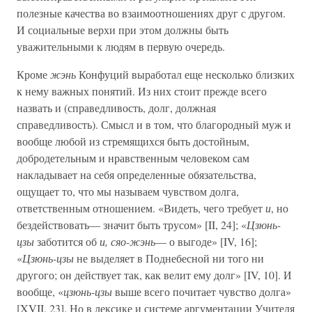
полезные качества во взаимоотношениях друг с другом.
И социальные верхи при этом должны быть
уважительными к людям в первую очередь.
Кроме
жэнь
Конфуций выработал еще несколько близких
к нему важных понятий. Из них стоит прежде всего
назвать и (справедливость, долг, должная
справедливость). Смысл и в том, что благородный муж и
вообще любой из стремящихся быть достойным,
добродетельным и нравственным человеком сам
накладывает на себя определенные обязательства,
ощущает то, что мы называем чувством долга,
ответственным отношением. «Видеть, чего требует
и
, но
бездействовать— значит быть трусом» [II, 24]; «
Цзюнь-
цзы
заботится об
и, сяо-жэнь
— о выгоде» [IV, 16];
«
Цзюнь-цзы
не выделяет в Поднебесной ни того ни
другого; он действует так, как велит ему долг» [IV, 10]. И
вообще, «
цзюнь-цзы
выше всего почитает чувство долга»
[XVII, 23]. Но в лексике и системе аргументации Учителя