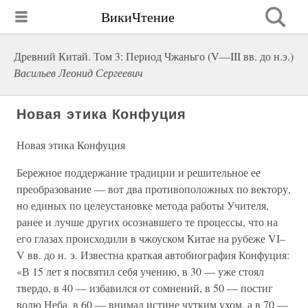
ВикиЧтение
Древний Китай. Том 3: Период Чжаньго (V—III вв. до н.э.)
Васильев Леонид Сергеевич
Новая этика Конфуция
Новая этика Конфуция
Бережное поддержание традиции и решительное ее
преобразование — вот два противоположных по вектору,
но единых по целеустановке метода работы Учителя,
ранее и лучше других осознавшего те процессы, что на
его глазах происходили в чжоуском Китае на рубеже VI–
V вв. до н. э. Известна краткая автобиография Конфуция:
«В 15 лет я посвятил себя учению, в 30 — уже стоял
твердо, в 40 — избавился от сомнений, в 50 — постиг
волю Неба, в 60 — внимал истине чутким ухом, а в 70 —