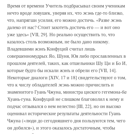
Время от времени Учитель подбрасывал своим ученикам
нечто вроде ловушек, уверяя их, что
жэнь
где-то близко,
что, напрягши усилия, его можно достичь. «Разве
жэнь
далеко от нас? Стоит захотеть достичь его — и вот оно
уже здесь» [VII, 29]. Но реально осуществить то, что
казалось столь возможным, не было дано никому.
Владевшими жэнъ Конфуций считал лишь
совершенномудрых Яо, Шуня, Юя либо прославленных в
прошлом деятелей, таких, как отшельники Шу Ци и Бо И,
которые будто бы искали жэнъ и обрели его [VII, 14].
Некоторые диалоги [XIV, 17 и 18] свидетельствуют о том,
что к числу обладателей
жэнь
можно причислить и
знаменитого Гуань Чжуна, министра циского гегемона-
ба
Хуань-гуна. Конфуций не слишком благоволил к нему и
подчас отзывался о нем нелестно [III, 22], но он высоко
оценивал исторические результаты деятельности Гуань
Чжуна («люди до сегодняшнего дня пользуются тем, чего
он добился»), и этого оказалось достаточным, чтобы