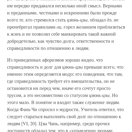
им нередко придавался несколько иной смысл. Верными
и преданными, честными и искренними были прежде
всего те, кто стремился стать
цзюнь-цзы
, обладал
дэ
, не
пренебрегал правилами-
ли
, горел желанием приблизиться
к жэнъ и не позволял себе манкировать такой важной
добродетелью, как чувство долга, ответственности и
справедливости по отношению к людям.
Из приведенных афоризмов хорошо видно, что
справедливость и долг для
цзюнь-цзы
превыше всего, что
именно этим определяется модус его поведения, что там,
где справедливость требует его вмешательства, он не
остановится ни перед чем, иначе его сочтут просто
трусом, а это несовместимо со статусом
цзюнь-цзы
. Но
этого мало. В понятие и входит также служение людям.
Когда Фань Чи спросил о мудрости, Учитель ответил, что
следует стараться выполнять свой долг по отношению к
людям [VI, 20]. Цзы Чань, например, среди прочих
достоинств обладал тем, что в «управлении людьми