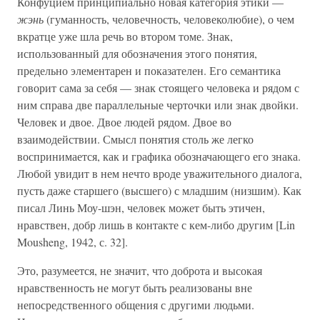
Конфуцием принципиально новая категория этики —
жэнь
(гуманность, человечность, человеколюбие), о чем
вкратце уже шла речь во втором томе. Знак,
использованный для обозначения этого понятия,
предельно элементарен и показателен. Его семантика
говорит сама за себя — знак стоящего человека и рядом с
ним справа две параллельные черточки или знак двойки.
Человек и двое. Двое людей рядом. Двое во
взаимодействии. Смысл понятия столь же легко
воспринимается, как и графика обозначающего его знака.
Любой увидит в нем нечто вроде уважительного диалога,
пусть даже старшего (высшего) с младшим (низшим). Как
писал Линь Моу-шэн, человек может быть этичен,
нравствен, добр лишь в контакте с кем-либо другим [Lin
Mousheng, 1942, с. 32].
Это, разумеется, не значит, что доброта и высокая
нравственность не могут быть реализованы вне
непосредственного общения с другими людьми.