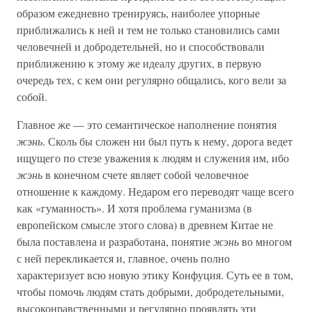
образом ежедневно тренируясь, наиболее упорные
приближались к ней и тем не только становились сами
человечней и добродетельней, но и способствовали
приближению к этому же идеалу других, в первую
очередь тех, с кем они регулярно общались, кого вели за
собой.
Главное же — это семантическое наполнение понятия
жэнь
. Сколь бы сложен ни был путь к нему, дорога ведет
ищущего по стезе уважения к людям и служения им, ибо
жэнь
в конечном счете являет собой человечное
отношение к каждому. Недаром его переводят чаще всего
как «гуманность». И хотя проблема гуманизма (в
европейском смысле этого слова) в древнем Китае не
была поставлена и разработана, понятие
жэнь
во многом
с ней перекликается и, главное, очень полно
характеризует всю новую этику Конфуция. Суть ее в том,
чтобы помочь людям стать добрыми, добродетельными,
высоконравственными и регулярно проявлять эти