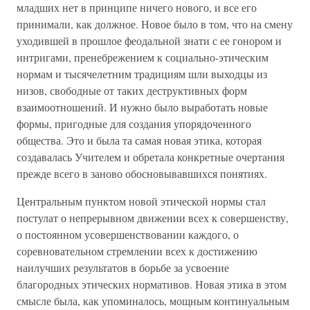
младших нет в принципе ничего нового, и все его
принимали, как должное. Новое было в том, что на смену
уходившей в прошлое феодальной знати с ее гонором и
интригами, пренебрежением к социально-этическим
нормам и тысячелетним традициям шли выходцы из
низов, свободные от таких деструктивных форм
взаимоотношений. И нужно было выработать новые
формы, пригодные для создания упорядоченного
общества. Это и была та самая новая этика, которая
создавалась Учителем и обретала конкретные очертания
прежде всего в заново обосновывавшихся понятиях.
Центральным пунктом новой этической нормы стал
постулат о непрерывном движении всех к совершенству,
о постоянном усовершенствовании каждого, о
соревновательном стремлении всех к достижению
наилучших результатов в борьбе за усвоение
благородных этических нормативов. Новая этика в этом
смысле была, как упоминалось, мощным континуальным