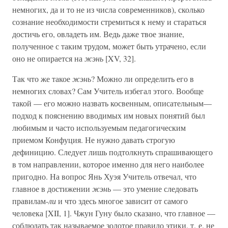
немногих, да и то не из числа современников), сколько
сознание необходимости стремиться к нему и стараться
достичь его, овладеть им. Ведь даже твое знание,
полученное с таким трудом, может быть утрачено, если
оно не опирается на
жэнь
[XV, 32].
Так что же такое
жэнь
? Можно ли определить его в
немногих словах? Сам Учитель избегал этого. Вообще
такой — его можно назвать косвенным, описательным—
подход к пояснению вводимых им новых понятий был
любимым и часто используемым педагогическим
приемом Конфуция. Не нужно давать строгую
дефиницию. Следует лишь подтолкнуть спрашивающего
в том направлении, которое именно для него наиболее
пригодно. На вопрос Янь Хуэя Учитель отвечал, что
главное в достижении
жэнь
— это умение следовать
правилам-
ли
и что здесь многое зависит от самого
человека [XII, 1]. Чжун Гуну было сказано, что главное —
соблюдать так называемое золотое правило этики, т. е. не