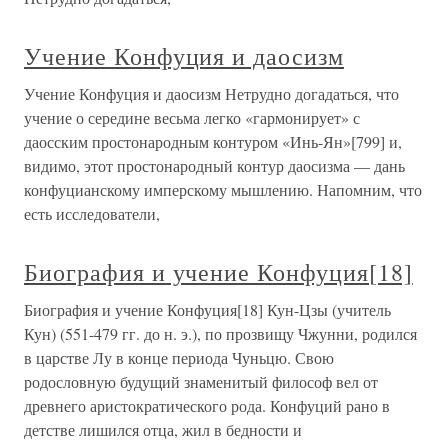
Учение Конфуция и даосизм
Учение Конфуция и даосизм Нетрудно догадаться, что
учение о середине весьма легко «гармонирует» с
даосским простонародным контуром «Инь-Ян»[799] и,
видимо, этот простонародный контур даосизма — дань
конфуцианскому имперскому мышлению. Напомним, что
есть исследователи,
Биография и учение Конфуция[18]
Биография и учение Конфуция[18] Кун-Цзы (учитель
Кун) (551-479 гг. до н. э.), по прозвищу Чжунни, родился
в царстве Лу в конце периода Чуньцю. Свою
родословную будущий знаменитый философ вел от
древнего аристократического рода. Конфуций рано в
детстве лишился отца, жил в бедности и