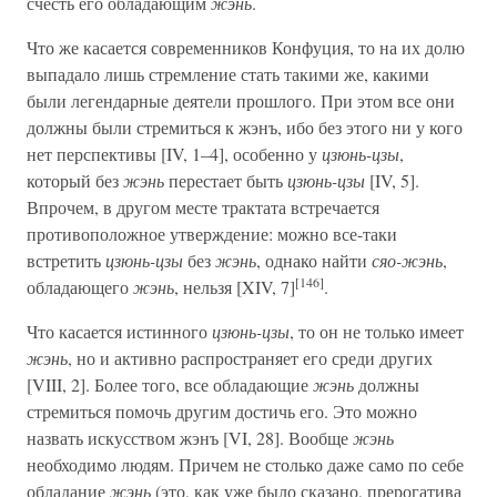
счесть его обладающим
жэнь
.
Что же касается современников Конфуция, то на их долю
выпадало лишь стремление стать такими же, какими
были легендарные деятели прошлого. При этом все они
должны были стремиться к жэнъ, ибо без этого ни у кого
нет перспективы [IV, 1–4], особенно у
цзюнь-цзы
,
который без
жэнь
перестает быть
цзюнь-цзы
[IV, 5].
Впрочем, в другом месте трактата встречается
противоположное утверждение: можно все-таки
встретить
цзюнь-цзы
без
жэнь
, однако найти
сяо-жэнь
,
[146]
обладающего
жэнь
, нельзя [XIV, 7]
.
Что касается истинного
цзюнь-цзы
, то он не только имеет
жэнь
, но и активно распространяет его среди других
[VIII, 2]. Более того, все обладающие
жэнь
должны
стремиться помочь другим достичь его. Это можно
назвать искусством жэнъ [VI, 28]. Вообще
жэнь
необходимо людям. Причем не столько даже само по себе
обладание
жэнь
(это, как уже было сказано, прерогатива