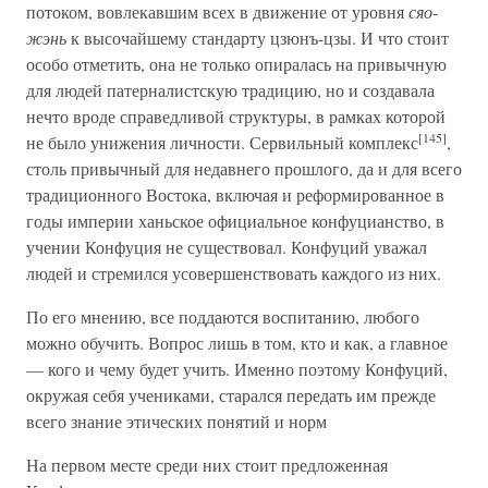
потоком, вовлекавшим всех в движение от уровня
сяо-
жэнь
к высочайшему стандарту цзюнъ-цзы. И что стоит
особо отметить, она не только опиралась на привычную
для людей патерналистскую традицию, но и создавала
нечто вроде справедливой структуры, в рамках которой
[145]
не было унижения личности. Сервильный комплекс
,
столь привычный для недавнего прошлого, да и для всего
традиционного Востока, включая и реформированное в
годы империи ханьское официальное конфуцианство, в
учении Конфуция не существовал. Конфуций уважал
людей и стремился усовершенствовать каждого из них.
По его мнению, все поддаются воспитанию, любого
можно обучить. Вопрос лишь в том, кто и как, а главное
— кого и чему будет учить. Именно поэтому Конфуций,
окружая себя учениками, старался передать им прежде
всего знание этических понятий и норм
На первом месте среди них стоит предложенная