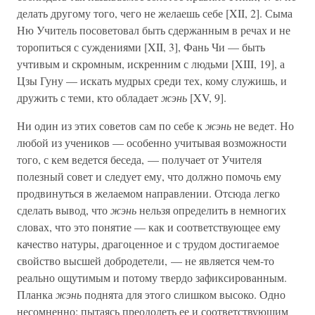
делать другому того, чего не желаешь себе [XII, 2]. Сыма
Ню Учитель посоветовал быть сдержанным в речах и не
торопиться с суждениями [XII, 3], Фань Чи — быть
учтивым и скромным, искренним с людьми [XIII, 19], а
Цзы Гуну — искать мудрых среди тех, кому служишь, и
дружить с теми, кто обладает
жэнь
[XV, 9].
Ни один из этих советов сам по себе к
жэнь
не ведет. Но
любой из учеников — особенно учитывая возможности
того, с кем ведется беседа, — получает от Учителя
полезный совет и следует ему, что должно помочь ему
продвинуться в желаемом направлении. Отсюда легко
сделать вывод, что
жэнь
нельзя определить в немногих
словах, что это понятие — как и соответствующее ему
качество натуры, драгоценное и с трудом достигаемое
свойство высшей добродетели, — не является чем-то
реально ощутимым и потому твердо зафиксированным.
Планка
жэнь
поднята для этого слишком высоко. Одно
несомненно: пытаясь преодолеть ее и соответствующим