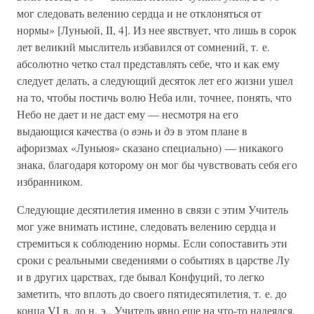
мог следовать велению сердца и не отклоняться от
нормы» [Луньюй, II, 4]. Из нее явствует, что лишь в сорок
лет великий мыслитель избавился от сомнений, т. е.
абсолютно четко стал представлять себе, что и как ему
следует делать, а следующий десяток лет его жизни ушел
на то, чтобы постичь волю Неба или, точнее, понять, что
Небо не дает и не даст ему — несмотря на его
выдающися качества (о
вэнь
и
дэ
в этом плане в
афоризмах «Луньюя» сказано специально) — никакого
знака, благодаря которому он мог бы чувствовать себя его
избранником.
Следующие десятилетия именно в связи с этим Учитель
мог уже внимать истине, следовать велению сердца и
стремиться к соблюдению нормы. Если сопоставить эти
сроки с реальными сведениями о событиях в царстве Лу
и в других царствах, где бывал Конфуций, то легко
заметить, что вплоть до своего пятидесятилетия, т. е. до
конца VI в. до н. э., Учитель явно еще на что-то надеялся.