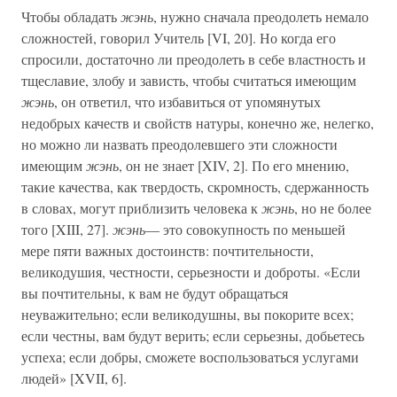
Чтобы обладать
жэнь
, нужно сначала преодолеть немало
сложностей, говорил Учитель [VI, 20]. Но когда его
спросили, достаточно ли преодолеть в себе властность и
тщеславие, злобу и зависть, чтобы считаться имеющим
жэнь
, он ответил, что избавиться от упомянутых
недобрых качеств и свойств натуры, конечно же, нелегко,
но можно ли назвать преодолевшего эти сложности
имеющим
жэнь
, он не знает [XIV, 2]. По его мнению,
такие качества, как твердость, скромность, сдержанность
в словах, могут приблизить человека к
жэнь
, но не более
того [XIII, 27].
жэнь
— это совокупность по меньшей
мере пяти важных достоинств: почтительности,
великодушия, честности, серьезности и доброты. «Если
вы почтительны, к вам не будут обращаться
неуважительно; если великодушны, вы покорите всех;
если честны, вам будут верить; если серьезны, добьетесь
успеха; если добры, сможете воспользоваться услугами
людей» [XVII, 6].