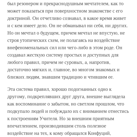
был резонером и прекраснодушным мечтателем, как то
может показаться при поверхностном знакомстве с его
доктриной. Он отчетливо сознавал, в какое время живет
и с кем имеет дело. Он не обманывал ни себя, ни других.
Но он мечтал о будущем, причем мечтал не впустую, не
строя утопических схем, не полагаясь на воздействие
внефеноменальных сил или чего-либо в этом роде. Он
создавал жесткую систему простых и доступных для
любого правил, причем не суровых, а, напротив,
достаточно мягких и, главное, во многом знакомых и
близких людям, знавшим традицию и чтившим ее.
Эта система правил, хорошо подогнанных одно к
другому, подкреплявших друг друга, внешне выглядела
как воспоминание о забытом, но светлом прошлом, что
подкупало людей и побуждало их с вниманием отнестись
к построениям Учителя. Но за внешним приятным
впечатлением, производившим столь полезное
воздействие на тех, к кому обращался Конфуций,