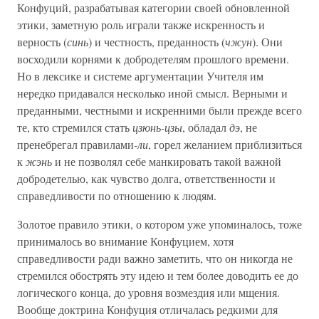
Конфуций, разрабатывая категории своей обновленной
этики, заметную роль играли также искренность и
верность (
синь
) и честность, преданность (
чжун
). Они
восходили корнями к добродетелям прошлого времени.
Но в лексике и системе аргументации Учителя им
нередко придавался несколько иной смысл. Верными и
преданными, честными и искренними были прежде всего
те, кто стремился стать
цзюнь-цзы
, обладал
дэ
, не
пренебрегал правилами-
ли
, горел желанием приблизиться
к
жэнь
и не позволял себе манкировать такой важной
добродетелью, как чувство долга, ответственности и
справедливости по отношению к людям.
Золотое правило этики, о котором уже упоминалось, тоже
принималось во внимание Конфуцием, хотя
справедливости ради важно заметить, что он никогда не
стремился обострять эту идею и тем более доводить ее до
логического конца, до уровня возмездия или мщения.
Вообще доктрина Конфуция отличалась редкими для