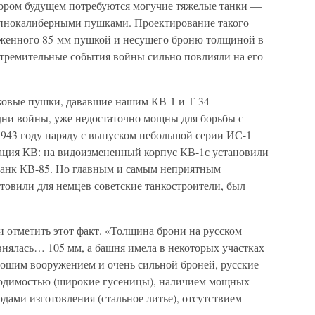
скором будущем потребуются могучие тяжелые танки —
упнокалиберными пушками. Проектирование такого
женного 85-мм пушкой и несущего броню толщиной в
 стремительные события войны сильно повлияли на его
нковые пушки, дававшие нашим КВ-1 и Т-34
дни войны, уже недостаточно мощны для борьбы с
1943 году наряду с выпуском небольшой серии ИС-1
ация КВ: на видоизмененный корпус КВ-1с установили
танк КВ-85. Но главным и самым неприятным
товили для немцев советские танкостроители, был
 отметить этот факт. «Толщина брони на русском
внялась… 105 мм, а башня имела в некоторых участках
рошим вооружением и очень сильной броней, русские
ходимостью (широкие гусеницы), наличием мощных
дами изготовления (стальное литье), отсутствием