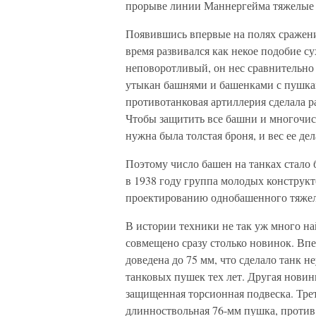
прорыве линии Маннергейма тяжелые
Появившись впервые на полях сражен
время развивался как некое подобие с
неповоротливый, он нес сравнительн
утыкан башнями и башенками с пушкам
противотанковая артиллерия сделала 
Чтобы защитить все башни и многочи
нужна была толстая броня, и вес ее д
Поэтому число башен на танках стало б
в 1938 году группа молодых конструк
проектированию однобашенного тяже
В истории техники не так уж много н
совмещено сразу столько новинок. Вп
доведена до 75 мм, что сделало танк 
танковых пушек тех лет. Другая новин
защищенная торсионная подвеска. Тре
длинноствольная 76-мм пушка, против 