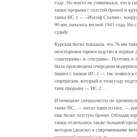
году. Но никто не сомневался, что в 
танки прорыва с толстой броней и кр
танка ИС-1 — «Иосиф Сталин», воору
90 мм, началось весной 1943 года. Но
судьбу.
Курская битва показала, что 76-мм та
неоспоримое превосходство в первые 
«пантерами» и «тиграми». Поэтому в 
была произведена очередная модерниз
башни с танков ИС-1 — так появился 
сюрпризом, который в этом году подго
танк прорыва — ИС-2…
И немецкие специалисты не преминули
танке ИС, — писал один из них, — ра
еще более толстую броню. Обладая хо
танки отличались также большой про
моторов (дизели) и современными мето
излишней отделки и т. п.».