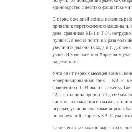
единоборство с десятью фашистскими 
С первых же дней войны начались раб
привели к перетяжелению машины и, к
деле, сравнивая КВ-1 и Т-34, нетрудн
пушки КВ весил почти в 2 раза больше
увеличить дальность хода и т. д. очен
узлов. В ходе боев под Харьковом уча
надежности.
Учтя опыт первых месяцев войны, кон
модернизированный танк — КВ-1с, в к
сравнению с Т-34 были сглажены. Та
42,5 т, толщина брони с 75 до 60 мм.
системы охлаждения и смазки, устан
передач, установлена командирская ба
нововведений скорость КВ-1с удалось п
Такие, если так можно выразиться, «