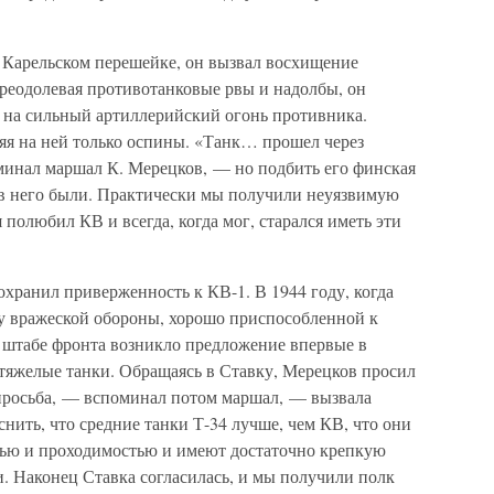
а Карельском перешейке, он вызвал восхищение
преодолевая противотанковые рвы и надолбы, он
я на сильный артиллерийский огонь противника.
яя на ней только оспины. «Танк… прошел через
инал маршал К. Мерецков, — но подбить его финская
я в него были. Практически мы получили неуязвимую
полюбил КВ и всегда, когда мог, старался иметь эти
охранил приверженность к КВ-1. В 1944 году, когда
у вражеской обороны, хорошо приспособленной к
в штабе фронта возникло предложение впервые в
тяжелые танки. Обращаясь в Ставку, Мерецков просил
просьба, — вспоминал потом маршал, — вызвала
нить, что средние танки Т-34 лучше, чем КВ, что они
тью и проходимостью и имеют достаточно крепкую
. Наконец Ставка согласилась, и мы получили полк