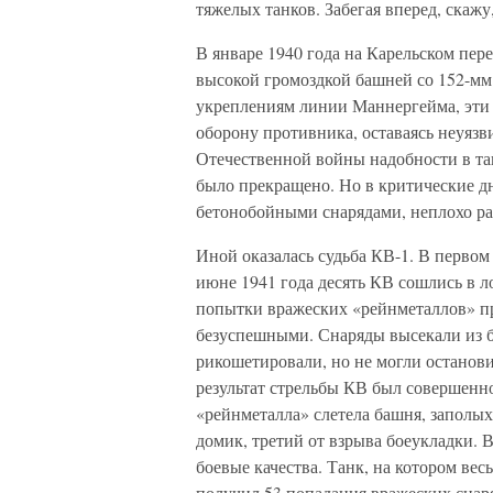
тяжелых танков. Забегая вперед, скаж
В январе 1940 года на Карельском пер
высокой громоздкой башней со 152-мм
укреплениям линии Маннергейма, эти 
оборону противника, оставаясь неуязв
Отечественной войны надобности в та
было прекращено. Но в критические д
бетонобойными снарядами, неплохо ра
Иной оказалась судьба КВ-1. В первом
июне 1941 года десять КВ сошлись в 
попытки вражеских «рейнметаллов» пр
безуспешными. Снаряды высекали из б
рикошетировали, но не могли остано
результат стрельбы КВ был совершенно
«рейнметалла» слетела башня, заполых
домик, третий от взрыва боеукладки. 
боевые качества. Танк, на котором ве
получил 53 попадания вражеских снаряд