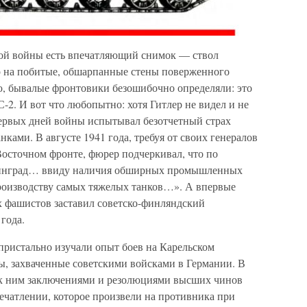
ой войны есть впечатляющий снимок — ствол
р на побитые, обшарпанные стены поверженного
ию, бывалые фронтовики безошибочно определяли: это
-2. И вот что любопытно: хотя Гитлер не видел и не
первых дней войны испытывал безотчетный страх
ками. В августе 1941 года, требуя от своих генералов
осточном фронте, фюрер подчеркивал, что по
енинград… ввиду наличия обширных промышленных
производству самых тяжелых танков…». А впервые
х фашистов заставил советско-финляндский
года.
пристально изучали опыт боев на Карельском
ы, захваченные советскими войсками в Германии. В
к ним заключениями и резолюциями высших чинов
ечатлении, которое произвели на противника при