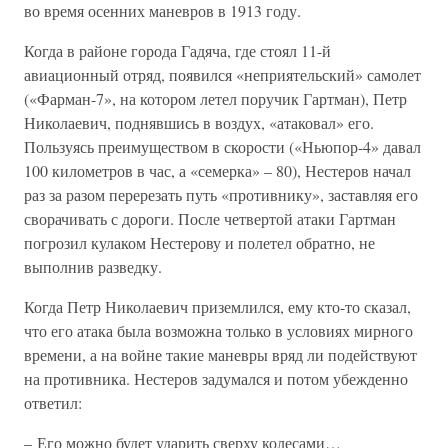
во время осенних маневров в 1913 году.
Когда в районе города Гадяча, где стоял 11-й
авиационный отряд, появился «неприятельский» самолет
(«Фарман-7», на котором летел поручик Гартман), Петр
Николаевич, поднявшись в воздух, «атаковал» его.
Пользуясь преимуществом в скорости («Ньюпор-4» давал
100 километров в час, а «семерка» – 80), Нестеров начал
раз за разом перерезать путь «противнику», заставляя его
сворачивать с дороги. После четвертой атаки Гартман
погрозил кулаком Нестерову и полетел обратно, не
выполнив разведку.
Когда Петр Николаевич приземлился, ему кто-то сказал,
что его атака была возможна только в условиях мирного
времени, а на войне такие маневры вряд ли подействуют
на противника. Нестеров задумался и потом убежденно
ответил:
– Его можно будет ударить сверху колесами…