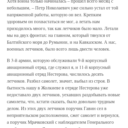
Хотя война только начиналась – прошел всего месяц с
небольшим, – Петр Николаевич уже сильно устал от той
напряженной работы, которую он вел. Крепким
здоровьем он похвастаться не мог, а летать нам
приходилось много, так как летчиков было мало. Летали
мы на двух фронтах: на главном, который тянулся от
Балтийского моря до Румынии, и на Кавказском. А нас,
военных летчиков, было всего лишь двести человек.
В 3-й армии, которую обслуживали 9-й корпусный
авиационный отряд, где служил я, и 11-й корпусный
авиационный отряд Нестерова, числилось десять
летчиков. Разбил самолет, значит, выбыл из строя. В
бытность нашу в Жолкиеве в отряде Нестерова уже
недоставало двух летчиков, уехавших раздобывать новые
самолеты, что, кстати сказать, было довольно трудным
делом. Из этих двух летчиков поручик Гавин сел в
неприятельском расположении, сжег самолет и вернулся,
а поручик Мрачковский с наблюдателем Генерального