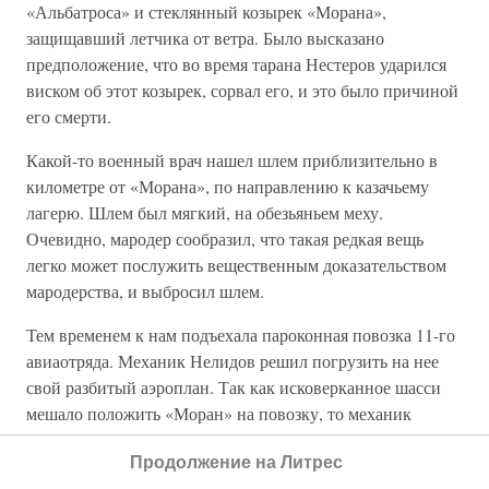
«Альбатроса» и стеклянный козырек «Морана»,
защищавший летчика от ветра. Было высказано
предположение, что во время тарана Нестеров ударился
виском об этот козырек, сорвал его, и это было причиной
его смерти.
Какой-то военный врач нашел шлем приблизительно в
километре от «Морана», по направлению к казачьему
лагерю. Шлем был мягкий, на обезьяньем меху.
Очевидно, мародер сообразил, что такая редкая вещь
легко может послужить вещественным доказательством
мародерства, и выбросил шлем.
Тем временем к нам подъехала пароконная повозка 11-го
авиаотряда. Механик Нелидов решил погрузить на нее
свой разбитый аэроплан. Так как исковерканное шасси
мешало положить «Моран» на повозку, то механик
отряда и помогавшие им солдаты перевернули его вверх
Продолжение на Литрес
колесами и хотели так грузить его. Но Кованько решил ни