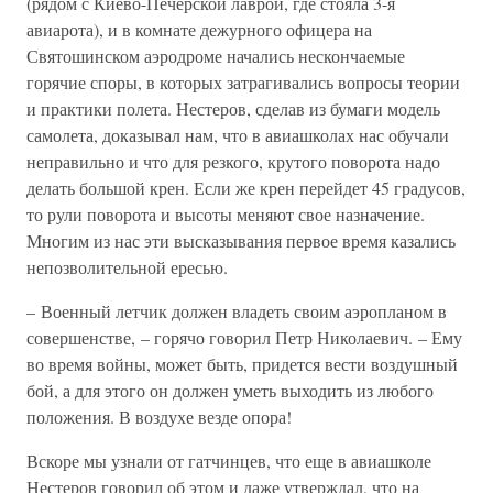
(рядом с Киево-Печерской лаврой, где стояла 3-я
авиарота), и в комнате дежурного офицера на
Святошинском аэродроме начались нескончаемые
горячие споры, в которых затрагивались вопросы теории
и практики полета. Нестеров, сделав из бумаги модель
самолета, доказывал нам, что в авиашколах нас обучали
неправильно и что для резкого, крутого поворота надо
делать большой крен. Если же крен перейдет 45 градусов,
то рули поворота и высоты меняют свое назначение.
Многим из нас эти высказывания первое время казались
непозволительной ересью.
– Военный летчик должен владеть своим аэропланом в
совершенстве, – горячо говорил Петр Николаевич. – Ему
во время войны, может быть, придется вести воздушный
бой, а для этого он должен уметь выходить из любого
положения. В воздухе везде опора!
Вскоре мы узнали от гатчинцев, что еще в авиашколе
Нестеров говорил об этом и даже утверждал, что на