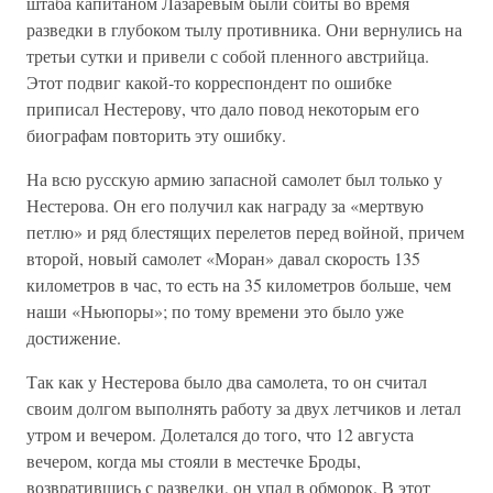
штаба капитаном Лазаревым были сбиты во время
разведки в глубоком тылу противника. Они вернулись на
третьи сутки и привели с собой пленного австрийца.
Этот подвиг какой-то корреспондент по ошибке
приписал Нестерову, что дало повод некоторым его
биографам повторить эту ошибку.
На всю русскую армию запасной самолет был только у
Нестерова. Он его получил как награду за «мертвую
петлю» и ряд блестящих перелетов перед войной, причем
второй, новый самолет «Моран» давал скорость 135
километров в час, то есть на 35 километров больше, чем
наши «Ньюпоры»; по тому времени это было уже
достижение.
Так как у Нестерова было два самолета, то он считал
своим долгом выполнять работу за двух летчиков и летал
утром и вечером. Долетался до того, что 12 августа
вечером, когда мы стояли в местечке Броды,
возвратившись с разведки, он упал в обморок. В этот