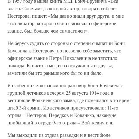
В 1957 году вышла книга М.Д. Бонч-Бруевича «Вся
власть Советам», в которой автор, говоря о гибели
Нестерова, пишет: «Мы давно знали друг друга, и мне
этот авиатор, которого явно связывало офицерское
звание, был больше чем симпатичен».
Не берусь судить со стороны о степени симпатии Бонч-
Бруевича к Нестерову, но позволю себе заметить, что
офицерское звание Петра Николаевича не тяготило
никогда. Кто-кто, а мы, его сослуживцы и друзья,
заметили бы это раньше кого бы то ни было.
Я особенно четко запомнил разговор Бонч-Бруевича с
группой летчиков вечером 25 августа 1914 года в
вестибюле Жолкиевского замка, где помещался в то время
штаб 3-й армии. Из летчиков присутствовали: 11-го
отряда – Нестеров, Передков и Кованько, накануне
прибывший в отряд; 9-го отряда – Войткевич и я.
Мы выходили из отдела разведки и в вестибюле