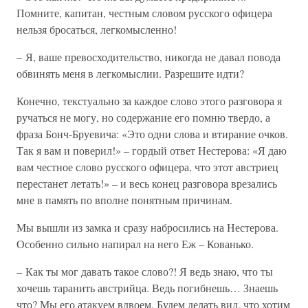
Помните, капитан, честным словом русского офицера
нельзя бросаться, легкомысленно!
– Я, ваше превосходительство, никогда не давал повода
обвинять меня в легкомыслии. Разрешите идти?
Конечно, текстуально за каждое слово этого разговора я
ручаться не могу, но содержание его помню твердо, а
фраза Бонч-Бруевича: «Это одни слова и втирание очков.
Так я вам и поверил!» – гордый ответ Нестерова: «Я даю
вам честное слово русского офицера, что этот австриец
перестанет летать!» – и весь конец разговора врезались
мне в память по вполне понятным причинам.
Мы вышли из замка и сразу набросились на Нестерова.
Особенно сильно напирал на него Еж – Кованько.
– Как ты мог давать такое слово?! Я ведь знаю, что ты
хочешь таранить австрийца. Ведь погибнешь… Знаешь
что? Мы его атакуем вдвоем. Будем делать вид, что хотим