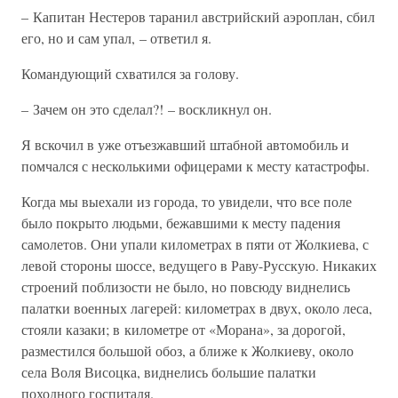
– Капитан Нестеров таранил австрийский аэроплан, сбил
его, но и сам упал, – ответил я.
Командующий схватился за голову.
– Зачем он это сделал?! – воскликнул он.
Я вскочил в уже отъезжавший штабной автомобиль и
помчался с несколькими офицерами к месту катастрофы.
Когда мы выехали из города, то увидели, что все поле
было покрыто людьми, бежавшими к месту падения
самолетов. Они упали километрах в пяти от Жолкиева, с
левой стороны шоссе, ведущего в Раву-Русскую. Никаких
строений поблизости не было, но повсюду виднелись
палатки военных лагерей: километрах в двух, около леса,
стояли казаки; в километре от «Морана», за дорогой,
разместился большой обоз, а ближе к Жолкиеву, около
села Воля Висоцка, виднелись большие палатки
походного госпиталя.