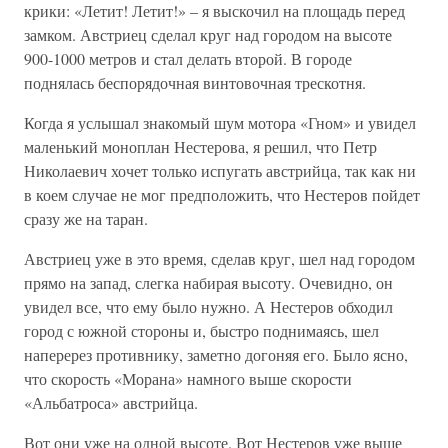
крики: «Летит! Летит!» – я выскочил на площадь перед
замком. Австриец сделал круг над городом на высоте
900-1000 метров и стал делать второй. В городе
поднялась беспорядочная винтовочная трескотня.
Когда я услышал знакомый шум мотора «Гном» и увидел
маленький моноплан Нестерова, я решил, что Петр
Николаевич хочет только испугать австрийца, так как ни
в коем случае не мог предположить, что Нестеров пойдет
сразу же на таран.
Австриец уже в это время, сделав круг, шел над городом
прямо на запад, слегка набирая высоту. Очевидно, он
увидел все, что ему было нужно. А Нестеров обходил
город с южной стороны и, быстро поднимаясь, шел
наперерез противнику, заметно догоняя его. Было ясно,
что скорость «Морана» намного выше скорости
«Альбатроса» австрийца.
Вот они уже на одной высоте. Вот Нестеров уже выше