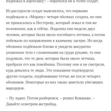
подбежал к аэроплану? – обратился он к толпе солдат.
Из расспросов солдат выяснилось, что первыми
подбежали к «Морану» четыре обозных солдата, но они
не прикасались к Нестерову, который лежал в том же
положении, как и сейчас. Издалека они видели двух
человек, которые были около погибшего летчика, а потом
побежали по направлению к казачьему лагерю. Но когда
обозники подбежали близко и увидели аккуратно
уложенное тело с сложенными на груди руками, то они
подумали, что те двое, которые были около летчика,
прибрали его как покойника. Поэтому они и не смотрели,
куда девались те люди. Это показание подтвердили
другие солдаты, подбежавшие тотчас же после четырех
обозников. Некоторые из них также заметили убегавших
мародеров.
– Ну ладно. Потом разберемся, – решил Кованько. –
Давайте осмотрим австрийца.