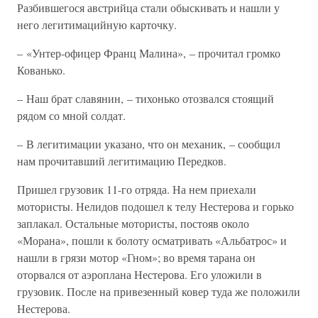
Разбившегося австрийца стали обыскивать и нашли у
него легитимацийную карточку.
– «Унтер-офицер Франц Малина», – прочитал громко
Кованько.
– Наш брат славянин, – тихонько отозвался стоящий
рядом со мной солдат.
– В легитимации указано, что он механик, – сообщил
нам прочитавший легитимацию Передков.
Пришел грузовик 11-го отряда. На нем приехали
мотористы. Нелидов подошел к телу Нестерова и горько
заплакал. Остальные мотористы, постояв около
«Морана», пошли к болоту осматривать «Альбатрос» и
нашли в грязи мотор «Гном»; во время тарана он
оторвался от аэроплана Нестерова. Его уложили в
грузовик. После на привезенный ковер туда же положили
Нестерова.