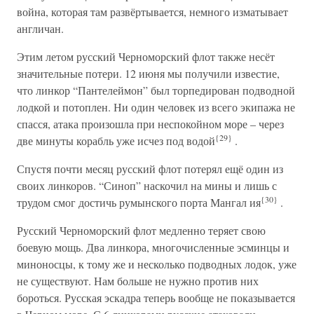
война, которая там развёртывается, немного изматывает
англичан.
Этим летом русский Черноморский флот также несёт
значительные потери. 12 июня мы получили известие,
что линкор “Пантелеймон” был торпедирован подводной
лодкой и потоплен. Ни один человек из всего экипажа не
спасся, атака произошла при неспокойном море – через
{29}
две минуты корабль уже исчез под водой
.
Спустя почти месяц русский флот потерял ещё один из
своих линкоров. “Синоп” наскочил на мины и лишь с
{30}
трудом смог достичь румынского порта Мангал ия
.
Русский Черноморский флот медленно теряет свою
боевую мощь. Два линкора, многочисленные эсминцы и
миноносцы, к тому же и несколько подводных лодок, уже
не существуют. Нам больше не нужно против них
бороться. Русская эскадра теперь вообще не показывается