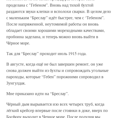
проделана с "Гебеном”. Вновь над тихой бухтой
раздаются звуки клепки и всполохи сварки. В целом дело
с маленьким “Бреслау” идёт быстрее, чем с ‘Тебеном”.
После напряженной, неутомимой работы он вновь
обладает своими хорошими мореходными качествами,
пробоина заделана, и теперь можно вновь выйти в
Чёрное море.
Так для “Бреслау” проходит июль 1915 года.
В августе, когда ещё не был завершен ремонт, он уже
снова должен выйти из бухты и сопровождать угольные
пароходы, которые “Гебен” порожними сопроводил в
Зунгулдак.
Мне приказано идти на “Бреслау”.
Чёрный дым вырывается изо всех четырех труб, когда
лёгкий крейсер впервые после стоянки в доке, вверх по
Босфору выходит в Черное море. После полудня мы