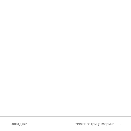
←
→
Западня!
“Императрица Мария”!