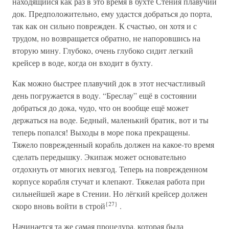
находящийся как раз в это время в бухте Стения плавучий
док. Предположительно, ему удастся добраться до порта,
так как он сильно поврежден. К счастью, он хотя и с
трудом, но возвращается обратно, не напоровшись на
вторую мину. Глубоко, очень глубоко сидит легкий
крейсер в воде, когда он входит в бухту.
Как можно быстрее плавучий док в этот несчастливый
день погружается в воду. “Бреслау” ещё в состоянии
добраться до дока, чудо, что он вообще ещё может
держаться на воде. Бедный, маленький братик, вот и ты
теперь попался! Выходы в море пока прекращены.
Тяжело поврежденный корабль должен на какое-то время
сделать передышку. Экипаж может основательно
отдохнуть от многих невзгод. Теперь на поврежденном
корпусе корабля стучат и клепают. Тяжелая работа при
сильнейшей жаре в Стении. Но лёгкий крейсер должен
{27}
скоро вновь войти в строй
.
Начинается та же самая процедура, которая была