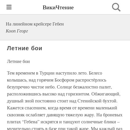
ВикиЧтение
На линейном крейсере Гебен
Кооп Георг
Летние бои
Летние бои
Тем временем в Турции наступило лето. Белесо
колышась, над горячим Босфором распростёрлось
безупречно чистое небо. Солнце безжалостно палит,
расположившись высоко над горизонтом. Обжигающий,
душный зной постоянно стоит над Стенийской бухтой.
Кажется спасением, когда время от времени маленький
сквозняк ослабляет давящую тяжелую жару. На броневых
плитах “Гебена” искрятся и танцуют солнечные блики –
мучительно стоять в базе при такой жаре. Мы каждый раз