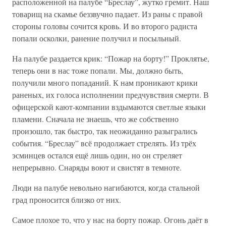
расположенной на палубе “Бреслау”, жутко гремит. Наш
товарищ на скамье беззвучно падает. Из раны с правой
стороны головы сочится кровь. И во второго радиста
попали осколки, ранение получил и посыльный.
На палубе раздается крик: “Пожар на борту!” Проклятье,
теперь они в нас тоже попали. Мы, должно быть,
получили много попаданий. К нам проникают крики
раненых, их голоса исполнении предчувствия смерти. В
офицерской кают-компании вздымаются светлые языки
пламени. Сначала не знаешь, что же собственно
произошло, так быстро, так неожиданно разыгрались
события. “Бреслау” всё продолжает стрелять. Из трёх
эсминцев остался ещё лишь один, но он стреляет
непрерывно. Снаряды воют и свистят в темноте.
Люди на палубе невольно нагибаются, когда стальной
град проносится близко от них.
Самое плохое то, что у нас на борту пожар. Огонь даёт в