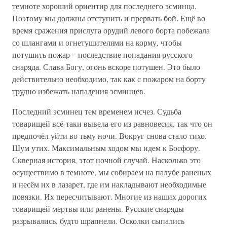
темноте хороший ориентир для последнего эсминца.
Поэтому мы должны отступить и прервать бой. Ещё во
время сражения прислуга орудий левого борта побежала
со шлангами и огнетушителями на корму, чтобы
потушить пожар – последствие попадания русского
снаряда. Слава Богу, огонь вскоре потушен. Это было
действительно необходимо, так как с пожаром на борту
трудно избежать нападения эсминцев.
Последний эсминец тем временем исчез. Судьба
товарищей всё-таки вывела его из равновесия, так что он
предпочёл уйти во тьму ночи. Вокруг снова стало тихо.
Шум утих. Максимальным ходом мы идем к Босфору.
Скверная история, этот ночной случай. Насколько это
осуществимо в темноте, мы собираем на палубе раненых
и несём их в лазарет, где им накладывают необходимые
повязки. Их пересчитывают. Многие из наших дорогих
товарищей мертвы или ранены. Русские снаряды
разрывались, будто шрапнели. Осколки сыпались