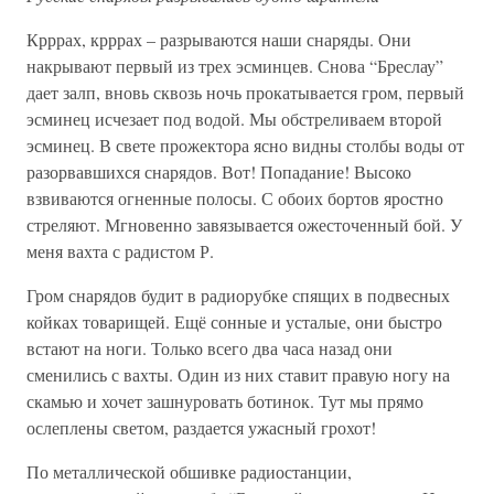
Крррах, крррах – разрываются наши снаряды. Они
накрывают первый из трех эсминцев. Снова “Бреслау”
дает залп, вновь сквозь ночь прокатывается гром, первый
эсминец исчезает под водой. Мы обстреливаем второй
эсминец. В свете прожектора ясно видны столбы воды от
разорвавшихся снарядов. Вот! Попадание! Высоко
взвиваются огненные полосы. С обоих бортов яростно
стреляют. Мгновенно завязывается ожесточенный бой. У
меня вахта с радистом Р.
Гром снарядов будит в радиорубке спящих в подвесных
койках товарищей. Ещё сонные и усталые, они быстро
встают на ноги. Только всего два часа назад они
сменились с вахты. Один из них ставит правую ногу на
скамью и хочет зашнуровать ботинок. Тут мы прямо
ослеплены светом, раздается ужасный грохот!
По металлической обшивке радиостанции,