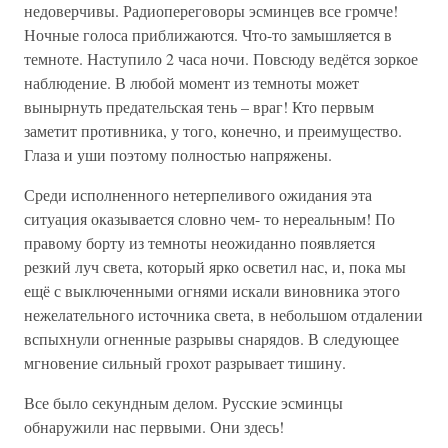
недоверчивы. Радиопереговоры эсминцев все громче!
Ночные голоса приближаются. Что-то замышляется в
темноте. Наступило 2 часа ночи. Повсюду ведётся зоркое
наблюдение. В любой момент из темноты может
вынырнуть предательская тень – враг! Кто первым
заметит противника, у того, конечно, и преимущество.
Глаза и уши поэтому полностью напряжены.
Среди исполненного нетерпеливого ожидания эта
ситуация оказывается словно чем- то нереальным! По
правому борту из темноты неожиданно появляется
резкий луч света, который ярко осветил нас, и, пока мы
ещё с выключенными огнями искали виновника этого
нежелательного источника света, в небольшом отдалении
вспыхнули огненные разрывы снарядов. В следующее
мгновение сильный грохот разрывает тишину.
Все было секундным делом. Русские эсминцы
обнаружили нас первыми. Они здесь!