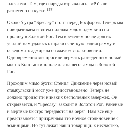
тысячами. Там, где снаряды взрывались, всё было
{28}
разнесено на куски.
.
Около 5 утра “Бреслау” стоит перед Босфором. Теперь мы
поворачиваем и затем полным ходом идем вниз по
проливу в Золотой Рог. Тем временем после долгих
усилий нам удалось отправить четкую радиограмму и
осведомить адмирала о тяжелом столкновении.
Одновременно мы просили держать разведенным новый
мост в Константинополе для нашего захода в Золотой
Рог.
Проходим мимо бухты Стения. Движение через новый
стамбульский мост уже приостановлено. Теперь не
должно произойти никаких бесполезных задержек. Он
открывается, и “Бреслау” заходит в Золотой Рог. Раненые
и мертвые быстро передаются на берег. Нам всё ещё
представляется призрачным это ночное столкновение с
эсминцами. Но тут лежат наши товарищи; к несчастью,