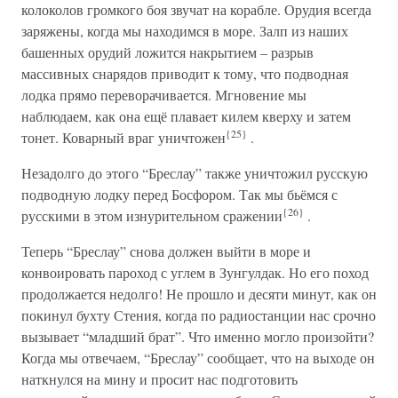
колоколов громкого боя звучат на корабле. Орудия всегда
заряжены, когда мы находимся в море. Залп из наших
башенных орудий ложится накрытием – разрыв
массивных снарядов приводит к тому, что подводная
лодка прямо переворачивается. Мгновение мы
наблюдаем, как она ещё плавает килем кверху и затем
{25}
тонет. Коварный враг уничтожен
.
Незадолго до этого “Бреслау” также уничтожил русскую
подводную лодку перед Босфором. Так мы бьёмся с
{26}
русскими в этом изнурительном сражении
.
Теперь “Бреслау” снова должен выйти в море и
конвоировать пароход с углем в Зунгулдак. Но его поход
продолжается недолго! Не прошло и десяти минут, как он
покинул бухту Стения, когда по радиостанции нас срочно
вызывает “младший брат”. Что именно могло произойти?
Когда мы отвечаем, “Бреслау” сообщает, что на выходе он
наткнулся на мину и просит нас подготовить