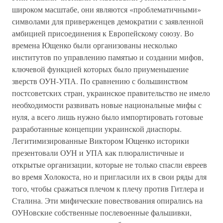
широком масштабе, они являются «проблематичными»
символами для приверженцев демократии с заявленной
амбицией присоединения к Европейскому союзу. Во
времена Ющенко были организованы несколько
институтов по управлению памятью и создании мифов,
ключевой функцией которых было приуменьшение
зверств ОУН-УПА. По сравнению с большинством
постсоветских стран, украинское правительство не имело
необходимости развивать новые национальные мифы с
нуля, а всего лишь нужно было импортировать готовые
разработанные концепции украинской диаспоры.
Легитимизированные Виктором Ющенко историки
презентовали ОУН и УПА как плюралистичные и
открытые организации, которые не только спасли евреев
во время Холокоста, но и пригласили их в свои ряды для
того, чтобы сражаться плечом к плечу против Гитлера и
Сталина. Эти мифические повествования опирались на
ОУНовские собственные послевоенные фальшивки,