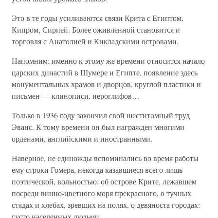
Это в те годы усиливаются связи Крита с Египтом,
Кипром, Сирией. Более оживленной становится и
торговля с Анатолией и Кикладскими островами.
Напомним: именно к этому же времени относится начало
царских династий в Шумере и Египте, появление здесь
монументальных храмов и дворцов, круглой пластики и
письмен — клинописи, иероглифов…
Только в 1936 году закончил свой шеститомный труд
Эванс. К тому времени он был награжден многими
орденами, английскими и иностранными.
Наверное, не единожды вспоминались во время работы
ему строки Гомера, некогда казавшиеся всего лишь
поэтической, вольностью: об острове Крите, лежавшем
посреди винно-цветного моря прекрасного, о тучных
стадах и хлебах, зревших на полях, о девяноста городах:
густо населенных людьми…