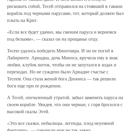
рисковать собой, Тесей отправился на стоявший в гавани
корабль под черными парусами, тот, который должен был
плыть на Крит.
«Если все будет удачно, мы сменим паруса и вернемся
под белыми», — сказал он на прощанье отцу.
Тесею удалось победить Минотавра. И он не погиб в
Лабиринте. Ариадна, дочь Миноса, вручила ему в знак
любви, клубок ниток, чтобы он не запутался в ходах и
переходах. Но не суждено было Ариадне счастье с
Тесеем. Она стала женой бога Диониса — так решили
боги еще при ее рождении.
А Тесей, опечаленный утратой, забыл заменить паруса на
своем корабле. Увидев, что они черные, с горя бросился с
высокой скалы Эгей.
«Это все сказки, небылицы, легенды, плод неуемной
фантазии», — говорили еще не так давно.