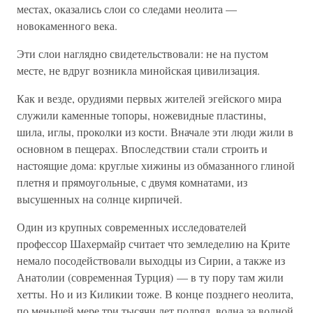
местах, оказались слои со следами неолита —
новокаменного века.
Эти слои наглядно свидетельствовали: не на пустом
месте, не вдруг возникла минойская цивилизация.
Как и везде, орудиями первых жителей эгейского мира
служили каменные топоры, ножевидные пластины,
шила, иглы, проколки из кости. Вначале эти люди жили в
основном в пещерах. Впоследствии стали строить и
настоящие дома: круглые хижины из обмазанного глиной
плетня и прямоугольные, с двумя комнатами, из
высушенных на солнце кирпичей.
Один из крупных современных исследователей
профессор Шахермайр считает что земледелию на Крите
немало посодействовали выходцы из Сирии, а также из
Анатолии (современная Турция) — в ту пору там жили
хетты. Но и из Киликии тоже. В конце позднего неолита,
по меньшей мере три тысячи лет подряд, волна за волной