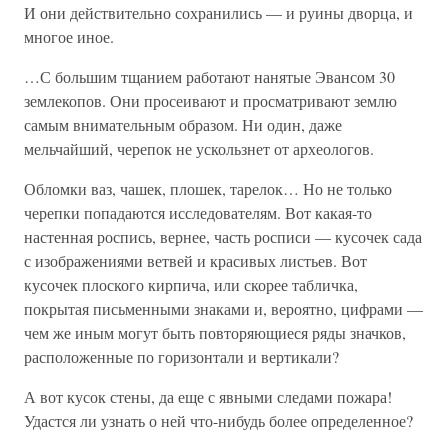
И они действительно сохранились — и руины дворца, и
многое иное.
…С большим тщанием работают нанятые Эвансом 30
землекопов. Они просеивают и просматривают землю
самым внимательным образом. Ни один, даже
мельчайший, черепок не ускользнет от археологов.
Обломки ваз, чашек, плошек, тарелок… Но не только
черепки попадаются исследователям. Вот какая-то
настенная роспись, вернее, часть росписи — кусочек сада
с изображениями ветвей и красивых листьев. Вот
кусочек плоского кирпича, или скорее табличка,
покрытая письменными знаками и, вероятно, цифрами —
чем же иным могут быть повторяющиеся ряды значков,
расположенные по горизонтали и вертикали?
А вот кусок стены, да еще с явными следами пожара!
Удастся ли узнать о ней что-нибудь более определенное?