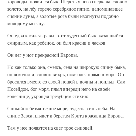
хороводы, появился бык. Шерсть у него сверкала, словно
золото, на лбу горело серебряное пятно, напоминавшее
сияние луны, а золотые рога были изогнуты подобно
молодому месяцу.
Он едва касался травы, этот чудесный бык, казавшийся
смирным, как ребенок, он был красив и ласков.
Он лег у ног прекрасной Европы.
Но как только она, смеясь, села на широкую спину быка,
он вскочил и, словно вихрь, помчался прямо в море. Он
бросился вместе со своей ношей в волны и поплыл. Сам
Посейдон, бог моря, плыл впереди него на своей
колеснице, укрощая трезубцем стихию.
Спокойно безмятежное море, чудесна синь неба. На
спине Зевса плывет к берегам Крита красавица Европа.
Там у нее появятся на свет трое сыновей.