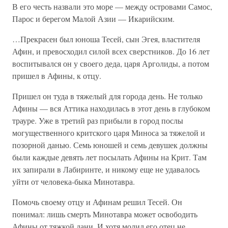
В его честь назвали это море — между островами Самос,
Парос и берегом Малой Азии — Икарийским.
…Прекрасен был юноша Тесей, сын Эгея, властителя
Афин, и превосходил силой всех сверстников. До 16 лет
воспитывался он у своего деда, царя Арголиды, а потом
пришел в Афины, к отцу.
Пришел он туда в тяжелый для города день. Не только
Афины — вся Аттика находилась в этот день в глубоком
трауре. Уже в третий раз прибыли в город послы
могущественного критского царя Миноса за тяжелой и
позорной данью. Семь юношей и семь девушек должны
были каждые девять лет посылать Афины на Крит. Там
их запирали в Лабиринте, и никому еще не удавалось
уйти от человека-быка Минотавра.
Помочь своему отцу и Афинам решил Тесей. Он
понимал: лишь смерть Минотавра может освободить
Афины от тяжкой дани. И хотя молил его отец не