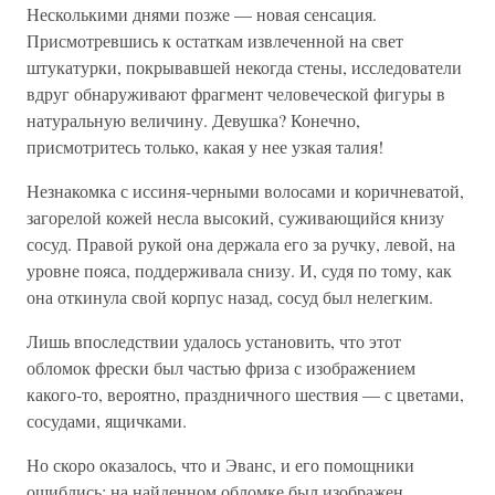
Несколькими днями позже — новая сенсация.
Присмотревшись к остаткам извлеченной на свет
штукатурки, покрывавшей некогда стены, исследователи
вдруг обнаруживают фрагмент человеческой фигуры в
натуральную величину. Девушка? Конечно,
присмотритесь только, какая у нее узкая талия!
Незнакомка с иссиня-черными волосами и коричневатой,
загорелой кожей несла высокий, суживающийся книзу
сосуд. Правой рукой она держала его за ручку, левой, на
уровне пояса, поддерживала снизу. И, судя по тому, как
она откинула свой корпус назад, сосуд был нелегким.
Лишь впоследствии удалось установить, что этот
обломок фрески был частью фриза с изображением
какого-то, вероятно, праздничного шествия — с цветами,
сосудами, ящичками.
Но скоро оказалось, что и Эванс, и его помощники
ошиблись: на найденном обломке был изображен