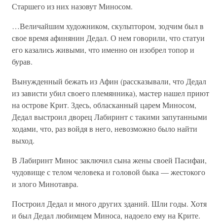
Старшего из них назовут Миносом.
…Величайшим художником, скульптором, зодчим был в
свое время афинянин Дедал. О нем говорили, что статуи
его казались живыми, что именно он изобрел топор и
бурав.
Вынужденный бежать из Афин (рассказывали, что Дедал
из зависти убил своего племянника), мастер нашел приют
на острове Крит. Здесь, обласканный царем Миносом,
Дедал выстроил дворец Лабиринт с такими запутанными
ходами, что, раз войдя в него, невозможно было найти
выход.
В Лабиринт Минос заключил сына жены своей Пасифаи,
чудовище с телом человека и головой быка — жестокого
и злого Минотавра.
Построил Дедал и много других зданий. Шли годы. Хотя
и был Дедал любимцем Миноса, надоело ему на Крите.