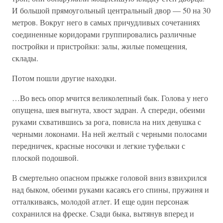
И большой прямоугольный центральный двор — 50 на 30
метров. Вокруг него в самых причудливых сочетаниях
соединенные коридорами группировались различные
постройки и пристройки: залы, жилые помещения,
склады.
Потом пошли другие находки.
…Во весь опор мчится великолепный бык. Голова у него
опущена, шея выгнута, хвост задран. А спереди, обеими
руками схватившись за рога, повисла на них девушка с
черными локонами. На ней желтый с черными полосами
передничек, красные носочки и легкие туфельки с
плоской подошвой.
В смертельно опасном прыжке головой вниз взвихрился
над быком, обеими руками касаясь его спины, пружиня и
отталкиваясь, молодой атлет. И еще один персонаж
сохранился на фреске. Сзади быка, вытянув вперед и