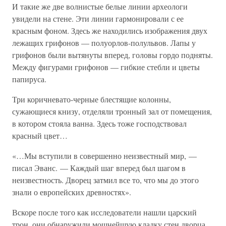
И такие же две волнистые белые линии археологи
увидели на стене. Эти линии гармонировали с ее
красным фоном. Здесь же находились изображения двух
лежащих грифонов — полуорлов-полульвов. Лапы у
грифонов были вытянуты вперед, головы гордо подняты.
Между фигурами грифонов — гибкие стебли и цветы
папируса.
Три коричневато-черные блестящие колонны,
сужающиеся книзу, отделяли тронный зал от помещения,
в котором стояла ванна. Здесь тоже господствовал
красный цвет…
«…Мы вступили в совершенно неизвестный мир, —
писал Эванс. — Каждый шаг вперед был шагом в
неизвестность. Дворец затмил все то, что мы до этого
знали о европейских древностях».
Вскоре после того как исследователи нашли царский
трон, они обнаружили мощнейшую кладку стен дворца.