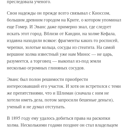
преследовала ученого.
Свои надежды он прежде всего связывал с Киоссом,
большим древним городом на Крите, о котором упоминал
еще Гомер. И Эванс даже примерно знал, где следует
искать этот город. Вблизи от Кандии, на холме Кефала,
издавна находили всякое: фрагменты каких-то росписей,
черепки, золотые кольца, сосуды из стеатита. На самой
вершине холма известный уже нам Минос — не царь,
разумеется, а торговец — выкопал из-под земли
несколько огромных глиняных сосудов.
Эванс был полон решимости приобрести
интересовавший его участок. И хотя он встретился с теми
же препятствиями, что и Шлиман (сначала с ним не
хотели иметь дела, потом запросили бешеные деньги),
ученый и не думал отступать.
В 1895 году ему удалось добиться права на раскопки
холма. Несколькими годами позднее он стал владельцем