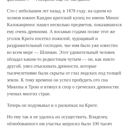
Сто с небольшим лет назад, в 1878 году, на одном из
холмов южнее Кандии критский купец по имени Минос
Калокаиринос нашел несколько предметов, показавшихся
ему очень древними. А восьмью годами позже этот же
уголок Крита посетил пожилой, худощавый и
раздражительный господин, чье имя было уже известно
во всем мире — Шлиман. Этот удивительный человек
обладал каким-то редкостным чутьем — он, как никто
другой, умел отыскивать древности, которые
тысячелетиями были скрыты от глаз людских под толщей
земли. К тому времени он успел пробудить ото сна
Микены и Трою и втянул в спор о греческих древностях
ученых многих стран.
Теперь он подумывал и о раскопках на Крите.
Но ему так и не удалось их осуществить. Владелец
облюбованного им участка запросил было 100 тысяч