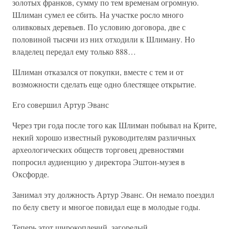
золотых франков, сумму по тем временам огромную.
Шлиман сумел ее сбить. На участке росло много
оливковых деревьев. По условию договора, две с
половиной тысячи из них отходили к Шлиману. Но
владелец передал ему только 888…
Шлиман отказался от покупки, вместе с тем и от
возможности сделать еще одно блестящее открытие.
Его совершил Артур Эванс
Через три года после того как Шлиман побывал на Крите,
некий хорошо известный руководителям различных
археологических обществ торговец древностями
попросил аудиенцию у директора Эштон-музея в
Оксфорде.
Занимал эту должность Артур Эванс. Он немало поездил
по белу свету и многое повидал еще в молодые годы.
Теперь этот широкоплечий, загорелый