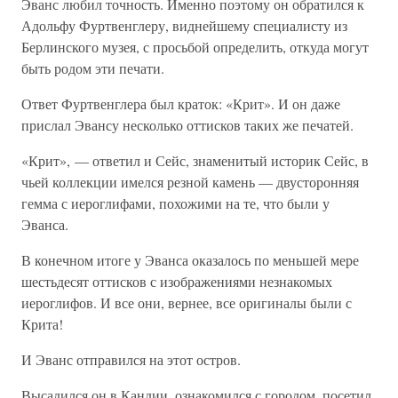
Эванс любил точность. Именно поэтому он обратился к
Адольфу Фуртвенглеру, виднейшему специалисту из
Берлинского музея, с просьбой определить, откуда могут
быть родом эти печати.
Ответ Фуртвенглера был краток: «Крит». И он даже
прислал Эвансу несколько оттисков таких же печатей.
«Крит», — ответил и Сейс, знаменитый историк Сейс, в
чьей коллекции имелся резной камень — двусторонняя
гемма с иероглифами, похожими на те, что были у
Эванса.
В конечном итоге у Эванса оказалось по меньшей мере
шестьдесят оттисков с изображениями незнакомых
иероглифов. И все они, вернее, все оригиналы были с
Крита!
И Эванс отправился на этот остров.
Высадился он в Кандии, ознакомился с городом, посетил