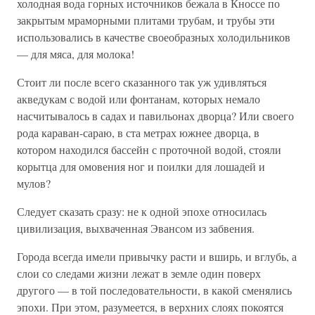
холодная вода горных источников бежала в Кноссе по
закрытым мраморными плитами трубам, и трубы эти
использовались в качестве своеобразных холодильников
— для мяса, для молока!
Стоит ли после всего сказанного так уж удивляться
акведукам с водой или фонтанам, которых немало
насчитывалось в садах и павильонах дворца? Или своего
рода караван-сараю, в ста метрах южнее дворца, в
котором находился бассейн с проточной водой, стояли
корытца для омовения ног и поилки для лошадей и
мулов?
Следует сказать сразу: не к одной эпохе относилась
цивилизация, выхваченная Эвансом из забвения.
Города всегда имели привычку расти и вширь, и вглубь, а
слои со следами жизни лежат в земле один поверх
другого — в той последовательности, в какой сменялись
эпохи. При этом, разумеется, в верхних слоях покоятся