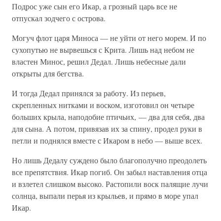
Подрос уже сын его Икар, а грозный царь все не
отпускал зодчего с острова.
Могуч флот царя Миноса — не уйти от него морем. И по
сухопутью не вырвешься с Крита. Лишь над небом не
властен Минос, решил Дедал. Лишь небесные дали
открыты для бегства.
И тогда Дедал принялся за работу. Из перьев,
скрепленных нитками и воском, изготовил он четыре
больших крыла, наподобие птичьих, — два для себя, два
для сына. А потом, привязав их за спину, продел руки в
петли и поднялся вместе с Икаром в небо — выше всех.
Но лишь Дедалу суждено было благополучно преодолеть
все препятствия. Икар погиб. Он забыл наставления отца
и взлетел слишком высоко. Растопили воск палящие лучи
солнца, выпали перья из крыльев, и прямо в море упал
Икар.