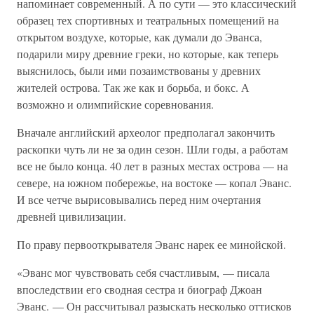
напоминает современный. А по сути — это классический
образец тех спортивных и театральных помещений на
открытом воздухе, которые, как думали до Эванса,
подарили миру древние греки, но которые, как теперь
выяснилось, были ими позаимствованы у древних
жителей острова. Так же как и борьба, и бокс. А
возможно и олимпийские соревнования.
Вначале английский археолог предполагал закончить
раскопки чуть ли не за один сезон. Шли годы, а работам
все не было конца. 40 лет в разных местах острова — на
севере, на южном побережье, на востоке — копал Эванс.
И все четче вырисовывались перед ним очертания
древней цивилизации.
По праву первооткрывателя Эванс нарек ее минойской.
«Эванс мог чувствовать себя счастливым, — писала
впоследствии его сводная сестра и биограф Джоан
Эванс. — Он рассчитывал разыскать несколько оттисков