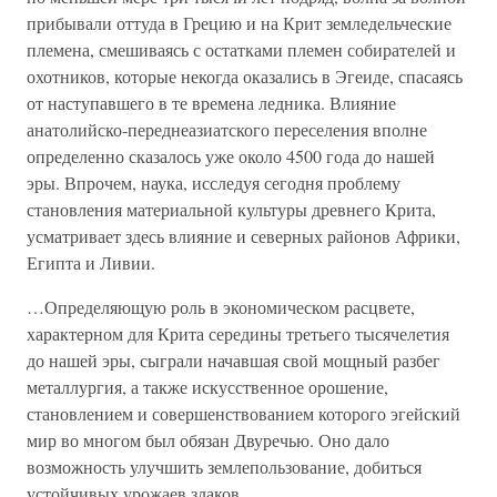
прибывали оттуда в Грецию и на Крит земледельческие
племена, смешиваясь с остатками племен собирателей и
охотников, которые некогда оказались в Эгеиде, спасаясь
от наступавшего в те времена ледника. Влияние
анатолийско-переднеазиатского переселения вполне
определенно сказалось уже около 4500 года до нашей
эры. Впрочем, наука, исследуя сегодня проблему
становления материальной культуры древнего Крита,
усматривает здесь влияние и северных районов Африки,
Египта и Ливии.
…Определяющую роль в экономическом расцвете,
характерном для Крита середины третьего тысячелетия
до нашей эры, сыграли начавшая свой мощный разбег
металлургия, а также искусственное орошение,
становлением и совершенствованием которого эгейский
мир во многом был обязан Двуречью. Оно дало
возможность улучшить землепользование, добиться
устойчивых урожаев злаков.