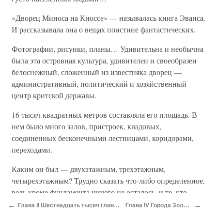
«Дворец Миноса на Кноссе» — называлась книга Эванса.
И рассказывала она о вещах поистине фантастических.
Фотографии, рисунки, планы… Удивительна и необычна
была эта островная культура, удивителен и своеобразен
белоснежный, сложенный из известняка дворец —
административный, политический и хозяйственный
центр критской державы.
16 тысяч квадратных метров составляла его площадь. В
нем было много залов, пристроек, кладовых,
соединенных бесконечными лестницами, коридорами,
переходами.
Каким он был — двухэтажным, трехэтажным,
четырехэтажным? Трудно сказать что-либо определенное,
ведь кроме фундамента ничего не осталось, и те, кто
скрещивает по этому поводу в споре мечи, располагают
←
→
Глава II Шестнадцать тысяч глиняных табличек
Глава IV Города Золотого Руна
лишь косвенными, не очень достоверными сведениями.