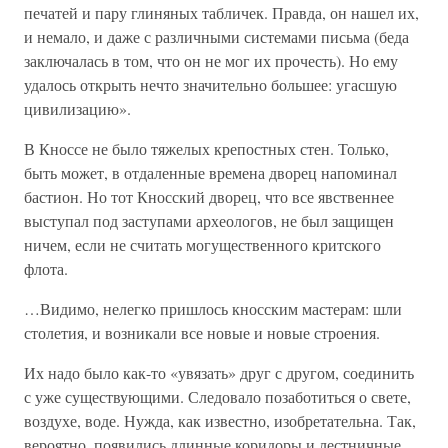
печатей и пару глиняных табличек. Правда, он нашел их,
и немало, и даже с различными системами письма (беда
заключалась в том, что он не мог их прочесть). Но ему
удалось открыть нечто значительно большее: угасшую
цивилизацию».
В Кноссе не было тяжелых крепостных стен. Только,
быть может, в отдаленные времена дворец напоминал
бастион. Но тот Кносский дворец, что все явственнее
выступал под заступами археологов, не был защищен
ничем, если не считать могущественного критского
флота.
…Видимо, нелегко пришлось кносским мастерам: шли
столетия, и возникали все новые и новые строения.
Их надо было как-то «увязать» друг с другом, соединить
с уже существующими. Следовало позаботиться о свете,
воздухе, воде. Нужда, как известно, изобретательна. Так,
вероятно, появились длинные коридоры и лестничные