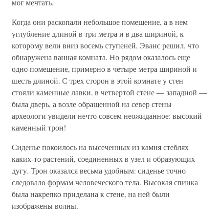
мог мечтать.
Когда они раскопали небольшое помещение, а в нем
углубление длиной в три метра и в два шириной, к
которому вели вниз восемь ступеней, Эванс решил, что
обнаружена ванная комната. Но рядом оказалось еще
одно помещение, примерно в четыре метра шириной и
шесть длиной. С трех сторон в этой комнате у стен
стояли каменные лавки, в четвертой стене — западной —
была дверь, а возле обращенной на север стены
археологи увидели нечто совсем неожиданное: высокий
каменный трон!
Сиденье покоилось на высеченных из камня стеблях
каких-то растений, соединенных в узел и образующих
дугу. Трон оказался весьма удобным: сиденье точно
следовало формам человеческого тела. Высокая спинка
была накрепко приделана к стене, на ней были
изображены волны.